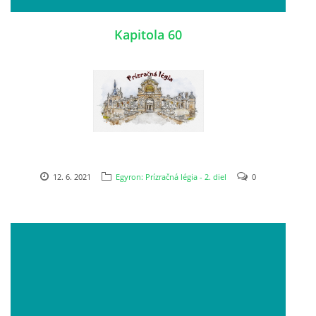
Kapitola 60
12. 6. 2021
Egyron: Prízračná légia - 2. diel
0