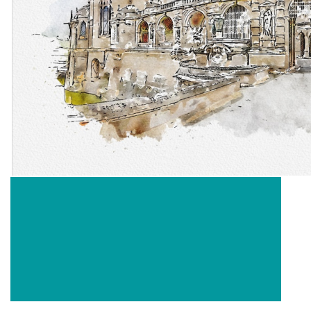
bludicka.cirezlo@gmail.com
Príbehy a poviedky na tejto stránke sú duševným
vlastníctvom autorov. Všetky práva vyhradené.
© 2026 eStránky.sk
|
RSS
|
WebSlice
|
Aktualizované 5. 8. 2026
|
Hore ↑