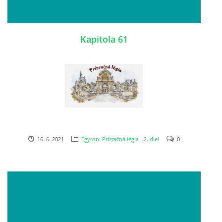
Kapitola 61
16. 6. 2021
Egyron: Prízračná légia - 2. diel
0