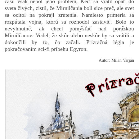
času však nebol jeho problém. Keď sa vrátil opäť do
sveta živých, zistil, že Mirnilčania boli síce preč, ale svet
POVIEDKY
sa ocitol na pokraji zrútenia. Namiesto prímeria sa
rozpútala vojna, ktorú sa rozhodol zastaviť. Bolo to
GAMEBOOK
nevyhnutné, ak chcel pomýšľať nad porážkou
Mirnilčanov. Vedel, že skôr alebo neskôr by sa vrátili a
dokončili by to, čo začali. Prízračná légia je
ANKETA
pokračovaním sci-fi príbehu Egyron.
Autor: Milan Varjan
BARDIGON
TARA
VÍLA NA BRONZOVEJ ULICI
VLČÍ MOR