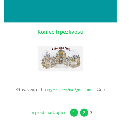
Koniec trpezlivosti
19. 6. 2021
Egyron: Prízračná légia - 2. diel
0
« predchádzajúci
1
2
3