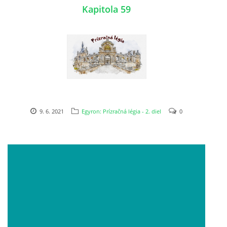
Kapitola 59
9. 6. 2021
Egyron: Prízračná légia - 2. diel
0