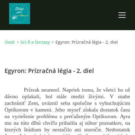
Úvod
Sci-fi a fantasy
Egyron: Prízračná légia - 2. diel
ÚVOD
ROZPRÁVKY
Egyron: Prízračná légia - 2. diel
SCI-FI A FANTASY
Prízrak neumrel. Napriek tomu, že všetci ho už
dávno oplakali, bol stále medzi živými. V snahe
ANDARION
zachrániť Zem, uväznil seba spoločne s vybuchujúcim
Optikorom v kameni. Jeho myseľ získala dostatok času
na vyriešenie problému s preťaženým Optikorom. Ayra
EGYRON: SIEDMY DEŇ - 3. DIEL
mu na túto dlhú chvíľu pribalila aj súbor poznatkov, na
ktorých štúdium by nestačilo ani storočie. Nedostatok