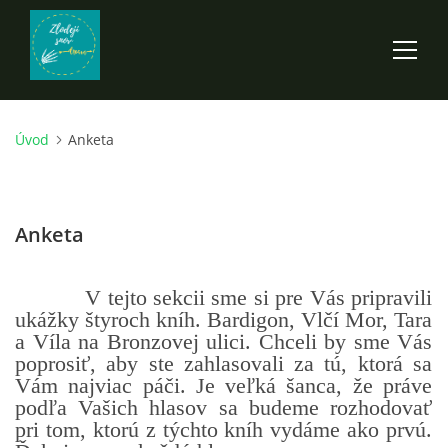
Úvod
Anketa
ÚVOD
ROZPRÁVKY
Anketa
SCI-FI A FANTASY
V tejto sekcii sme si pre Vás pripravili
ukážky štyroch kníh. Bardigon, Vlčí Mor, Tara
a Víla na Bronzovej ulici. Chceli by sme Vás
ANDARION
poprosiť, aby ste zahlasovali za tú, ktorá sa
Vám najviac páči. Je veľká šanca, že práve
EGYRON: SIEDMY DEŇ - 3. DIEL
podľa Vašich hlasov sa budeme rozhodovať
pri tom, ktorú z týchto kníh vydáme ako prvú.