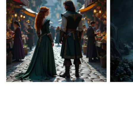
bludicka.cirezlo@gmail.com
Príbehy a poviedky na tejto stránke sú duševným
vlastníctvom autorov. Všetky práva vyhradené.
© 2026 eStránky.sk
|
RSS
|
WebSlice
|
Aktualizované 5. 8. 2026
|
Hore ↑