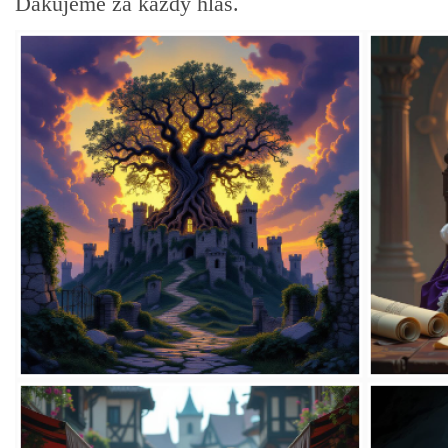
Ďakujeme za každý hlas.
POVIEDKY
GAMEBOOK
ANKETA
BARDIGON
TARA
VÍLA NA BRONZOVEJ ULICI
VLČÍ MOR