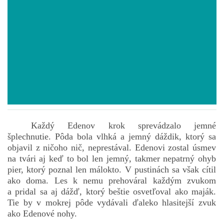
POVIEDKY
GAMEBOOK
ANKETA
BARDIGON
Každý Edenov krok sprevádzalo jemné
šplechnutie. Pôda bola vlhká a jemný dáždik, ktorý sa
TARA
objavil z ničoho nič, neprestával. Edenovi zostal úsmev
na tvári aj keď to bol len jemný, takmer nepatrný ohyb
pier, ktorý poznal len málokto. V pustinách sa však cítil
VÍLA NA BRONZOVEJ ULICI
ako doma. Les k nemu prehováral každým zvukom
a pridal sa aj dážď, ktorý beštie osvetľoval ako maják.
Tie by v mokrej pôde vydávali ďaleko hlasitejší zvuk
VLČÍ MOR
ako Edenové nohy.