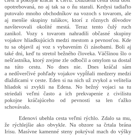
ciest a pokojne kráčať k cieľu. Dláždená cesta bola dosť
opotrebovaná, no aj tak sa o ňu starali. Kedysi tadiaľto
putovalo mnoho obchodníkov na vozoch s tovarom, ale
aj menšie skupiny tulákov, ktorí z rôznych dôvodov
navštevovali okolité mestá. Teraz tento čulý ruch
zanikol. Vozy s tovarom nahradili občasné skupiny
vojakov hliadkujúcich medzi mestom a pevnosťou. Kde
tu sa objavil aj voz s vybavením či zásobami. Boli aj
také dni, keď tu stretol bežného človeka. Väčšinou šlo o
nešťastníka, ktorý zrejme zle odbočil a omylom sa dostal
na túto cestu. No dnes nie. Dnes kráčal sám
a nedôverčivé pohľady vojakov vypĺňali medzery medzi
dlaždicami v ceste. Eden si na nich už zvykol a velitelia
hliadok si zvykli na Edena. No bežný vojaci sa tu
striedali veľmi často a ich prekvapenie z civilistu
pokojne kráčajúceho od pevnosti sa len ťažko
schovávalo.
Edenovi ubehla cesta veľmi rýchlo. Zdalo sa mu,
že rýchlejšie ako obvykle. Na obzore sa črtala brána
Irisu. Masívne kamenné steny pokrýval mach do výšky