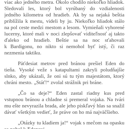
viac ako jedného metra. Okolo chodilo niekoľko hliadok.
Sledovali les, ktorý bol vyrúbaný do vzdialenosti
jedného kilometra od hradieb. Ak by sa nejaká beštia
priblížila k mestu, videli by ju. Niekoľko hliadok stálo
na pol ceste medzi mestom a lesom. Vymieňali vyhorené
lucerny, ktoré mali v noci zlepšovať viditeľnosť aj takto
ďaleko od hradieb. Beštie sa na noc sťahovali
k Bardigonu, no nikto si nemohol byť istý, či raz
nezmenia taktiku.
Päťdesiat metrov pred bránou prešiel Eden do
tieňa. Vysoké veže s katapultami zakryli poludňajšie
slnko, aby ukázali, že oni sú tu tým majestátom, ktorý
chráni mesto. „Stáť!“ zvolal strážnik pri bráne.
„Čo sa deje?“ Eden zastal riadny kus pred
vstupnou bránou a chladne si premeral vojaka. Na tvári
mu ešte nevyrazila brada, ale jeho piskľavý hlas sa snažil
dávať všetkým vedieť, že práve on ho má najväčšieho.
„Otázky tu kladiem ja!“ vojak s mečom na opasku