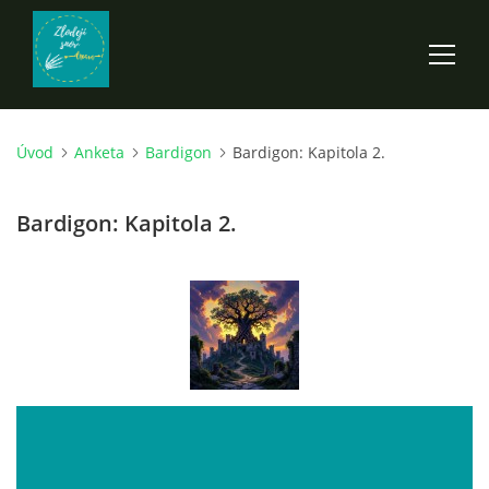
Úvod
Anketa
Bardigon
Bardigon: Kapitola 2.
ÚVOD
Bardigon: Kapitola 2.
ROZPRÁVKY
SCI-FI A FANTASY
ANDARION
EGYRON: SIEDMY DEŇ - 3. DIEL