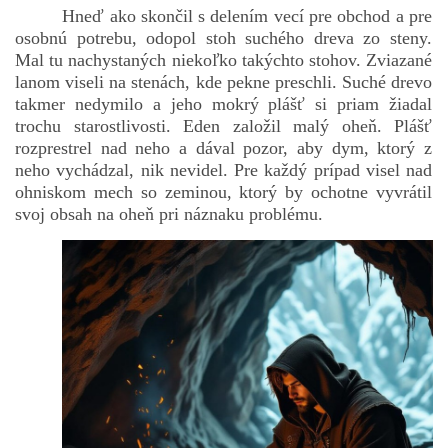
Hneď ako skončil s delením vecí pre obchod a pre
osobnú potrebu, odopol stoh suchého dreva zo steny.
Mal tu nachystaných niekoľko takýchto stohov. Zviazané
lanom viseli na stenách, kde pekne preschli. Suché drevo
takmer nedymilo a jeho mokrý plášť si priam žiadal
trochu starostlivosti. Eden založil malý oheň. Plášť
rozprestrel nad neho a dával pozor, aby dym, ktorý z
neho vychádzal, nik nevidel. Pre každý prípad visel nad
ohniskom mech so zeminou, ktorý by ochotne vyvrátil
svoj obsah na oheň pri náznaku problému.