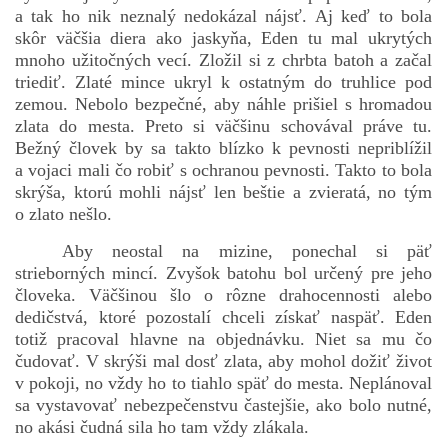
a tak ho nik neznalý nedokázal nájsť. Aj keď to bola
skôr väčšia diera ako jaskyňa, Eden tu mal ukrytých
mnoho užitočných vecí. Zložil si z chrbta batoh a začal
triediť. Zlaté mince ukryl k ostatným do truhlice pod
zemou. Nebolo bezpečné, aby náhle prišiel s hromadou
zlata do mesta. Preto si väčšinu schovával práve tu.
Bežný človek by sa takto blízko k pevnosti nepriblížil
a vojaci mali čo robiť s ochranou pevnosti. Takto to bola
skrýša, ktorú mohli nájsť len beštie a zvieratá, no tým
o zlato nešlo.
Aby neostal na mizine, ponechal si päť
strieborných mincí. Zvyšok batohu bol určený pre jeho
človeka. Väčšinou šlo o rôzne drahocennosti alebo
dedičstvá, ktoré pozostalí chceli získať naspäť. Eden
totiž pracoval hlavne na objednávku. Niet sa mu čo
čudovať. V skrýši mal dosť zlata, aby mohol dožiť život
v pokoji, no vždy ho to tiahlo späť do mesta. Neplánoval
sa vystavovať nebezpečenstvu častejšie, ako bolo nutné,
no akási čudná sila ho tam vždy zlákala.