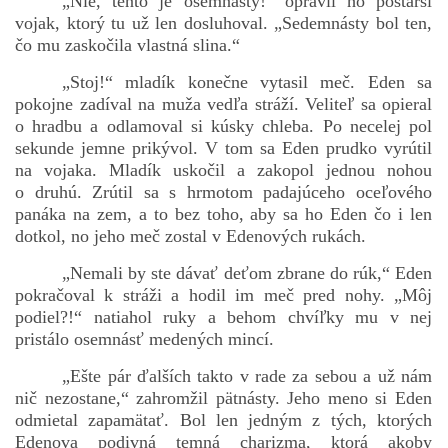
„Nie, tento je osemnásty!“ opravil ho postarší
vojak, ktorý tu už len dosluhoval. „Sedemnásty bol ten,
čo mu zaskočila vlastná slina.“
„Stoj!“ mladík konečne vytasil meč. Eden sa
pokojne zadíval na muža vedľa stráží. Veliteľ sa opieral
o hradbu a odlamoval si kúsky chleba. Po necelej pol
sekunde jemne prikývol. V tom sa Eden prudko vyrútil
na vojaka. Mladík uskočil a zakopol jednou nohou
o druhú. Zrútil sa s hrmotom padajúceho oceľového
panáka na zem, a to bez toho, aby sa ho Eden čo i len
dotkol, no jeho meč zostal v Edenových rukách.
„Nemali by ste dávať deťom zbrane do rúk,“ Eden
pokračoval k stráži a hodil im meč pred nohy. „Môj
podiel?!“ natiahol ruky a behom chvíľky mu v nej
pristálo osemnásť medených mincí.
„Ešte pár ďalších takto v rade za sebou a už nám
nič nezostane,“ zahromžil pätnásty. Jeho meno si Eden
odmietal zapamätať. Bol len jedným z tých, ktorých
Edenova podivná temná charizma, ktorá akoby