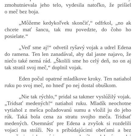
zmohutnievala jeho telo, vydesila natoľko, že prišiel
o meč bez boja.
„Môžeme kedykoľvek skončiť,“ odfrkol, „no ak
chcete mať šancu, tak mu povedzte, do čoho ho
posielate.“
„Veď sme aj!“ odvetil ryšavý vojak a udrel Edena
do ramena. Ten len zanadával, aby dal jasne najavo, že
niečo také nemá rád. „Školili sme ho celý deň, no on aj
tak stratil svoj meč,“ doplnil vojak.
Eden počul opatrné mladíkove kroky. Ten natiahol
ruku po svoj meč, no hneď po nej dostal obuškom.
„Nie tak rýchlo,“ pridal sa takmer vyslúžilý vojak.
„Tridsať medených!“ natiahol ruku. Mladík neochotne
vytiahol z mešca požadovanú sumu a vložil ju do jeho
rúk. Taká bola cena za stratu svojho meča. Tridsať
medených. Osemnásť pre Edena a zvyšok si rozdelili
vojaci na stráži. No s pribúdajúcimi obeťami a bez