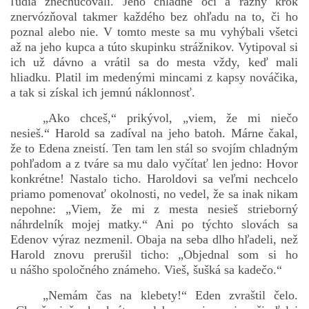
ľudia znechucovali. Jeho chladné oči a rázny krok
znervózňoval takmer každého bez ohľadu na to, či ho
poznal alebo nie. V tomto meste sa mu vyhýbali všetci
až na jeho kupca a túto skupinku strážnikov. Vytipoval si
ich už dávno a vrátil sa do mesta vždy, keď mali
hliadku. Platil im medenými mincami z kapsy nováčika,
a tak si získal ich jemnú náklonnosť.
„Ako chceš,“ prikývol, „viem, že mi niečo
nesieš.“ Harold sa zadíval na jeho batoh. Márne čakal,
že to Edena zneistí. Ten tam len stál so svojím chladným
pohľadom a z tváre sa mu dalo vyčítať len jedno: Hovor
konkrétne! Nastalo ticho. Haroldovi sa veľmi nechcelo
priamo pomenovať okolnosti, no vedel, že sa inak nikam
nepohne: „Viem, že mi z mesta nesieš strieborný
náhrdelník mojej matky.“ Ani po týchto slovách sa
Edenov výraz nezmenil. Obaja na seba dlho hľadeli, než
Harold znovu prerušil ticho: „Objednal som si ho
u nášho spoločného známeho. Vieš, šušká sa kadečo.“
„Nemám čas na klebety!“ Eden zvraštil čelo.