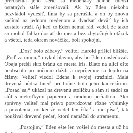
prerušenia jeho série sa medenáky delené medzi
ostatných stále zmenšovali. Ak by Eden niekoho
nezvládol vydesiť, línia by sa prerušila a on by znovu
začínal na jednom medenom a dvadsať deväť by ich
zostalo stráži. Aj keď to Eden nemal rád, vedel, že takto
sa mohol ľahko dostať do mesta bez zbytočných otázok
a všetci, teda okrem nováčika, boli spokojní.
„Dosť bolo zábavy,“ veliteľ Harold prišiel bližšie.
„Poď za mnou,“ mykol hlavou, aby ho Eden nasledoval.
Obaja prešli skrz bránu do mesta Iris. Blato na ulici ešte
neobschlo po nočnom daždi a nepríjemne sa lepilo na
čižmy. Veliteľ viedol Edena k svojej strážnici. Malá
drevená búdka hneď pri bráne bola jeho kanceláriou.
„Posaď sa,“ ukázal na drevenú stoličku a sám si sadol za
stôl s niekoľkými papiermi a úradnou pečiatkou. Ako
správny veliteľ mal právo potvrdzovať rôzne výnimky
a povolenia, no keďže vedel len čítať a nie písať, tak
používal drevenú pečať, ktorú namáčal do atramentu.
„Postojím,“ Eden ešte len vošiel do mesta a už ho