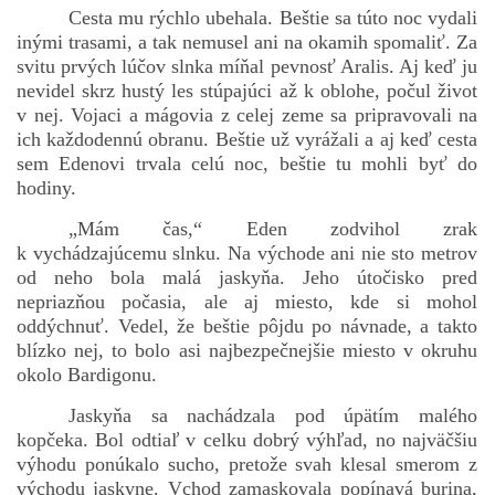
Cesta mu rýchlo ubehala. Beštie sa túto noc vydali
inými trasami, a tak nemusel ani na okamih spomaliť. Za
svitu prvých lúčov slnka míňal pevnosť Aralis. Aj keď ju
bludicka.cirezlo@gmail.com
nevidel skrz hustý les stúpajúci až k oblohe, počul život
v nej. Vojaci a mágovia z celej zeme sa pripravovali na
Príbehy a poviedky na tejto stránke sú duševným
ich každodennú obranu. Beštie už vyrážali a aj keď cesta
vlastníctvom autorov. Všetky práva vyhradené.
sem Edenovi trvala celú noc, beštie tu mohli byť do
hodiny.
© 2026 eStránky.sk
|
RSS
|
WebSlice
|
Aktualizované 5. 8. 2026
|
„Mám čas,“ Eden zodvihol zrak
Hore ↑
k vychádzajúcemu slnku. Na východe ani nie sto metrov
od neho bola malá jaskyňa. Jeho útočisko pred
nepriazňou počasia, ale aj miesto, kde si mohol
oddýchnuť. Vedel, že beštie pôjdu po návnade, a takto
blízko nej, to bolo asi najbezpečnejšie miesto v okruhu
okolo Bardigonu.
Jaskyňa sa nachádzala pod úpätím malého
kopčeka. Bol odtiaľ v celku dobrý výhľad, no najväčšiu
výhodu ponúkalo sucho, pretože svah klesal smerom z
východu jaskyne. Vchod zamaskovala popínavá burina,