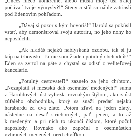
„Chceš niečo konkrétne, alebo musia moje uši ďalej
počúvať tvoje výmysly?!“ Steny a stôl sa náhle zatriasli
pod Edenovim pohľadom.
„Dávaj si pozor s kým hovoríš!“ Harold sa pokúsil
vstať, aby demonštroval svoju autoritu, no jeho nohy ho
neposlúchli.
„Ak hľadáš nejakú nablýskanú ozdobu, tak si ju
kúp na trhovisku. Ja nie som žiaden potulný obchodník!“
Eden sa zvrtol na päte a chystal sa odísť z veliteľovej
kancelárie.
„Potulný cestovateľ!“ zaznelo za jeho chrbtom.
„Nezaplatil si mestskú daň osemnásť medených!“ suma
z Haroldových úst vyliezla rovnakým štýlom, ako z úst
zúfalého obchodníka, ktorý sa snaží predať nejakú
haraburdu za dva zlaté. Potom zľaví na jeden zlatý,
následne na desať strieborných, päť, jeden, a to až
k medeným a pri nich to ukončí číslom, ktoré počul
naposledy. Rovnako ako započul o osemnástich
vyhraných medených pred chvíľkou.