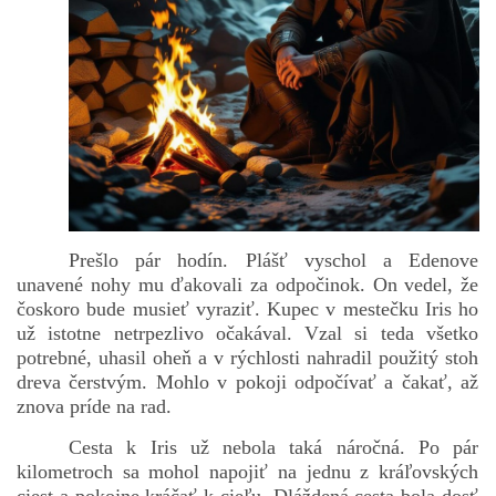
Prešlo pár hodín. Plášť vyschol a Edenove
unavené nohy mu ďakovali za odpočinok. On vedel, že
čoskoro bude musieť vyraziť. Kupec v mestečku Iris ho
už istotne netrpezlivo očakával. Vzal si teda všetko
potrebné, uhasil oheň a v rýchlosti nahradil použitý stoh
dreva čerstvým. Mohlo v pokoji odpočívať a čakať, až
znova príde na rad.
Cesta k Iris už nebola taká náročná. Po pár
kilometroch sa mohol napojiť na jednu z kráľovských