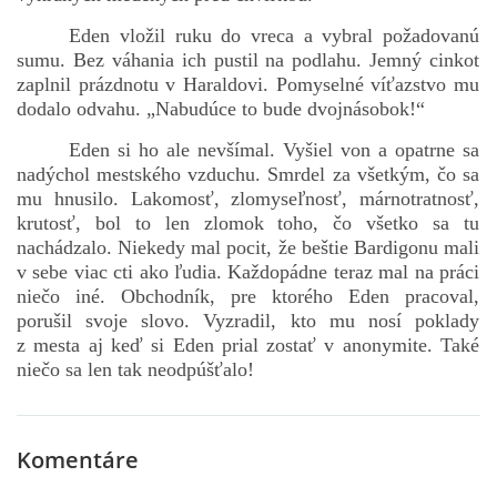
Eden vložil ruku do vreca a vybral požadovanú
sumu. Bez váhania ich pustil na podlahu. Jemný cinkot
zaplnil prázdnotu v Haraldovi. Pomyselné víťazstvo mu
dodalo odvahu. „Nabudúce to bude dvojnásobok!“
Eden si ho ale nevšímal. Vyšiel von a opatrne sa
nadýchol mestského vzduchu. Smrdel za všetkým, čo sa
mu hnusilo. Lakomosť, zlomyseľnosť, márnotratnosť,
krutosť, bol to len zlomok toho, čo všetko sa tu
nachádzalo. Niekedy mal pocit, že beštie Bardigonu mali
v sebe viac cti ako ľudia. Každopádne teraz mal na práci
niečo iné. Obchodník, pre ktorého Eden pracoval,
porušil svoje slovo. Vyzradil, kto mu nosí poklady
z mesta aj keď si Eden prial zostať v anonymite. Také
niečo sa len tak neodpúšťalo!
Komentáre