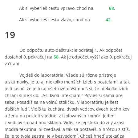
Ak si vyberieš cestu vpravo, choď na
68
.
Ak si vyberieš cestu vľavo, choď na
42
.
19
Od odpočtu auto-deštrukcie odrátaj 1. Ak odpočet
dosiahol 0, pokračuj na
58
. Ak je odpočet vyšší ako 0, pokračuj
v čítaní.
Vojdeš do laboratória. Všade sú rôzne prístroje
a skúmavky. Je tu aj niekoľko menších izieb s posteľami, a tak
je ti jasné, že je to aj ošetrovňa. Všimneš si, že niekoľko izieb
chráni silné sklo. „Asi kvôli infekciám.“ Povieš si sama pre
seba. Posadíš sa na voľnú stoličku. V laboratóriu je šesť
ďalších ľudí. Vidíš tu kuchára, dvoch vedcov, dvoch technikov
a ženu na posteli v jednej z izolovaných komôr. Jeden
z vedcov sa nad ňou skláňa. Vidíš, že jej steká do žily akási
modrá tekutina. Si zvedavá, a tak sa postavíš. S hrôzou zistíš,
že je to tvoja sestra. Je v bezvedomí. Chceš hneď utekať za