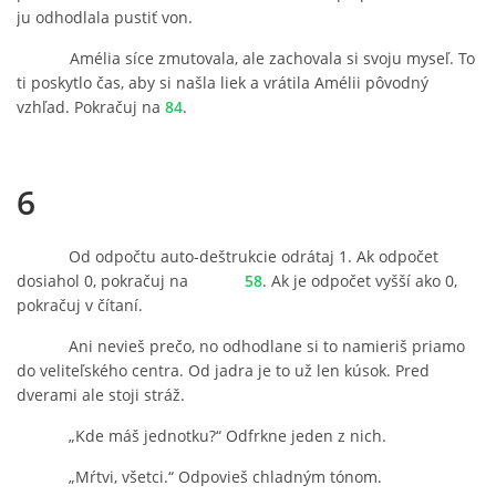
ju odhodlala pustiť von.
Amélia síce zmutovala, ale zachovala si svoju myseľ. To
ti poskytlo čas, aby si našla liek a vrátila Amélii pôvodný
vzhľad. Pokračuj na
84
.
6
Od odpočtu auto-deštrukcie odrátaj 1. Ak odpočet
dosiahol 0, pokračuj na
58
. Ak je odpočet vyšší ako 0,
pokračuj v čítaní.
Ani nevieš prečo, no odhodlane si to namieriš priamo
do veliteľského centra. Od jadra je to už len kúsok. Pred
dverami ale stoji stráž.
„Kde máš jednotku?“ Odfrkne jeden z nich.
„Mŕtvi, všetci.“ Odpovieš chladným tónom.