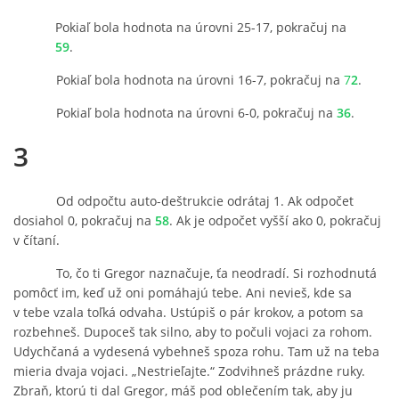
Pokiaľ bola hodnota na úrovni 25-17, pokračuj na
59
.
Pokiaľ bola hodnota na úrovni 16-7, pokračuj na
7
2
.
Pokiaľ bola hodnota na úrovni 6-0, pokračuj na
36
.
3
Od odpočtu auto-deštrukcie odrátaj 1. Ak odpočet
dosiahol 0, pokračuj na
58
. Ak je odpočet vyšší ako 0, pokračuj
v čítaní.
To, čo ti Gregor naznačuje, ťa neodradí. Si rozhodnutá
pomôcť im, keď už oni pomáhajú tebe. Ani nevieš, kde sa
v tebe vzala toľká odvaha. Ustúpiš o pár krokov, a potom sa
rozbehneš. Dupoceš tak silno, aby to počuli vojaci za rohom.
Udychčaná a vydesená vybehneš spoza rohu. Tam už na teba
mieria dvaja vojaci. „Nestrieľajte.“ Zodvihneš prázdne ruky.
Zbraň, ktorú ti dal Gregor, máš pod oblečením tak, aby ju