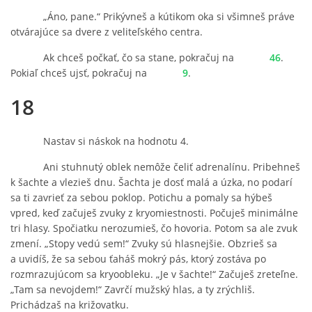
„Áno, pane.“ Prikývneš a kútikom oka si všimneš práve
otvárajúce sa dvere z veliteľského centra.
Ak chceš počkať, čo sa stane, pokračuj na
46
.
Pokiaľ chceš ujsť, pokračuj na
9
.
18
Nastav si náskok na hodnotu 4.
Ani stuhnutý oblek nemôže čeliť adrenalínu. Pribehneš
k šachte a vlezieš dnu. Šachta je dosť malá a úzka, no podarí
sa ti zavrieť za sebou poklop. Potichu a pomaly sa hýbeš
vpred, keď začuješ zvuky z kryomiestnosti. Počuješ minimálne
tri hlasy. Spočiatku nerozumieš, čo hovoria. Potom sa ale zvuk
zmení. „Stopy vedú sem!“ Zvuky sú hlasnejšie. Obzrieš sa
a uvidíš, že sa sebou ťaháš mokrý pás, ktorý zostáva po
rozmrazujúcom sa kryoobleku. „Je v šachte!“ Začuješ zreteľne.
„Tam sa nevojdem!“ Zavrčí mužský hlas, a ty zrýchliš.
Prichádzaš na križovatku.