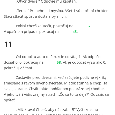
„Otvor dvere.“ Odpovie mu kapitán.
„Teraz!“ Prebehne ti mysľou. Všetci sú otočení chrbtom.
Stačí stlačiť spúšť a dostala by si ich.
Pokiaľ chceš zaútočiť, pokračuj na
57
.
V opačnom prípade, pokračuj na
43
.
11
Od odpočtu auto-deštrukcie odrátaj 1. Ak odpočet
dosiahol 0, pokračuj na
58
. Ak je odpočet vyšší ako 0,
pokračuj v čítaní.
Zastavíte pred dverami, keď začujete podivné výkriky
zmiešané s revom divého zvieraťa. Mladík stuhne a chopí sa
svojej zbrane. Chvíľu blúdi pohľadom po prázdnej chodbe.
V jeho tvári vidíš zrejmý strach. „Čo sa to tu deje?“ Odvážiš sa
opýtať.
„Mlč krava! Chceš, aby nás zabili?!“ Vyštekne, no