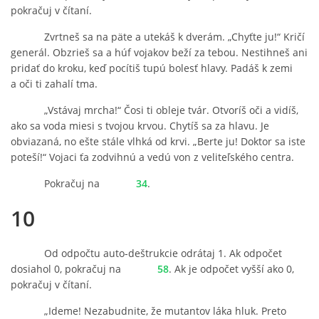
pokračuj v čítaní.
Zvrtneš sa na päte a utekáš k dverám. „Chyťte ju!“ Kričí
generál. Obzrieš sa a húf vojakov beží za tebou. Nestihneš ani
pridať do kroku, keď pocítiš tupú bolesť hlavy. Padáš k zemi
a oči ti zahalí tma.
„Vstávaj mrcha!“ Čosi ti obleje tvár. Otvoríš oči a vidíš,
ako sa voda miesi s tvojou krvou. Chytíš sa za hlavu. Je
obviazaná, no ešte stále vlhká od krvi. „Berte ju! Doktor sa iste
poteší!“ Vojaci ťa zodvihnú a vedú von z veliteľského centra.
Pokračuj na
34
.
10
Od odpočtu auto-deštrukcie odrátaj 1. Ak odpočet
dosiahol 0, pokračuj na
58
. Ak je odpočet vyšší ako 0,
pokračuj v čítaní.
„Ideme! Nezabudnite, že mutantov láka hluk. Preto