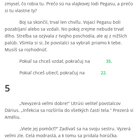
zmysel, čo robia tu. Prečo sú na vlajkovej lodi Pegasu, a prečo
si tu vlastne ty?
Boj sa skončil, trval len chvíľu. Vojaci Pegasu boli
pozabíjaní alebo sa vzdali. No pokoj zrejme nebude trvať
dlho. Streľba sa ozývala z tvojho poschodia, ale aj z nižších
palúb. Všimla si si, že povstalci sa vybrali priamo k tebe.
Musíš sa rozhodnúť.
Pokiaľ sa chceš vzdať, pokračuj na
35
.
Pokiaľ chceš utiecť, pokračuj na
22
.
5
„Nevyzerá veľmi dobre!“ Utrúsi veliteľ povstalcov
Dárius. „Infekcia sa rozšírila do všetkých častí tela.“ Prezerá si
Améliu.
„Viete jej pomôcť?“ Zadívaš sa na svoju sestru. Vyzerá
veľmi zle. Celá modrastá, a k tomu sa pridala horúčka.