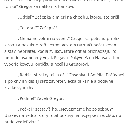
to šlo?“ Gregor sa nakloní k Hansovi.
„Odtiaľ.“ Zašepká a mieri na chodbu, ktorou ste prišli.
„Čo teraz?“ Zašepkáš.
„Nemáme veľmi na výber.“ Gregor sa potichu priblíži
k rohu a nakukne zaň. Potom gestom naznačí počet jeden
a stav, nepriateľ. Podľa zvukov, ktoré odtiaľ prichádzajú, to
nebude osamotený vojak Pegasu. Pokývneš na Hansa, a ten
vyberie kovovú loptičku a hodí ju Gregorovi.
„Radšej si zakry uši a oči.“ Zašepká ti Amélia. Počúvneš
a po chvíli vidíš aj skrz zavreté viečka blikanie a podivné
krátke výbuchy.
„Poďme!“ Zavelí Gregor.
„Počkaj,“ zastavíš ho. „Nevezmeme ho zo sebou?“
Ukážeš na vedca, ktorý robil pokusy na tvojej sestre. „Možno
bude vedieť viac.“