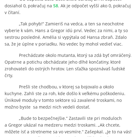
dosiahol 0, pokračuj na
58
. Ak je odpočet vyšší ako 0, pokračuj
v čítaní.
„Tak pohyb!“ Zamieriš na vedca, a ten sa neochotne
vyberie k vám. Hans a Gregor idú prví. Vedec za nimi, a ty so
sestrou posledné. Amélia si vypýtala od Hansa zbraň. Zdalo
sa, že je úplne v poriadku. No vedec by mohol vedieť viac.
Prechádzate okolo mutanta, ktorý sa zdá byť omráčený.
Opatrne a potichu obchádzate jeho dlhé končatiny, ktoré
zrohovateli do ostrých hrotov. Len sťažka spoznávaš ľudské
črty.
Prešli ste chodbou, v ktorej sa bojovalo a okolo
kuchyne. Zahli ste za roh, kde došlo k veľkému poškodeniu.
Únikové moduly v tomto sektore sú zavalené troskami, no
možno byste sa medzi nich vedeli dostať.
„Bude to bezpečnejšie.“ Zastavili ste pri moduloch
a Gregor ukázal na medzeru medzi troskami. „Ak chcete,
môžete ísť a stretneme sa vo vesmíre.“ Zašepkal. „Je to na vás!