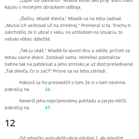
„Zajali ste ďalšieho?“ Mladík vošiel ako prvý. Vidíš malú
kajutu s mnohými obrázkami odboja.
„Ďalšiu. Mladé dievča.“ Mladík sa na teba zadíval.
„Musia ich verbovať už na strednej.“ Premeral si ťa. Trochu ti
zalichotilo, že ti ubral z veku, no vzhľadom na situáciu, to
nebolo vôbec dôležité.
„Tak ju ukáž.“ Mladík ťa vpustí dnu a odíde, pričom za
tebou zavrie dvere. Zostávaš sama. Veliteľovi povstalcov
tiahne tak na päťdesiat a jeho strnisko je už dosť prešedivené.
„Tak dievča, čo si zač?!“ Prísne sa na teba zahľadí.
Pokúsiš sa ho presvedčiť o tom, že si v tom nevinne,
pokračuj na
24
.
Neveríš jeho nepríjemnému pohľadu a zaryto mlčíš,
pokračuj na
47
.
12
Od odpočtu auto-deštrukcie odrátaj 2. Ak odpočet