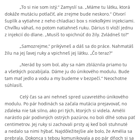
„To si nie som istý.“ Zamyslí sa. „Máme tu látku, ktorá
dokáže mutáciu potlačiť, ale zrejme bude neskoro.“ Otvorí
šuplík a vytiahne z neho chladiaci box s niekoľkými injekciami.
Chvíľku váhaš, no potom natiahneš ruku. Dárius ti vloží jednu
z injekcií do dlane. „Musíš to vpichnúť do žily. Zvládneš to?“
„Samozrejme,“ prikývneš a dáš sa do práce. Nahmatáš
žilu na jej ľavej ruky a vpichneš jej látku. „Čo teraz?“
„Nerád by som bol, aby sa nám zbláznila priamo tu
a všetkých pozabíjala. Dáme ju do únikového modulu. Bude
tam mať jedlo a vodu a my budeme v bezpečí.“ Neochotne
súhlasíš.
Celý čas sa ani nehneš spred uzavretého únikového
modulu. Po pár hodinách sa začala mutácia prejavovať, no
zďaleka nie tak silno, ako pri tých, ktorých si videla. Amélii
narástlo pár podivných ostrých pazúrov, no boli dlhé sotva päť
centimetrov. Jej ruky si zachovali prsty aj keď boli stuhnuté
a nedalo sa nimi hýbať. Najdôležitejšie ale bolo, že Amélia sa
prebrala. Dokonca s tebou komunikovala a po pár dňoch si sa