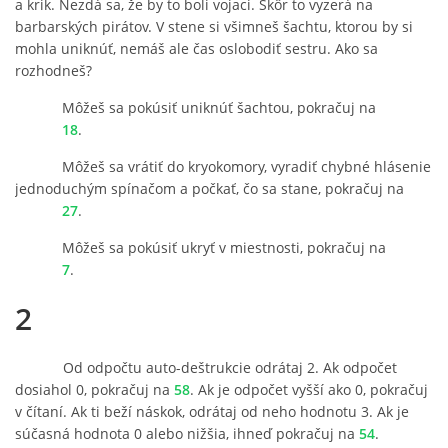
a krik. Nezdá sa, že by to boli vojaci. Skôr to vyzerá na
barbarských pirátov. V stene si všimneš šachtu, ktorou by si
mohla uniknúť, nemáš ale čas oslobodiť sestru. Ako sa
rozhodneš?
Môžeš sa pokúsiť uniknúť šachtou, pokračuj na
18
.
Môžeš sa vrátiť do kryokomory, vyradiť chybné hlásenie
jednoduchým spínačom a počkať, čo sa stane, pokračuj na
27
.
Môžeš sa pokúsiť ukryť v miestnosti, pokračuj na
7
.
2
Od odpočtu auto-deštrukcie odrátaj 2. Ak odpočet
dosiahol 0, pokračuj na
58
. Ak je odpočet vyšší ako 0, pokračuj
v čítaní. Ak ti beží náskok, odrátaj od neho hodnotu 3. Ak je
súčasná hodnota 0 alebo nižšia, ihneď pokračuj na
54
.