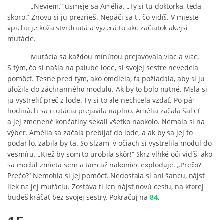
„Neviem,“ usmeje sa Amélia. „Ty si tu doktorka, teda
skoro.“ Znovu si ju prezrieš. Nepáči sa ti, čo vidíš. V mieste
vpichu je koža stvrdnutá a vyzerá to ako začiatok akejsi
mutácie.
Mutácia sa každou minútou prejavovala viac a viac.
S tým, čo si našla na palube lode, si svojej sestre nevedela
pomôcť. Tesne pred tým, ako omdlela, ťa požiadala, aby si ju
uložila do záchranného modulu. Ak by to bolo nutné. Mala si
ju vystreliť preč z lode. Ty si to ale nechcela vzdať. Po pár
hodinách sa mutácia prejavila naplno. Amélia začala šalieť
a jej zmenené končatiny sekali všetko naokolo. Nemala si na
výber. Amélia sa začala prebíjať do lode, a ak by sa jej to
podarilo, zabila by ťa. So slzami v očiach si vystrelila modul do
vesmíru. „Kiež by som to urobila skôr!“ Skrz vlhké oči vidíš, ako
sa modul zmieta sem a tam až nakoniec exploduje. „Prečo?
Prečo?“ Nemohla si jej pomôcť. Nedostala si ani šancu, nájsť
liek na jej mutáciu. Zostáva ti len nájsť novú cestu, na ktorej
budeš kráčať bez svojej sestry. Pokračuj na
84
.