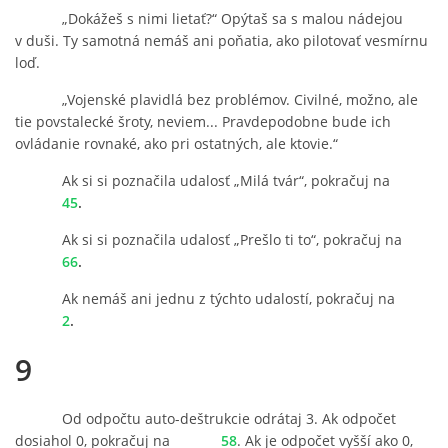
„Dokážeš s nimi lietať?“ Opýtaš sa s malou nádejou
v duši. Ty samotná nemáš ani poňatia, ako pilotovať vesmírnu
loď.
„Vojenské plavidlá bez problémov. Civilné, možno, ale
tie povstalecké šroty, neviem... Pravdepodobne bude ich
ovládanie rovnaké, ako pri ostatných, ale ktovie.“
Ak si si poznačila udalosť „Milá tvár“, pokračuj na
45
.
Ak si si poznačila udalosť „Prešlo ti to“, pokračuj na
66
.
Ak nemáš ani jednu z týchto udalostí, pokračuj na
2
.
9
Od odpočtu auto-deštrukcie odrátaj 3. Ak odpočet
dosiahol 0, pokračuj na
58
. Ak je odpočet vyšší ako 0,