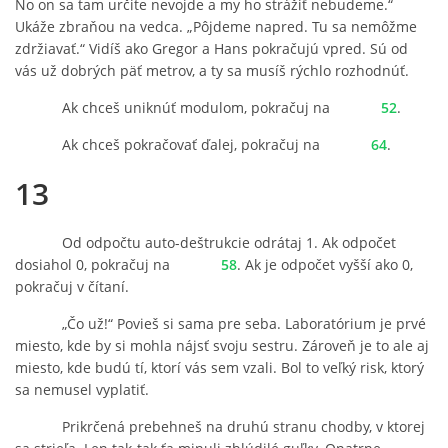
No on sa tam určite nevojde a my ho strážiť nebudeme.“
Ukáže zbraňou na vedca. „Pôjdeme napred. Tu sa nemôžme
zdržiavať.“ Vidíš ako Gregor a Hans pokračujú vpred. Sú od
vás už dobrých päť metrov, a ty sa musíš rýchlo rozhodnúť.
Ak chceš uniknúť modulom, pokračuj na
52
.
Ak chceš pokračovať ďalej, pokračuj na
64
.
13
Od odpočtu auto-deštrukcie odrátaj 1. Ak odpočet
dosiahol 0, pokračuj na
58
. Ak je odpočet vyšší ako 0,
pokračuj v čítaní.
„Čo už!“ Povieš si sama pre seba. Laboratórium je prvé
miesto, kde by si mohla nájsť svoju sestru. Zároveň je to ale aj
miesto, kde budú tí, ktorí vás sem vzali. Bol to veľký risk, ktorý
sa nemusel vyplatiť.
Prikrčená prebehneš na druhú stranu chodby, v ktorej