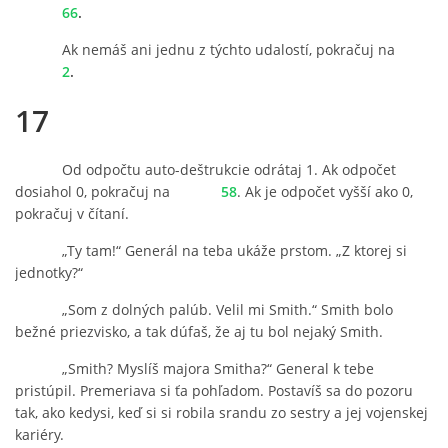
66
.
Ak nemáš ani jednu z týchto udalostí, pokračuj na
2
.
17
Od odpočtu auto-deštrukcie odrátaj 1. Ak odpočet
dosiahol 0, pokračuj na
58
. Ak je odpočet vyšší ako 0,
pokračuj v čítaní.
„Ty tam!“ Generál na teba ukáže prstom. „Z ktorej si
jednotky?“
„Som z dolných palúb. Velil mi Smith.“ Smith bolo
bežné priezvisko, a tak dúfaš, že aj tu bol nejaký Smith.
„Smith? Myslíš majora Smitha?“ General k tebe
pristúpil. Premeriava si ťa pohľadom. Postavíš sa do pozoru
tak, ako kedysi, keď si si robila srandu zo sestry a jej vojenskej
kariéry.