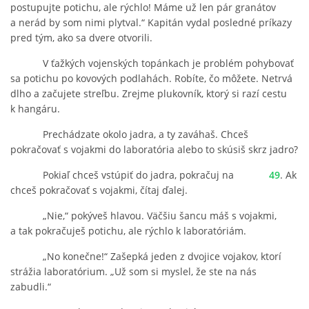
postupujte potichu, ale rýchlo! Máme už len pár granátov
a nerád by som nimi plytval.“ Kapitán vydal posledné príkazy
pred tým, ako sa dvere otvorili.
V ťažkých vojenských topánkach je problém pohybovať
sa potichu po kovových podlahách. Robíte, čo môžete. Netrvá
dlho a začujete streľbu. Zrejme plukovník, ktorý si razí cestu
k hangáru.
Prechádzate okolo jadra, a ty zaváhaš. Chceš
pokračovať s vojakmi do laboratória alebo to skúsiš skrz jadro?
Pokiaľ chceš vstúpiť do jadra, pokračuj na
49
. Ak
chceš pokračovať s vojakmi, čítaj ďalej.
„Nie,“ pokýveš hlavou. Väčšiu šancu máš s vojakmi,
a tak pokračuješ potichu, ale rýchlo k laboratóriám.
„No konečne!“ Zašepká jeden z dvojice vojakov, ktorí
strážia laboratórium. „Už som si myslel, že ste na nás
zabudli.“