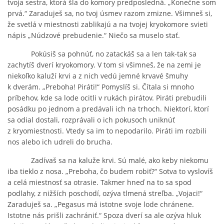
tvoja sestra, ktorá šla do komory predposledná. „Konečne som
prvá.“ Zaraduješ sa, no tvoj úsmev razom zmizne. Všimneš si,
že svetlá v miestnosti zablikajú a na tvojej kryokomore svieti
nápis „Núdzové prebudenie.“ Niečo sa muselo stať.
Pokúsiš sa pohnúť, no zatackáš sa a len tak-tak sa
zachytíš dverí kryokomory. V tom si všimneš, že na zemi je
niekoľko kaluží krvi a z nich vedú jemné krvavé šmuhy
k dverám. „Preboha! Piráti!“ Pomyslíš si. Čítala si mnoho
príbehov, kde sa lode ocitli v rukách pirátov. Piráti prebudili
posádku po jednom a predávali ich na trhoch. Niektorí, ktorí
sa odial dostali, rozprávali o ich pokusoch uniknúť
z kryomiestnosti. Vtedy sa im to nepodarilo. Piráti im rozbili
nos alebo ich udreli do brucha.
Zadívaš sa na kaluže krvi. Sú malé, ako keby niekomu
iba tieklo z nosa. „Preboha, čo budem robiť?“ Sotva to vyslovíš
a celá miestnosť sa otrasie. Takmer hneď na to sa spod
podlahy, z nižších poschodí, ozýva tlmená streľba. „Vojaci!“
Zaraduješ sa. „Pegasus má istotne svoje lode chránene.
Istotne nás prišli zachrániť.“ Spoza dverí sa ale ozýva hluk