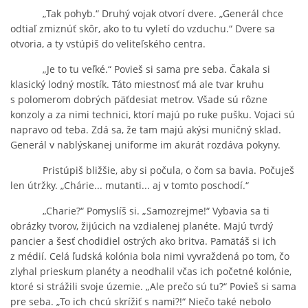
„Tak pohyb.“ Druhý vojak otvorí dvere. „Generál chce
odtiaľ zmiznúť skôr, ako to tu vyletí do vzduchu.“ Dvere sa
otvoria, a ty vstúpiš do veliteľského centra.
„Je to tu veľké.“ Povieš si sama pre seba. Čakala si
klasický lodný mostík. Táto miestnosť má ale tvar kruhu
s polomerom dobrých päťdesiat metrov. Všade sú rôzne
konzoly a za nimi technici, ktorí majú po ruke pušku. Vojaci sú
napravo od teba. Zdá sa, že tam majú akýsi muničný sklad.
Generál v nablýskanej uniforme im akurát rozdáva pokyny.
Pristúpiš bližšie, aby si počula, o čom sa bavia. Počuješ
len útržky. „Chárie... mutanti... aj v tomto poschodí.“
„Charie?“ Pomyslíš si. „Samozrejme!“ Vybavia sa ti
obrázky tvorov, žijúcich na vzdialenej planéte. Majú tvrdý
pancier a šesť chodidiel ostrých ako britva. Pamätáš si ich
z médií. Celá ľudská kolónia bola nimi vyvraždená po tom, čo
zlyhal prieskum planéty a neodhalil včas ich početné kolónie,
ktoré si strážili svoje územie. „Ale prečo sú tu?“ Povieš si sama
pre seba. „To ich chcú skrížiť s nami?!“ Niečo také nebolo