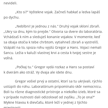
nevideli.
„Kto si?“ Vyštekne vojak. Začneš habkať a ledva lapáš
po dychu.
„Neblbni! Je jednou z nás.“ Druhý vojak skloní zbraň.
„Ukry sa dnu, kým to prejde.“ Otvoria sa dvere do laboratória.
Vchádzaš k ním a sleduješ konanie vojakov. V momente, keď
sa obaja otočia k tebe chrbtom, vytiahneš zbraň a vystrelíš.
Vzápätí na to, spoza rohu vyjdú Gregor a Hans. Vojaci nemali
šancu. Ležia v kaluži vlastnej krvi a cesta k tvojej sestre je
voľná.
„Počkaj tu.“ Gregor vydá rozkaz a Hans sa postaví
k dverám ako stráž. Vy dvaja ale idete dnu.
Gregor vošiel prvý a ostatní, ktorí sa tu ukrývali, rýchlo
ustúpili do rohu. Laboratórium pripomínalo skôr nemocnicu.
Boli tu rôzne diagnostické prístroje a niekoľko izieb, ktoré sa
v prípade nutnosti dali odizolovať od zvyšku. „To je ona?“
Mykne hlavou k dievčaťu, ktoré leží v jednej z týchto
miestnosti.