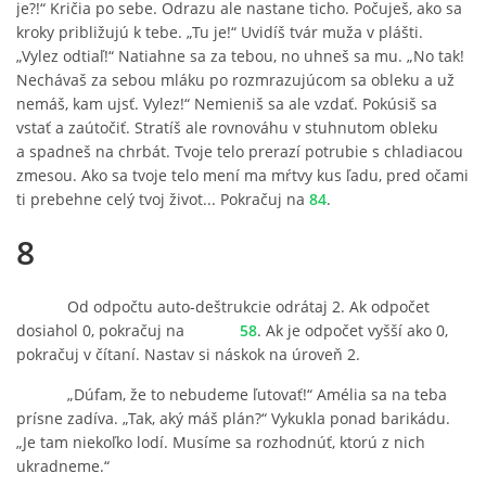
je?!“ Kričia po sebe. Odrazu ale nastane ticho. Počuješ, ako sa
kroky približujú k tebe. „Tu je!“ Uvidíš tvár muža v plášti.
„Vylez odtiaľ!“ Natiahne sa za tebou, no uhneš sa mu. „No tak!
Nechávaš za sebou mláku po rozmrazujúcom sa obleku a už
nemáš, kam ujsť. Vylez!“ Nemieniš sa ale vzdať. Pokúsiš sa
vstať a zaútočiť. Stratíš ale rovnováhu v stuhnutom obleku
a spadneš na chrbát. Tvoje telo prerazí potrubie s chladiacou
zmesou. Ako sa tvoje telo mení ma mŕtvy kus ľadu, pred očami
ti prebehne celý tvoj život... Pokračuj na
84
.
8
Od odpočtu auto-deštrukcie odrátaj 2. Ak odpočet
dosiahol 0, pokračuj na
58
. Ak je odpočet vyšší ako 0,
pokračuj v čítaní. Nastav si náskok na úroveň 2.
„Dúfam, že to nebudeme ľutovať!“ Amélia sa na teba
prísne zadíva. „Tak, aký máš plán?“ Vykukla ponad barikádu.
„Je tam niekoľko lodí. Musíme sa rozhodnúť, ktorú z nich
ukradneme.“