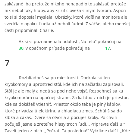
zakázané iba preto, že nikoho nenapadlo to zakázať, pretože
nik nebol taký hlúpy, aby krížil človeka s iným tvorom. Aspoň
to si si doposiaľ myslela. Obrázky, ktoré vidíš na monitore ale
svedčia o opaku. Ľudia už neboli ľuďmi. Z väčšej alebo menšej
časti pripomínali Charie.
Ak si si poznamenala udalosť „Na telo“ pokračuj na
30
, v opačnom prípade pokračuj na
17
.
7
Rozhliadneš sa po miestnosti. Dookola sú len
kryokomory a uprostred stôl, kde ich na začiatku zapisovali.
Stôl je ale malý a nedá sa pod neho vojsť. Rozbehneš sa ku
kryokomorám na opačnej strane. Za každou z nich je priestor,
kde sa dokážeš vtiesniť. Priestor okolo teba je plný káblov,
ktoré privádzajú elektrinu a chladiacu zmes. Schúliš sa do
klbka a čakáš. Dvere sa otvoria a počuješ kroky. Po chvíli
počuješ jasne a zreteľne hlasy troch ľudí. „Pripravte ďalšiu.“
Zavelí jeden z nich. „Počkať! Tá posledná!“ Vykríkne ďalší. „Kde