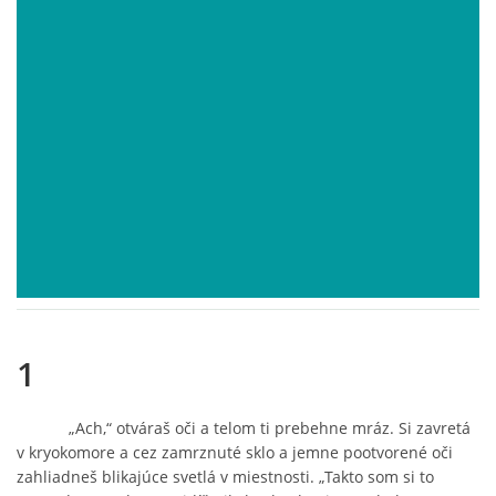
POVIEDKY
GAMEBOOK
ANKETA
BARDIGON
TARA
1
VÍLA NA BRONZOVEJ ULICI
„Ach,“ otváraš oči a telom ti prebehne mráz. Si zavretá
v kryokomore a cez zamrznuté sklo a jemne pootvorené oči
VLČÍ MOR
zahliadneš blikajúce svetlá v miestnosti. „Takto som si to