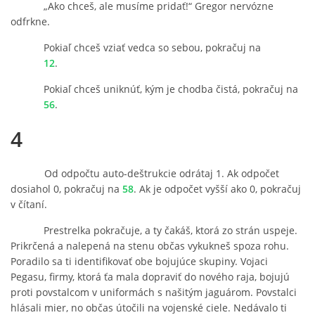
„Ako chceš, ale musíme pridať!“ Gregor nervózne
odfrkne.
Pokiaľ chceš vziať vedca so sebou, pokračuj na
12
.
Pokiaľ chceš uniknúť, kým je chodba čistá, pokračuj na
56
.
4
Od odpočtu auto-deštrukcie odrátaj 1. Ak odpočet
dosiahol 0, pokračuj na
58
. Ak je odpočet vyšší ako 0, pokračuj
v čítaní.
Prestrelka pokračuje, a ty čakáš, ktorá zo strán uspeje.
Prikrčená a nalepená na stenu občas vykukneš spoza rohu.
Poradilo sa ti identifikovať obe bojujúce skupiny. Vojaci
Pegasu, firmy, ktorá ťa mala dopraviť do nového raja, bojujú
proti povstalcom v uniformách s našitým jaguárom. Povstalci
hlásali mier, no občas útočili na vojenské ciele. Nedávalo ti