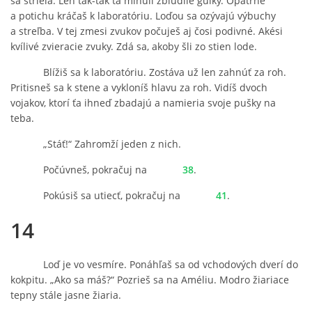
sa strieľa. Len tak-tak ťa minuli zblúdilé guľky. Opatrne
a potichu kráčaš k laboratóriu. Loďou sa ozývajú výbuchy
a streľba. V tej zmesi zvukov počuješ aj čosi podivné. Akési
kvílivé zvieracie zvuky. Zdá sa, akoby šli zo stien lode.
Blížiš sa k laboratóriu. Zostáva už len zahnúť za roh.
Pritisneš sa k stene a vykloníš hlavu za roh. Vidíš dvoch
vojakov, ktorí ťa ihneď zbadajú a namieria svoje pušky na
teba.
„Stáť!“ Zahromží jeden z nich.
Počúvneš, pokračuj na
38
.
Pokúsiš sa utiecť, pokračuj na
41
.
14
Loď je vo vesmíre. Ponáhľaš sa od vchodových dverí do
kokpitu. „Ako sa máš?“ Pozrieš sa na Améliu. Modro žiariace
tepny stále jasne žiaria.