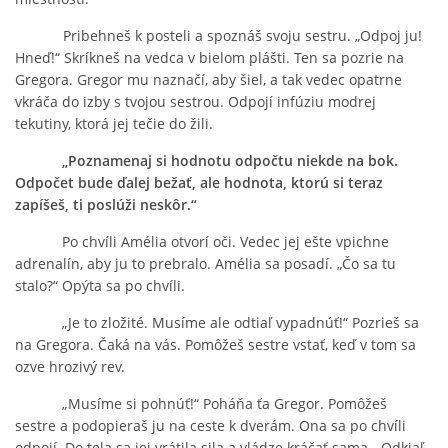
Pribehneš k posteli a spoznáš svoju sestru. „Odpoj ju!
Hneď!“ Skríkneš na vedca v bielom plášti. Ten sa pozrie na
Gregora. Gregor mu naznačí, aby šiel, a tak vedec opatrne
vkráča do izby s tvojou sestrou. Odpojí infúziu modrej
tekutiny, ktorá jej tečie do žili.
„Poznamenaj si hodnotu odpočtu niekde na bok.
Odpočet bude ďalej bežať, ale hodnota, ktorú si teraz
zapíšeš, ti poslúži neskôr.“
Po chvíli Amélia otvorí oči. Vedec jej ešte vpichne
adrenalín, aby ju to prebralo. Amélia sa posadí. „Čo sa tu
stalo?“ Opýta sa po chvíli.
„Je to zložité. Musíme ale odtiaľ vypadnúť!“ Pozrieš sa
na Gregora. Čaká na vás. Pomôžeš sestre vstať, keď v tom sa
ozve hrozivý rev.
„Musíme si pohnúť!“ Poháňa ťa Gregor. Pomôžeš
sestre a podopieraš ju na ceste k dverám. Ona sa po chvíli
odpojí. Do tela sa jej vrátila sila a vládze kráčať sama. „Odkiaľ