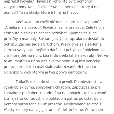
nepredstavovala.“ Nevidíš nikoho, kto by ti pomohol
z kryokomory. Kde sú všetci? Kde je personál, ktorý ti mal
pomôcť? To sú otázky, ktoré ti hmýria hlavou.
bludicka.cirezlo@gmail.com
Keď sa ani po chvíli nič nedeje, pokúsiš sa pohnúť.
„Amélia mala pravdu!“ Povieš si sama pre seba. Celé telo je
Príbehy a poviedky na tejto stránke sú duševným
stuhnuté a oblek sa nechce rozhýbať. Spomenieš si na
vlastníctvom autorov. Všetky práva vyhradené.
príručky a manuály. Bol tam jasný postup, ako sa dostať do
pohybu. Začneš teda s bruchom. Predkloníš sa a zakloníš.
Tam sú svaly najsilnejšie a darí sa ti pohybovať oblekom. Po
© 2026 eStránky.sk
|
RSS
|
WebSlice
|
Aktualizované 5. 8. 2026
|
chvíli prejdeš na nohy, ktoré idú oveľa ľahšie ako ruky. Netrvá
Hore ↑
to ani minútu a už sa vieš ako tak pohnúť aj keď končeky
prstov a predlaktia máš stále zablokované. Nehovoriac
o členkoch, kvôli ktorým je tvoj pohyb nemotorný.
Zatlačíš rukou do skla, a to povolí. Do miestnosti sa
vyvalí oblak dymu, spôsobený chladom. Zapotácaš sa pri
kontakte s podlahou, no udržíš sa na nohách. „To bolo tesné.“
Usmeješ sa od radosti, no pohľadom pátraš po ostatných.
Komory oproti tebe sú už prázdne. Neohrabane sa otočíš.
Všetky komory na tvojej strane sú tiež prázdne. Ostáva len