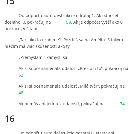
15
Od odpočtu auto-deštrukcie odrátaj 1. Ak odpočet
dosiahol 0, pokračuj na
58
. Ak je odpočet vyšší ako 0,
pokračuj v čítaní.
„Tak, ako to urobíme?“ Pozrieš sa na Améliu. S takým
niečím má viac skúsenosti ako ty.
„Premýšľam.“ Zamyslí sa.
Ak si si poznamenala udalosť „Prešlo ti to“, pokračuj na
62
.
Ak si si poznamenala udalosť „Milá tvár“, pokračuj na
48
.
Ak nemáš ani jednu z udalostí, pokračuj na
74
.
16
Od odpočtu auto deštrukcie odrátaj 0. Nastav si