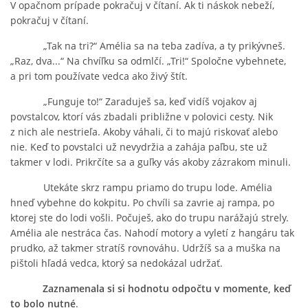
V opačnom prípade pokračuj v čítaní. Ak ti náskok nebeží,
pokračuj v čítaní.
„Tak na tri?“ Amélia sa na teba zadíva, a ty prikývneš.
„Raz, dva...“ Na chvíľku sa odmlčí. „Tri!“ Spoločne vybehnete,
a pri tom používate vedca ako živý štít.
„Funguje to!“ Zaraduješ sa, keď vidíš vojakov aj
povstalcov, ktorí vás zbadali približne v polovici cesty. Nik
z nich ale nestrieľa. Akoby váhali, či to majú riskovať alebo
nie. Keď to povstalci už nevydržia a zahája paľbu, ste už
takmer v lodi. Prikrčíte sa a guľky vás akoby zázrakom minuli.
Utekáte skrz rampu priamo do trupu lode. Amélia
hneď vybehne do kokpitu. Po chvíli sa zavrie aj rampa, po
ktorej ste do lodi vošli. Počuješ, ako do trupu narážajú strely.
Amélia ale nestráca čas. Nahodí motory a vyletí z hangáru tak
prudko, až takmer stratíš rovnováhu. Udržíš sa a muška na
pištoli hľadá vedca, ktorý sa nedokázal udržať.
Zaznamenala si si hodnotu odpočtu v momente, keď
to bolo nutné
.