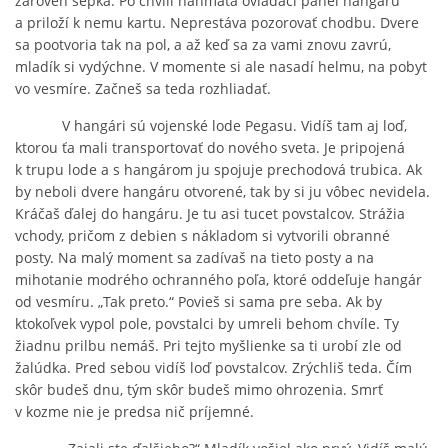
zároveň šepká. Po chvíli nahmatá ovládací panel hangáru
a priloží k nemu kartu. Neprestáva pozorovať chodbu. Dvere
sa pootvoria tak na pol, a až keď sa za vami znovu zavrú,
mladík si vydýchne. V momente si ale nasadí helmu, na pobyt
vo vesmíre. Začneš sa teda rozhliadať.
V hangári sú vojenské lode Pegasu. Vidíš tam aj loď,
ktorou ťa mali transportovať do nového sveta. Je pripojená
k trupu lode a s hangárom ju spojuje prechodová trubica. Ak
by neboli dvere hangáru otvorené, tak by si ju vôbec nevidela.
Kráčaš ďalej do hangáru. Je tu asi tucet povstalcov. Strážia
vchody, pričom z debien s nákladom si vytvorili obranné
posty. Na malý moment sa zadívaš na tieto posty a na
mihotanie modrého ochranného poľa, ktoré oddeľuje hangár
od vesmíru. „Tak preto.“ Povieš si sama pre seba. Ak by
ktokoľvek vypol pole, povstalci by umreli behom chvíle. Ty
žiadnu prilbu nemáš. Pri tejto myšlienke sa ti urobí zle od
žalúdka. Pred sebou vidíš loď povstalcov. Zrýchliš teda. Čím
skôr budeš dnu, tým skôr budeš mimo ohrozenia. Smrť
v kozme nie je predsa nič príjemné.