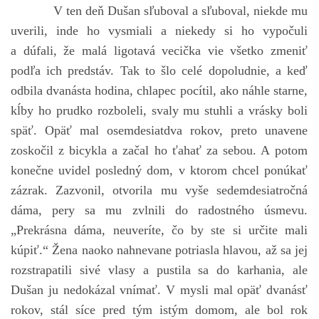
V ten deň Dušan sľuboval a sľuboval, niekde mu
uverili, inde ho vysmiali a niekedy si ho vypočuli
a dúfali, že malá ligotavá vecička vie všetko zmeniť
podľa ich predstáv. Tak to šlo celé dopoludnie, a keď
odbila dvanásta hodina, chlapec pocítil, ako náhle starne,
kĺby ho prudko rozboleli, svaly mu stuhli a vrásky boli
späť. Opäť mal osemdesiatdva rokov, preto unavene
zoskočil z bicykla a začal ho ťahať za sebou. A potom
konečne uvidel posledný dom, v ktorom chcel ponúkať
zázrak. Zazvonil, otvorila mu vyše sedemdesiatročná
dáma, pery sa mu zvlnili do radostného úsmevu.
„Prekrásna dáma, neuveríte, čo by ste si určite mali
kúpiť.“ Žena naoko nahnevane potriasla hlavou, až sa jej
rozstrapatili sivé vlasy a pustila sa do karhania, ale
Dušan ju nedokázal vnímať. V mysli mal opäť dvanásť
rokov, stál síce pred tým istým domom, ale bol rok