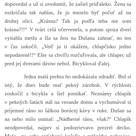
dopovedal a už si uvedomil, že zašiel priďaleko. Žena sa
rozkričala tak nahlas, že ju muselo byť počuť až na
druhej ulici. „Krásna? Tak ja podľa teba nie som
krásna?!!“ V tvári celá očervenela, a potom spoza dverí
vytiahla metlu a šla sa ňou na Dušana zahnať, no ten
v čas uskočil. „Veď ja ti ukážem, chlapčisko jedno
nepodarené!!“ Ešte sa chvíľu rozčuľovala, ale chlapec už
pred jej dverami dávno nebol. Bicykloval ďalej.
Jedna malá prehra ho nedokázala odradiť. Bol si
istý, že dnes bude mať pekný zárobok. V rýchlosti
zoskočil z bicykla a šiel ponúkať. Neznámy chlapík
v pekných šatách stál na verande domu a vychutnával si
príjemné ráno so šálkou horúcej kávy v ruke. Dušan sa
na neho milo usmial: „Nádherné ráno, však?“ Chlapík
neodpovedal, najprv si podozrievavo prezrel decko.