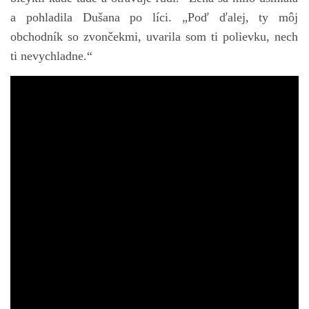
a pohladila Dušana po líci. „Poď ďalej, ty môj
obchodník so zvončekmi, uvarila som ti polievku, nech
ti nevychladne.“