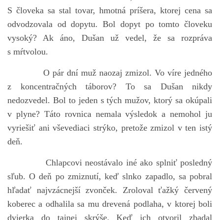
S človeka sa stal tovar, hmotná príšera, ktorej cena sa
odvodzovala od dopytu. Bol dopyt po tomto človeku
vysoký? Ak áno, Dušan už vedel, že sa rozpráva
s mŕtvolou.
O pár dní muž naozaj zmizol. Vo víre jedného
z koncentračných táborov? To sa Dušan nikdy
nedozvedel. Bol to jeden s tých mužov, ktorý sa okúpali
v plyne? Táto rovnica nemala výsledok a nemohol ju
vyriešiť ani vševediaci strýko, pretože zmizol v ten istý
deň.
Chlapcovi neostávalo iné ako splniť posledný
sľub. O deň po zmiznutí, keď slnko zapadlo, sa pobral
hľadať najvzácnejší zvonček. Zroloval ťažký červený
koberec a odhalila sa mu drevená podlaha, v ktorej boli
dvierka do tajnej skrýše. Keď ich otvoril zbadal