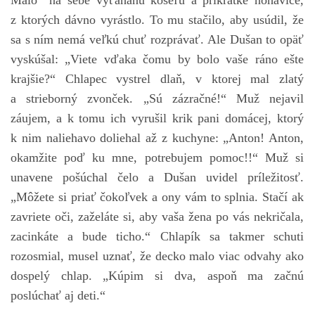
Malo na sebe vyťahanú košeľu a prikrátke nohavice,
z ktorých dávno vyrástlo. To mu stačilo, aby usúdil, že
sa s ním nemá veľkú chuť rozprávať. Ale Dušan to opäť
vyskúšal: „Viete vďaka čomu by bolo vaše ráno ešte
krajšie?“ Chlapec vystrel dlaň, v ktorej mal zlatý
a strieborný zvonček. „Sú zázračné!“ Muž nejavil
záujem, a k tomu ich vyrušil krik pani domácej, ktorý
k nim naliehavo doliehal až z kuchyne: „Anton! Anton,
okamžite poď ku mne, potrebujem pomoc!!“ Muž si
unavene pošúchal čelo a Dušan uvidel príležitosť.
„Môžete si priať čokoľvek a ony vám to splnia. Stačí ak
zavriete oči, zaželáte si, aby vaša žena po vás nekričala,
zacinkáte a bude ticho.“ Chlapík sa takmer schuti
rozosmial, musel uznať, že decko malo viac odvahy ako
dospelý chlap. „Kúpim si dva, aspoň ma začnú
poslúchať aj deti.“