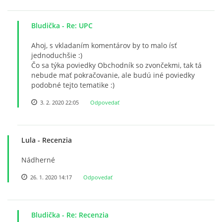
Bludička
- Re: UPC
Ahoj, s vkladaním komentárov by to malo ísť
jednoduchšie :)
Čo sa týka poviedky Obchodník so zvončekmi, tak tá
nebude mať pokračovanie, ale budú iné poviedky
podobné tejto tematike :)
3. 2. 2020 22:05
Odpovedať
Lula
- Recenzia
Nádherné
26. 1. 2020 14:17
Odpovedať
Bludička
- Re: Recenzia