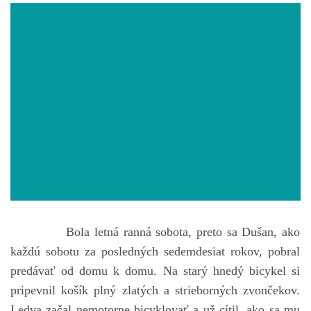
POVIEDKY
GAMEBOOK
ANKETA
BARDIGON
TARA
Bola letná ranná sobota, preto sa Dušan, ako
VÍLA NA BRONZOVEJ ULICI
každú sobotu za posledných sedemdesiat rokov, pobral
predávať od domu k domu. Na starý hnedý bicykel si
VLČÍ MOR
pripevnil košík plný zlatých a strieborných zvončekov.
Ledva začal nemotorne bicyklovať a už cítil, ako sa mu