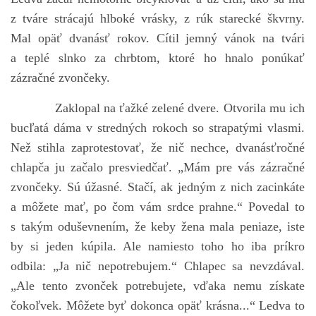
z tváre strácajú hlboké vrásky, z rúk starecké škvrny.
Mal opäť dvanásť rokov. Cítil jemný vánok na tvári
bludicka.cirezlo@gmail.com
a teplé slnko za chrbtom, ktoré ho hnalo ponúkať
zázračné zvončeky.
Príbehy a poviedky na tejto stránke sú duševným
vlastníctvom autorov. Všetky práva vyhradené.
Zaklopal na ťažké zelené dvere. Otvorila mu ich
bucľatá dáma v stredných rokoch so strapatými vlasmi.
© 2026 eStránky.sk
|
RSS
|
WebSlice
|
Aktualizované 5. 8. 2026
|
Než stihla zaprotestovať, že nič nechce, dvanásťročné
Hore ↑
chlapča ju začalo presviedčať. „Mám pre vás zázračné
zvončeky. Sú úžasné. Stačí, ak jedným z nich zacinkáte
a môžete mať, po čom vám srdce prahne.“ Povedal to
s takým oduševnením, že keby žena mala peniaze, iste
by si jeden kúpila. Ale namiesto toho ho iba príkro
odbila: „Ja nič nepotrebujem.“ Chlapec sa nevzdával.
„Ale tento zvonček potrebujete, vďaka nemu získate
čokoľvek. Môžete byť dokonca opäť krásna...“ Ledva to