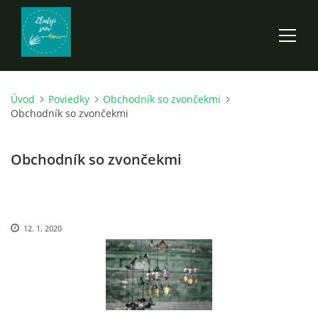
Úvod
Poviedky
Obchodník so zvončekmi
ÚVOD
Obchodník so zvončekmi
ROZPRÁVKY
Obchodník so zvončekmi
SCI-FI A FANTASY
12. 1. 2020
ANDARION
EGYRON: SIEDMY DEŇ - 3. DIEL