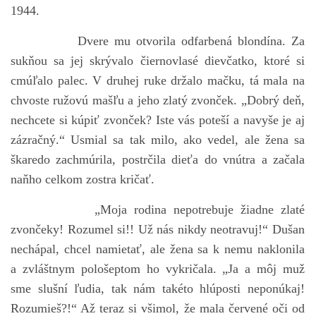
1944.
Dvere mu otvorila odfarbená blondína. Za
sukňou sa jej skrývalo čiernovlasé dievčatko, ktoré si
cmúľalo palec. V druhej ruke držalo mačku, tá mala na
chvoste ružovú mašľu a jeho zlatý zvonček. „Dobrý deň,
nechcete si kúpiť zvonček? Iste vás poteší a navyše je aj
zázračný.“ Usmial sa tak milo, ako vedel, ale žena sa
škaredo zachmúrila, postrčila dieťa do vnútra a začala
naňho celkom zostra kričať.
„Moja rodina nepotrebuje žiadne zlaté
zvončeky! Rozumel si!! Už nás nikdy neotravuj!“ Dušan
nechápal, chcel namietať, ale žena sa k nemu naklonila
a zvláštnym pološeptom ho vykričala. „Ja a môj muž
sme slušní ľudia, tak nám takéto hlúposti neponúkaj!
Rozumieš?!“ Až teraz si všimol, že mala červené oči od