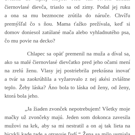
čiernovlasé dievča, triaslo sa od zimy. Podal jej ruku
a ona sa mu bezmocne zrútila do náruče. Chvíľu
premýšľal čo s ňou. Mama ťažko prežívala, keď si
domov doniesol zatúlané mača alebo vyhladnutého psa,
čo mu povie na decko?
Chlapec sa opäť premenil na muža a díval sa,
ako sa malé čiernovlasé dievčatko pred jeho očami mení
na zrelú ženu. Vlasy jej postriebrila prekrásna inovať
a tvár sa zaokrúhlila a vyžarovalo z nej akési zvláštne
teplo. Žeby láska? Áno bola to láska od ženy, od ženy,
ktorá bola jeho.
„Ja žiaden zvonček nepotrebujem! Všetky moje
mačky už zvončeky majú. Jeden som dokonca zavesila
mužovi na krk, aby sa mi nestratil a on aj tak lieta na
bicykli kade tade a otravuje ľudí.“ Žena sa milo usmiala