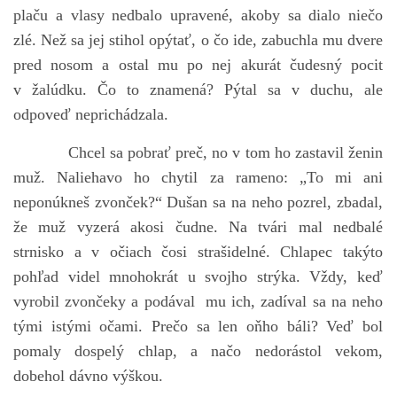
plaču a vlasy nedbalo upravené, akoby sa dialo niečo
zlé. Než sa jej stihol opýtať, o čo ide, zabuchla mu dvere
pred nosom a ostal mu po nej akurát čudesný pocit
v žalúdku. Čo to znamená? Pýtal sa v duchu, ale
odpoveď neprichádzala.
Chcel sa pobrať preč, no v tom ho zastavil ženin
muž. Naliehavo ho chytil za rameno: „To mi ani
neponúkneš zvonček?“ Dušan sa na neho pozrel, zbadal,
že muž vyzerá akosi čudne. Na tvári mal nedbalé
strnisko a v očiach čosi strašidelné. Chlapec takýto
pohľad videl mnohokrát u svojho strýka. Vždy, keď
vyrobil zvončeky a podával mu ich, zadíval sa na neho
tými istými očami. Prečo sa len oňho báli? Veď bol
pomaly dospelý chlap, a načo nedorástol vekom,
dobehol dávno výškou.