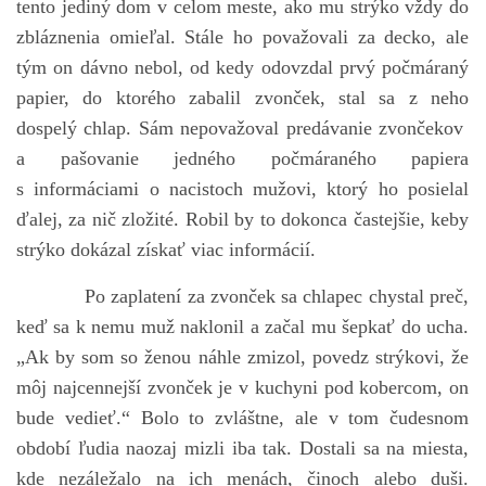
tento jediný dom v celom meste, ako mu strýko vždy do
zbláznenia omieľal. Stále ho považovali za decko, ale
tým on dávno nebol, od kedy odovzdal prvý počmáraný
papier, do ktorého zabalil zvonček, stal sa z neho
dospelý chlap. Sám nepovažoval predávanie zvončekov
a pašovanie jedného počmáraného papiera
s informáciami o nacistoch mužovi, ktorý ho posielal
ďalej, za nič zložité. Robil by to dokonca častejšie, keby
strýko dokázal získať viac informácií.
Po zaplatení za zvonček sa chlapec chystal preč,
keď sa k nemu muž naklonil a začal mu šepkať do ucha.
„Ak by som so ženou náhle zmizol, povedz strýkovi, že
môj najcennejší zvonček je v kuchyni pod kobercom, on
bude vedieť.“ Bolo to zvláštne, ale v tom čudesnom
období ľudia naozaj mizli iba tak. Dostali sa na miesta,
kde nezáležalo na ich menách, činoch alebo duši.