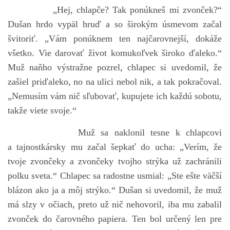
„Hej, chlapče? Tak ponúkneš mi zvonček?“
Dušan hrdo vypäl hruď a so širokým úsmevom začal
švitoriť. „Vám ponúknem ten najčarovnejší, dokáže
všetko. Vie darovať život komukoľvek široko ďaleko.“
Muž naňho výstražne pozrel, chlapec si uvedomil, že
zašiel priďaleko, no na ulici nebol nik, a tak pokračoval.
„Nemusím vám nič sľubovať, kupujete ich každú sobotu,
takže viete svoje.“
Muž sa naklonil tesne k chlapcovi
a tajnostkársky mu začal šepkať do ucha: „Verím, že
tvoje zvončeky a zvončeky tvojho strýka už zachránili
polku sveta.“ Chlapec sa radostne usmial: „Ste ešte väčší
blázon ako ja a môj strýko.“ Dušan si uvedomil, že muž
má slzy v očiach, preto už nič nehovoril, iba mu zabalil
zvonček do čarovného papiera. Ten bol určený len pre