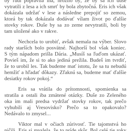
by ľudí popravila iná, hrozilo by, že by sa ich duše
vytratili z lesa a ich smrť by bola zbytočná. Eris ich však
dokázala udržať v lese a následne prepojiť so zemou,
ktorá by tak dokázala dodávať vílam život po ďalšie
stovky rokov. Duše by sa zo zeme nevytratili, boli by
tam uložené ako v rakve.
Nechcela to urobiť, avšak nemala na výber. Slovo
rady starších bolo posvätné. Najhorší bol však koniec.
S tým nápadom prišla Dária. „Musíš sa ľuďom ukázať.
Povieš im, že si to ako jediná prežila. Budeš im tvrdiť,
že to urobil les. Tak budeme mať istotu, že sa tu nebudú
hemžiť a hľadať dôkazy. Zľaknú sa, budeme mať ďalšie
desiatky rokov pokoj.“
Eris sa vrátila do prítomnosti, spomienka sa
stratila a ostali iba zmätené otázky. Duše zo Zeleného
oka im mali predsa vydržať stovky rokov, tak prečo
vyhubili aj Vresovisko? Prečo sa to opakovalo?
Nedávalo to zmysel...
Viktor mal v očiach zúrivosť. Tie tajomstvá ho
ničili. Eris si myslela, že to príde skôr. Bol celé tie roky