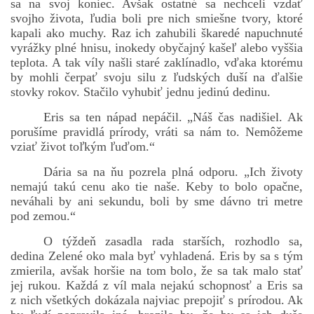
sa na svoj koniec. Avšak ostatné sa nechceli vzdať
svojho života, ľudia boli pre nich smiešne tvory, ktoré
kapali ako muchy. Raz ich zahubili škaredé napuchnuté
vyrážky plné hnisu, inokedy obyčajný kašeľ alebo vyššia
teplota. A tak víly našli staré zaklínadlo, vďaka ktorému
by mohli čerpať svoju silu z ľudských duší na ďalšie
stovky rokov. Stačilo vyhubiť jednu jedinú dedinu.
Eris sa ten nápad nepáčil. „Náš čas nadišiel. Ak
porušíme pravidlá prírody, vráti sa nám to. Nemôžeme
vziať život toľkým ľuďom.“
Dária sa na ňu pozrela plná odporu. „Ich životy
nemajú takú cenu ako tie naše. Keby to bolo opačne,
neváhali by ani sekundu, boli by sme dávno tri metre
pod zemou.“
O týždeň zasadla rada starších, rozhodlo sa,
dedina Zelené oko mala byť vyhladená. Eris by sa s tým
zmierila, avšak horšie na tom bolo, že sa tak malo stať
jej rukou. Každá z víl mala nejakú schopnosť a Eris sa
z nich všetkých dokázala najviac prepojiť s prírodou. Ak