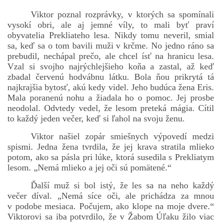
Viktor poznal rozprávky, v ktorých sa spomínali
vysokí obri, ale aj jemné víly, to mali byť praví
obyvatelia Prekliateho lesa. Nikdy tomu neveril, smial
sa, keď sa o tom bavili muži v krčme. No jedno ráno sa
prebudil, nechápal prečo, ale chcel ísť na hranicu lesa.
Vzal si svojho najrýchlejšieho koňa a zastal, až keď
zbadal červenú hodvábnu látku. Bola ňou prikrytá tá
najkrajšia bytosť, akú kedy videl. Jeho budúca žena Eris.
Mala poranenú nohu a žiadala ho o pomoc. Jej prosbe
neodolal. Odvtedy vedel, že lesom preteká mágia. Cítil
to každý jeden večer, keď si ľahol na svoju ženu.
Viktor našiel zopár smiešnych výpovedí medzi
spismi. Jedna žena tvrdila, že jej krava stratila mlieko
potom, ako sa pásla pri lúke, ktorá susedila s Prekliatym
lesom. „Nemá mlieko a jej oči sú pomätené.“
Ďalší muž si bol istý, že les sa na neho každý
večer díval. „Nemá síce oči, ale prichádza za mnou
v podobe mesiaca. Počujem, ako klope na moje dvere.“
Viktorovi sa iba potvrdilo, že v Žabom Úľaku žilo viac