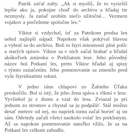
Patrik zaťal zuby. „Ak si myslíš, že to vyriešiš
lepšie ako ja, pokojne choď do archívu a hľadaj tie
nezmysly. Ja zatiaľ urobím niečo užitočné... Vezmem
vojakov a prečešeme spoločne les.“
Viktor si vzdychol, ísť za Patrikom predsa len
nebol najlepší nápad. Napokon však pokýval hlavou
a vybral sa do archívu. Boli to štyri miestnosti plné políc
a starých spisov. Viktor sa v nich začal hrabať a hľadal
akúkoľvek zmienku o Prekliatom lese. Jeho pôvodný
názov bol Potkaní les, preto Viktor hľadal aj spisy
s týmto označením. Jeho pomenovanie sa zmenilo pred
vyše štyridsiatimi rokmi.
V jedno ráno chlapovi zo Žabieho Úľaku
preskočilo. Bol si istý, že jeho žena spáva s vlkmi v lese.
Vyvliekol ju z domu a vzal do lesa. Zviazal ju pri
jednom zo stromov a chystal sa ju podpáliť. Stál možno
desať metrov od nej, no napriek tomu začal horieť aj on
sám. Odvtedy začali všetci naokolo volať les prekliatym.
Až sa napokon pomenovanie natoľko vžilo, že sa na
Potkaní les celkom zabudlo.