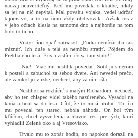
naozaj neuveriteľný. Keď mu povedala o kliatbe, nikdy
sa jej na nič nepýtal. Mal povahu vojaka, vedel udržať
tajomstvo, a to na ňom vždy obdivovala. Avšak teraz
v jeho očiach klesla na samotné dno a najhoršie na tom
bolo to ticho.
Viktor ňou opäť zatriasol. „Ľudia nemôžu iba tak
miznúť. Ich duše a telá sa nemôžu stratiť. Pôjdem do
Prekliateho lesa, Eris a zistím, čo sa tam stalo!“
„Nie!“ Viac mu nestihla povedať. Sotil ju smerom
k posteli a zabuchol za sebou dvere. Ani nevedel prečo,
ale zamkol ju v izbe, nechcel, aby za ním išla.
Nestihol sa rozlúčiť s malým Richardom, nechcel,
aby ho ten chlapec videl takého nazúreného. Vysadol na
koňa a hnal sa do lesa. Cítil, že to musí urobiť. To, čo
mu povedal ten starec, nebola náhoda. On bol tým
kľúčom, chcel vysvetlenia a hlavne trest pre tých, ktorí
vyhladili Zelené oko a aj Vresovisko.
Trvalo mu to zopár hodín, no napokon dorazil na