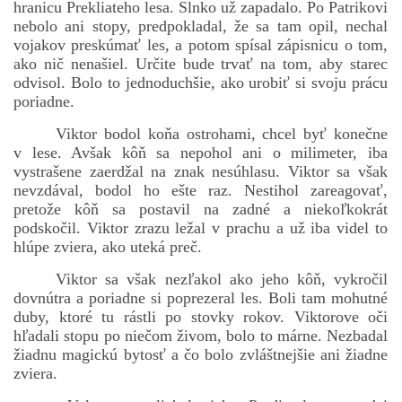
hranicu Prekliateho lesa. Slnko už zapadalo. Po Patrikovi
nebolo ani stopy, predpokladal, že sa tam opil, nechal
vojakov preskúmať les, a potom spísal zápisnicu o tom,
ako nič nenašiel. Určite bude trvať na tom, aby starec
odvisol. Bolo to jednoduchšie, ako urobiť si svoju prácu
poriadne.
Viktor bodol koňa ostrohami, chcel byť konečne
v lese. Avšak kôň sa nepohol ani o milimeter, iba
vystrašene zaerdžal na znak nesúhlasu. Viktor sa však
nevzdával, bodol ho ešte raz. Nestihol zareagovať,
pretože kôň sa postavil na zadné a niekoľkokrát
podskočil. Viktor zrazu ležal v prachu a už iba videl to
hlúpe zviera, ako uteká preč.
Viktor sa však nezľakol ako jeho kôň, vykročil
dovnútra a poriadne si poprezeral les. Boli tam mohutné
duby, ktoré tu rástli po stovky rokov. Viktorove oči
hľadali stopu po niečom živom, bolo to márne. Nezbadal
žiadnu magickú bytosť a čo bolo zvláštnejšie ani žiadne
zviera.