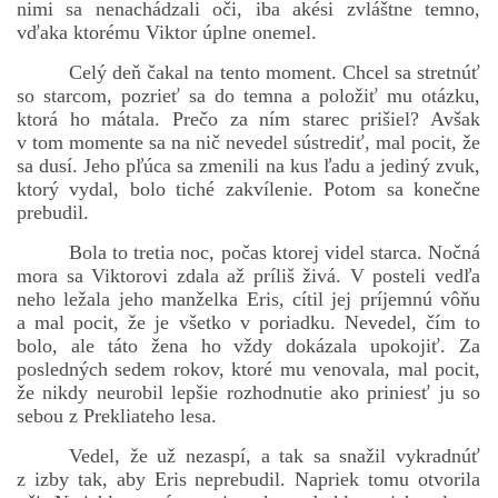
nimi sa nenachádzali oči, iba akési zvláštne temno,
vďaka ktorému Viktor úplne onemel.
Celý deň čakal na tento moment. Chcel sa stretnúť
bludicka.cirezlo@gmail.com
so starcom, pozrieť sa do temna a položiť mu otázku,
ktorá ho mátala. Prečo za ním starec prišiel? Avšak
Príbehy a poviedky na tejto stránke sú duševným
v tom momente sa na nič nevedel sústrediť, mal pocit, že
vlastníctvom autorov. Všetky práva vyhradené.
sa dusí. Jeho pľúca sa zmenili na kus ľadu a jediný zvuk,
ktorý vydal, bolo tiché zakvílenie. Potom sa konečne
prebudil.
© 2026 eStránky.sk
|
RSS
|
WebSlice
|
Aktualizované 5. 8. 2026
|
Hore ↑
Bola to tretia noc, počas ktorej videl starca. Nočná
mora sa Viktorovi zdala až príliš živá. V posteli vedľa
neho ležala jeho manželka Eris, cítil jej príjemnú vôňu
a mal pocit, že je všetko v poriadku. Nevedel, čím to
bolo, ale táto žena ho vždy dokázala upokojiť. Za
posledných sedem rokov, ktoré mu venovala, mal pocit,
že nikdy neurobil lepšie rozhodnutie ako priniesť ju so
sebou z Prekliateho lesa.
Vedel, že už nezaspí, a tak sa snažil vykradnúť
z izby tak, aby Eris neprebudil. Napriek tomu otvorila