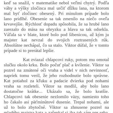
keď sa snažil, v matematike nebol veľmi chytrý. Podľa
váhy a výšky zločinca mal určiť dĺžku lana, na ktorom
mal byť zločinec obesený. Pri minulom prípade bolo
lano pridlhé. Obesenie sa tak zmenilo na niečo oveľa
krvavejšie. Rýchlosť dopadu spôsobila, že sa hrubé lano
zarezalo do mäsa na ohryzku a hlava sa tak odsekla.
Váľala sa v blate, ktoré bolo pod šibenicou, až kým ju
majster kat nevzal do svojich roztrasených rúk.
Absolútne nechápal, čo sa stalo. Viktor dúfal, že v tomto
prípade si to prerátal lepšie.
Kat zviazal chlapcovi ruky, potom mu omotal
slučku okolo krku. Bolo počuť plač a kvílenie. Viktor sa
pozrel na zmätené oči vraha a videl v nich nevinnosť,
napriek tomu veril, že jeho rozhodnutie bolo správne.
Kat potiahol za kľuku a padacie dvierka pod nohami
vraha sa rozleteli. Viktor sa modlil, aby bolo lano
dostatočne krátke... Ukázalo sa, že bolo kratšie.
Chlapcovi tak obesenie nezlomilo väzy, namiesto toho
ho čakalo asi päťminútové dusenie. Trepal nohami, ale
už to bolo zbytočné. Viktor sa zhnusene pozrel na
mladého majstra kata a zašepkal si iba tak sám pre seba.