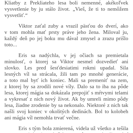
Kliatby z Prekliateho lesa boli nemenné, akékoľvek
vysvetlenie by ju stálo život. „Vieš, že ti to nemôžem
vysvetliť.“
Viktor zaťal zuby a vrazil päsťou do dverí, ako
v tom mohla mať prsty práve jeho žena. Miloval ju,
každý deň po jej boku mu dával zmysel a zrazu prišlo
toto...
Eris sa nadýchla, v jej očiach sa premietala
minulosť, o ktorej sa Viktor nesmel dozvedieť ani
slovko. Les pred šesťdesiatimi rokmi upadal. Sila
lesných víl sa strácala, žili tam po mnohé generácie,
a toto mal byť ich koniec. Mali sa premeniť na zem,
z ktorej by sa zrodili nové víly. Dalo sa to iba na pôde
lesa, ktorej mágia sa dokázala prepojiť s mŕtvymi telami
a vykresať z nich nový život. Ak by umreli mimo pôdy
lesa, žiadne zrodenie by sa nekonalo. Niektoré z nich tak
našli svoj koniec v okolitých dedinách. Bol to kolobeh
ani mágia víl nemohla trvať večne.
Eris s tým bola zmierená, videla už všetko a tešila