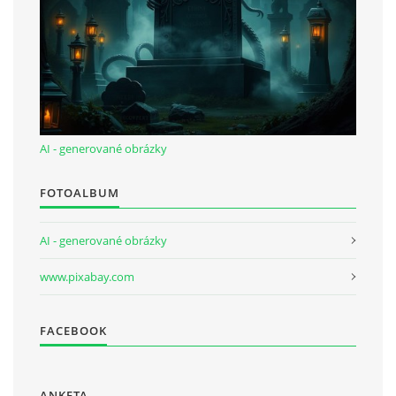
AI - generované obrázky
FOTOALBUM
AI - generované obrázky
www.pixabay.com
FACEBOOK
ANKETA