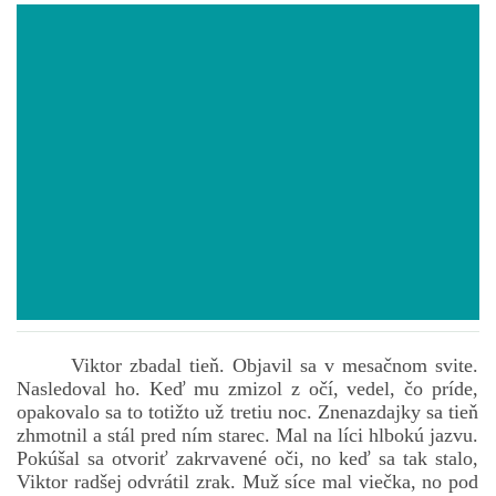
POVIEDKY
GAMEBOOK
ANKETA
BARDIGON
TARA
Viktor zbadal tieň. Objavil sa v mesačnom svite.
VÍLA NA BRONZOVEJ ULICI
Nasledoval ho. Keď mu zmizol z očí, vedel, čo príde,
opakovalo sa to totižto už tretiu noc. Znenazdajky sa tieň
zhmotnil a stál pred ním starec. Mal na líci hlbokú jazvu.
VLČÍ MOR
Pokúšal sa otvoriť zakrvavené oči, no keď sa tak stalo,
Viktor radšej odvrátil zrak. Muž síce mal viečka, no pod