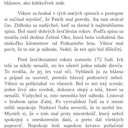
bláznov, ako kdekoľvek inde.
Viktor sa hrabal v tých starých spisoch a postupne
si začínal myslieť, že Patrik mal pravdu, iba tam strácal
čas. Zhlboka sa nadýchol, keď sa dostal k najhrubšiemu
spisu. Bol starý dobrých šesťdesiat rokov. Podľa spisu sa
stratila celá dedina Zelené Oko, ktorá bola vzdialená iba
niekoľko kilometrov od Potkanieho lesa. Viktor mal
pocit, že to nie je náhoda. Vedel, že ten spis bol dôležitý.
Pred šesťdesiatimi rokmi zomrelo 172 ľudí. Ich
telá sa nikdy nenašli, no les ušetril jedno mladé dievča.
To tvrdila, že jej les vzal oči. Vyhlásili ju za blázna
a prípad sa uzavrel, pretože hlavný podozrivý nebol.
Viktor sa poškriabal vo vlasoch. Bol to ten istý scenár,
jeden živý ako svedok, dokonca slepý a telá, ktoré sa
nenašli. Vzdychol si, toto nemohla byť náhoda. Listoval
v hrubom spise ďalej. Po vyvraždení ľudí sa v meste
strhli nepokoje. Niektorí ľudia neverili, že to urobil les.
Mysleli si, že v tom mal prsty miestokráľ, ktorý nebol
spokojný s oneskorením daní, a preto dal všetkých
popraviť. Nepokoje boli napokon krvavo potlačené