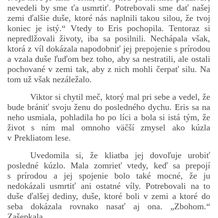
nevedeli by sme ťa usmrtiť. Potrebovali sme dať našej
zemi ďalšie duše, ktoré nás naplnili takou silou, že tvoj
koniec je istý.“ Vtedy to Eris pochopila. Tentoraz si
nepredlžovali životy, iba sa posilnili. Nechápala však,
ktorá z víl dokázala napodobniť jej prepojenie s prírodou
a vzala duše ľuďom bez toho, aby sa nestratili, ale ostali
pochované v zemi tak, aby z nich mohli čerpať silu. Na
tom už však nezáležalo.
Viktor si chytil meč, ktorý mal pri sebe a vedel, že
bude brániť svoju ženu do posledného dychu. Eris sa na
neho usmiala, pohladila ho po líci a bola si istá tým, že
život s ním mal omnoho väčší zmysel ako kúzla
v Prekliatom lese.
Uvedomila si, že kliatba jej dovoľuje urobiť
posledné kúzlo. Mala zomrieť vtedy, keď sa prepojí
s prírodou a jej spojenie bolo také mocné, že ju
nedokázali usmrtiť ani ostatné víly. Potrebovali na to
duše ďalšej dediny, duše, ktoré boli v zemi a ktoré do
seba dokázala rovnako nasať aj ona. „Zbohom.“
Zašepkala.