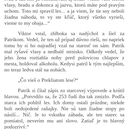
vlasy, bradu a dokonca aj jazvu, ktorú máte pod pravým
uchom. Toto mi spravil les... a ja viem, že tie sny neboli
žiadna náhoda, to vy ste kľúč, ktorý všetko vyrieši,
vieme to my obaja...“
Viktor vstal, zhlboka sa nadýchol a šiel za
Patrikom. Vedel, že ten už prípad dávno rieši, no napriek
tomu by si ho najradšej vzal na starosť on sám. Patrik
mal ryšavé vlasy a nedbalé strnisko. Odkedy vedel, že
jeho žena roztiahla nohy pred polovicou chlapov z
mesta, holdoval alkoholu. Kedysi patril k tým najlepším,
no teraz ledva stál na nohách.
„Čo vieš o Prekliatom lese?“
Patrik si čítal zápis zo starcovej výpovede a krútil
hlavou. „Potvrdilo sa, že 253 ľudí iba tak zmizlo. Podľa
starca ich pohltil les. Ich domy ostali prázdne, niekde
boli nedojedené raňajky. Nie sú tam žiadne stopy po
násilí... Nič. Je to vskutku záhada, ale ten starec sa
pomiatol, neverím mu ani slovo. Zatiaľ je to hlavný
podozrivý.“