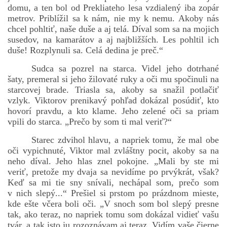
domu, a ten bol od Prekliateho lesa vzdialený iba zopár
metrov. Priblížil sa k nám, nie my k nemu. Akoby nás
chcel pohltiť, naše duše a aj telá. Díval som sa na mojich
susedov, na kamarátov a aj najbližších. Les pohltil ich
duše! Rozplynuli sa. Celá dedina je preč.“
Sudca sa pozrel na starca. Videl jeho dotrhané
šaty, premeral si jeho žilovaté ruky a oči mu spočinuli na
starcovej brade. Triasla sa, akoby sa snažil potlačiť
vzlyk. Viktorov prenikavý pohľad dokázal posúdiť, kto
hovorí pravdu, a kto klame. Jeho zelené oči sa priam
vpili do starca. „Prečo by som ti mal veriť?“
Starec zdvihol hlavu, a napriek tomu, že mal obe
oči vypichnuté, Viktor mal zvláštny pocit, akoby sa na
neho díval. Jeho hlas znel pokojne. „Mali by ste mi
veriť, pretože my dvaja sa nevidíme po prvýkrát, však?
Keď sa mi tie sny snívali, nechápal som, prečo som
v nich slepý...“ Prešiel si prstom po prázdnom mieste,
kde ešte včera boli oči. „V snoch som bol slepý presne
tak, ako teraz, no napriek tomu som dokázal vidieť vašu
tvár, a tak isto ju rozoznávam aj teraz. Vidím vaše čierne