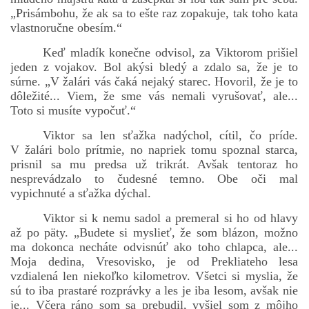
„Prisámbohu, že ak sa to ešte raz zopakuje, tak toho kata
vlastnoručne obesím.“
Keď mladík konečne odvisol, za Viktorom prišiel
jeden z vojakov. Bol akýsi bledý a zdalo sa, že je to
súrne. „V žalári vás čaká nejaký starec. Hovoril, že je to
dôležité... Viem, že sme vás nemali vyrušovať, ale...
Toto si musíte vypočuť.“
Viktor sa len sťažka nadýchol, cítil, čo príde.
V žalári bolo prítmie, no napriek tomu spoznal starca,
prisnil sa mu predsa už trikrát. Avšak tentoraz ho
nesprevádzalo to čudesné temno. Obe oči mal
vypichnuté a sťažka dýchal.
Viktor si k nemu sadol a premeral si ho od hlavy
až po päty. „Budete si myslieť, že som blázon, možno
ma dokonca necháte odvisnúť ako toho chlapca, ale...
Moja dedina, Vresovisko, je od Prekliateho lesa
vzdialená len niekoľko kilometrov. Všetci si myslia, že
sú to iba prastaré rozprávky a les je iba lesom, avšak nie
je... Včera ráno som sa prebudil, vyšiel som z môjho