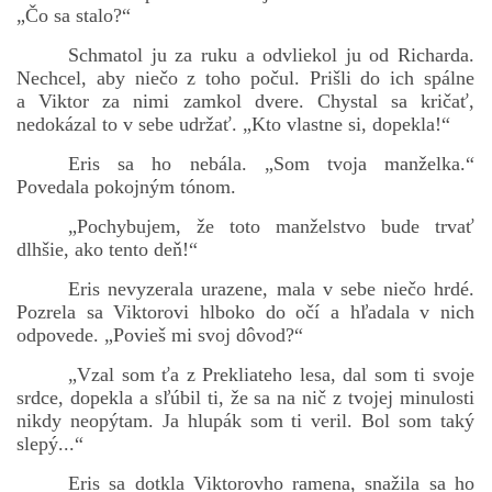
„Čo sa stalo?“
Schmatol ju za ruku a odvliekol ju od Richarda.
Nechcel, aby niečo z toho počul. Prišli do ich spálne
a Viktor za nimi zamkol dvere. Chystal sa kričať,
nedokázal to v sebe udržať. „Kto vlastne si, dopekla!“
Eris sa ho nebála. „Som tvoja manželka.“
Povedala pokojným tónom.
„Pochybujem, že toto manželstvo bude trvať
dlhšie, ako tento deň!“
Eris nevyzerala urazene, mala v sebe niečo hrdé.
Pozrela sa Viktorovi hlboko do očí a hľadala v nich
odpovede. „Povieš mi svoj dôvod?“
„Vzal som ťa z Prekliateho lesa, dal som ti svoje
srdce, dopekla a sľúbil ti, že sa na nič z tvojej minulosti
nikdy neopýtam. Ja hlupák som ti veril. Bol som taký
slepý...“
Eris sa dotkla Viktorovho ramena, snažila sa ho