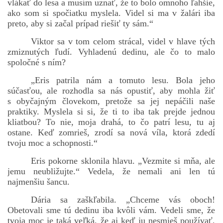
vlákať do lesa a musím uznať, že to bolo omnoho ľahšie,
ako som si spočiatku myslela. Videl si ma v žalári iba
preto, aby si začal prípad riešiť ty sám.“
Viktor sa v tom celom strácal, videl v hlave tých
zmiznutých ľudí. Vyhladenú dedinu, ale čo to malo
spoločné s ním?
„Eris patrila nám a tomuto lesu. Bola jeho
súčasťou, ale rozhodla sa nás opustiť, aby mohla žiť
s obyčajným človekom, pretože sa jej nepáčili naše
praktiky. Myslela si si, že ti to iba tak prejde jednou
kliatbou? To nie, moja drahá, to čo patrí lesu, tu aj
ostane. Keď zomrieš, zrodí sa nová víla, ktorá zdedí
tvoju moc a schopnosti.“
Eris pokorne sklonila hlavu. „Vezmite si mňa, ale
jemu neubližujte.“ Vedela, že nemali ani len tú
najmenšiu šancu.
Dária sa zaškľabila. „Chceme vás oboch!
Obetovali sme tú dedinu iba kvôli vám. Vedeli sme, že
tvoja moc je taká veľká, že aj keď ju nesmieš používať,