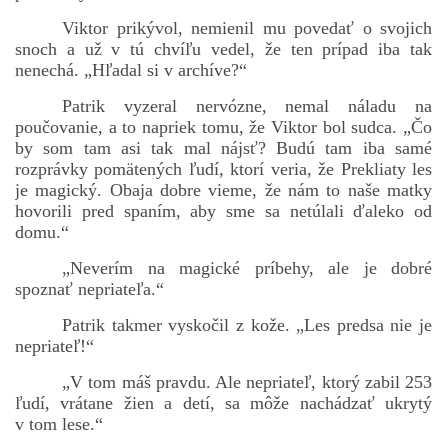
Viktor prikývol, nemienil mu povedať o svojich
snoch a už v tú chvíľu vedel, že ten prípad iba tak
nenechá. „Hľadal si v archíve?“
Patrik vyzeral nervózne, nemal náladu na
poučovanie, a to napriek tomu, že Viktor bol sudca. „Čo
by som tam asi tak mal nájsť? Budú tam iba samé
rozprávky pomätených ľudí, ktorí veria, že Prekliaty les
je magický. Obaja dobre vieme, že nám to naše matky
hovorili pred spaním, aby sme sa netúlali ďaleko od
domu.“
„Neverím na magické príbehy, ale je dobré
spoznať nepriateľa.“
Patrik takmer vyskočil z kože. „Les predsa nie je
nepriateľ!“
„V tom máš pravdu. Ale nepriateľ, ktorý zabil 253
ľudí, vrátane žien a detí, sa môže nachádzať ukrytý
v tom lese.“