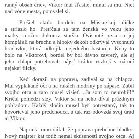
ranný obsah čriev, Viktor mal šťastie, minul sa mu. Niet
nad vône mesta, pomyslel si.
Prešiel okolo bordelu na Mäsiarskej uličke
a striaslo ho. Pretŕčala sa tam ženská vo veku jeho
matky, možno dokonca staršia. Ovisnuté prsia sa jej
hompáľali na bruchu a hlboký dekolt odkrýval vyschnutú
bradavku, ktorá odkojila nejedného bastarda. Keby to
bolo na Viktorovi, bordel by bol dávno zavretý, ale aj
jeho chlapi potrebovali nájsť krátku rozkoš v náručí
nejakej filcky.
Keď dorazil na popravu, zadíval sa na chlapca.
Mal vyplakané oči a na rukách modriny po zápase. Zabil
svojho otca a zato musel visieť. „Ja som to neurobil!“
Kričal pomedzi slzy. Viktor sa na neho díval prázdnym
pohľadom. Každý zločin musel byť potrestaný, tak to
hovorieval jeho predchodca, a tak raz odovzdá svoj úrad
aj Viktor.
Napriek tomu dúfal, že poprava prebehne hladko.
Nový majster kat totiž nemal skúsenosti svojho otca. Aj