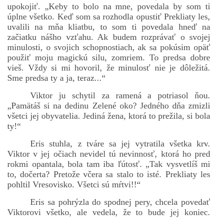
upokojiť. „Keby to bolo na mne, povedala by som ti
úplne všetko. Keď som sa rozhodla opustiť Prekliaty les,
uvalili na mňa kliatbu, to som ti povedala hneď na
začiatku nášho vzťahu. Ak budem rozprávať o svojej
minulosti, o svojich schopnostiach, ak sa pokúsim opäť
použiť moju magickú silu, zomriem. To predsa dobre
vieš. Vždy si mi hovoril, že minulosť nie je dôležitá.
Sme predsa ty a ja, teraz...“
Viktor ju schytil za ramená a potriasol ňou.
„Pamätáš si na dedinu Zelené oko? Jedného dňa zmizli
všetci jej obyvatelia. Jediná žena, ktorá to prežila, si bola
ty!“
Eris stuhla, z tváre sa jej vytratila všetka krv.
Viktor v jej očiach nevidel tú nevinnosť, ktorá ho pred
rokmi opantala, bola tam iba ľútosť. „Tak vysvetlíš mi
to, dočerta? Pretože včera sa stalo to isté. Prekliaty les
pohltil Vresovisko. Všetci sú mŕtvi!!“
Eris sa pohrýzla do spodnej pery, chcela povedať
Viktorovi všetko, ale vedela, že to bude jej koniec.