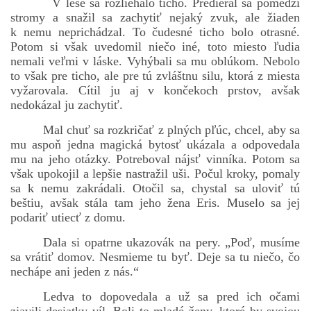
V lese sa rozliehalo ticho. Predieral sa pomedzi
stromy a snažil sa zachytiť nejaký zvuk, ale žiaden
k nemu neprichádzal. To čudesné ticho bolo otrasné.
Potom si však uvedomil niečo iné, toto miesto ľudia
nemali veľmi v láske. Vyhýbali sa mu oblúkom. Nebolo
to však pre ticho, ale pre tú zvláštnu silu, ktorá z miesta
vyžarovala. Cítil ju aj v končekoch prstov, avšak
nedokázal ju zachytiť.
Mal chuť sa rozkričať z plných pľúc, chcel, aby sa
mu aspoň jedna magická bytosť ukázala a odpovedala
mu na jeho otázky. Potreboval nájsť vinníka. Potom sa
však upokojil a lepšie nastražil uši. Počul kroky, pomaly
sa k nemu zakrádali. Otočil sa, chystal sa uloviť tú
beštiu, avšak stála tam jeho žena Eris. Muselo sa jej
podariť utiecť z domu.
Dala si opatrne ukazovák na pery. „Poď, musíme
sa vrátiť domov. Nesmieme tu byť. Deje sa tu niečo, čo
nechápe ani jeden z nás.“
Ledva to dopovedala a už sa pred ich očami