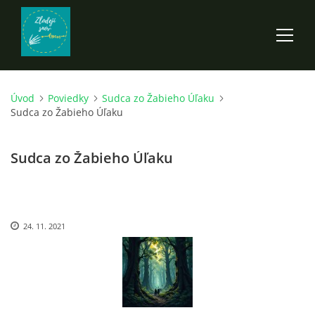
Úvod
Poviedky
Sudca zo Žabieho Úľaku
ÚVOD
Sudca zo Žabieho Úľaku
ROZPRÁVKY
Sudca zo Žabieho Úľaku
SCI-FI A FANTASY
24. 11. 2021
ANDARION
EGYRON: SIEDMY DEŇ - 3. DIEL