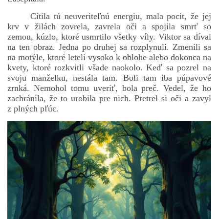
Cítila tú neuveriteľnú energiu, mala pocit, že jej
krv v žilách zovrela, zavrela oči a spojila smrť so
zemou, kúzlo, ktoré usmrtilo všetky víly. Viktor sa díval
na ten obraz. Jedna po druhej sa rozplynuli. Zmenili sa
na motýle, ktoré leteli vysoko k oblohe alebo dokonca na
kvety, ktoré rozkvitli všade naokolo. Keď sa pozrel na
svoju manželku, nestála tam. Boli tam iba púpavové
zrnká. Nemohol tomu uveriť, bola preč. Vedel, že ho
zachránila, že to urobila pre nich. Pretrel si oči a zavyl
z plných pľúc.