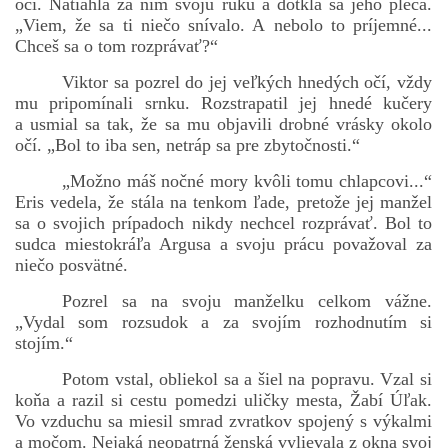
oči. Natiahla za ním svoju ruku a dotkla sa jeho pleca.
„Viem, že sa ti niečo snívalo. A nebolo to príjemné...
Chceš sa o tom rozprávať?“
Viktor sa pozrel do jej veľkých hnedých očí, vždy
mu pripomínali srnku. Rozstrapatil jej hnedé kučery
a usmial sa tak, že sa mu objavili drobné vrásky okolo
očí. „Bol to iba sen, netráp sa pre zbytočnosti.“
„Možno máš nočné mory kvôli tomu chlapcovi...“
Eris vedela, že stála na tenkom ľade, pretože jej manžel
sa o svojich prípadoch nikdy nechcel rozprávať. Bol to
sudca miestokráľa Argusa a svoju prácu považoval za
niečo posvätné.
Pozrel sa na svoju manželku celkom vážne.
„Vydal som rozsudok a za svojím rozhodnutím si
stojím.“
Potom vstal, obliekol sa a šiel na popravu. Vzal si
koňa a razil si cestu pomedzi uličky mesta, Žabí Úľak.
Vo vzduchu sa miesil smrad zvratkov spojený s výkalmi
a močom. Nejaká neopatrná ženská vylievala z okna svoj