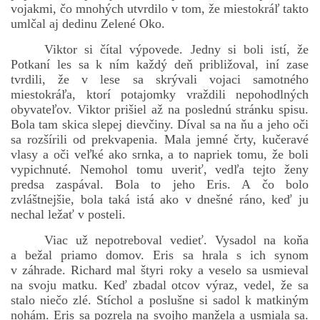
vojakmi, čo mnohých utvrdilo v tom, že miestokráľ takto
umlčal aj dedinu Zelené Oko.
Viktor si čítal výpovede. Jedny si boli istí, že
Potkaní les sa k ním každý deň približoval, iní zase
tvrdili, že v lese sa skrývali vojaci samotného
miestokráľa, ktorí potajomky vraždili nepohodlných
obyvateľov. Viktor prišiel až na poslednú stránku spisu.
Bola tam skica slepej dievčiny. Díval sa na ňu a jeho oči
sa rozšírili od prekvapenia. Mala jemné črty, kučeravé
vlasy a oči veľké ako srnka, a to napriek tomu, že boli
vypichnuté. Nemohol tomu uveriť, vedľa tejto ženy
predsa zaspával. Bola to jeho Eris. A čo bolo
zvláštnejšie, bola taká istá ako v dnešné ráno, keď ju
nechal ležať v posteli.
Viac už nepotreboval vedieť. Vysadol na koňa
a bežal priamo domov. Eris sa hrala s ich synom
v záhrade. Richard mal štyri roky a veselo sa usmieval
na svoju matku. Keď zbadal otcov výraz, vedel, že sa
stalo niečo zlé. Stíchol a poslušne si sadol k matkiným
nohám. Eris sa pozrela na svojho manžela a usmiala sa.