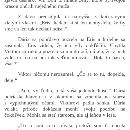
zjavili desiatky víl. Boli to mladé ženy, ktoré by svojou
krásou ohúrili nejedného muža.
Z davu predstúpila tá najvyššia s kučeravými
zlatými vlasmi. „Eris, hádam si si len nemyslela, že by
sme ťa len tak nechali odísť.“
Dária sa pohŕdavo pozrela na Eris a hrdelne sa
zasmiala. Eris videla, že ich víly obkľúčili. Chytila
Viktora za ruku a pozrela sa mu do očí, dúfala, že v nich
videl to, čo na nej tak veľmi miloval. „Bola to pasca,
však?“
Viktor ničomu nerozumel. „Čo sa to tu, dopekla,
deje!“
„Ach, vy ľudia, a tá vaša jednoduchosť.“ Dária
potriasla hlavou a v okamihu sa zmenila na starca
s vypichnutými očami. Viktorovi padla sánka. Dária
vďaka prírode dokázala meniť svoju podobu na
čokoľvek. Mohla sa stať starcom, ale aj laňou v lese.
„To ja som sa ti snívala, pretože som ťa chcela