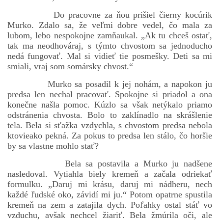
Do pracovne za ňou prišiel čierny kocúrik
Murko. Zdalo sa, že veľmi dobre vedel, čo mala za
lubom, lebo nespokojne zamňaukal. „Ak tu chceš ostať,
tak ma neodhováraj, s týmto chvostom sa jednoducho
nedá fungovať. Mal si vidieť tie posmešky. Deti sa mi
smiali, vraj som somársky chvost.“
Murko sa posadil k jej nohám, a napokon ju
predsa len nechal pracovať. Spokojne si priadol a ona
konečne našla pomoc. Kúzlo sa však netýkalo priamo
odstránenia chvosta. Bolo to zaklínadlo na skrášlenie
tela. Bela si sťažka vzdychla, s chvostom predsa nebola
ktovieako pekná. Za pokus to predsa len stálo, čo horšie
by sa vlastne mohlo stať?
Bela sa postavila a Murko ju nadšene
nasledoval. Vytiahla biely kremeň a začala odriekať
formulku. „Daruj mi krásu, daruj mi nádheru, nech
každé ľudské oko, závidí mi ju.“ Potom opatrne spustila
kremeň na zem a zatajila dych. Poľahky ostal stáť vo
vzduchu, avšak nechcel žiariť. Bela žmúrila oči, ale