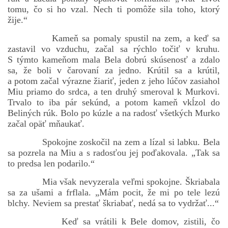
tomu, čo si ho vzal. Nech ti pomôže sila toho, ktorý
žije.“
Kameň sa pomaly spustil na zem, a keď sa
zastavil vo vzduchu, začal sa rýchlo točiť v kruhu.
S týmto kameňom mala Bela dobrú skúsenosť a zdalo
sa, že boli v čarovaní za jedno. Krútil sa a krútil,
a potom začal výrazne žiariť, jeden z jeho lúčov zasiahol
Miu priamo do srdca, a ten druhý smeroval k Murkovi.
Trvalo to iba pár sekúnd, a potom kameň vkĺzol do
Beliných rúk. Bolo po kúzle a na radosť všetkých Murko
začal opäť mňaukať.
Spokojne zoskočil na zem a lízal si labku. Bela
sa pozrela na Miu a s radosťou jej poďakovala. „Tak sa
to predsa len podarilo.“
Mia však nevyzerala veľmi spokojne. Škriabala
sa za ušami a frflala. „Mám pocit, že mi po tele lezú
blchy. Neviem sa prestať škriabať, nedá sa to vydržať...“
Keď sa vrátili k Bele domov, zistili, čo