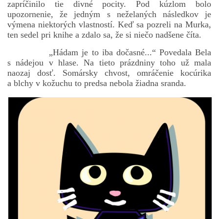
zapríčinilo tie divné pocity. Pod kúzlom bolo
upozornenie, že jedným s neželaných následkov je
výmena niektorých vlastností. Keď sa pozreli na Murka,
ten sedel pri knihe a zdalo sa, že si niečo nadšene číta.
„Hádam je to iba dočasné...“ Povedala Bela
s nádejou v hlase. Na tieto prázdniny toho už mala
naozaj dosť. Somársky chvost, omráčenie kocúrika
a blchy v kožuchu to predsa nebola žiadna sranda.