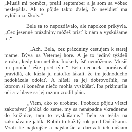
„Musíš mi pomôcť, prešil september a ja som sa vôbec
nezlepšila. Ak to pôjde takto ďalej, čo nevidieť ma
vylúčia zo školy.“
Bele sa to nepozdávalo, ale napokon prikývla.
„Cez jesenné prázdniny môžeš prísť k nám a vyskúšame
to.“
„Ach, Bela, cez prázdniny cestujem k starej
mame. Býva na Veternej hore. A je to jediný týždeň
v roku, kedy tam nefúka. Inokedy ísť nemôžeme. Musíš
mi pomôcť ešte pred tým.“ Bela nechcela porušovať
pravidlá, ale kúzla ju natoľko lákali, že im jednoducho
nedokázala odolať. A hlásil sa jej dobrovoľník, na
ktorom si konečne niečo mohla vyskúšať. Iba prižmúrila
oči a v hlave sa jej razom zrodil plán.
„Viem, ako to urobíme. Poobede pôjdu všetci
zakopávať jablká do zeme, my sa nenápadne vkradneme
do knižnice, tam to vyskúšame.“ Bela sa tešila na
zakopávanie jabĺk. Robili to každý rok pred Dušičkami.
Vzali tie najkrajšie a najsladšie a darovali ich dušiam