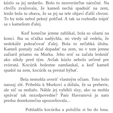
kúzlo sa jej nedarilo. Bolo to neuveriteľne náročné. Na
chvíľu zvažovala, že kameň nechá spadnúť na zem,
lenže bola tu obava, že sa jej na tele objaví ďalší chvost.
To by teda nebol pekný pohľad. A tak sa rozhodla trápiť
sa s kameňom ďalej.
Keď konečne jemne zablikal, bola so silami na
konci. Iba sa sťažka nadýchla, no vtedy už vedela, že
nedokáže pokračovať ďalej. Bola to neľahká úloha.
Kameň pomaly začal dopadať na zem, no v tom jemne
zažiaril priamo na Murka. Jeho srsť sa začala lesknúť
ako nikdy pred tým. Avšak kúzlo nebolo určené pre
zvieratá. Kocúrik bolestne zamňaukal, a keď kameň
spadol na zem, kocúrik sa prestal hýbať.
Bela nemohla uveriť vlastným očiam. Toto bolo
naozaj zlé. Pribehla k Murkovi a dúfala, že sa preberie,
ale nič sa nedialo. Náhle jej vyhŕkli slzy, ako sa mohla
správať tak nezodpovedne? Pani Havranová ju nato
predsa donekonečna upozorňovala...
Pohladila kocúrika a položila si ho do lona.