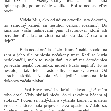
mal rozžiariť na všetky strany. Bela sa s ním snažila
úplne spojiť, potom náhle zablikal. Bol to neopísateľný
pocit.
Videla Miu, ako od údivu otvorila ústa dokorán,
no samotný kameň sa nestihol celkom rozžiariť. Do
knižnice vošla nahnevaná pani Havranová, ktorá ich
očividne hľadala a od zlosti na obe skríkla. „Čo sa to tu
deje?“
Bela nedokončila kúzlo. Kameň náhle spadol na
zem a jeho sila priniesla nečakaný trest. Keď sa kúzla
nedokončili, malo to svoju daň. Ak už raz čarodejnica
povedala nejakú formulku, musela kúzlo naplniť. To sa
nestalo, a tak Bele narástol dlhý somársky chvost. Od
strachu skríkla. Nebola však jediná, samotná Mia
dokonca začala plakať.
Pani Havranová iba krútila hlavou. „Už mám
toho dosť. Vždy skúšaš niečo, čo ti zakážem hádam aj
stokrát.“ Potom sa nadýchla a vytiahla kameň z malého
vrecúška, ktoré mala pripevnené za opaskom. Zdalo sa,
že chce chvost odčarovať, no náhle sa zamyslela.