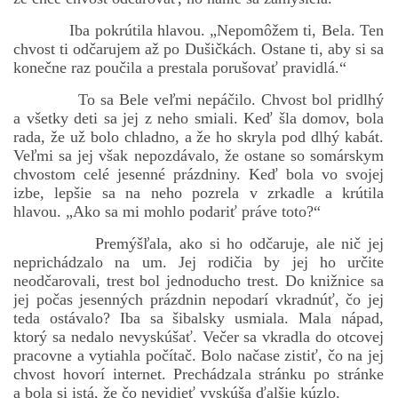
Iba pokrútila hlavou. „Nepomôžem ti, Bela. Ten
chvost ti odčarujem až po Dušičkách. Ostane ti, aby si sa
konečne raz poučila a prestala porušovať pravidlá.“
To sa Bele veľmi nepáčilo. Chvost bol pridlhý
a všetky deti sa jej z neho smiali. Keď šla domov, bola
rada, že už bolo chladno, a že ho skryla pod dlhý kabát.
Veľmi sa jej však nepozdávalo, že ostane so somárskym
chvostom celé jesenné prázdniny. Keď bola vo svojej
izbe, lepšie sa na neho pozrela v zrkadle a krútila
hlavou. „Ako sa mi mohlo podariť práve toto?“
Premýšľala, ako si ho odčaruje, ale nič jej
neprichádzalo na um. Jej rodičia by jej ho určite
neodčarovali, trest bol jednoducho trest. Do knižnice sa
jej počas jesenných prázdnin nepodarí vkradnúť, čo jej
teda ostávalo? Iba sa šibalsky usmiala. Mala nápad,
ktorý sa nedalo nevyskúšať. Večer sa vkradla do otcovej
pracovne a vytiahla počítač. Bolo načase zistiť, čo na jej
chvost hovorí internet. Prechádzala stránku po stránke
a bola si istá, že čo nevidieť vyskúša ďalšie kúzlo.