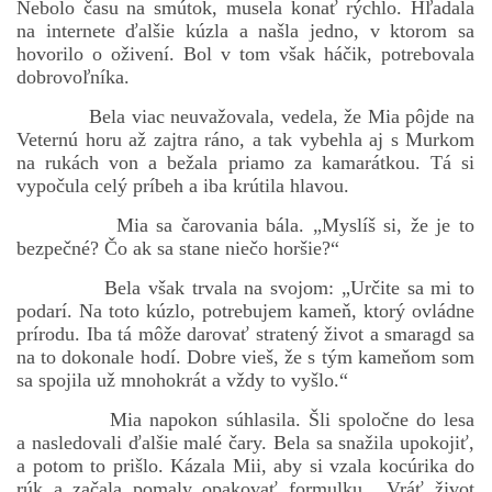
Nebolo času na smútok, musela konať rýchlo. Hľadala
na internete ďalšie kúzla a našla jedno, v ktorom sa
hovorilo o oživení. Bol v tom však háčik, potrebovala
dobrovoľníka.
Bela viac neuvažovala, vedela, že Mia pôjde na
Veternú horu až zajtra ráno, a tak vybehla aj s Murkom
na rukách von a bežala priamo za kamarátkou. Tá si
vypočula celý príbeh a iba krútila hlavou.
Mia sa čarovania bála. „Myslíš si, že je to
bezpečné? Čo ak sa stane niečo horšie?“
Bela však trvala na svojom: „Určite sa mi to
podarí. Na toto kúzlo, potrebujem kameň, ktorý ovládne
prírodu. Iba tá môže darovať stratený život a smaragd sa
na to dokonale hodí. Dobre vieš, že s tým kameňom som
sa spojila už mnohokrát a vždy to vyšlo.“
Mia napokon súhlasila. Šli spoločne do lesa
a nasledovali ďalšie malé čary. Bela sa snažila upokojiť,
a potom to prišlo. Kázala Mii, aby si vzala kocúrika do
rúk a začala pomaly opakovať formulku. „Vráť život