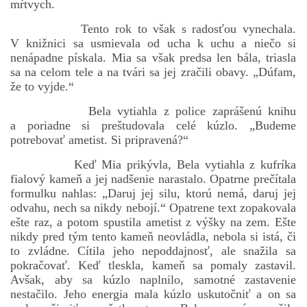
mŕtvych.
Tento rok to však s radosťou vynechala.
V knižnici sa usmievala od ucha k uchu a niečo si
nenápadne pískala. Mia sa však predsa len bála, triasla
sa na celom tele a na tvári sa jej zračili obavy. „Dúfam,
že to vyjde.“
Bela vytiahla z police zaprášenú knihu
a poriadne si preštudovala celé kúzlo. „Budeme
potrebovať ametist. Si pripravená?“
Keď Mia prikývla, Bela vytiahla z kufríka
fialový kameň a jej nadšenie narastalo. Opatrne prečítala
formulku nahlas: „Daruj jej silu, ktorú nemá, daruj jej
odvahu, nech sa nikdy nebojí.“ Opatrene text zopakovala
ešte raz, a potom spustila ametist z výšky na zem. Ešte
nikdy pred tým tento kameň neovládla, nebola si istá, či
to zvládne. Cítila jeho nepoddajnosť, ale snažila sa
pokračovať. Keď tleskla, kameň sa pomaly zastavil.
Avšak, aby sa kúzlo naplnilo, samotné zastavenie
nestačilo. Jeho energia mala kúzlo uskutočniť a on sa