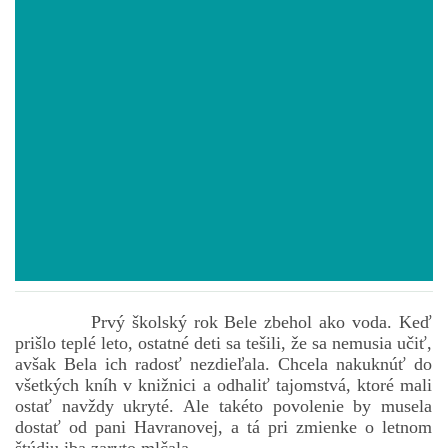
POVIEDKY
GAMEBOOK
ANKETA
BARDIGON
TARA
Prvý školský rok Bele zbehol ako voda. Keď
prišlo teplé leto, ostatné deti sa tešili, že sa nemusia učiť,
VÍLA NA BRONZOVEJ ULICI
avšak Bela ich radosť nezdieľala. Chcela nakuknúť do
všetkých kníh v knižnici a odhaliť tajomstvá, ktoré mali
ostať navždy ukryté. Ale takéto povolenie by musela
VLČÍ MOR
dostať od pani Havranovej, a tá pri zmienke o letnom