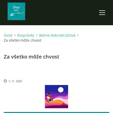
Úvod
Rozprávky
Beline dobrodružstvá
ÚVOD
Za všetko môže chvost
ROZPRÁVKY
Za všetko môže chvost
SCI-FI A FANTASY
1. 11. 2020
ANDARION
EGYRON: SIEDMY DEŇ - 3. DIEL