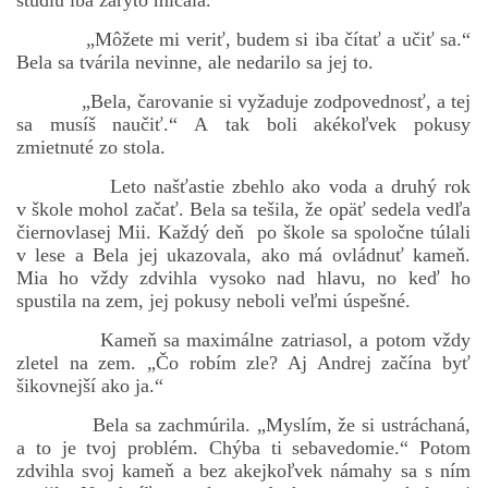
štúdiu iba zaryto mlčala.
„Môžete mi veriť, budem si iba čítať a učiť sa.“
Bela sa tvárila nevinne, ale nedarilo sa jej to.
bludicka.cirezlo@gmail.com
„Bela, čarovanie si vyžaduje zodpovednosť, a tej
sa musíš naučiť.“ A tak boli akékoľvek pokusy
Príbehy a poviedky na tejto stránke sú duševným
zmietnuté zo stola.
vlastníctvom autorov. Všetky práva vyhradené.
Leto našťastie zbehlo ako voda a druhý rok
v škole mohol začať. Bela sa tešila, že opäť sedela vedľa
© 2026 eStránky.sk
|
RSS
|
WebSlice
|
Aktualizované 5. 8. 2026
|
čiernovlasej Mii. Každý deň po škole sa spoločne túlali
Hore ↑
v lese a Bela jej ukazovala, ako má ovládnuť kameň.
Mia ho vždy zdvihla vysoko nad hlavu, no keď ho
spustila na zem, jej pokusy neboli veľmi úspešné.
Kameň sa maximálne zatriasol, a potom vždy
zletel na zem. „Čo robím zle? Aj Andrej začína byť
šikovnejší ako ja.“
Bela sa zachmúrila. „Myslím, že si ustráchaná,
a to je tvoj problém. Chýba ti sebavedomie.“ Potom
zdvihla svoj kameň a bez akejkoľvek námahy sa s ním