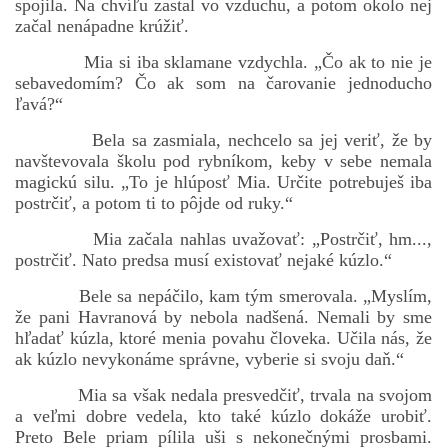
spojila. Na chvíľu zastal vo vzduchu, a potom okolo nej
začal nenápadne krúžiť.
Mia si iba sklamane vzdychla. „Čo ak to nie je
sebavedomím? Čo ak som na čarovanie jednoducho
ľavá?“
Bela sa zasmiala, nechcelo sa jej veriť, že by
navštevovala školu pod rybníkom, keby v sebe nemala
magickú silu. „To je hlúposť Mia. Určite potrebuješ iba
postrčiť, a potom ti to pôjde od ruky.“
Mia začala nahlas uvažovať: „Postrčiť, hm...,
postrčiť. Nato predsa musí existovať nejaké kúzlo.“
Bele sa nepáčilo, kam tým smerovala. „Myslím,
že pani Havranová by nebola nadšená. Nemali by sme
hľadať kúzla, ktoré menia povahu človeka. Učila nás, že
ak kúzlo nevykonáme správne, vyberie si svoju daň.“
Mia sa však nedala presvedčiť, trvala na svojom
a veľmi dobre vedela, kto také kúzlo dokáže urobiť.
Preto Bele priam pílila uši s nekonečnými prosbami.