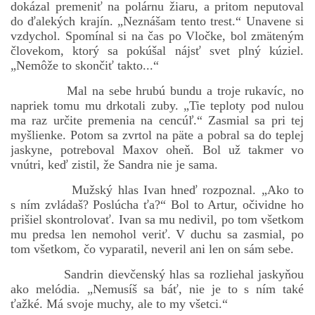
dokázal premeniť na polárnu žiaru, a pritom neputoval
do ďalekých krajín. „Neznášam tento trest.“ Unavene si
vzdychol. Spomínal si na čas po Vločke, bol zmäteným
človekom, ktorý sa pokúšal nájsť svet plný kúziel.
bludicka.cirezlo@gmail.com
„Nemôže to skončiť takto...“
Príbehy a poviedky na tejto stránke sú duševným
Mal na sebe hrubú bundu a troje rukavíc, no
vlastníctvom autorov. Všetky práva vyhradené.
napriek tomu mu drkotali zuby. „Tie teploty pod nulou
ma raz určite premenia na cencúľ.“ Zasmial sa pri tej
myšlienke. Potom sa zvrtol na päte a pobral sa do teplej
© 2026 eStránky.sk
|
RSS
|
WebSlice
|
Aktualizované 5. 8. 2026
|
jaskyne, potreboval Maxov oheň. Bol už takmer vo
Hore ↑
vnútri, keď zistil, že Sandra nie je sama.
Mužský hlas Ivan hneď rozpoznal. „Ako to
s ním zvládaš? Poslúcha ťa?“ Bol to Artur, očividne ho
prišiel skontrolovať. Ivan sa mu nedivil, po tom všetkom
mu predsa len nemohol veriť. V duchu sa zasmial, po
tom všetkom, čo vyparatil, neveril ani len on sám sebe.
Sandrin dievčenský hlas sa rozliehal jaskyňou
ako melódia. „Nemusíš sa báť, nie je to s ním také
ťažké. Má svoje muchy, ale to my všetci.“