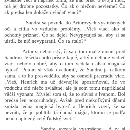
zvláštne veci a napriek tomu, že mal prísť o svoju moc,
má jej drobné pozostatky. Čo ak o niečom nevieme? Čo
ak predsa len dokáže ovládať viac?“
Sandra sa pozrela do Arturových vystrašených
očí a cítila vo vzduchu problémy. „Vieš viac, ako si
ochotný priznať. Čo sa deje? Nevypytuješ sa, aby si sa
uistil, že nič nevyparatil. Čo sa stalo?“
Artur si nebol istý, či sa o tom mal zmieniť pred
Sandrou. Všetko bolo prísne tajné, a kým nebude vedieť
viac, nebolo dobré, aby o tom vedela ďalšia magická
bytosť. Potom si však uvedomil, že Sandra je celkom
sama, a to ho presvedčilo, aby sa osmelil prezradiť viac.
„Vieš, Henrich ma už dávnejšie upozorňoval, že vo
vzduchu cíti niečo zvláštne, ale ja som tomu neprikladal
väčší význam. Myslel som si, že to súvisí s Ivanom. Bol
predsa len pozoruhodný. Avšak pred niekoľkými dňami
zmizla jedna magická bytosť a Henrich vraví, že sa
nevráti, že ju pohltila tá čudná mágia, ktorou je podľa
neho naplnený celý ľudský svet.“
Sandra vyzerala vystrašene. „A ty si