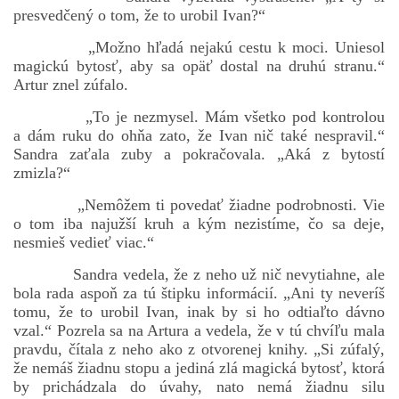
presvedčený o tom, že to urobil Ivan?“
„Možno hľadá nejakú cestu k moci. Uniesol
magickú bytosť, aby sa opäť dostal na druhú stranu.“
Artur znel zúfalo.
„To je nezmysel. Mám všetko pod kontrolou
a dám ruku do ohňa zato, že Ivan nič také nespravil.“
Sandra zaťala zuby a pokračovala. „Aká z bytostí
zmizla?“
„Nemôžem ti povedať žiadne podrobnosti. Vie
o tom iba najužší kruh a kým nezistíme, čo sa deje,
nesmieš vedieť viac.“
Sandra vedela, že z neho už nič nevytiahne, ale
bola rada aspoň za tú štipku informácií. „Ani ty neveríš
tomu, že to urobil Ivan, inak by si ho odtiaľto dávno
vzal.“ Pozrela sa na Artura a vedela, že v tú chvíľu mala
pravdu, čítala z neho ako z otvorenej knihy. „Si zúfalý,
že nemáš žiadnu stopu a jediná zlá magická bytosť, ktorá
by prichádzala do úvahy, nato nemá žiadnu silu