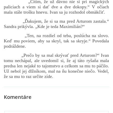
„Cítim, že už dávno nie si pri magických
paliciach a viem si dať dve a dve dokopy.“ V očiach
mala stále trošku hnevu. Ivan sa ju rozhodol obmäkčiť.
„Ďakujem, že si sa ma pred Arturom zastala.“
Sandra prikývla. „Kde je teda Maximilián?“
„Ten, na rozdiel od teba, poslúcha na slovo.
Keď mu poviem, aby sa skryl, tak sa skryje.“ Povedala
podráždene.
„Prečo by sa mal skrývať pred Arturom?“ Ivan
tomu nechápal, ale uvedomil si, že aj táto ryšaňa mala
predsa len nejaké to tajomstvo a celkom sa mu to páčilo.
Už nebol jej dlžníkom, mal na ňu konečne niečo. Vedel,
že sa mu to raz určite zíde.
Komentáre