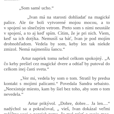
„Som samé ucho.“
„Ivan má na starosti dohliadať na magické
palice. Ale tie boli vytvorené mojou mocou, a to
v spojení so slnečným vetrom. Preto som s nimi neustále
v spojení, a to aj keď spím. Cítim, že je pri nich. Viem,
keď sa ich dotýka. Nemusíš sa báť, Ivan je pod mojím
drobnohľadom. Vedela by som, keby len tak niekde
zmizol. Nemá najmenšiu šancu.“
Artur napriek tomu nebol celkom spokojný. „A
čo keby prešiel cez magické dvere a odtiaľ by putoval do
celkom inej časti sveta.“
„Ver mi, vedela by som o tom. Stratil by predsa
kontakt s mojimi palicami.“ Povedala Sandra sebaisto.
„Neexistuje miesto, kam by šiel bez toho, aby som o tom
nevedela.“
Artur prikývol. „Dobre, dobre... Ja len....“
nadýchol sa a pokračoval, „ vieš, Ivan dokázal veľmi