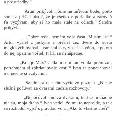
a prostriedky.“
Artur prikývol. „Sme na mŕtvom bode, preto
som sa prišiel uistiť, že je všetko v poriadku a zároveň
ťa vyzývam, aby si ho mala stále na očiach.“ Sandra
prikývla.
„Dobre teda, nemám veľa času. Musím ísť.“
Artur vyšiel z jaskyne a prešiel cez dvere do sveta
magických bytostí. Ivan stál skrytý za jaskyňou, a potom
do nej opatrne vošiel, tváril sa nenápadne.
„Kde je Max? Celkom som tam vonku premrzol,
potrebujem si zohriať svoje kosti.“ Ivan sa ponaťahoval
a unavene si vzdychol.
Sandra sa na neho vyčítavo pozrela. „Nie je
slušné počúvať za dverami cudzie rozhovory.“
„Nepočúval som za dverami, keďže tu žiadne
nie sú, moja drahá.“ Ivan vedel, že mu to neprejde, a tak
sa rozhodol vyjsť s pravdou von. „Ako to vlastne vieš?“