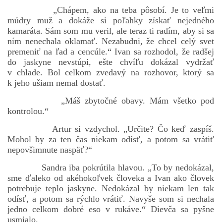
„Chápem, ako na teba pôsobí. Je to veľmi
múdry muž a dokáže si poľahky získať nejedného
kamaráta. Sám som mu veril, ale teraz ti radím, aby si sa
ním nenechala oklamať. Nezabudni, že chcel celý svet
premeniť na ľad a cencúle.“ Ivan sa rozhodol, že radšej
do jaskyne nevstúpi, ešte chvíľu dokázal vydržať
v chlade. Bol celkom zvedavý na rozhovor, ktorý sa
k jeho ušiam nemal dostať.
„Máš zbytočné obavy. Mám všetko pod
kontrolou.“
Artur si vzdychol. „Určite? Čo keď zaspíš.
Mohol by za ten čas niekam odísť, a potom sa vrátiť
nepovšimnute naspäť?“
Sandra iba pokrútila hlavou. „To by nedokázal,
sme ďaleko od akéhokoľvek človeka a Ivan ako človek
potrebuje teplo jaskyne. Nedokázal by niekam len tak
odísť, a potom sa rýchlo vrátiť. Navyše som si nechala
jedno celkom dobré eso v rukáve.“ Dievča sa pyšne
usmialo.