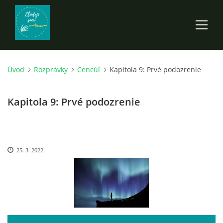
Úvod
Rozprávky
Cencúľ
Kapitola 9: Prvé podozrenie
ÚVOD
Kapitola 9: Prvé podozrenie
ROZPRÁVKY
SCI-FI A FANTASY
25. 3. 2022
ANDARION
EGYRON: SIEDMY DEŇ - 3. DIEL