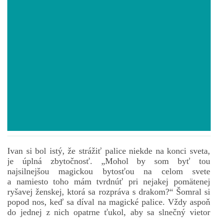
POVIEDKY
GAMEBOOK
ANKETA
BARDIGON
TARA
Ivan si bol istý, že strážiť palice niekde na konci sveta,
je úplná zbytočnosť. „Mohol by som byť tou
VÍLA NA BRONZOVEJ ULICI
najsilnejšou magickou bytosťou na celom svete
a namiesto toho mám tvrdnúť pri nejakej pomätenej
ryšavej ženskej, ktorá sa rozpráva s drakom?“ Šomral si
VLČÍ MOR
popod nos, keď sa díval na magické palice. Vždy aspoň
do jednej z nich opatrne ťukol, aby sa slnečný vietor