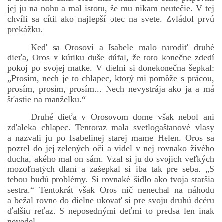
jej ju na nohu a mal istotu, že mu nikam neutečie. V tej
chvíli sa cítil ako najlepší otec na svete. Zvládol prvú
prekážku.
Keď sa Orosovi a Isabele malo narodiť druhé
dieťa, Oros v kútiku duše dúfal, že toto konečne zdedí
pokoj po svojej matke. V dielni si donekonečna šepkal:
„Prosím, nech je to chlapec, ktorý mi pomôže s prácou,
prosím, prosím, prosím... Nech nevystrája ako ja a má
šťastie na manželku.“
Druhé dieťa v Orosovom dome však nebol ani
zďaleka chlapec. Tentoraz mala svetlogaštanové vlasy
a nazvali ju po Isabelinej starej mame Helen. Oros sa
pozrel do jej zelených očí a videl v nej rovnako živého
ducha, akého mal on sám. Vzal si ju do svojich veľkých
mozoľnatých dlaní a zašepkal si iba tak pre seba. „S
tebou budú problémy. Si rovnaké šidlo ako tvoja staršia
sestra.“ Tentokrát však Oros nič nenechal na náhodu
a bežal rovno do dielne ukovať si pre svoju druhú dcéru
ďalšiu reťaz. S neposednými deťmi to predsa len inak
nevedel.