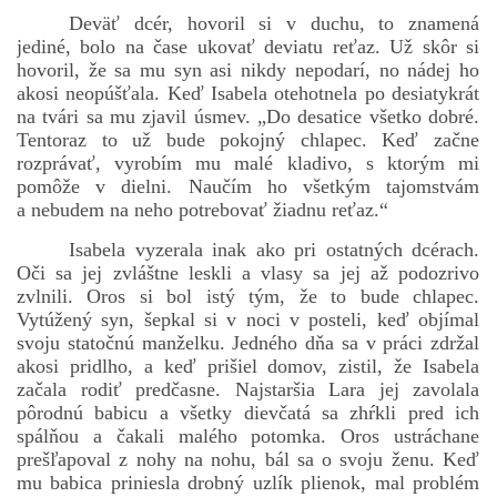
Deväť dcér, hovoril si v duchu, to znamená
jediné, bolo na čase ukovať deviatu reťaz. Už skôr si
hovoril, že sa mu syn asi nikdy nepodarí, no nádej ho
akosi neopúšťala. Keď Isabela otehotnela po desiatykrát
na tvári sa mu zjavil úsmev. „Do desatice všetko dobré.
Tentoraz to už bude pokojný chlapec. Keď začne
rozprávať, vyrobím mu malé kladivo, s ktorým mi
pomôže v dielni. Naučím ho všetkým tajomstvám
a nebudem na neho potrebovať žiadnu reťaz.“
Isabela vyzerala inak ako pri ostatných dcérach.
Oči sa jej zvláštne leskli a vlasy sa jej až podozrivo
zvlnili. Oros si bol istý tým, že to bude chlapec.
Vytúžený syn, šepkal si v noci v posteli, keď objímal
svoju statočnú manželku. Jedného dňa sa v práci zdržal
akosi pridlho, a keď prišiel domov, zistil, že Isabela
začala rodiť predčasne. Najstaršia Lara jej zavolala
pôrodnú babicu a všetky dievčatá sa zhŕkli pred ich
spálňou a čakali malého potomka. Oros ustráchane
prešľapoval z nohy na nohu, bál sa o svoju ženu. Keď
mu babica priniesla drobný uzlík plienok, mal problém