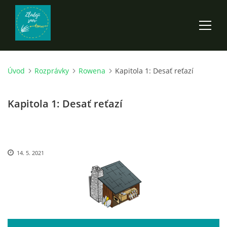
Úvod
Rozprávky
Rowena
Kapitola 1: Desať reťazí
ÚVOD
Kapitola 1: Desať reťazí
ROZPRÁVKY
SCI-FI A FANTASY
14. 5. 2021
ANDARION
EGYRON: SIEDMY DEŇ - 3. DIEL