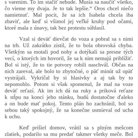
s varením. To im stačiť nebude. Musia sa naučiť všetko,
čo vieme my dvaja. Je to tak lepšie.“ Oros chcel niečo
namietnuť. Mal pocit, že sa ich Isabela chcela iba
zbaviť, ale keď si všimol jej veľké kruhy pod očami,
ktoré mala z únavy, tak bez protestu súhlasil.
Vzal si deväť dievčat do voza a pobral sa s nimi
na trh. Už zakrátko zistil, že to bola obrovská chyba.
Všetkým sa motali pod nohy a dotýkali sa presne tých
vecí, o ktorých im hovoril, že sa k nim nemajú priblížiť.
Bol si istý, že to tie potvory robili naschvál. Občas na
nich zareval, ale bolo to zbytočné, o päť minút už opäť
vystrájali. Vykričal by si hlasivky a aj tak by to
nepomohlo. Potom si však spomenul, že mal na voze
deväť reťazí. Ak im ich dá na ruky a priková reťaze
k stĺpu na konci jeho stánku, budú dostatočne ďaleko
a on bude mať pokoj. Tento plán ho zachránil, bol so
sebou taký spokojný, že sa konečne usmieval od ucha
k uchu.
Keď prišiel domov, vrátil sa s plným mešcom
zlatiek, podarilo sa mu predať takmer všetky meče. Bol