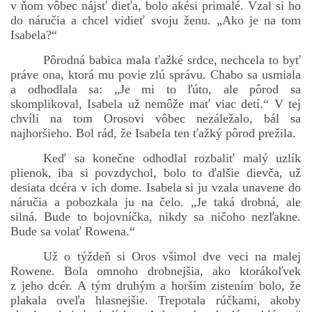
v ňom vôbec nájsť dieťa, bolo akési primalé. Vzal si ho
do náručia a chcel vidieť svoju ženu. „Ako je na tom
Isabela?“
Pôrodná babica mala ťažké srdce, nechcela to byť
práve ona, ktorá mu povie zlú správu. Chabo sa usmiala
a odhodlala sa: „Je mi to ľúto, ale pôrod sa
skomplikoval, Isabela už nemôže mať viac detí.“ V tej
chvíli na tom Orosovi vôbec nezáležalo, bál sa
najhoršieho. Bol rád, že Isabela ten ťažký pôrod prežila.
Keď sa konečne odhodlal rozbaliť malý uzlík
plienok, iba si povzdychol, bolo to ďalšie dievča, už
desiata dcéra v ich dome. Isabela si ju vzala unavene do
náručia a pobozkala ju na čelo. „Je taká drobná, ale
silná. Bude to bojovníčka, nikdy sa ničoho nezľakne.
Bude sa volať Rowena.“
Už o týždeň si Oros všimol dve veci na malej
Rowene. Bola omnoho drobnejšia, ako ktorákoľvek
z jeho dcér. A tým druhým a horším zistením bolo, že
plakala oveľa hlasnejšie. Trepotala rúčkami, akoby