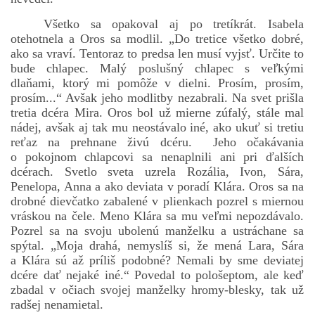
Všetko sa opakoval aj po tretíkrát. Isabela
otehotnela a Oros sa modlil. „Do tretice všetko dobré,
ako sa vraví. Tentoraz to predsa len musí vyjsť. Určite to
bude chlapec. Malý poslušný chlapec s veľkými
dlaňami, ktorý mi pomôže v dielni. Prosím, prosím,
prosím...“ Avšak jeho modlitby nezabrali. Na svet prišla
tretia dcéra Mira. Oros bol už mierne zúfalý, stále mal
nádej, avšak aj tak mu neostávalo iné, ako ukuť si tretiu
reťaz na prehnane živú dcéru. Jeho očakávania
o pokojnom chlapcovi sa nenaplnili ani pri ďalších
dcérach. Svetlo sveta uzrela Rozália, Ivon, Sára,
Penelopa, Anna a ako deviata v poradí Klára. Oros sa na
drobné dievčatko zabalené v plienkach pozrel s miernou
vráskou na čele. Meno Klára sa mu veľmi nepozdávalo.
Pozrel sa na svoju ubolenú manželku a ustráchane sa
spýtal. „Moja drahá, nemyslíš si, že mená Lara, Sára
a Klára sú až príliš podobné? Nemali by sme deviatej
dcére dať nejaké iné.“ Povedal to pološeptom, ale keď
zbadal v očiach svojej manželky hromy-blesky, tak už
radšej nenamietal.