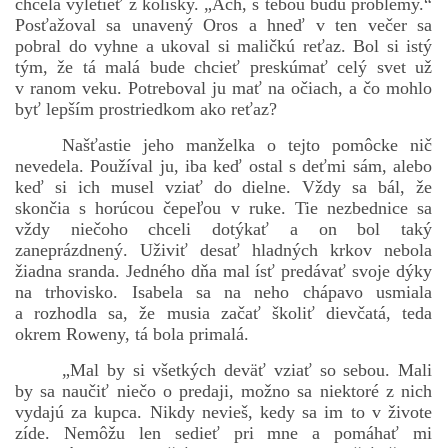
chcela vyletieť z kolísky. „Ach, s tebou budú problémy.“
Posťažoval sa unavený Oros a hneď v ten večer sa
pobral do vyhne a ukoval si maličkú reťaz. Bol si istý
tým, že tá malá bude chcieť preskúmať celý svet už
v ranom veku. Potreboval ju mať na očiach, a čo mohlo
byť lepším prostriedkom ako reťaz?
Našťastie jeho manželka o tejto pomôcke nič
nevedela. Používal ju, iba keď ostal s deťmi sám, alebo
keď si ich musel vziať do dielne. Vždy sa bál, že
skončia s horúcou čepeľou v ruke. Tie nezbednice sa
vždy niečoho chceli dotýkať a on bol taký
zaneprázdnený. Uživiť desať hladných krkov nebola
žiadna sranda. Jedného dňa mal ísť predávať svoje dýky
na trhovisko. Isabela sa na neho chápavo usmiala
a rozhodla sa, že musia začať školiť dievčatá, teda
okrem Roweny, tá bola primalá.
„Mal by si všetkých deväť vziať so sebou. Mali
by sa naučiť niečo o predaji, možno sa niektoré z nich
vydajú za kupca. Nikdy nevieš, kedy sa im to v živote
zíde. Nemôžu len sedieť pri mne a pomáhať mi