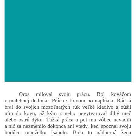
POVIEDKY
GAMEBOOK
ANKETA
BARDIGON
TARA
Oros miloval svoju prácu. Bol kováčom
v malebnej dedinke. Práca s kovom ho napĺňala. Rád si
VÍLA NA BRONZOVEJ ULICI
bral do svojich mozoľnatých rúk veľké kladivo a búšil
ním do kovu, až kým z neho nevytvaroval dlhý meč
alebo ostrú dýku. Ťažká práca a pot mu vôbec nevadili
VLČÍ MOR
a nič sa nezmenilo dokonca ani vtedy, keď spoznal svoju
budúcu manželku Isabelu. Bola to nádherná žena