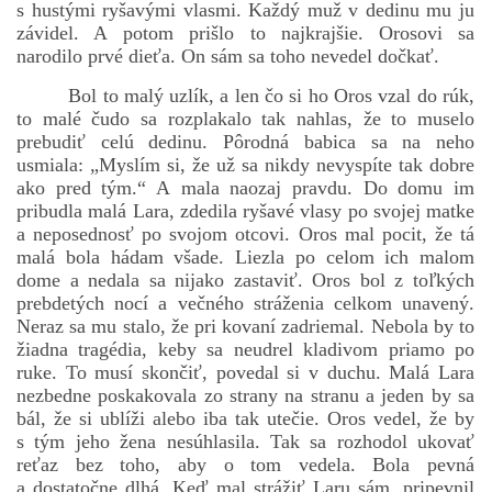
s hustými ryšavými vlasmi. Každý muž v dedinu mu ju
závidel. A potom prišlo to najkrajšie. Orosovi sa
narodilo prvé dieťa. On sám sa toho nevedel dočkať.
bludicka.cirezlo@gmail.com
Bol to malý uzlík, a len čo si ho Oros vzal do rúk,
to malé čudo sa rozplakalo tak nahlas, že to muselo
Príbehy a poviedky na tejto stránke sú duševným
prebudiť celú dedinu. Pôrodná babica sa na neho
vlastníctvom autorov. Všetky práva vyhradené.
usmiala: „Myslím si, že už sa nikdy nevyspíte tak dobre
ako pred tým.“ A mala naozaj pravdu. Do domu im
pribudla malá Lara, zdedila ryšavé vlasy po svojej matke
© 2026 eStránky.sk
|
RSS
|
WebSlice
|
Aktualizované 5. 8. 2026
|
a neposednosť po svojom otcovi. Oros mal pocit, že tá
Hore ↑
malá bola hádam všade. Liezla po celom ich malom
dome a nedala sa nijako zastaviť. Oros bol z toľkých
prebdetých nocí a večného stráženia celkom unavený.
Neraz sa mu stalo, že pri kovaní zadriemal. Nebola by to
žiadna tragédia, keby sa neudrel kladivom priamo po
ruke. To musí skončiť, povedal si v duchu. Malá Lara
nezbedne poskakovala zo strany na stranu a jeden by sa
bál, že si ublíži alebo iba tak utečie. Oros vedel, že by
s tým jeho žena nesúhlasila. Tak sa rozhodol ukovať
reťaz bez toho, aby o tom vedela. Bola pevná
a dostatočne dlhá. Keď mal strážiť Laru sám, pripevnil