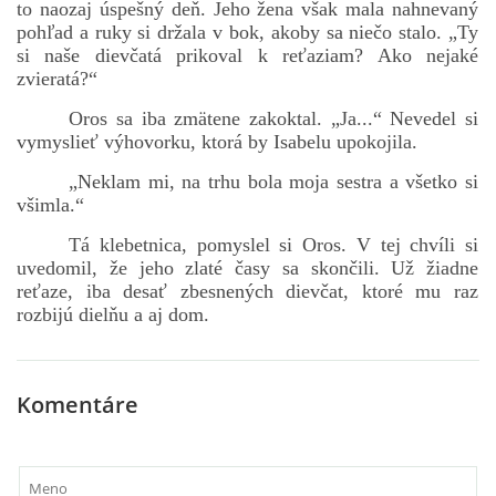
to naozaj úspešný deň. Jeho žena však mala nahnevaný
pohľad a ruky si držala v bok, akoby sa niečo stalo. „Ty
si naše dievčatá prikoval k reťaziam? Ako nejaké
zvieratá?“
Oros sa iba zmätene zakoktal. „Ja...“ Nevedel si
vymyslieť výhovorku, ktorá by Isabelu upokojila.
„Neklam mi, na trhu bola moja sestra a všetko si
všimla.“
Tá klebetnica, pomyslel si Oros. V tej chvíli si
uvedomil, že jeho zlaté časy sa skončili. Už žiadne
reťaze, iba desať zbesnených dievčat, ktoré mu raz
rozbijú dielňu a aj dom.
Komentáre