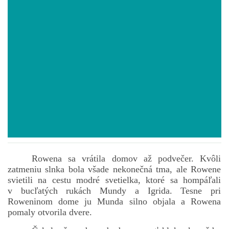
POVIEDKY
GAMEBOOK
ANKETA
BARDIGON
TARA
Rowena sa vrátila domov až podvečer. Kvôli
zatmeniu slnka bola všade nekonečná tma, ale Rowene
VÍLA NA BRONZOVEJ ULICI
svietili na cestu modré svetielka, ktoré sa hompáľali
v bucľatých rukách Mundy a Igrida. Tesne pri
Roweninom dome ju Munda silno objala a Rowena
VLČÍ MOR
pomaly otvorila dvere.