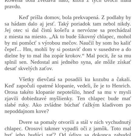
Rowena bola zvedavá nato, ktorá z tých dvoch mala
pravdu.
Keď prišla domov, bola prekvapená. Z podlahy by
sa hádam dalo aj jesť. Taký poriadok tam nebol nikdy.
Jej otec si dal čistú košeľu a nervózne sa prechádzal
z miesta na miesto. „Ak to bude šikovný chlapec, mohol
by mi pomôcť s výrobou mečov. Naučil by som ho kaliť
čepeľ... Hm, mohli by si postaviť dom v susedstve a do
dielne by to mal iba zopár krokov.“ Mal pocit, že sa mu
splnil sen. Nedostal ani jedného syna, ale môže získať
desať skvelých zaťov.
Všetky dievčatá sa posadili ku kozubu a čakali.
Keď započuli opatrné klopanie, vedeli, že je to Henrich.
Orosa takéto klopanie nepotešilo, hneď sa mu v mysli
zjavili dobiedzavé myšlienky. Ten chlapec bude mať
slabé ruky. Ako zvládne búchať ťažkým kladivom po
nepoddajnom kove?
Dvere sa pomaly otvorili a stál v nich vychudnutý
chlapec. Orosovi takmer vypadli oči z jamôk. Toto mal
byť jeho budúci zať? Od údivu sa dokonca zabudol