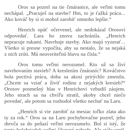
Oros sa pozrel na tie čmáranice, ale veľmi tomu
nechápal. „Pracuješ na stavbe? Hm, to je ťažká práca...
Ako kováč by si si mohol zarobiť omnoho lepšie.“
Henrich opäť očervenel, ale nedokázal Orosovi
odpovedať. Lara ho znovu zachránila. „Henrich
nepracuje rukami. Navrhuje stavby. Ako majú vyzerať...
Všetko si presne vypočíta, aby sa nestalo, že sa nejaká
z nich zrúti. Má neuveriteľnú hlavu na čísla.“
Oros tomu veľmi nerozumel. Kto už sa živí
navrhovaním stavieb? A kreslením čmáraníc? Kováčstvo
bola poctivá práca, doba sa akosi prirýchlo zmenila.
„Chcete sa vziať a živiť rodinu z nejakých kresieb?“
Orosov posmešný hlas v Henrichovi vzbudil záujem.
Jeho strach sa na chvíľu stratil, akoby chcel niečo
povedať, ale potom sa rozhodol všetko nechať na Laru.
„Henrich si vie zarobiť za mesiac toľko zlata ako
ty za rok.“ Oros sa na Laru pochybovačne pozrel, jeho
dievča sa do peňazí veľmi nerozumelo. Bol si istý, že
tento holobriadok veľmi šikovný nebude. Ale stále veril,