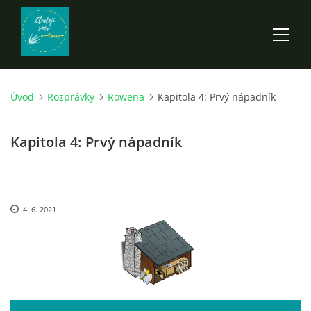
Úvod
Rozprávky
Rowena
Kapitola 4: Prvý nápadník
ÚVOD
Kapitola 4: Prvý nápadník
ROZPRÁVKY
SCI-FI A FANTASY
4. 6. 2021
ANDARION
EGYRON: SIEDMY DEŇ - 3. DIEL