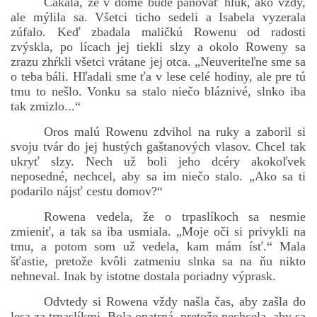
Čakala, že v dome bude panovať hluk, ako vždy,
ale mýlila sa. Všetci ticho sedeli a Isabela vyzerala
zúfalo. Keď zbadala maličkú Rowenu od radosti
zvýskla, po lícach jej tiekli slzy a okolo Roweny sa
bludicka.cirezlo@gmail.com
zrazu zhŕkli všetci vrátane jej otca. „Neuveriteľne sme sa
o teba báli. Hľadali sme ťa v lese celé hodiny, ale pre tú
Príbehy a poviedky na tejto stránke sú duševným
tmu to nešlo. Vonku sa stalo niečo bláznivé, slnko iba
vlastníctvom autorov. Všetky práva vyhradené.
tak zmizlo...“
Oros malú Rowenu zdvihol na ruky a zaboril si
© 2026 eStránky.sk
|
RSS
|
WebSlice
|
Aktualizované 5. 8. 2026
|
svoju tvár do jej hustých gaštanových vlasov. Chcel tak
Hore ↑
ukryť slzy. Nech už boli jeho dcéry akokoľvek
neposedné, nechcel, aby sa im niečo stalo. „Ako sa ti
podarilo nájsť cestu domov?“
Rowena vedela, že o trpaslíkoch sa nesmie
zmieniť, a tak sa iba usmiala. „Moje oči si privykli na
tmu, a potom som už vedela, kam mám ísť.“ Mala
šťastie, pretože kvôli zatmeniu slnka sa na ňu nikto
nehneval. Inak by istotne dostala poriadny výprask.
Odvtedy si Rowena vždy našla čas, aby zašla do
lesa za trpaslíkmi. Bola opatrná, pretože nechcela, aby sa