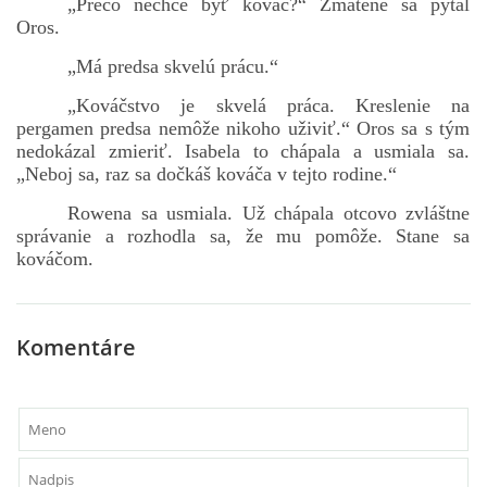
„Prečo nechce byť kováč?“ Zmätene sa pýtal
Oros.
„Má predsa skvelú prácu.“
„Kováčstvo je skvelá práca. Kreslenie na
pergamen predsa nemôže nikoho uživiť.“ Oros sa s tým
nedokázal zmieriť. Isabela to chápala a usmiala sa.
„Neboj sa, raz sa dočkáš kováča v tejto rodine.“
Rowena sa usmiala. Už chápala otcovo zvláštne
správanie a rozhodla sa, že mu pomôže. Stane sa
kováčom.
Komentáre