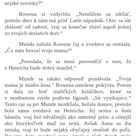
nejaké novinky?“
Rowena si vzdychla. „Nemôžem sa zdržať,
pretože dnes k nám má prísť Larin nápadník. Otec sa ide
zblázniť od radosti, vraj sa konečne zbaví aspoň jednej
zo svojich desiatich dcér.“
Munda naliala Rowene čaj a zvedavo sa usmiala.
„Čo nato hovorí tvoja mama?“
„Povedala, že sa musí presvedčiť o tom, že
z Henricha bude dobrý manžel.“
Munde sa takáto odpoveď pozdávala. „Tvoja
mama je múdra žena.“ Rowena natešene prikývla. Potom
si dala za hrsť maličkých koláčikov, ktoré sa
v modrastom svetle podivne ligotali. „Sú vynikajúce.“
Tento raz sa pri Munde nezdržala, bežala domov, pretože
bola sama zvedavá na Henricha. Jej sestra o ňom
básnila, vraj bol odvážnejší ako samotný princ a silnejší
ako ktorýkoľvek muž na zemi. Avšak Anna sa iba
smiala, vraj to bude nejaký obyčajný strašiak do poľa.