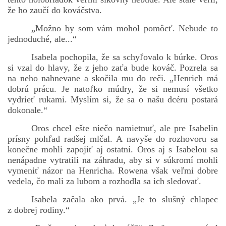
že ho zaučí do kováčstva.
„Možno by som vám mohol pomôcť. Nebude to
jednoduché, ale...“
Isabela pochopila, že sa schyľovalo k búrke. Oros
si vzal do hlavy, že z jeho zaťa bude kováč. Pozrela sa
na neho nahnevane a skočila mu do reči. „Henrich má
dobrú prácu. Je natoľko múdry, že si nemusí všetko
vydrieť rukami. Myslím si, že sa o našu dcéru postará
dokonale.“
Oros chcel ešte niečo namietnuť, ale pre Isabelin
prísny pohľad radšej mlčal. A navyše do rozhovoru sa
konečne mohli zapojiť aj ostatní. Oros aj s Isabelou sa
nenápadne vytratili na záhradu, aby si v súkromí mohli
vymeniť názor na Henricha. Rowena však veľmi dobre
vedela, čo mali za lubom a rozhodla sa ich sledovať.
Isabela začala ako prvá. „Je to slušný chlapec
z dobrej rodiny.“