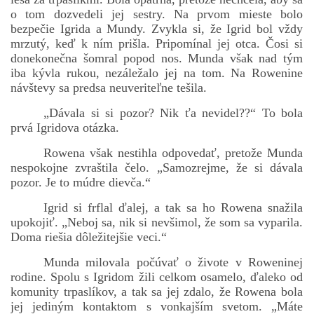
o tom dozvedeli jej sestry. Na prvom mieste bolo
bezpečie Igrida a Mundy. Zvykla si, že Igrid bol vždy
mrzutý, keď k ním prišla. Pripomínal jej otca. Čosi si
donekonečna šomral popod nos. Munda však nad tým
iba kývla rukou, nezáležalo jej na tom. Na Rowenine
návštevy sa predsa neuveriteľne tešila.
„Dávala si si pozor? Nik ťa nevidel??“ To bola
prvá Igridova otázka.
Rowena však nestihla odpovedať, pretože Munda
nespokojne zvraštila čelo. „Samozrejme, že si dávala
pozor. Je to múdre dievča.“
Igrid si frflal ďalej, a tak sa ho Rowena snažila
upokojiť. „Neboj sa, nik si nevšimol, že som sa vyparila.
Doma riešia dôležitejšie veci.“
Munda milovala počúvať o živote v Roweninej
rodine. Spolu s Igridom žili celkom osamelo, ďaleko od
komunity trpaslíkov, a tak sa jej zdalo, že Rowena bola
jej jediným kontaktom s vonkajším svetom. „Máte