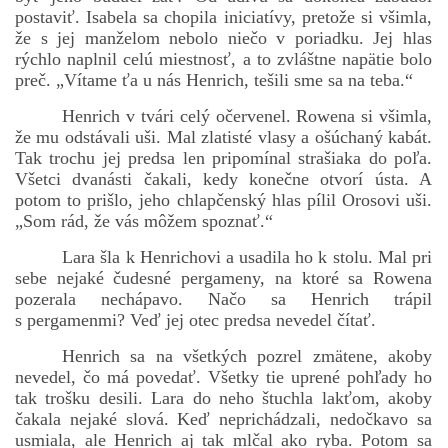
postaviť. Isabela sa chopila iniciatívy, pretože si všimla,
že s jej manželom nebolo niečo v poriadku. Jej hlas
rýchlo naplnil celú miestnosť, a to zvláštne napätie bolo
preč. „Vítame ťa u nás Henrich, tešili sme sa na teba.“
Henrich v tvári celý očervenel. Rowena si všimla,
že mu odstávali uši. Mal zlatisté vlasy a ošúchaný kabát.
Tak trochu jej predsa len pripomínal strašiaka do poľa.
Všetci dvanásti čakali, kedy konečne otvorí ústa. A
potom to prišlo, jeho chlapčenský hlas pílil Orosovi uši.
„Som rád, že vás môžem spoznať.“
Lara šla k Henrichovi a usadila ho k stolu. Mal pri
sebe nejaké čudesné pergameny, na ktoré sa Rowena
pozerala nechápavo. Načo sa Henrich trápil
s pergamenmi? Veď jej otec predsa nevedel čítať.
Henrich sa na všetkých pozrel zmätene, akoby
nevedel, čo má povedať. Všetky tie uprené pohľady ho
tak trošku desili. Lara do neho štuchla lakťom, akoby
čakala nejaké slová. Keď neprichádzali, nedočkavo sa
usmiala, ale Henrich aj tak mlčal ako ryba. Potom sa