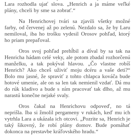
Lara rozhodla ujať slova. „Henrich a ja máme veľké
plány, chceli by sme sa zobrať.“
Na Henrichovej tvári sa zjavili všetky možné
farby, od červenej až po zelenú. Nezdalo sa, že by Laru
nemiloval, iba ho trošku vydesil Orosov pohľad, ktorý
ho priam prepaľoval.
Oros svoj pohľad prehĺbil a díval by sa tak na
Henricha hádam celé veky, ale potom zbadal rozhorčenú
manželku, a tak pokýval hlavou. „Čo vlastne robíš
Henrich? Ako chceš uživiť moju dcéru a vaše deti?“
Bolo mu jasné, že spraviť z tohto chlapca kováča bude
hotové umenie, ale on sa len tak nemienil vzdať. Dá mu
do rúk kladivo a bude s ním pracovať tak dlho, až mu
narastú konečne nejaké svaly.
Oros čakal na Henrichovu odpoveď, no tá
neprišla. Iba si žmolil pergameny v rukách, keď mu ich
vytrhla Lara a ukázala ich otcovi. „Pozrite sa, Henrich je
taký šikovný, že robí plány domov. Bude pomáhať
dokonca na prestavbe kráľovského hradu.“