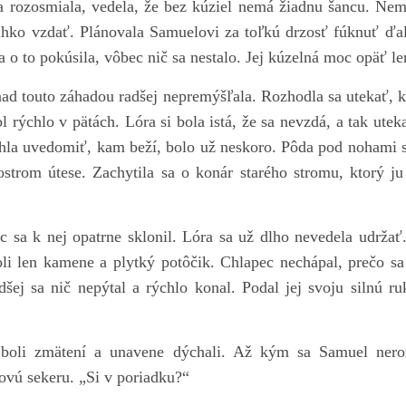
a rozosmiala, vedela, že bez kúziel nemá žiadnu šancu. Ne
ľahko vzdať. Plánovala Samuelovi za toľkú drzosť fúknuť ďal
 o to pokúsila, vôbec nič sa nestalo. Jej kúzelná moc opäť le
nad touto záhadou radšej nepremýšľala. Rozhodla sa utekať, k
l rýchlo v pätách. Lóra si bola istá, že sa nevzdá, a tak ute
tihla uvedomiť, kam beží, bolo už neskoro. Pôda pod nohami sa
 ostrom útese. Zachytila sa o konár starého stromu, ktorý j
c sa k nej opatrne sklonil. Lóra sa už dlho nevedela udržať
li len kamene a plytký potôčik. Chlapec nechápal, prečo sa
dšej sa nič nepýtal a rýchlo konal. Podal jej svoju silnú ru
boli zmätení a unavene dýchali. Až kým sa Samuel nero
ovú sekeru. „Si v poriadku?“