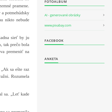
FOTOALBUM
dzemné pramene.
ry a potmehúdsky
AI - generované obrázky
mu nikto nebude
www.pixabay.com
dna sieť by ju
FACEBOOK
, tak prečo bola
ova premeniť na
ANKETA
Ak sa ešte raz
 ražni. Rozumela
 sa. „Leť kade
e sa premenila