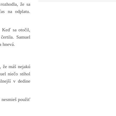
 rozhodla, že sa
as na odplatu.
. Keď sa otočil,
čertila. Samuel
a hnevá.
i, že máš nejakú
el niečo stihol
lnejší v dedine
, nesmieš použiť