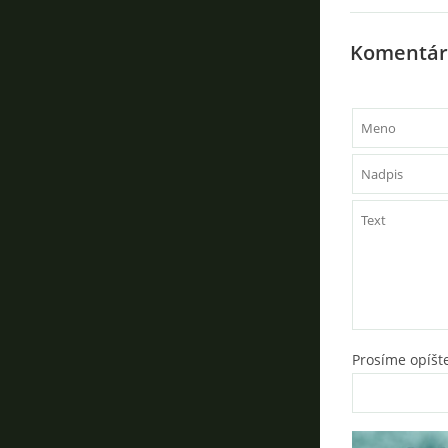
Komentár
Prosíme opíšte