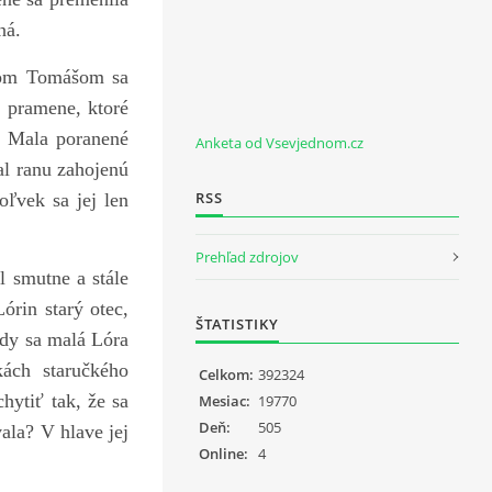
ná.
tcom Tomášom sa
 pramene, ktoré
. Mala poranené
Anketa od Vsevjednom.cz
al ranu zahojenú
RSS
oľvek sa jej len
Prehľad zdrojov
l smutne a stále
órin starý otec,
ŠTATISTIKY
edy sa malá Lóra
ách staručkého
Celkom:
392324
hytiť tak, že sa
Mesiac:
19770
Deň:
505
ala? V hlave jej
Online:
4