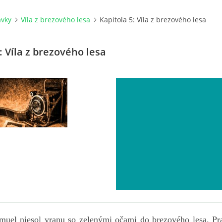
ávky
Víla z brezového lesa
Kapitola 5: Víla z brezového lesa
: Víla z brezového lesa
ol vranu so zelenými očami do brezového lesa. Praš