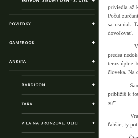
EGYRON: SIEDMY DEŇ - 3. DIEL
priviedla až
Počul zurčani
POVIEDKY
sa usmial. T
dovoľovať.
GAMEBOOK
Vrana bola 
predsa nedoká
ANKETA
teraz úplne 
človeka. Na c
BARDIGON
Samuel sa z
priblížiš k f
si?“
TARA
Vrana priký
VÍLA NA BRONZOVEJ ULICI
ľahšie, ty po
Čierna vran