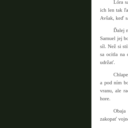
Lóra s
ich len tak 
Avšak, keď sa
Ďalej 
Samuel jej bo
síl. Než si s
sa ocitla na
udržať.
Chlape
a pod ním bo
vranu, ale ra
hore.
Obaja 
zakopať vojn