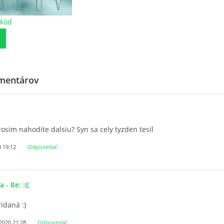
 kód
mentárov
rosim nahodite dalsiu? Syn sa cely tyzden tesil
0 19:12
Odpovedať
ka
- Re: :((
ridaná :)
 2020 21:28
Odpovedať