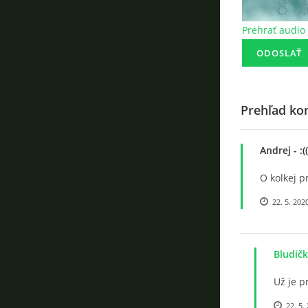
Prehrať audio
Prehľad ko
Andrej
- :((
O kolkej p
22. 5. 202
Bludič
Už je p
22. 5.