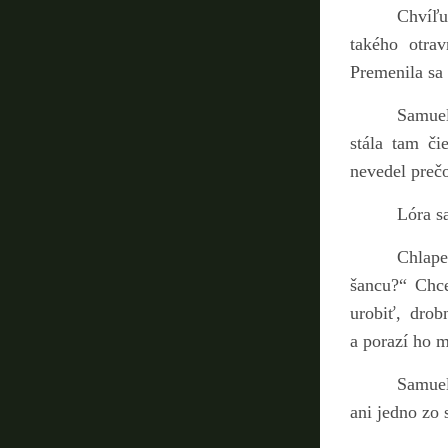
Chvíľu
takého otra
Premenila sa
Samuel
stála tam či
nevedel prečo
Lóra sa
Chlape
šancu?“ Chce
urobiť, drob
a porazí ho m
Samuel
ani jedno zo 