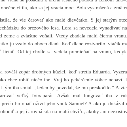
onečne cítila, ako sa jej vracia moc. Bola vystrašená a zmäte
istila, že vie čarovať ako malé dievčatko. S jej starým o
rechádzku do brezového lesa. Lóra sa nevedela vynadívať na
od zeme a zvláštne voňali. Vtedy zbadala malú čiernu vranu
atko ju vzalo do oboch dlaní. Keď dlane roztvorilo, vtáčik m
 lietať. Od tej chvíle sa vedela premieňať na vranu, kedyk
a rováši zopár drobných kúziel, keď stretla Eduarda. Vyzera
ako chce robiť niečo iné. Vraj ho pekárčenie vôbec nebaví. L
d tým iba smial. „Jeden by povedal, že mu preskočilo.“ A vt
čarovať veľký fotoaparát. Avšak mal fungovať iba v ruk
 prečo ho opäť oživil jeho vnuk Samuel? A ako ju dokázal c
obodiť a jej čarovná sila na malú chvíľu, akoby ani neexistov