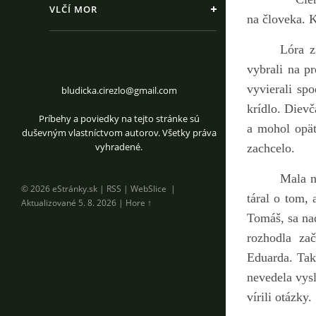
VLČÍ MOR
na človeka. K
Lóra z
vybrali na p
vyvierali sp
bludicka.cirezlo@gmail.com
krídlo. Dievč
Príbehy a poviedky na tejto stránke sú
a mohol opäť
duševným vlastníctvom autorov. Všetky práva
vyhradené.
zachcelo.
Mala n
© 2026 eStránky.sk
|
RSS
|
WebSlice
|
táral o tom, 
Aktualizované 5. 8. 2026
|
Hore ↑
Tomáš, sa na
rozhodla za
Eduarda. Tak
nevedela vysl
vírili otázky.