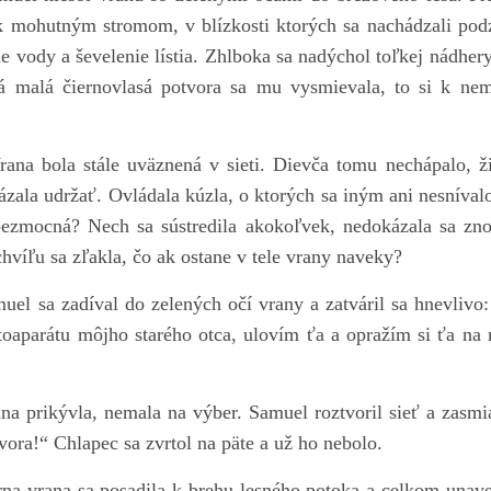
 k mohutným stromom, v blízkosti ktorých sa nachádzali po
e vody a ševelenie lístia. Zhlboka sa nadýchol toľkej nádhe
á malá čiernovlasá potvora sa mu vysmievala, to si k ne
stále uväznená v sieti. Dievča tomu nechápalo, žia
zala udržať. Ovládala kúzla, o ktorých sa iným ani nesnívalo
bezmocná? Nech sa sústredila akokoľvek, nedokázala sa zn
hvíľu sa zľakla, čo ak ostane v tele vrany naveky?
adíval do zelených očí vrany a zatváril sa hnevlivo: „
otoaparátu môjho starého otca, ulovím ťa a opražím si ťa na
vla, nemala na výber. Samuel roztvoril sieť a zasmial
tvora!“ Chlapec sa zvrtol na päte a už ho nebolo.
a sa posadila k brehu lesného potoka a celkom unaven