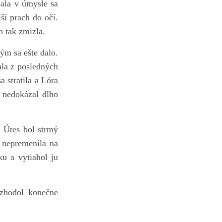
mala v úmysle sa
ší prach do očí.
n tak zmizla.
ým sa ešte dalo.
kala z posledných
 stratila a Lóra
u nedokázal dlho
. Útes bol strmý
 nepremenila na
ku a vytiahol ju
zhodol konečne