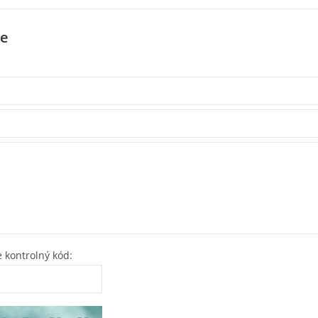
e
 kontrolný kód: