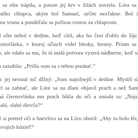
 sa ešte trápila, a potom jej krv v žilách zovrela. Lóra sa
vného chlapca, akým bol Samuel, určite nezľakne. Bol č
 na vranu a ponáhľala sa poľnou cestou za chlapcom.
 ešte nebol v dedine, keď cítil, ako ho čosi ďoblo do šije
ernovláska, v ktorej očiach videl blesky, hromy. Priam sa 
, ale zdalo sa mu, že tá malá potvora vyzerá nádherne, keď s
 zazubila: „Prišla som sa s tebou porátať.“
c jej neostal nič dlžný: „Som najsilnejší v dedine. Myslíš s
l sa zahnať, ale Lóre sa na dlani objavil prach a než Samu
ná čiernovláska mu prach fúkla do očí a smiala sa: „Najsi
alé, slabé dievča?“
 si pretrel oči a hnevlivo sa na Lóru oboril: „Aby to bolo fér
svojich kúziel!“