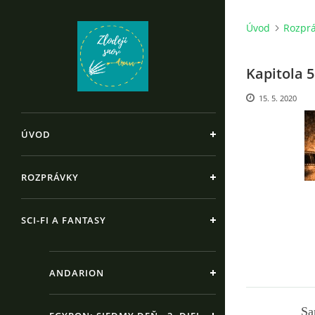
Úvod
Rozpr
Kapitola 5
15. 5. 2020
ÚVOD
ROZPRÁVKY
SCI-FI A FANTASY
ANDARION
Samuel nies