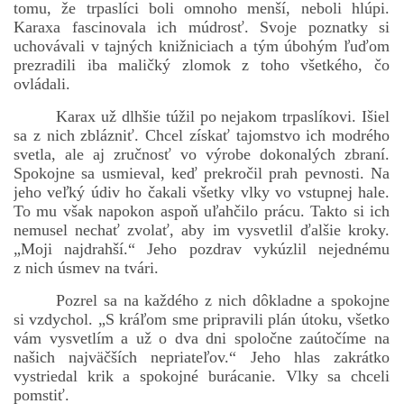
tomu, že trpaslíci boli omnoho menší, neboli hlúpi.
Karaxa fascinovala ich múdrosť. Svoje poznatky si
uchovávali v tajných knižniciach a tým úbohým ľuďom
prezradili iba maličký zlomok z toho všetkého, čo
bludicka.cirezlo@gmail.com
ovládali.
Príbehy a poviedky na tejto stránke sú duševným
Karax už dlhšie túžil po nejakom trpaslíkovi. Išiel
vlastníctvom autorov. Všetky práva vyhradené.
sa z nich zblázniť. Chcel získať tajomstvo ich modrého
svetla, ale aj zručnosť vo výrobe dokonalých zbraní.
Spokojne sa usmieval, keď prekročil prah pevnosti. Na
© 2026 eStránky.sk
|
RSS
|
WebSlice
|
Aktualizované 5. 8. 2026
|
jeho veľký údiv ho čakali všetky vlky vo vstupnej hale.
Hore ↑
To mu však napokon aspoň uľahčilo prácu. Takto si ich
nemusel nechať zvolať, aby im vysvetlil ďalšie kroky.
„Moji najdrahší.“ Jeho pozdrav vykúzlil nejednému
z nich úsmev na tvári.
Pozrel sa na každého z nich dôkladne a spokojne
si vzdychol. „S kráľom sme pripravili plán útoku, všetko
vám vysvetlím a už o dva dni spoločne zaútočíme na
našich najväčších nepriateľov.“ Jeho hlas zakrátko
vystriedal krik a spokojné burácanie. Vlky sa chceli
pomstiť.