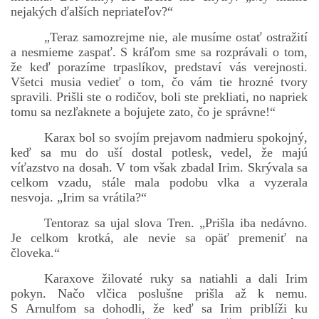
nejakých ďalších nepriateľov?“
„Teraz samozrejme nie, ale musíme ostať ostražití
a nesmieme zaspať. S kráľom sme sa rozprávali o tom,
že keď porazíme trpaslíkov, predstaví vás verejnosti.
Všetci musia vedieť o tom, čo vám tie hrozné tvory
spravili. Prišli ste o rodičov, boli ste prekliati, no napriek
tomu sa nezľaknete a bojujete zato, čo je správne!“
Karax bol so svojím prejavom nadmieru spokojný,
keď sa mu do uší dostal potlesk, vedel, že majú
víťazstvo na dosah. V tom však zbadal Irim. Skrývala sa
celkom vzadu, stále mala podobu vlka a vyzerala
nesvoja. „Irim sa vrátila?“
Tentoraz sa ujal slova Tren. „Prišla iba nedávno.
Je celkom krotká, ale nevie sa opäť premeniť na
človeka.“
Karaxove žilovaté ruky sa natiahli a dali Irim
pokyn. Načo vlčica poslušne prišla až k nemu.
S Arnulfom sa dohodli, že keď sa Irim priblíži ku