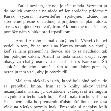
„Zatiaľ neviem, ale noc je ešte mladá. Vezmem ju
do mojich komnát a na niečo už len spoločne prídeme.“
Karax vyzeral neuveriteľne spokojne. „Ráno sa
stretneme presne o siedmej a prejdeme si plán útoku.
Teraz sa pôjdem venovať, Irim. Ak budeme mať šťastie,
pomôže nám v bitke proti trpaslíkom.“
Arnulf z toho nemal dobrý pocit. Všetci chlapci
vedeli o tom, že sa majú na Karaxa vrhnúť vo chvíli,
keď sa Irim premení na dievča, ale to sa neudialo, tak
len pokojne čakali. Arnulf sa teda snažil ukryť svoje
obavy za chabý úsmev a nechal Irim s Karaxom. Šli
spoločne do jeho komnát. Irim to tam dobre poznala,
neraz ju tam vzal, aby ju povzbudil.
Mal tam niekoľko izieb, ktoré boli plné políc, tie
sa prehýbali kniha. Irim sa o knihy nikdy veľmi
nezaujímala, Karax ju dostatočne vyčerpával tréningom
a výukou o technikách boja. Keď mala trochu voľného
času, nemienila ho premárniť ďalším štúdiom. Teraz sa
však na všetko pozrela inak. Prezerala si nadpisy kníh