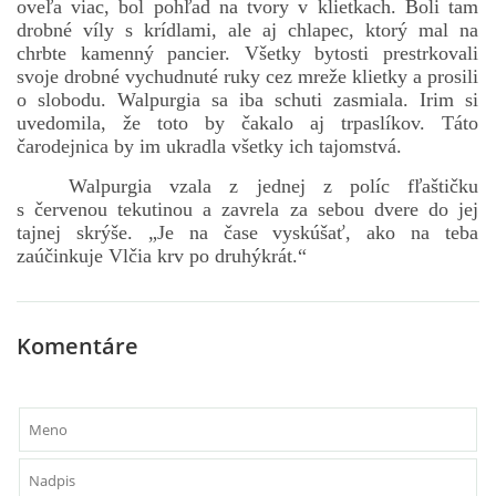
oveľa viac, bol pohľad na tvory v klietkach. Boli tam
drobné víly s krídlami, ale aj chlapec, ktorý mal na
chrbte kamenný pancier. Všetky bytosti prestrkovali
svoje drobné vychudnuté ruky cez mreže klietky a prosili
o slobodu. Walpurgia sa iba schuti zasmiala. Irim si
uvedomila, že toto by čakalo aj trpaslíkov. Táto
čarodejnica by im ukradla všetky ich tajomstvá.
Walpurgia vzala z jednej z políc fľaštičku
s červenou tekutinou a zavrela za sebou dvere do jej
tajnej skrýše. „Je na čase vyskúšať, ako na teba
zaúčinkuje Vlčia krv po druhýkrát.“
Komentáre