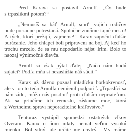
Pred Karaxa sa postavil Arnulf. „Čo bude
s trpaslíkmi potom?“
„Nemusíš sa báť Arnulf, smrť tvojich rodičov
bude poriadne potrestaná. Spoločne zničíme tajné mesto!
A tých, ktorí prežijú, zajmeme!“ Karax započul ďalšie
burácanie. Jeho chlapci boli pripravení na boj. Aj keď ho
trochu mrzelo, že sa mu nepodarilo nájsť Irim. Bolo to
naozaj výnimočné dievča.
Arnulf sa však pýtal ďalej. „Načo nám budú
zajatci? Podľa mňa si nezaslúžia náš súcit.“
Karax už dávno poznal mladícku horkokrvnosť,
ale v tomto teda Arnulfa nemienil podporiť. „Trpaslíci sa
nám zídu, môžu nás posilniť proti ďalším nepriateľom.
Ak sa priučíme ich remeslu, získame moc, ktorá
z Wertheimu spraví neporaziteľné kráľovstvo.“
Tentoraz vystúpil spomedzi ostatných vlkov
Overam. Karax o ňom nikdy nemal veľmi vysokú
mienku. Bol silný, ale určite nie chytrý. „My máme