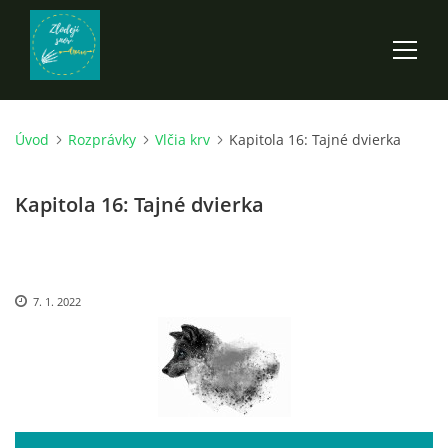
Úvod
Rozprávky
Vlčia krv
Kapitola 16: Tajné dvierka
ÚVOD
Kapitola 16: Tajné dvierka
ROZPRÁVKY
SCI-FI A FANTASY
7. 1. 2022
ANDARION
EGYRON: SIEDMY DEŇ - 3. DIEL