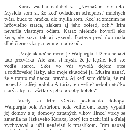
Karax vstal a natiahol sa. „Neznášam toto telo.
Myslela som si, že keď ovládnem schopnosť mnohých
tvárí, bude to hračka, ale mýlila som. Keď sa zmením na
hrčovitého starca, získam aj jeho bolesti, och.“ Irim
neverila vlastným očiam. Karax nielenže hovoril ako
žena, ale zrazu tak aj vyzeral. Postava pred ňou mala
dlhé čierne vlasy a temné modré oči.
„Moje skutočné meno je Walpurgia. Už ma nebaví
táto pretvárka. Ale kráľ si myslí, že je lepšie, keď ste
vedľa starca. Skôr vo vás vyvolá dojem otca
a rodičovskej lásky, ako moje skutočné ja. Musím uznať,
že v tomto má naozaj pravdu. Aj keď som dúfala, že mi
ponechá radšej podobu Artúria, ten veliteľ nebol natoľko
starý, aby ma všetko z jeho podoby bolelo.“
Vtedy sa Irim všetko poskladalo dokopy.
Walpurgia bola Artúriom, teda veliteľom, ktorý vypálil
jej domov a aj domovy ostatných vlkov. Hneď vtedy sa
zmenila na láskavého Karaxa, ktorý ich zachránil a ďalej
vychovával a učil nenávisti k trpaslíkom. Irim naozaj