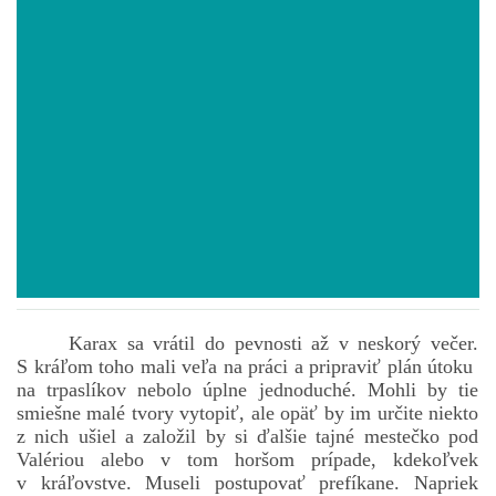
POVIEDKY
GAMEBOOK
ANKETA
BARDIGON
TARA
Karax sa vrátil do pevnosti až v neskorý večer.
S kráľom toho mali veľa na práci a pripraviť plán útoku
VÍLA NA BRONZOVEJ ULICI
na trpaslíkov nebolo úplne jednoduché. Mohli by tie
smiešne malé tvory vytopiť, ale opäť by im určite niekto
z nich ušiel a založil by si ďalšie tajné mestečko pod
VLČÍ MOR
Valériou alebo v tom horšom prípade, kdekoľvek
v kráľovstve. Museli postupovať prefíkane. Napriek