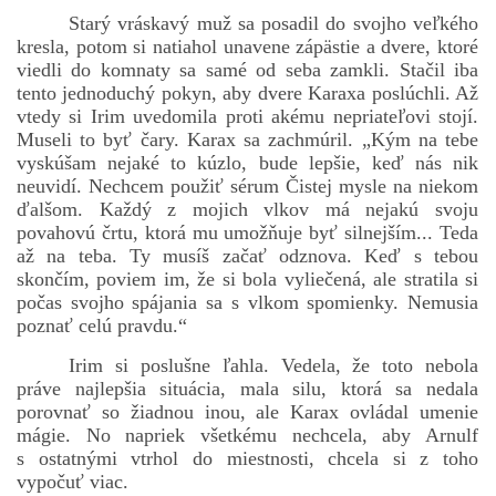
Starý vráskavý muž sa posadil do svojho veľkého
kresla, potom si natiahol unavene zápästie a dvere, ktoré
viedli do komnaty sa samé od seba zamkli. Stačil iba
tento jednoduchý pokyn, aby dvere Karaxa poslúchli. Až
vtedy si Irim uvedomila proti akému nepriateľovi stojí.
Museli to byť čary. Karax sa zachmúril. „Kým na tebe
vyskúšam nejaké to kúzlo, bude lepšie, keď nás nik
neuvidí. Nechcem použiť sérum Čistej mysle na niekom
ďalšom. Každý z mojich vlkov má nejakú svoju
povahovú črtu, ktorá mu umožňuje byť silnejším... Teda
až na teba. Ty musíš začať odznova. Keď s tebou
skončím, poviem im, že si bola vyliečená, ale stratila si
počas svojho spájania sa s vlkom spomienky. Nemusia
poznať celú pravdu.“
Irim si poslušne ľahla. Vedela, že toto nebola
práve najlepšia situácia, mala silu, ktorá sa nedala
porovnať so žiadnou inou, ale Karax ovládal umenie
mágie. No napriek všetkému nechcela, aby Arnulf
s ostatnými vtrhol do miestnosti, chcela si z toho
vypočuť viac.