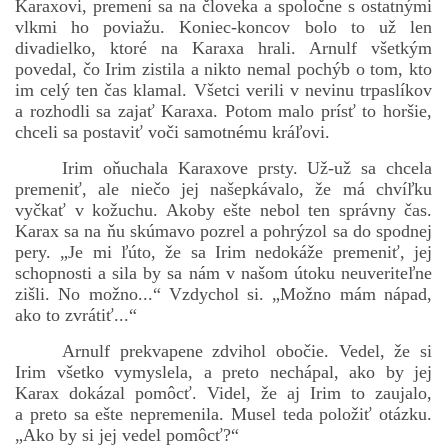
Karaxovi, premení sa na človeka a spoločne s ostatnými
vlkmi ho poviažu. Koniec-koncov bolo to už len
divadielko, ktoré na Karaxa hrali. Arnulf všetkým
povedal, čo Irim zistila a nikto nemal pochýb o tom, kto
im celý ten čas klamal. Všetci verili v nevinu trpaslíkov
a rozhodli sa zajať Karaxa. Potom malo prísť to horšie,
chceli sa postaviť voči samotnému kráľovi.
Irim oňuchala Karaxove prsty. Už-už sa chcela
premeniť, ale niečo jej našepkávalo, že má chvíľku
vyčkať v kožuchu. Akoby ešte nebol ten správny čas.
Karax sa na ňu skúmavo pozrel a pohrýzol sa do spodnej
pery. „Je mi ľúto, že sa Irim nedokáže premeniť, jej
schopnosti a sila by sa nám v našom útoku neuveriteľne
zišli. No možno...“ Vzdychol si. „Možno mám nápad,
ako to zvrátiť...“
Arnulf prekvapene zdvihol obočie. Vedel, že si
Irim všetko vymyslela, a preto nechápal, ako by jej
Karax dokázal pomôcť. Videl, že aj Irim to zaujalo,
a preto sa ešte nepremenila. Musel teda položiť otázku.
„Ako by si jej vedel pomôcť?“