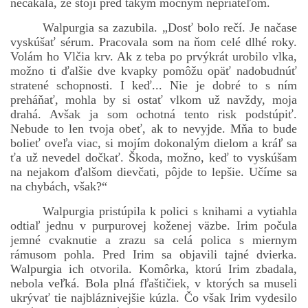
nečakala, že stojí pred takým mocným nepriateľom.
Walpurgia sa zazubila. „Dosť bolo rečí. Je načase
vyskúšať sérum. Pracovala som na ňom celé dlhé roky.
Volám ho Vlčia krv. Ak z teba po prvýkrát urobilo vlka,
možno ti ďalšie dve kvapky pomôžu opäť nadobudnúť
stratené schopnosti. I keď... Nie je dobré to s ním
preháňať, mohla by si ostať vlkom už navždy, moja
drahá. Avšak ja som ochotná tento risk podstúpiť.
Nebude to len tvoja obeť, ak to nevyjde. Mňa to bude
bolieť oveľa viac, si mojím dokonalým dielom a kráľ sa
ťa už nevedel dočkať. Škoda, možno, keď to vyskúšam
na nejakom ďalšom dievčati, pôjde to lepšie. Učíme sa
na chybách, však?“
Walpurgia pristúpila k polici s knihami a vytiahla
odtiaľ jednu v purpurovej koženej väzbe. Irim počula
jemné cvaknutie a zrazu sa celá polica s miernym
rámusom pohla. Pred Irim sa objavili tajné dvierka.
Walpurgia ich otvorila. Komôrka, ktorú Irim zbadala,
nebola veľká. Bola plná fľaštičiek, v ktorých sa museli
ukrývať tie najbláznivejšie kúzla. Čo však Irim vydesilo