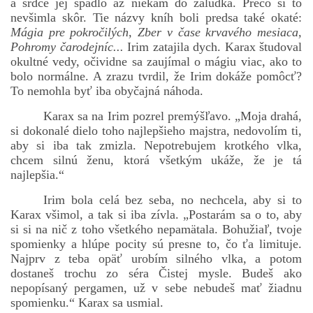
a srdce jej spadlo až niekam do žalúdka. Prečo si to
nevšimla skôr. Tie názvy kníh boli predsa také okaté:
Mágia pre pokročilých, Zber v čase krvavého mesiaca,
Pohromy čarodejníc...
Irim zatajila dych. Karax študoval
okultné vedy, očividne sa zaujímal o mágiu viac, ako to
bolo normálne. A zrazu tvrdil, že Irim dokáže pomôcť?
To nemohla byť iba obyčajná náhoda.
Karax sa na Irim pozrel premýšľavo. „Moja drahá,
si dokonalé dielo toho najlepšieho majstra, nedovolím ti,
aby si iba tak zmizla. Nepotrebujem krotkého vlka,
chcem silnú ženu, ktorá všetkým ukáže, že je tá
najlepšia.“
Irim bola celá bez seba, no nechcela, aby si to
Karax všimol, a tak si iba zívla. „Postarám sa o to, aby
si si na nič z toho všetkého nepamätala. Bohužiaľ, tvoje
spomienky a hlúpe pocity sú presne to, čo ťa limituje.
Najprv z teba opäť urobím silného vlka, a potom
dostaneš trochu zo séra Čistej mysle. Budeš ako
nepopísaný pergamen, už v sebe nebudeš mať žiadnu
spomienku.“ Karax sa usmial.