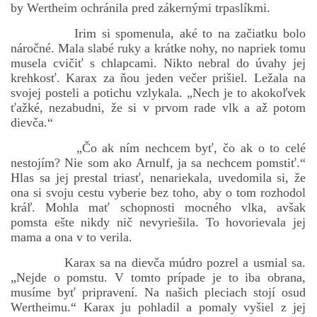
by Wertheim ochránila pred zákernými trpaslíkmi.
Irim si spomenula, aké to na začiatku bolo
náročné. Mala slabé ruky a krátke nohy, no napriek tomu
musela cvičiť s chlapcami. Nikto nebral do úvahy jej
krehkosť. Karax za ňou jeden večer prišiel. Ležala na
svojej posteli a potichu vzlykala. „Nech je to akokoľvek
ťažké, nezabudni, že si v prvom rade vlk a až potom
dievča.“
„Čo ak ním nechcem byť, čo ak o to celé
nestojím? Nie som ako Arnulf, ja sa nechcem pomstiť.“
Hlas sa jej prestal triasť, nenariekala, uvedomila si, že
ona si svoju cestu vyberie bez toho, aby o tom rozhodol
kráľ. Mohla mať schopnosti mocného vlka, avšak
pomsta ešte nikdy nič nevyriešila. To hovorievala jej
mama a ona v to verila.
Karax sa na dievča múdro pozrel a usmial sa.
„Nejde o pomstu. V tomto prípade je to iba obrana,
musíme byť pripravení. Na našich pleciach stojí osud
Wertheimu.“ Karax ju pohladil a pomaly vyšiel z jej