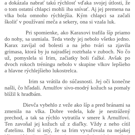
a dokázala nabrať takú rýchlosť vďaka svojej útlosti, že
o tom ostatní chlapci mohli iba snívať. Aj jej premena na
vlka bola omnoho rýchlejšia. Kým chlapci sa začali
školiť v používaní meča a sekery, ona si vzala luk.
Pri spomienke, ako Karaxovi trafila šíp priamo
do nohy, sa usmiala. Teda vtedy jej nebolo všetko jedno.
Karax zavíjal od bolesti a na jeho tvári sa zjavila
grimasa, ktorá by ju najradšej roztrhala v zuboch. No čo
už, pomyslela si Irim, začiatky boli ťažké. Avšak po
dvoch rokoch tréningu nebolo v skupine vlkov lepšieho
a hlavne rýchlejšieho lukostrelca.
Irim sa vrátila do súčasnosti. Jej oči konečne
našli, čo hľadali. Arnulfov sivo-modrý kožuch sa pomaly
blížil k hradbám.
Dievča vybehlo z veže ako šíp a pred bránami sa
zmenila na vlka. Dobre vedela, kde je nestrážený
prechod, a tak sa rýchlo vytratila v smere k Arnulfovi.
Ten zavoňal jej kožuch už z diaľky. Vždy z neho cítil
ďatelinu. Bol si istý, že sa Irim vyvaľovala na nejakej