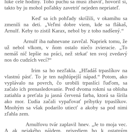
lúke celé hodiny. Toho puchu sa musí zbaviť, hovoril si,
takto by ju mohol poľahky zavetriť nejeden nepriateľ.
Keď sa ich pohľady skrížili, v okamihu sa
zmenili na deti. „Veľmi dobre viem, kde sa flákaš,
Arnulf. Keby to zistil Karax, nebol by z toho nadšený.“
Arnulf iba nahnevane zavrčal. Napriek tomu, že
už nebol vlkom, v ňom ostalo niečo zvieracie. „To
nemáš nič lepšie na práci, než strkať ten svoj zvedavý
nos do cudzích vecí?“
Irim sa ho nezľakla. „Hľadáš trpaslíkov na
vlastnú päsť. To je ten najhlúpejší nápad.“ Potom, ako
vyplávalo na povrch, čo urobili trpaslíci ľuďom, sa
začalo ich prenasledovanie. Pred dvoma rokmi sa obloha
zatiahla a preťala ju jasná červená farba, ktorá sa šírila
ako mor. Ľudia začali vypaľovať príbytky trpaslíkov.
Mnohým sa však podarilo utiecť a akoby sa pod nimi
zľahla zem.
Arnulfovu tvár zaplavil hnev. „Je to moja vec.
A ak nejakého nájdem, privediem ho k ostatným