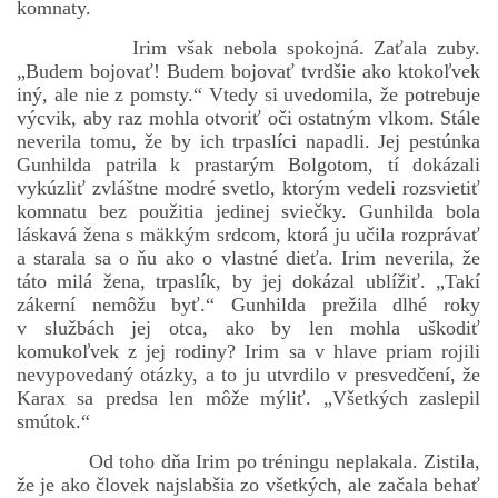
komnaty.
Irim však nebola spokojná. Zaťala zuby.
„Budem bojovať! Budem bojovať tvrdšie ako ktokoľvek
iný, ale nie z pomsty.“ Vtedy si uvedomila, že potrebuje
výcvik, aby raz mohla otvoriť oči ostatným vlkom. Stále
neverila tomu, že by ich trpaslíci napadli. Jej pestúnka
Gunhilda patrila k prastarým Bolgotom, tí dokázali
vykúzliť zvláštne modré svetlo, ktorým vedeli rozsvietiť
komnatu bez použitia jedinej sviečky. Gunhilda bola
láskavá žena s mäkkým srdcom, ktorá ju učila rozprávať
a starala sa o ňu ako o vlastné dieťa. Irim neverila, že
táto milá žena, trpaslík, by jej dokázal ublížiť. „Takí
zákerní nemôžu byť.“ Gunhilda prežila dlhé roky
v službách jej otca, ako by len mohla uškodiť
komukoľvek z jej rodiny? Irim sa v hlave priam rojili
nevypovedaný otázky, a to ju utvrdilo v presvedčení, že
Karax sa predsa len môže mýliť. „Všetkých zaslepil
smútok.“
Od toho dňa Irim po tréningu neplakala. Zistila,
že je ako človek najslabšia zo všetkých, ale začala behať