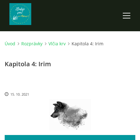
Úvod
Rozprávky
Vlčia krv
Kapitola 4: Irim
ÚVOD
Kapitola 4: Irim
ROZPRÁVKY
SCI-FI A FANTASY
15. 10. 2021
ANDARION
EGYRON: SIEDMY DEŇ - 3. DIEL