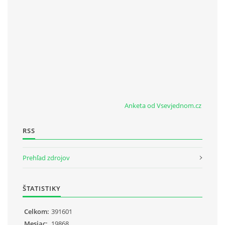
Anketa od Vsevjednom.cz
RSS
Prehľad zdrojov
ŠTATISTIKY
Celkom:
391601
Mesiac:
19868