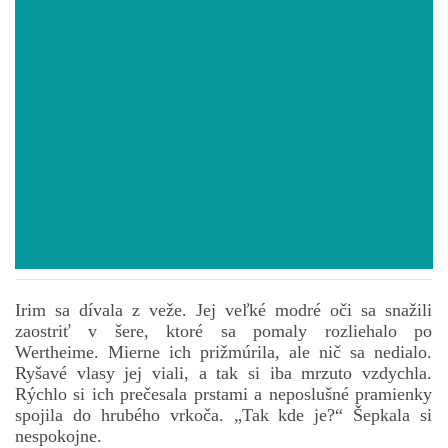
POVIEDKY
GAMEBOOK
ANKETA
BARDIGON
TARA
Irim sa dívala z veže. Jej veľké modré oči sa snažili
zaostriť v šere, ktoré sa pomaly rozliehalo po
VÍLA NA BRONZOVEJ ULICI
Wertheime. Mierne ich prižmúrila, ale nič sa nedialo.
Ryšavé vlasy jej viali, a tak si iba mrzuto vzdychla.
Rýchlo si ich prečesala prstami a neposlušné pramienky
VLČÍ MOR
spojila do hrubého vrkoča. „Tak kde je?“ Šepkala si
nespokojne.