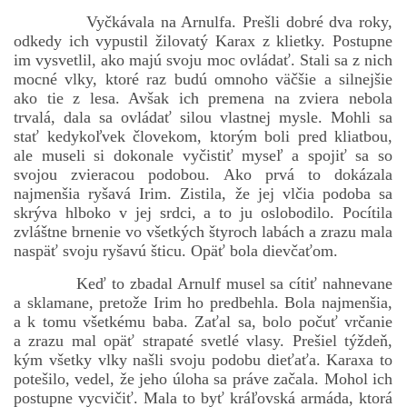
Vyčkávala na Arnulfa. Prešli dobré dva roky,
odkedy ich vypustil žilovatý Karax z klietky. Postupne
im vysvetlil, ako majú svoju moc ovládať. Stali sa z nich
bludicka.cirezlo@gmail.com
mocné vlky, ktoré raz budú omnoho väčšie a silnejšie
ako tie z lesa. Avšak ich premena na zviera nebola
Príbehy a poviedky na tejto stránke sú duševným
trvalá, dala sa ovládať silou vlastnej mysle. Mohli sa
vlastníctvom autorov. Všetky práva vyhradené.
stať kedykoľvek človekom, ktorým boli pred kliatbou,
ale museli si dokonale vyčistiť myseľ a spojiť sa so
svojou zvieracou podobou. Ako prvá to dokázala
© 2026 eStránky.sk
|
RSS
|
WebSlice
|
Aktualizované 5. 8. 2026
|
najmenšia ryšavá Irim. Zistila, že jej vlčia podoba sa
Hore ↑
skrýva hlboko v jej srdci, a to ju oslobodilo. Pocítila
zvláštne brnenie vo všetkých štyroch labách a zrazu mala
naspäť svoju ryšavú šticu. Opäť bola dievčaťom.
Keď to zbadal Arnulf musel sa cítiť nahnevane
a sklamane, pretože Irim ho predbehla. Bola najmenšia,
a k tomu všetkému baba. Zaťal sa, bolo počuť vrčanie
a zrazu mal opäť strapaté svetlé vlasy. Prešiel týždeň,
kým všetky vlky našli svoju podobu dieťaťa. Karaxa to
potešilo, vedel, že jeho úloha sa práve začala. Mohol ich
postupne vycvičiť. Mala to byť kráľovská armáda, ktorá