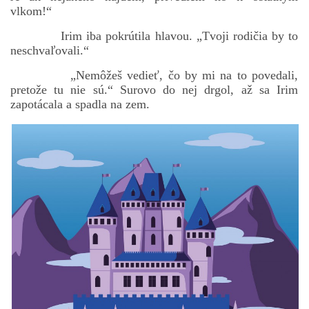
vlkom!“
Irim iba pokrútila hlavou. „Tvoji rodičia by to
neschvaľovali.“
„Nemôžeš vedieť, čo by mi na to povedali,
pretože tu nie sú.“ Surovo do nej drgol, až sa Irim
zapotácala a spadla na zem.