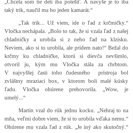
„Chcela som tie deti iba potešiť. A navyše je to iba
taký trik, naučil ma ho jeden kamarát.“
„Tak trik... Už viem, ide o ľad z krčmičky.“
Vločka nechápala. „Bolo to tak, že si vzala ľad z našej
chladničky a urobila si z neho ľad na klzisku.
Neviem, ako si to urobila, ale prídem nato!“ Bežal do
krčmy ku chladničke, ktorú si dievča nevšimlo,
otvoril ju, kým mu Vločka stála za chrbtom.
V najvyššej časti toho čudesného prístroja bol
zvláštny mraziaci box, v ktorom boli malé kúsky
ľadu. Vločka ohúrene prehovorila. „Wow, je
umelý...“
Martin vzal do rúk jednu kocku. „Nehraj to na
mňa, veľmi dobre viem, že si to urobila vďaka nemu.“
Ohúrene mu vzala ľad z rúk. „Je iný ako skutočný.“