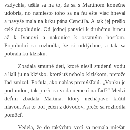
vzdychla, tešila sa na to, že sa s Martinom konečne
udobria, no namiesto toho sa na ňu ešte viac hneval
a navyše mala na krku pána Cencúľa. A tak jej prešlo
celé dopoludnie. Od jednej panvici k druhému hrncu
až k Ivanovi a nakoniec k ostatným hosťom.
Popoludní sa rozhodla, že si oddýchne, a tak sa
pobrala ku klzisku.
Zbadala smutné deti, ktoré niesli studenú vodu
a liali ju na klzisko, ktoré už nebolo klziskom, pretože
ľad zmizol. Počula, ako nahlas premýšľajú. „Vonku je
pod nulou, tak prečo sa voda nemení na ľad?“ Medzi
deťmi zbadala Martina, ktorý nechápavo krútil
hlavou. Asi to bol jeden z dôvodov, prečo sa rozhodla
pomôcť.
Vedela, že do takýchto vecí sa nemala miešať