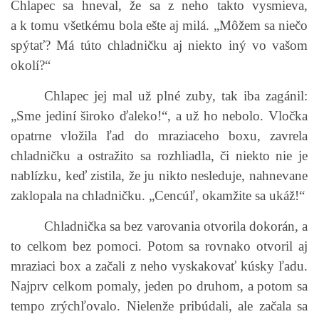
Chlapec sa hneval, že sa z neho takto vysmieva,
a k tomu všetkému bola ešte aj milá. „Môžem sa niečo
spýtať? Má túto chladničku aj niekto iný vo vašom
okolí?“
Chlapec jej mal už plné zuby, tak iba zagánil:
„Sme jediní široko ďaleko!“, a už ho nebolo. Vločka
opatrne vložila ľad do mraziaceho boxu, zavrela
chladničku a ostražito sa rozhliadla, či niekto nie je
nablízku, keď zistila, že ju nikto nesleduje, nahnevane
zaklopala na chladničku. „Cencúľ, okamžite sa ukáž!“
Chladnička sa bez varovania otvorila dokorán, a
to celkom bez pomoci. Potom sa rovnako otvoril aj
mraziaci box a začali z neho vyskakovať kúsky ľadu.
Najprv celkom pomaly, jeden po druhom, a potom sa
tempo zrýchľovalo. Nielenže pribúdali, ale začala sa