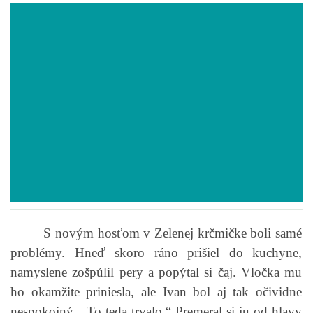
POVIEDKY
GAMEBOOK
ANKETA
BARDIGON
TARA
S novým hosťom v Zelenej krčmičke boli samé
VÍLA NA BRONZOVEJ ULICI
problémy. Hneď skoro ráno prišiel do kuchyne,
namyslene zošpúlil pery a popýtal si čaj. Vločka mu
VLČÍ MOR
ho okamžite priniesla, ale Ivan bol aj tak očividne
nespokojný. „To teda trvalo.“ Premeral si ju od hlavy