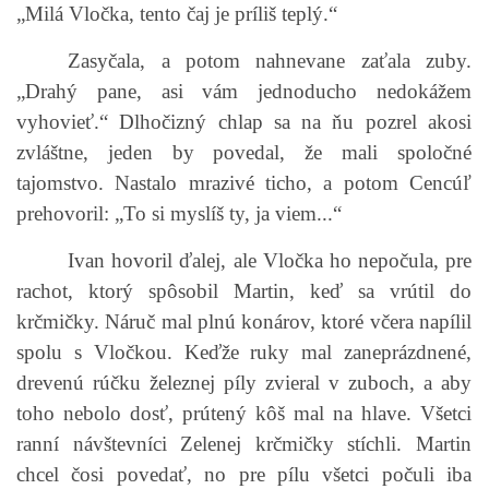
„Milá Vločka, tento čaj je príliš teplý.“
Zasyčala, a potom nahnevane zaťala zuby.
„Drahý pane, asi vám jednoducho nedokážem
vyhovieť.“ Dlhočizný chlap sa na ňu pozrel akosi
zvláštne, jeden by povedal, že mali spoločné
tajomstvo. Nastalo mrazivé ticho, a potom Cencúľ
prehovoril: „To si myslíš ty, ja viem...“
Ivan hovoril ďalej, ale Vločka ho nepočula, pre
rachot, ktorý spôsobil Martin, keď sa vrútil do
krčmičky. Náruč mal plnú konárov, ktoré včera napílil
spolu s Vločkou. Keďže ruky mal zaneprázdnené,
drevenú rúčku železnej píly zvieral v zuboch, a aby
toho nebolo dosť, prútený kôš mal na hlave. Všetci
ranní návštevníci Zelenej krčmičky stíchli. Martin
chcel čosi povedať, no pre pílu všetci počuli iba