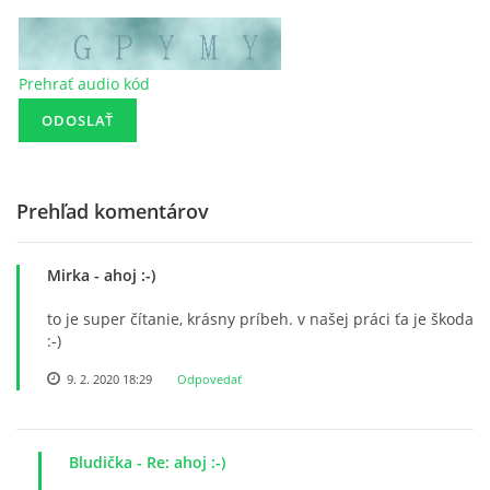
Prehrať audio kód
Prehľad komentárov
Mirka
- ahoj :-)
to je super čítanie, krásny príbeh. v našej práci ťa je škoda
:-)
9. 2. 2020 18:29
Odpovedať
Bludička
- Re: ahoj :-)