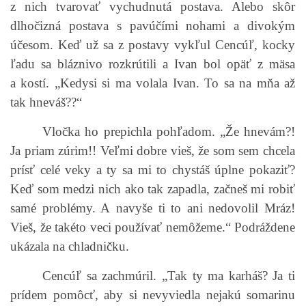
z nich tvarovať vychudnutá postava. Alebo skôr
dlhočizná postava s pavúčími nohami a divokým
účesom. Keď už sa z postavy vykľul Cencúľ, kocky
ľadu sa bláznivo rozkrútili a Ivan bol opäť z mäsa
a kostí. „Kedysi si ma volala Ivan. To sa na mňa až
tak hneváš??“
Vločka ho prepichla pohľadom. „Že hnevám?!
Ja priam zúrim!! Veľmi dobre vieš, že som sem chcela
prísť celé veky a ty sa mi to chystáš úplne pokaziť?
Keď som medzi nich ako tak zapadla, začneš mi robiť
samé problémy. A navyše ti to ani nedovolil Mráz!
Vieš, že takéto veci používať nemôžeme.“ Podráždene
ukázala na chladničku.
Cencúľ sa zachmúril. „Tak ty ma karháš? Ja ti
prídem pomôcť, aby si nevyviedla nejakú somarinu