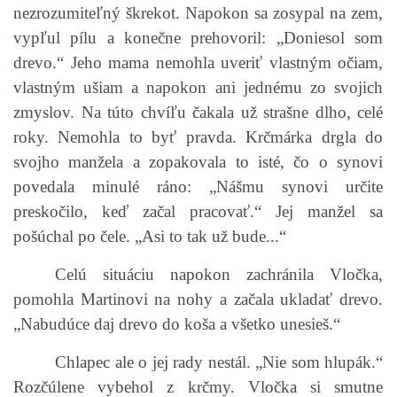
nezrozumiteľný škrekot. Napokon sa zosypal na zem,
vypľul pílu a konečne prehovoril: „Doniesol som
drevo.“ Jeho mama nemohla uveriť vlastným očiam,
vlastným ušiam a napokon ani jednému zo svojich
zmyslov. Na túto chvíľu čakala už strašne dlho, celé
roky. Nemohla to byť pravda. Krčmárka drgla do
svojho manžela a zopakovala to isté, čo o synovi
povedala minulé ráno: „Nášmu synovi určite
preskočilo, keď začal pracovať.“ Jej manžel sa
pošúchal po čele. „Asi to tak už bude...“
Celú situáciu napokon zachránila Vločka,
pomohla Martinovi na nohy a začala ukladať drevo.
„Nabudúce daj drevo do koša a všetko unesieš.“
Chlapec ale o jej rady nestál. „Nie som hlupák.“
Rozčúlene vybehol z krčmy. Vločka si smutne