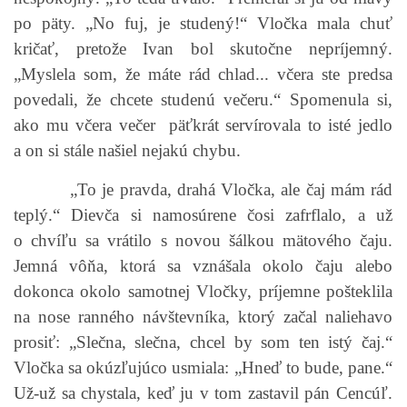
po päty. „No fuj, je studený!“ Vločka mala chuť
kričať, pretože Ivan bol skutočne nepríjemný.
bludicka.cirezlo@gmail.com
„Myslela som, že máte rád chlad... včera ste predsa
povedali, že chcete studenú večeru.“ Spomenula si,
Príbehy a poviedky na tejto stránke sú duševným
ako mu včera večer päťkrát servírovala to isté jedlo
vlastníctvom autorov. Všetky práva vyhradené.
a on si stále našiel nejakú chybu.
© 2026 eStránky.sk
|
RSS
|
WebSlice
|
Aktualizované 5. 8. 2026
|
„To je pravda, drahá Vločka, ale čaj mám rád
Hore ↑
teplý.“ Dievča si namosúrene čosi zafrflalo, a už
o chvíľu sa vrátilo s novou šálkou mätového čaju.
Jemná vôňa, ktorá sa vznášala okolo čaju alebo
dokonca okolo samotnej Vločky, príjemne pošteklila
na nose ranného návštevníka, ktorý začal naliehavo
prosiť: „Slečna, slečna, chcel by som ten istý čaj.“
Vločka sa okúzľujúco usmiala: „Hneď to bude, pane.“
Už-už sa chystala, keď ju v tom zastavil pán Cencúľ.