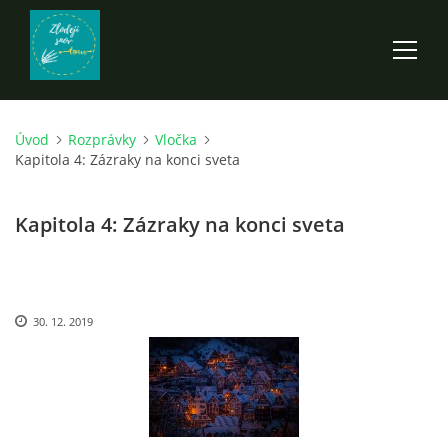
Úvod
Rozprávky
Vločka
ÚVOD
Kapitola 4: Zázraky na konci sveta
ROZPRÁVKY
Kapitola 4: Zázraky na konci sveta
SCI-FI A FANTASY
30. 12. 2019
ANDARION
EGYRON: SIEDMY DEŇ - 3. DIEL