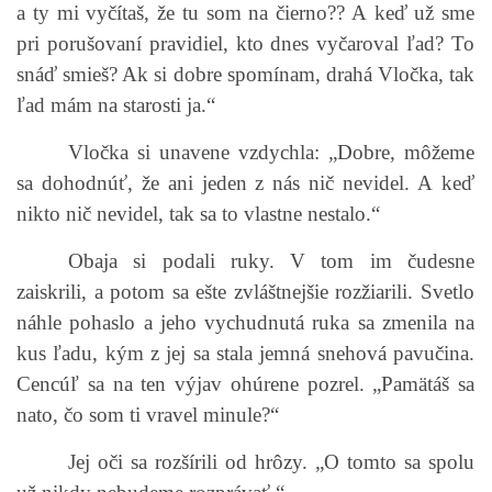
a ty mi vyčítaš, že tu som na čierno?? A keď už sme
pri porušovaní pravidiel, kto dnes vyčaroval ľad? To
snáď smieš? Ak si dobre spomínam, drahá Vločka, tak
ľad mám na starosti ja.“
Vločka si unavene vzdychla: „Dobre, môžeme
sa dohodnúť, že ani jeden z nás nič nevidel. A keď
nikto nič nevidel, tak sa to vlastne nestalo.“
Obaja si podali ruky. V tom im čudesne
zaiskrili, a potom sa ešte zvláštnejšie rozžiarili. Svetlo
náhle pohaslo a jeho vychudnutá ruka sa zmenila na
kus ľadu, kým z jej sa stala jemná snehová pavučina.
Cencúľ sa na ten výjav ohúrene pozrel. „Pamätáš sa
nato, čo som ti vravel minule?“
Jej oči sa rozšírili od hrôzy. „O tomto sa spolu