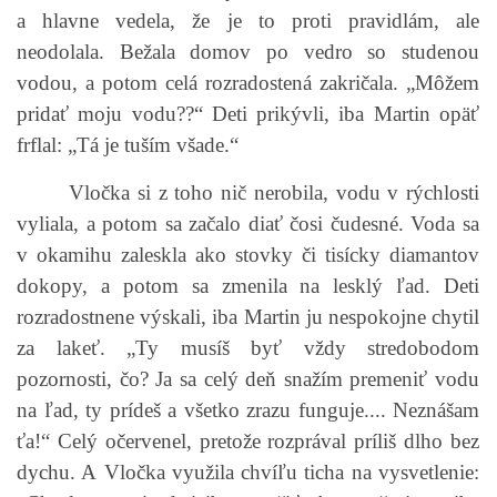
a hlavne vedela, že je to proti pravidlám, ale
neodolala. Bežala domov po vedro so studenou
vodou, a potom celá rozradostená zakričala. „Môžem
pridať moju vodu??“ Deti prikývli, iba Martin opäť
frflal: „Tá je tuším všade.“
Vločka si z toho nič nerobila, vodu v rýchlosti
vyliala, a potom sa začalo diať čosi čudesné. Voda sa
v okamihu zaleskla ako stovky či tisícky diamantov
dokopy, a potom sa zmenila na lesklý ľad. Deti
rozradostnene výskali, iba Martin ju nespokojne chytil
za lakeť. „Ty musíš byť vždy stredobodom
pozornosti, čo? Ja sa celý deň snažím premeniť vodu
na ľad, ty prídeš a všetko zrazu funguje.... Neznášam
ťa!“ Celý očervenel, pretože rozprával príliš dlho bez
dychu. A Vločka využila chvíľu ticha na vysvetlenie: