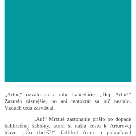
POVIEDKY
GAMEBOOK
ANKETA
BARDIGON
TARA
„Artur,“ ozvalo sa z rohu kancelárie. „Hej, Artur!“
Zaznelo ráznejšie, no ani tentokrát sa nič nestalo.
VÍLA NA BRONZOVEJ ULICI
Vzduch teda zasvišťal.
„Au!“ Mrzuté zastonanie prišlo po dopade
VLČÍ MOR
kalibračnej šablóny, ktorá si našla cestu k Arturovej
hlave. „Čo chceš?!“ Odfrkol Artur a pokračoval