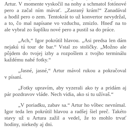
Artur. V momente vyskočil na nohy a schmatol fotónové
pero a začal ním mávať. „Zasraný krám!“ Zanadával
a hodil pero o zem. Tentokrát to už konvertor nevydržal,
a to, čo mal napísane vo vzduchu, zmizlo. Hneď na to
ale vybral zo šuplíku nové pero a pustil sa do práce.
„Ach,“ Igor pokrútil hlavou. „Asi predsa len dám
nejakú tú tour de bar.“ Vstal zo stoličky. „Možno ale
pôjdem do tvojej izby a rozpošlem z tvojho terminálu
každému nahé fotky.“
„Jasné, jasné,“ Artur mávol rukou a pokračoval
v písaní.
„Fotky upravím, aby vyzerali ako ty a pridám aj
pár pozdravov vláde. Nech vidia, ako si tu užívaš.“
„V poriadku, zabav sa.“ Artur ho vôbec nevnímal.
Igor teda len pokrútil hlavou a radšej šiel preč. Takéto
stavy už u Artura zažil a vedel, že to mohlo trvať
hodiny, niekedy aj dni.