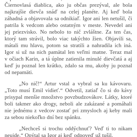
Čiernovlasá diablica, ako ju občas prezýval, ale bola
najkrajšie dievča snáď na celej planéte. Aj keď bola
záhadná a objavovala sa odnikiaľ. Igor ani len netušil, či
patrila k vedcom alebo ostatným v meste. Nevedel ani
jej priezvisko. No nebolo to nič zvláštne. Za ten čas,
ktorý tam strávil, bolo viac takýchto žien. Objavili sa,
mátali mu hlavu, potom sa stratili a nahradila ich iná.
Igor si už na nich pamätal len veľmi matne. Teraz mal
v očiach Karin, a tá úplne zatienila minulé dievčatá a aj
keď ju poznal len krátko, zdalo sa mu, akoby ju poznal
od nepamäti.
„No nič!“ Artur vstal a vybral sa ku kávovaru.
„Toto musí Emil vidieť.“ Odvetil, zatiaľ čo si do kávy
prisypal menšie množstvo povzbudzovákov. Látky, ktoré
boli takmer ako drogy, neboli ale zakázané a pomáhali
nie jednému z vedcov zostať pri zmysloch aj keby mali
za sebou niekoľko dní bez spánku.
„Nechceš si trochu oddýchnuť? Veď ti to nikam
neujde.“ Opýtal sa Igor aj keď odpoveď už tušil.