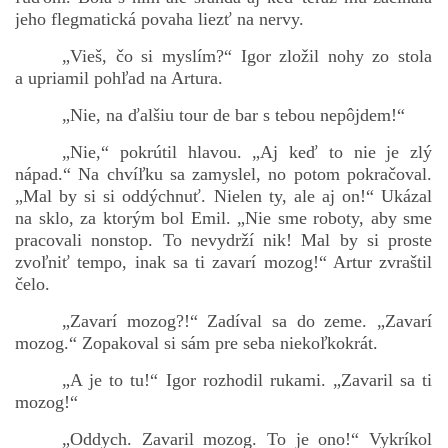
jeho flegmatická povaha liezť na nervy.
„Vieš, čo si myslím?“ Igor zložil nohy zo stola
a upriamil pohľad na Artura.
„Nie, na ďalšiu tour de bar s tebou nepôjdem!“
„Nie,“ pokrútil hlavou. „Aj keď to nie je zlý
nápad.“ Na chvíľku sa zamyslel, no potom pokračoval.
„Mal by si si oddýchnuť. Nielen ty, ale aj on!“ Ukázal
na sklo, za ktorým bol Emil. „Nie sme roboty, aby sme
pracovali nonstop. To nevydrží nik! Mal by si proste
zvoľniť tempo, inak sa ti zavarí mozog!“ Artur zvraštil
čelo.
„Zavarí mozog?!“ Zadíval sa do zeme. „Zavarí
mozog.“ Zopakoval si sám pre seba niekoľkokrát.
„A je to tu!“ Igor rozhodil rukami. „Zavaril sa ti
mozog!“
„Oddych. Zavaril mozog. To je ono!“ Vykríkol