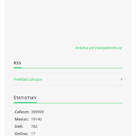
Anketa od Vsevjednom.cz
RSS
Prehľad zdrojov
ŠTATISTIKY
Celkom:
389999
Mesiac:
19140
Deň:
782
Online:
17