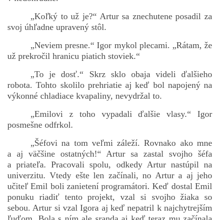
„Koľký to už je?“ Artur sa znechutene posadil za
svoj úhľadne upravený stôl.
„Neviem presne.“ Igor mykol plecami. „Rátam, že
už prekročil hranicu piatich stoviek.“
„To je dosť.“ Skrz sklo obaja videli ďalšieho
robota. Tohto skolilo prehriatie aj keď bol napojený na
výkonné chladiace kvapaliny, nevydržal to.
„Emilovi z toho vypadali ďalšie vlasy.“ Igor
posmešne odfrkol.
„Šéfovi na tom veľmi záleží. Rovnako ako mne
a aj väčšine ostatných!“ Artur sa zastal svojho šéfa
a priateľa. Pracovali spolu, odkedy Artur nastúpil na
univerzitu. Vtedy ešte len začínali, no Artur a aj jeho
učiteľ Emil boli zanietení programátori. Keď dostal Emil
ponuku riadiť tento projekt, vzal si svojho žiaka so
sebou. Artur si vzal Igora aj keď nepatril k najchytrejším
ľuďom. Bola s ním ale sranda aj keď teraz mu začínala