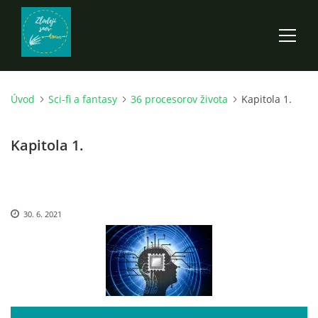
Úvod
Sci-fi a fantasy
36 procesorov života
Kapitola 1.
ÚVOD
Kapitola 1.
ROZPRÁVKY
SCI-FI A FANTASY
30. 6. 2021
ANDARION
EGYRON: SIEDMY DEŇ - 3. DIEL