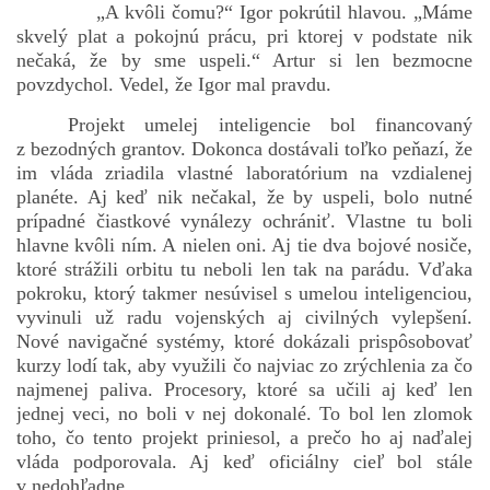
„A kvôli čomu?“ Igor pokrútil hlavou. „Máme
skvelý plat a pokojnú prácu, pri ktorej v podstate nik
nečaká, že by sme uspeli.“ Artur si len bezmocne
povzdychol. Vedel, že Igor mal pravdu.
Projekt umelej inteligencie bol financovaný
z bezodných grantov. Dokonca dostávali toľko peňazí, že
im vláda zriadila vlastné laboratórium na vzdialenej
planéte. Aj keď nik nečakal, že by uspeli, bolo nutné
prípadné čiastkové vynálezy ochrániť. Vlastne tu boli
hlavne kvôli ním. A nielen oni. Aj tie dva bojové nosiče,
ktoré strážili orbitu tu neboli len tak na parádu. Vďaka
pokroku, ktorý takmer nesúvisel s umelou inteligenciou,
vyvinuli už radu vojenských aj civilných vylepšení.
Nové navigačné systémy, ktoré dokázali prispôsobovať
kurzy lodí tak, aby využili čo najviac zo zrýchlenia za čo
najmenej paliva. Procesory, ktoré sa učili aj keď len
jednej veci, no boli v nej dokonalé. To bol len zlomok
toho, čo tento projekt priniesol, a prečo ho aj naďalej
vláda podporovala. Aj keď oficiálny cieľ bol stále
v nedohľadne.