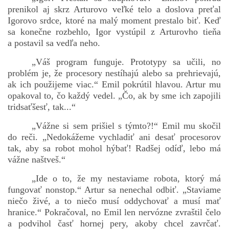
prenikol aj skrz Arturovo veľké telo a doslova preťal
Igorovo srdce, ktoré na malý moment prestalo biť. Keď
sa konečne rozbehlo, Igor vystúpil z Arturovho tieňa
a postavil sa vedľa neho.
„Váš program funguje. Prototypy sa učili, no
problém je, že procesory nestíhajú alebo sa prehrievajú,
ak ich použijeme viac.“ Emil pokrútil hlavou. Artur mu
opakoval to, čo každý vedel. „Čo, ak by sme ich zapojili
tridsaťšesť, tak...“
„Vážne si sem prišiel s týmto?!“ Emil mu skočil
do reči. „Nedokážeme vychladiť ani desať procesorov
tak, aby sa robot mohol hýbať! Radšej odíď, lebo má
vážne naštveš.“
„Ide o to, že my nestaviame robota, ktorý má
fungovať nonstop.“ Artur sa nenechal odbiť. „Staviame
niečo živé, a to niečo musí oddychovať a musí mať
hranice.“ Pokračoval, no Emil len nervózne zvraštil čelo
a podvihol časť hornej pery, akoby chcel zavrčať.