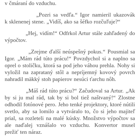
v čmáraní do vzduchu.
„Pozri sa vedľa.“ Igor namieril ukazovák
k sklenenej stene. „Vidíš, ako sa šéfko rozčuľuje?“
bludicka.cirezlo@gmail.com
„Hej, vidím!“ Odfrkol Artur stále zahľadený do
Príbehy a poviedky na tejto stránke sú duševným
výpočtov.
vlastníctvom autorov. Všetky práva vyhradené.
„Zrejme ďalší neúspešný pokus.“ Pousmial sa
Igor. „Mám rád túto prácu!“ Povzdychol si a naplno sa
© 2026 eStránky.sk
|
RSS
|
WebSlice
|
Aktualizované 5. 8. 2026
|
oprel o stoličku, ktorá sa pod jeho váhou prehla. Nohy si
Hore ↑
vyložil na zaprataný stôl a nepríjemný kovový povrch
nahradil mäkký stoh papierov nesúci ťarchu nôh.
„Máš rád túto prácu?“ Začudoval sa Artur. „Ak
by si ju mal rád, tak by si bol tiež naštvaný!“ Zlostne
odhodil fotónové pero. Jeho tenké projektory, ktoré nútili
svetlo, aby sa lomilo a vytváralo to, čo si jeho majiteľ
prial, sa rozleteli na malé kúsky. Množstvo výpočtov sa
ale naďalej vznášalo vo vzduchu. Konvertor musel
prežiť ten náraz.