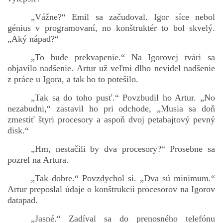
„Vážne?“ Emil sa začudoval. Igor síce nebol
génius v programovaní, no konštruktér to bol skvelý.
„Aký nápad?“
„To bude prekvapenie.“ Na Igorovej tvári sa
objavilo nadšenie. Artur už veľmi dlho nevidel nadšenie
z práce u Igora, a tak ho to potešilo.
„Tak sa do toho pusť.“ Povzbudil ho Artur. „No
nezabudni,“ zastavil ho pri odchode, „Musia sa doň
zmestiť štyri procesory a aspoň dvoj petabajtový pevný
disk.“
„Hm, nestačili by dva procesory?“ Prosebne sa
pozrel na Artura.
„Tak dobre.“ Povzdychol si. „Dva sú minimum.“
Artur preposlal údaje o konštrukcii procesorov na Igorov
datapad.
„Jasné.“ Zadíval sa do prenosného telefónu