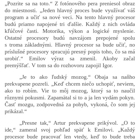
„Pozrite sa na toto.“ Z fotónového pera preniesol obraz
do miestnosti. „Jeden hlavný proces bude využívať váš
program a učiť sa nové veci. Na tento hlavný procesor
budú priamo napojené tri ďalšie. Každý z nich ovláda
kľúčové časti. Motorika, výkon a logické myslenie.
Ostatné procesory budú navzájom prepojené spolu
s troma základnými. Hlavný procesor sa bude učiť, no
príslušné procesory spracujú presný popis toho, čo sa má
urobiť.“ Emilov výraz sa zmenil. Akoby začal
premýšľať. V tom sa do rozhovoru zapojil Igor.
„Je to ako ľudský mozog.“ Obaja sa naňho
prekvapene pozreli. „Keď chcem niečo uchopiť, neviem,
ako to robím. Vie to môj mozog, ktorý sa to naučil
rôznymi pokusmi. Zapamätal si to a ja len vydám pokyn.
Časť mozgu, zodpovedná za pohyb, vykoná, čo som jej
prikázal.“
„Presne tak,“ Artur prekvapene prikývol. „O to
ide,“ zameral svoj pohľad späť k Emilovi. „Každý
procesor bude pracovať len vtedy, keď to bude treba