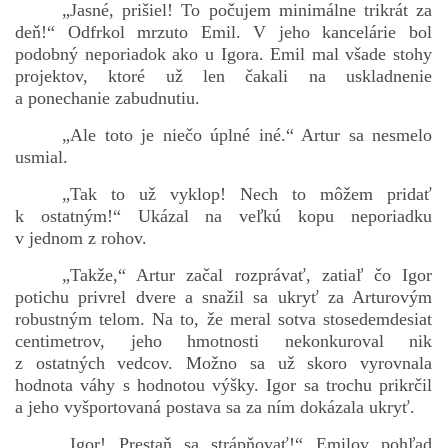
„Jasné, prišiel! To počujem minimálne trikrát za
deň!“ Odfrkol mrzuto Emil. V jeho kancelárie bol
podobný neporiadok ako u Igora. Emil mal všade stohy
projektov, ktoré už len čakali na uskladnenie
a ponechanie zabudnutiu.
„Ale toto je niečo úplné iné.“ Artur sa nesmelo
usmial.
„Tak to už vyklop! Nech to môžem pridať
k ostatným!“ Ukázal na veľkú kopu neporiadku
v jednom z rohov.
„Takže,“ Artur začal rozprávať, zatiaľ čo Igor
potichu privrel dvere a snažil sa ukryť za Arturovým
robustným telom. Na to, že meral sotva stosedemdesiat
centimetrov, jeho hmotnosti nekonkuroval nik
z ostatných vedcov. Možno sa už skoro vyrovnala
hodnota váhy s hodnotou výšky. Igor sa trochu prikrčil
a jeho vyšportovaná postava sa za ním dokázala ukryť.
„Igor! Prestaň sa strápňovať!“ Emilov pohľad