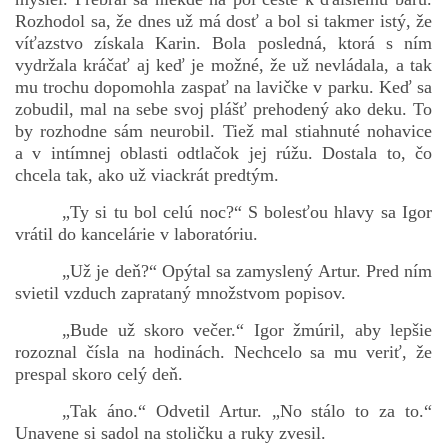
Rozhodol sa, že dnes už má dosť a bol si takmer istý, že
víťazstvo získala Karin. Bola posledná, ktorá s ním
vydržala kráčať aj keď je možné, že už nevládala, a tak
mu trochu dopomohla zaspať na lavičke v parku. Keď sa
zobudil, mal na sebe svoj plášť prehodený ako deku. To
by rozhodne sám neurobil. Tiež mal stiahnuté nohavice
a v intímnej oblasti odtlačok jej rúžu. Dostala to, čo
chcela tak, ako už viackrát predtým.
„Ty si tu bol celú noc?“ S bolesťou hlavy sa Igor
vrátil do kancelárie v laboratóriu.
„Už je deň?“ Opýtal sa zamyslený Artur. Pred ním
svietil vzduch zaprataný množstvom popisov.
„Bude už skoro večer.“ Igor žmúril, aby lepšie
rozoznal čísla na hodinách. Nechcelo sa mu veriť, že
prespal skoro celý deň.
„Tak áno.“ Odvetil Artur. „No stálo to za to.“
Unavene si sadol na stoličku a ruky zvesil.