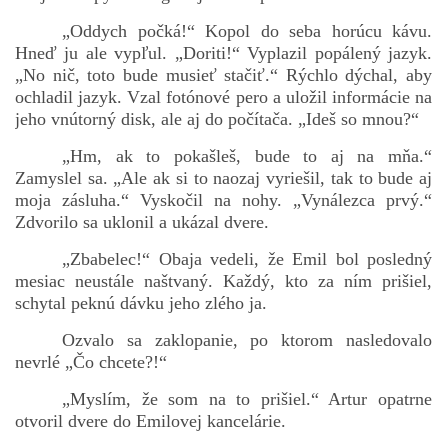
„Oddych počká!“ Kopol do seba horúcu kávu.
Hneď ju ale vypľul. „Doriti!“ Vyplazil popálený jazyk.
„No nič, toto bude musieť stačiť.“ Rýchlo dýchal, aby
ochladil jazyk. Vzal fotónové pero a uložil informácie na
jeho vnútorný disk, ale aj do počítača. „Ideš so mnou?“
„Hm, ak to pokašleš, bude to aj na mňa.“
Zamyslel sa. „Ale ak si to naozaj vyriešil, tak to bude aj
moja zásluha.“ Vyskočil na nohy. „Vynálezca prvý.“
Zdvorilo sa uklonil a ukázal dvere.
„Zbabelec!“ Obaja vedeli, že Emil bol posledný
mesiac neustále naštvaný. Každý, kto za ním prišiel,
schytal peknú dávku jeho zlého ja.
Ozvalo sa zaklopanie, po ktorom nasledovalo
nevrlé „Čo chcete?!“
„Myslím, že som na to prišiel.“ Artur opatrne
otvoril dvere do Emilovej kancelárie.