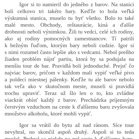
Igor si to namieril do jedného z barov. Na stanici
boli celkovo tri takéto bary. Keďže to bola veľká
výskumná stanica, muselo tu byť všetko. Bolo to také
malé mesto. Obchody, reštaurácie, kiná a ďalšie
drobnosti neboli výnimkou. Žili tu vedci, celé ich rodiny,
ako aj rodiny pomocných zamestnancov. Tí patrili
k bežným ľuďom, ktorým bary neboli cudzie. Igor si
s nimi rozumel často lepšie ako s vedcami. Nebol preňho
žiaden problém nájsť partiu, ktorá by sa podujala na
menšiu tour de bar. Pravidlá boli jednoduché. Prejsť čo
najviac barov, pričom v každom mali vypiť veľké pivo
a poldeci miestnej pálenky. Keďže tu ale barov nebolo
tak veľa ako v skutočnom meste, museli si pravidlá
trochu upraviť. Teraz už šlo len o to, kto zvládne
viackrát obísť každý z barov. Prechádzka príjemným
čerstvým vzduchom na ceste k ďalšiemu baru zvyšovala
množstvo alkoholu, ktoré mohli vypiť.
Igor sa vrátil do bytu až nad ránom. Síce tour
nevyhral, no skončil aspoň druhý. Aspoň si to teda
myslel. Prebral sa niekde na pol ceste k ďalšiemu baru.