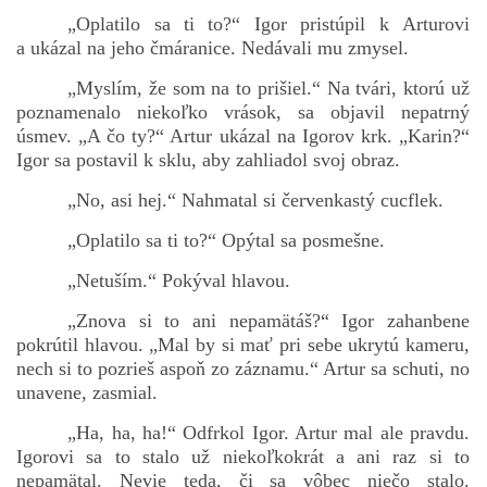
„Oplatilo sa ti to?“ Igor pristúpil k Arturovi
a ukázal na jeho čmáranice. Nedávali mu zmysel.
„Myslím, že som na to prišiel.“ Na tvári, ktorú už
poznamenalo niekoľko vrások, sa objavil nepatrný
úsmev. „A čo ty?“ Artur ukázal na Igorov krk. „Karin?“
Igor sa postavil k sklu, aby zahliadol svoj obraz.
„No, asi hej.“ Nahmatal si červenkastý cucflek.
„Oplatilo sa ti to?“ Opýtal sa posmešne.
„Netuším.“ Pokýval hlavou.
„Znova si to ani nepamätáš?“ Igor zahanbene
pokrútil hlavou. „Mal by si mať pri sebe ukrytú kameru,
nech si to pozrieš aspoň zo záznamu.“ Artur sa schuti, no
unavene, zasmial.
„Ha, ha, ha!“ Odfrkol Igor. Artur mal ale pravdu.
Igorovi sa to stalo už niekoľkokrát a ani raz si to
nepamätal. Nevie teda, či sa vôbec niečo stalo.