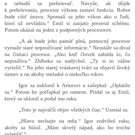
a nebudú sa prehrievať. Navyše, ak dôjde
k prehrievaniu, procesor výkonu zastaví funkciu. Robot
bude cítiť únavu. Spomalí sa jeho výkon ako u ľudí,
ktorí už nevládzu.“ Emil si zaujato prezeral schému.
Potom ukázal na jeden z podporných procesorov.
„A ak bude jeho pamäť plná, pomocný procesor
vymaže staré nepoužívané informácie.“ Neustále sa díval
na čistiaci procesor. „Ako keď človek zabúda to, čo
nepoužíva.“ Zhlboka sa nadýchol. „Ty si to vážne
vyriešil.“ Na jeho starej vráskavej tvári sa objavil široký
úsmev a on akoby omladol o niekoľko rokov.
Igor sa naklonil k Arturovi a zašepkal: „Oplatilo
sa.“ Potom ho potľapkal po ramene. Pridal sa aj Emil,
ktorý sa uklonil a podal mu ruku.
„Toto je najväčší objav všetkých čias.“ Usmial sa.
„Hlavu nechajte na mňa.“ Igor zodvihol ruku,
akoby sa hlásil. „Mám skvelý nápad, ako ho trochu
vylepšiť.“