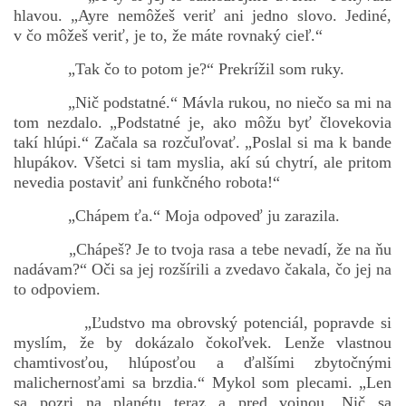
hlavou. „Ayre nemôžeš veriť ani jedno slovo. Jediné,
v čo môžeš veriť, je to, že máte rovnaký cieľ.“
„Tak čo to potom je?“ Prekrížil som ruky.
„Nič podstatné.“ Mávla rukou, no niečo sa mi na
tom nezdalo. „Podstatné je, ako môžu byť človekovia
takí hlúpi.“ Začala sa rozčuľovať. „Poslal si ma k bande
hlupákov. Všetci si tam myslia, akí sú chytrí, ale pritom
nevedia postaviť ani funkčného robota!“
„Chápem ťa.“ Moja odpoveď ju zarazila.
„Chápeš? Je to tvoja rasa a tebe nevadí, že na ňu
nadávam?“ Oči sa jej rozšírili a zvedavo čakala, čo jej na
to odpoviem.
„Ľudstvo ma obrovský potenciál, popravde si
myslím, že by dokázalo čokoľvek. Lenže vlastnou
chamtivosťou, hlúposťou a ďalšími zbytočnými
malichernosťami sa brzdia.“ Mykol som plecami. „Len
sa pozri na planétu teraz a pred vojnou. Nič sa