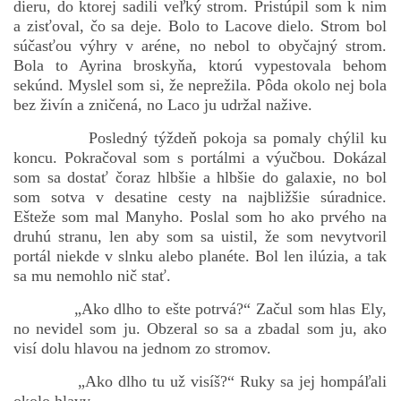
dieru, do ktorej sadili veľký strom. Pristúpil som k nim
a zisťoval, čo sa deje. Bolo to Lacove dielo. Strom bol
súčasťou výhry v aréne, no nebol to obyčajný strom.
Bola to Ayrina broskyňa, ktorú vypestovala behom
sekúnd. Myslel som si, že neprežila. Pôda okolo nej bola
bez živín a zničená, no Laco ju udržal nažive.
Posledný týždeň pokoja sa pomaly chýlil ku
koncu. Pokračoval som s portálmi a výučbou. Dokázal
som sa dostať čoraz hlbšie a hlbšie do galaxie, no bol
som sotva v desatine cesty na najbližšie súradnice.
Ešteže som mal Manyho. Poslal som ho ako prvého na
druhú stranu, len aby som sa uistil, že som nevytvoril
portál niekde v slnku alebo planéte. Bol len ilúzia, a tak
sa mu nemohlo nič stať.
„Ako dlho to ešte potrvá?“ Začul som hlas Ely,
no nevidel som ju. Obzeral so sa a zbadal som ju, ako
visí dolu hlavou na jednom zo stromov.
„Ako dlho tu už visíš?“ Ruky sa jej hompáľali