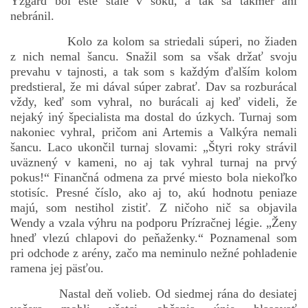
Yzgard bol ešte stále v šoku, a tak sa takmer ani
nebránil.
Kolo za kolom sa striedali súperi, no žiaden
z nich nemal šancu. Snažil som sa však držať svoju
prevahu v tajnosti, a tak som s každým ďalším kolom
predstieral, že mi dával súper zabrať. Dav sa rozburácal
vždy, keď som vyhral, no burácali aj keď videli, že
nejaký iný špecialista ma dostal do úzkych. Turnaj som
nakoniec vyhral, pričom ani Artemis a Valkýra nemali
šancu. Laco ukončil turnaj slovami: „Štyri roky strávil
uväznený v kameni, no aj tak vyhral turnaj na prvý
pokus!“ Finančná odmena za prvé miesto bola niekoľko
stotisíc. Presné číslo, ako aj to, akú hodnotu peniaze
majú, som nestihol zistiť. Z ničoho nič sa objavila
Wendy a vzala výhru na podporu Prízračnej légie. „Ženy
hneď vlezú chlapovi do peňaženky.“ Poznamenal som
pri odchode z arény, začo ma neminulo nežné pohladenie
ramena jej päsťou.
Nastal deň volieb. Od siedmej rána do desiatej