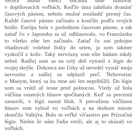
večera mohli všetci občania únie hlasovať
v doplňovacích voľbách. Keďže únia zahŕňala dvanásť
časových pásiem, nebolo možné zosúladiť presný čas.
Každé časové pásmo začínalo a končilo podľa svojich
hodín. Európa bola v poslednom časovom pásme, a tak
zatiaľ čo v Japonsku sa už odhlasovalo, vo Francúzsku
to všetko ešte len začínalo. Zatiaľ čo oni pokojne
vhadzovali volebné lístky do urien, ja som takmer
vyskočil z kože. Taký nervózny som ešte hádam nikdy
nebol. Radšej som sa na celý deň vytratil z légie do
svojej skrýše. Dokonca ani Urky už nevedel vystáť moju
nervozitu a radšej sa odplazil preč. Nehovoriac
o Manym, ktorý sa ku mne ani len nepriblížil. Do légie
som sa vrátil až tesne pred polnocou. Vtedy už bola
väčšina ostatných hlasov spočítaných. Keď sa percentá
zastavili, v légii nastal hluk. S prevažnou väčšinou
hlasov som vyhral vo voľbách a na druhom mieste
skončila Valkýra. Bolo to veľké víťazstvo pre Prízračnú
légiu. Nielen že nám ľudia verili, ale aj to ukázali vo
voľbách.