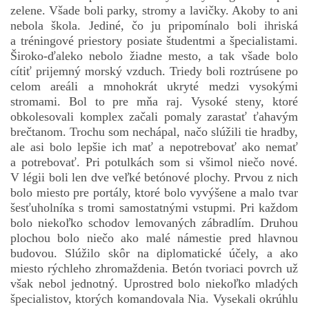
zelene. Všade boli parky, stromy a lavičky. Akoby to ani
nebola škola. Jediné, čo ju pripomínalo boli ihriská
a tréningové priestory posiate študentmi a špecialistami.
Široko-ďaleko nebolo žiadne mesto, a tak všade bolo
cítiť prijemný morský vzduch. Triedy boli roztrúsene po
celom areáli a mnohokrát ukryté medzi vysokými
stromami. Bol to pre mňa raj. Vysoké steny, ktoré
obkolesovali komplex začali pomaly zarastať ťahavým
brečtanom. Trochu som nechápal, načo slúžili tie hradby,
ale asi bolo lepšie ich mať a nepotrebovať ako nemať
a potrebovať. Pri potulkách som si všimol niečo nové.
V légii boli len dve veľké betónové plochy. Prvou z nich
bolo miesto pre portály, ktoré bolo vyvýšene a malo tvar
šesťuholníka s tromi samostatnými vstupmi. Pri každom
bolo niekoľko schodov lemovaných zábradlím. Druhou
plochou bolo niečo ako malé námestie pred hlavnou
budovou. Slúžilo skôr na diplomatické účely, a ako
miesto rýchleho zhromaždenia. Betón tvoriaci povrch už
však nebol jednotný. Uprostred bolo niekoľko mladých
špecialistov, ktorých komandovala Nia. Vysekali okrúhlu