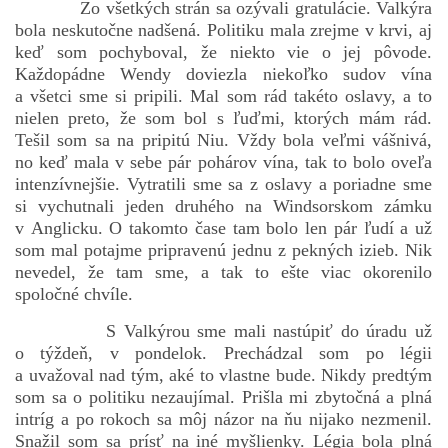
Zo všetkých strán sa ozývali gratulácie. Valkýra
bola neskutočne nadšená. Politiku mala zrejme v krvi, aj
keď som pochyboval, že niekto vie o jej pôvode.
Každopádne Wendy doviezla niekoľko sudov vína
a všetci sme si pripili. Mal som rád takéto oslavy, a to
nielen preto, že som bol s ľuďmi, ktorých mám rád.
Tešil som sa na pripitú Niu. Vždy bola veľmi vášnivá,
no keď mala v sebe pár pohárov vína, tak to bolo oveľa
intenzívnejšie. Vytratili sme sa z oslavy a poriadne sme
si vychutnali jeden druhého na Windsorskom zámku
v Anglicku. O takomto čase tam bolo len pár ľudí a už
som mal potajme pripravenú jednu z pekných izieb. Nik
nevedel, že tam sme, a tak to ešte viac okorenilo
spoločné chvíle.
S Valkýrou sme mali nastúpiť do úradu už
o týždeň, v pondelok. Prechádzal som po légii
a uvažoval nad tým, aké to vlastne bude. Nikdy predtým
som sa o politiku nezaujímal. Prišla mi zbytočná a plná
intríg a po rokoch sa môj názor na ňu nijako nezmenil.
Snažil som sa prísť na iné myšlienky. Légia bola plná