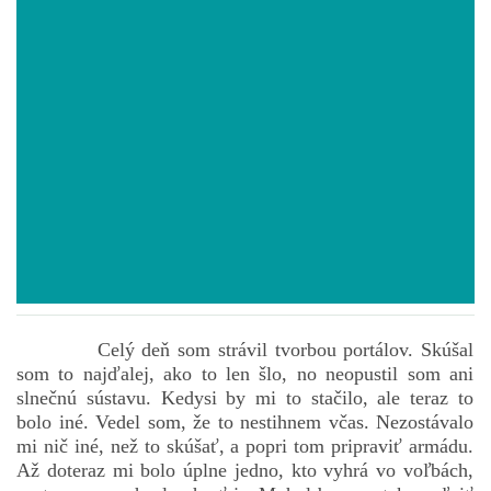
POVIEDKY
GAMEBOOK
ANKETA
BARDIGON
TARA
Celý deň som strávil tvorbou portálov. Skúšal
som to najďalej, ako to len šlo, no neopustil som ani
VÍLA NA BRONZOVEJ ULICI
slnečnú sústavu. Kedysi by mi to stačilo, ale teraz to
bolo iné. Vedel som, že to nestihnem včas. Nezostávalo
mi nič iné, než to skúšať, a popri tom pripraviť armádu.
VLČÍ MOR
Až doteraz mi bolo úplne jedno, kto vyhrá vo voľbách,