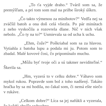
„To ťa vyjde draho.“ Tváril som sa, že
premýšľam, a pri tom som mal na prilbe široký úškrn.
„Čo takto výmenou za minibotov?“ Vedľa nej sa
zväčšil batoh a ona doň celá vliezla. Po pár minútach
z neho vyskočila a rozovrela dlane. Nič v nich však
nebolo. „Čo ty na to?“ Usmievala sa od ucha k uchu.
„Ehm, čože?“ Poškriabal som sa za hlavou.
Vytiahla z batoha lupu a podala mi ju. Potom som to
zbadal. Malé kovové čosi, čo pripomínalo muchu.
„Môžu byť tvoje oči a sú takmer neviditeľné.“
Škerila sa.
„Hm, vyzerá to v celku dobre.“ Váhavo som
mykol rukou. Popravde som bol z toho nadšený. Takáto
hračka by sa mi hodila, no čakal som, či nemá ešte niečo
v rukáve.
„Celkom dobre?“ Líca sa jej nafúkli a vyzerala,
že každú chvíľu vybuchne.