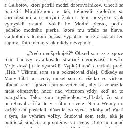
z Galbotov, ktorí patrili medzi dobrovoľníkov. Chceli sa
pomstiť Mirnilčanom, a tak trénovali spoločne so
špecialistami a ostatnými žiakmi. Jeho prezývku však
vymysleli ostatní. Volali ho Modré pierko, podľa
jedného modrého pierka, ktoré mu trčalo na hlave.
Galbotom v teplom počasí vypadalo perie a zostali len
šupiny. Toto pierko však nikdy nevypadlo.
„Prečo ma špehuješ?“ Obzrel som sa a spoza
rohu budovy vykukovalo strapaté čiernovlasé dievča.
Moje slová ju ale vystrašili. Vypleštila oči a utekala preč.
„Heh.“ Uškrnul som sa a pokračoval ďalej. Odkedy sa
Many túlal po svete, musel som si všetko vo virtene
hľadať sám. Upravil som si virten tak, aby sa zobrazila
malá obrazovka hneď nad virtenom vždy, keď na to
pomyslím. Takto som myšlienkou vyhľadal, čo som
potreboval a čítal to v reálnom svete. Nia a Wendy mi
každý deň posielali hlásenia zo sveta. Akoby už rátali
s tým, že vyhrám voľby. Študoval som teda, aká je
politická situácia a problémy vo svete. Bolo to nudné