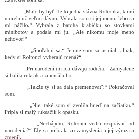
Zamyslel som sa.
„Malo by byť. Je to jedna slávna Roltonka, ktorá
umrela už veľmi dávno. Vybrala som si jej meno, lebo sa
mi páčilo.“ Vybrala z batoha krabičku so stovkami
minibotov a podala mi ju. „Ale nikomu moje meno
nehovor!“
„Spoľahni sa.“ Jemne som sa usmial. „Inak,
kedy si Roltonci vyberajú mená?“
„Pri narodení im ich dávajú rodičia.“ Zamyslene
si balila ruksak a zmenšila ho.
„Takže ty si sa dala premenovať?“ Pokračoval
som.
„Nie, také som si zvolila hneď na začiatku.“
Pripla si malý ruksačik k opasku.
„Nechápem, Roltonci vedia rozprávať od
narodenia?“ Ely sa prebrala zo zamyslenia a jej výraz sa
zmenil.