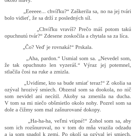
okolo hlavy.
„Eeeeee... chvíľku?“ Zaškerila sa, no na jej tvári
bolo vidieť, že sa drží z posledných síl.
„Chvíľku vravíš? Prečo máš potom takú
opuchnutú tvár?“ Zdesene zoskočila a chytala sa za líca.
„Čo? Veď je rovnaká!“ Prskala.
„Aha, pardon.“ Usmial som sa. „Nevedel som,
že tak opuchnuto len vyzeráš.“ Výraz jej potemnel,
stlačila čosi na ruke a zmizla.
„Uvidíme, kto sa bude smiať teraz!“ Z okolia sa
ozýval hrozivý smiech. Obzeral som sa dookola, no nič
som nevidel ani necítil. Akoby sa zmenila na ducha.
V tom sa mi niečo obšmietlo okolo nohy. Pozrel som sa
dole a čižmy som mal zašnurované dokopy.
„Ha-ha-ha, veľmi vtipné!“ Zohol som sa, aby
som ich rozšnuroval, no v tom do mňa vrazila odzadu
a ja som spadol k zemi. Po okolí sa ozýval jej smiech,