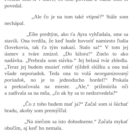
povedal.
„Ale čo je na tom také vtipné?“ Stále som
nechápal.
„Ešte predtým, ako ťa Ayra vyhľadala, sme sa
stavili. Ona tvrdila, že keď bude hovoriť namiesto ľudia
človekovia, tak ťa tým nakazí. Stalo sa!“ V tom jej
úsmev z tváre zmizol. „Do kiloru!“ Znelo to ako
nadávka. „Prehrala som stávku.“ Jej belasá tvár zbledla.
„Teraz jej budem musieť robiť týždeň slúžku a ona má
všade neporiadok. Teda ona to volá
neorganizovaný
poriadok
, no je to jednoducho bordel!“ Prskala
a prekračovala na mieste. „Ale,“ prižmúrila oči
a zadívala sa na mňa, „čo ak by sa to nedozvedela?“
„Čo z toho budem mať ja?“ Začal som si šúchať
bradu, akoby som premýšľal.
„Na niečom sa isto dohodneme.“ Začala mykať
obočím, aj keď ho nemala.