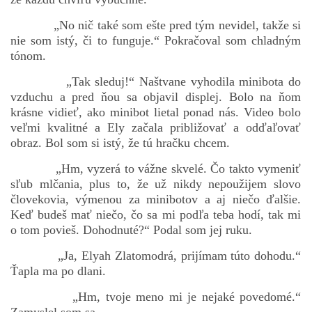
„No nič také som ešte pred tým nevidel, takže si
nie som istý, či to funguje.“ Pokračoval som chladným
tónom.
„Tak sleduj!“ Naštvane vyhodila minibota do
vzduchu a pred ňou sa objavil displej. Bolo na ňom
krásne vidieť, ako minibot lietal ponad nás. Video bolo
veľmi kvalitné a Ely začala približovať a odďaľovať
obraz. Bol som si istý, že tú hračku chcem.
„Hm, vyzerá to vážne skvelé. Čo takto vymeniť
sľub mlčania, plus to, že už nikdy nepoužijem slovo
človekovia, výmenou za minibotov a aj niečo ďalšie.
Keď budeš mať niečo, čo sa mi podľa teba hodí, tak mi
o tom povieš. Dohodnuté?“ Podal som jej ruku.
„Ja, Elyah Zlatomodrá, prijímam túto dohodu.“
Ťapla ma po dlani.
„Hm, tvoje meno mi je nejaké povedomé.“