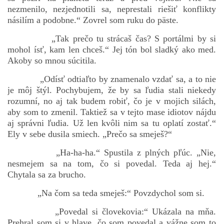
nezmenilo, nezjednotili sa, neprestali riešiť konflikty
násilím a podobne.“ Zovrel som ruku do päste.
„Tak prečo tu strácaš čas? S portálmi by si
mohol ísť, kam len chceš.“ Jej tón bol sladký ako med.
Akoby so mnou súcitila.
„Odísť odtiaľto by znamenalo vzdať sa, a to nie
je môj štýl. Pochybujem, že by sa ľudia stali niekedy
rozumní, no aj tak budem robiť, čo je v mojich silách,
aby som to zmenil. Taktiež sa v tejto mase idiotov nájdu
aj správni ľudia. Už len kvôli nim sa tu oplatí zostať.“
Ely v sebe dusila smiech. „Prečo sa smeješ?“
„Ha-ha-ha.“ Spustila z plných pľúc. „Nie,
nesmejem sa na tom, čo si povedal. Teda aj hej.“
Chytala sa za brucho.
„Na čom sa teda smeješ:“ Povzdychol som si.
„Povedal si človekovia:“ Ukázala na mňa.
Prehral som si v hlave, čo som povedal a vážne som to