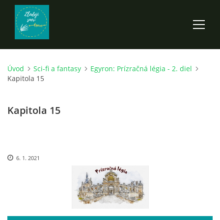
Úvod
Sci-fi a fantasy
Egyron: Prízračná légia - 2. diel
ÚVOD
Kapitola 15
ROZPRÁVKY
Kapitola 15
SCI-FI A FANTASY
6. 1. 2021
ANDARION
EGYRON: SIEDMY DEŇ - 3. DIEL