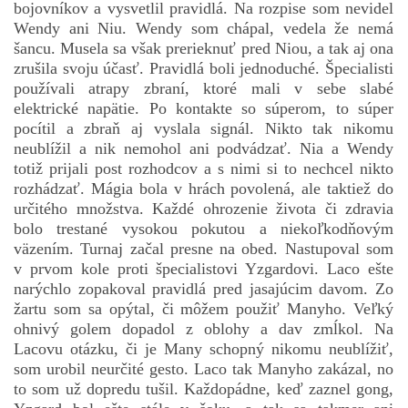
bojovníkov a vysvetlil pravidlá. Na rozpise som nevidel
Wendy ani Niu. Wendy som chápal, vedela že nemá
šancu. Musela sa však prerieknuť pred Niou, a tak aj ona
zrušila svoju účasť. Pravidlá boli jednoduché. Špecialisti
používali atrapy zbraní, ktoré mali v sebe slabé
elektrické napätie. Po kontakte so súperom, to súper
pocítil a zbraň aj vyslala signál. Nikto tak nikomu
neublížil a nik nemohol ani podvádzať. Nia a Wendy
totiž prijali post rozhodcov a s nimi si to nechcel nikto
rozhádzať. Mágia bola v hrách povolená, ale taktiež do
určitého množstva. Každé ohrozenie života či zdravia
bolo trestané vysokou pokutou a niekoľkodňovým
väzením. Turnaj začal presne na obed. Nastupoval som
v prvom kole proti špecialistovi Yzgardovi. Laco ešte
narýchlo zopakoval pravidlá pred jasajúcim davom. Zo
žartu som sa opýtal, či môžem použiť Manyho. Veľký
ohnivý golem dopadol z oblohy a dav zmĺkol. Na
Lacovu otázku, či je Many schopný nikomu neublížiť,
som urobil neurčité gesto. Laco tak Manyho zakázal, no
to som už dopredu tušil. Každopádne, keď zaznel gong,