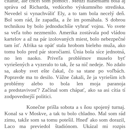
čítanie, ale chcel som pomôcť. Medzi hláseniami bola aj
správa od Richarda, vedúceho výskumného strediska.
Nevedel si vynachváliť Ely, a to tam bola necelý deň.
Bol som rád, že zapadla, a že im pomáhala. S dobrou
technikou by bolo jednoduchšie vyhrať vojnu. Vo svete
sa veľa toho nezmenilo. Amerika zostávala pod vládou
kartelov a až na pár izolovaných miest, bolo nebezpečné
tam ísť. Afrika sa opäť stala hrobom bieleho muža, ako
tomu bolo pred pár storočiami. Únia bola síce jednotná,
no len naoko. Priveľa problémov muselo byť
vyriešených a vyzeralo to tak, že sa nič nedeje. No zdalo
sa, akoby svet ešte čakal, čo sa stane po voľbách.
Popravde ma to desilo. Vážne čakali, že ja vyriešim ich
problémy alebo to bola len moja paranoja
a predstavivosť? Začínal som chápať, ako sa asi cítia tí
zodpovednejší politici.
Konečne prišla sobota a s ňou spojený turnaj.
Konal sa v Moskve, a tak tu bolo chladno. Mal som rád
zimu, takže som sa tomu potešil. Hneď ako som dorazil,
Laco ma previedol štadiónom. Ukázal mi rozpis