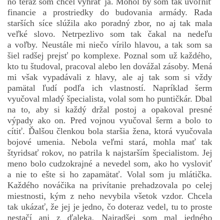
no teraz som chcel vyhrať ja. Mohol by som tak uvoľniť
financie a prostriedky do budovania armády. Rada
starších síce slúžila ako poradný zbor, no aj tak mala
veľké slovo. Netrpezlivo som tak čakal na nedeľu
bludicka.cirezlo@gmail.com
a voľby. Neustále mi niečo vírilo hlavou, a tak som sa
šiel radšej prejsť po komplexe. Poznal som už každého,
Príbehy a poviedky na tejto stránke sú duševným
kto tu študoval, pracoval alebo len dovážal zásoby. Mená
vlastníctvom autorov. Všetky práva vyhradené.
mi však vypadávali z hlavy, ale aj tak som si vždy
pamätal ľudí podľa ich vlastností. Napríklad šerm
© 2026 eStránky.sk
|
RSS
|
WebSlice
|
Aktualizované 5. 8. 2026
|
vyučoval mladý špecialista, volal som ho puntičkár. Dbal
Hore ↑
na to, aby si každý držal postoj a opakoval presné
výpady ako on. Pred vojnou vyučoval šerm a bolo to
cítiť. Ďalšou členkou bola staršia žena, ktorá vyučovala
bojové umenia. Nebola veľmi stará, mohla mať tak
štyridsať rokov, no patrila k najstarším špecialistom. Jej
meno bolo cudzokrajné a nevedel som, ako ho vysloviť
a nie to ešte si ho zapamätať. Volal som ju mlátička.
Každého nováčika na privítanie prehadzovala po celej
miestnosti, kým z neho nevybila všetok vzdor. Chcela
tak ukázať, že jej je jedno, čo doteraz vedel, tu to proste
nestačí ani z ďaleka. Najradšej som mal jedného