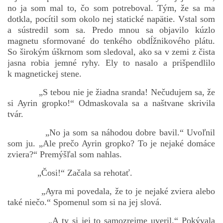
no ja som mal to, čo som potreboval. Tým, že sa ma
dotkla, pocítil som okolo nej statické napätie. Vstal som
a sústredil som sa. Predo mnou sa objavilo kúzlo
magnetu sformované do tenkého obdĺžnikového plátu.
So širokým úškrnom som sledoval, ako sa v zemi z čista
jasna robia jemné ryhy. Ely to nasalo a prišpendlilo
k magnetickej stene.
„S tebou nie je žiadna sranda! Nečudujem sa, že
si Ayrin gropko!“ Odmaskovala sa a naštvane skrivila
tvár.
„No ja som sa náhodou dobre bavil.“ Uvoľnil
som ju. „Ale prečo Ayrin gropko? To je nejaké domáce
zviera?“ Premýšľal som nahlas.
„Čosi!“ Začala sa rehotať.
„Ayra mi povedala, že to je nejaké zviera alebo
také niečo.“ Spomenul som si na jej slová.
„A ty si jej to samozrejme uveril.“ Pokývala