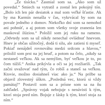
„Že tisícku.“ Zasmial som sa. „Ako som už
povedal.“ Smiech sa vytratil a zostal len pokojný tón.
„Bolo ich len pár desiatok a mal som veľké šťastie. Ak
by ma Karmín nenašla v čas, vykrvácal by som na
povale jedného z domov. Niekoľko dní som sa nemohol
ani pohnúť, a aj potom som všetky svoje zranenia len
maskoval ilúziou.“ Položil som jej ruku na rameno.
„Odvtedy som sa už nikdy nenechal ovládnuť hnevom.
Hnev je občas užitočný, dodá ti silu, ale zatieni ti myseľ.
Pokiaľ nenájdeš rovnováhu medzi srdcom a hlavou,“
priložil som prst na jej hruď, a potom na čelo, „nikdy sa
nestaneš veľkou. Ak sa nemýlim, byť veľkou je to, po
čom túžiš.“ Anika prikývla a oči sa jej rozžiarili. „Tak
začni uvažovať nad tým, čo robíš a staneš sa veľkou.
Ktovie, možno dosiahneš viac ako ja.“ Na prilbe sa
objavil zlovestný úškrn. „Posledná vec, ktorú si vždy
pamätaj!“ Postavil som sa a prísne som sa na ňu
zahľadel. „Správny vojak nebojuje s nenávisti k tým,
ktorí stoja pred ním. Bojuje z lásky k tým, ktorí stoja za
ním.“