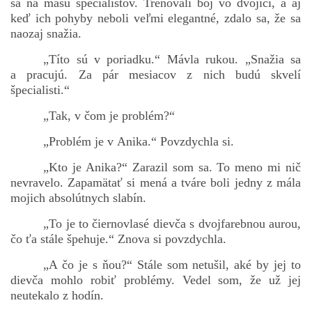
sa na masu špecialistov. Trénovali boj vo dvojici, a aj
keď ich pohyby neboli veľmi elegantné, zdalo sa, že sa
naozaj snažia.
„Títo sú v poriadku.“ Mávla rukou. „Snažia sa
a pracujú. Za pár mesiacov z nich budú skvelí
špecialisti.“
„Tak, v čom je problém?“
„Problém je v Anika.“ Povzdychla si.
„Kto je Anika?“ Zarazil som sa. To meno mi nič
nevravelo. Zapamätať si mená a tváre boli jedny z mála
mojich absolútnych slabín.
„To je to čiernovlasé dievča s dvojfarebnou aurou,
čo ťa stále špehuje.“ Znova si povzdychla.
„A čo je s ňou?“ Stále som netušil, aké by jej to
dievča mohlo robiť problémy. Vedel som, že už jej
neutekalo z hodín.