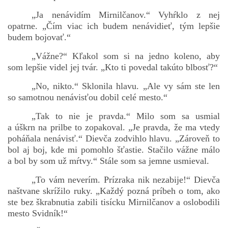
„Ja nenávidím Mirnilčanov.“ Vyhŕklo z nej
opatrne. „Čím viac ich budem nenávidieť, tým lepšie
budem bojovať.“
„Vážne?“ Kľakol som si na jedno koleno, aby
som lepšie videl jej tvár. „Kto ti povedal takúto blbosť?“
„No, nikto.“ Sklonila hlavu. „Ale vy sám ste len
so samotnou nenávisťou dobil celé mesto.“
„Tak to nie je pravda.“ Milo som sa usmial
a úškrn na prilbe to zopakoval. „Je pravda, že ma vtedy
poháňala nenávisť.“ Dievča zodvihlo hlavu. „Zároveň to
bol aj boj, kde mi pomohlo šťastie. Stačilo vážne málo
a bol by som už mŕtvy.“ Stále som sa jemne usmieval.
„To vám neverím. Prízraka nik nezabije!“ Dievča
naštvane skrížilo ruky. „Každý pozná príbeh o tom, ako
ste bez škrabnutia zabili tisícku Mirnilčanov a oslobodili
mesto Svidník!“