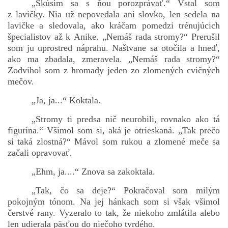
„Skúsim sa s ňou porozprávať.“ Vstal som
z lavičky. Nia už nepovedala ani slovko, len sedela na
lavičke a sledovala, ako kráčam pomedzi trénujúcich
špecialistov až k Anike. „Nemáš rada stromy?“ Prerušil
som ju uprostred náprahu. Naštvane sa otočila a hneď,
ako ma zbadala, zmeravela. „Nemáš rada stromy?“
Zodvihol som z hromady jeden zo zlomených cvičných
mečov.
„Ja, ja...“ Koktala.
„Stromy ti predsa nič neurobili, rovnako ako tá
figurína.“ Všimol som si, aká je otrieskaná. „Tak prečo
si taká zlostná?“ Mávol som rukou a zlomené meče sa
začali opravovať.
„Ehm, ja....“ Znova sa zakoktala.
„Tak, čo sa deje?“ Pokračoval som milým
pokojným tónom. Na jej hánkach som si však všimol
čerstvé rany. Vyzeralo to tak, že niekoho zmlátila alebo
len udierala päsťou do niečoho tvrdého.