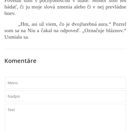
Povedal som s pochybnosťou v hlase. Mohol som len
hádať, či ju moje slová zmenia alebo či v nej prevládne
hnev.
„Hm, asi už viem, čo je dvojfarebná aura.“ Pozrel
som sa na Niu a čakal na odpoveď. „Označuje bláznov.“
Usmiala sa.
Komentáre