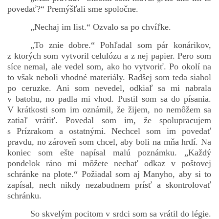
povedať?“ Premýšľali sme spoločne.
„Nechaj im list.“ Ozvalo sa po chvíľke.
„To znie dobre.“ Pohľadal som pár konárikov,
z ktorých som vytvoril celulózu a z nej papier. Pero som
síce nemal, ale vedel som, ako ho vytvoriť. Po okolí na
to však neboli vhodné materiály. Radšej som teda siahol
po ceruzke. Ani som nevedel, odkiaľ sa mi nabrala
v batohu, no padla mi vhod. Pustil som sa do písania.
V krátkosti som im oznámil, že žijem, no nemôžem sa
zatiaľ vrátiť. Povedal som im, že spolupracujem
s Prízrakom a ostatnými. Nechcel som im povedať
pravdu, no zároveň som chcel, aby boli na mňa hrdí. Na
koniec som ešte napísal malú poznámku. „Každý
pondelok ráno mi môžete nechať odkaz v poštovej
schránke na plote.“ Požiadal som aj Manyho, aby si to
zapísal, nech nikdy nezabudnem prísť a skontrolovať
schránku.
So skvelým pocitom v srdci som sa vrátil do légie.