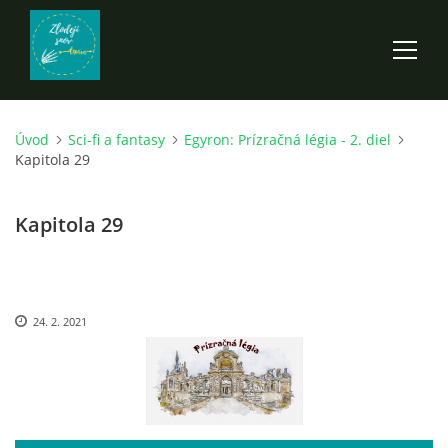
Úvod
Sci-fi a fantasy
Egyron: Prízračná légia - 2. diel
ÚVOD
Kapitola 29
ROZPRÁVKY
Kapitola 29
SCI-FI A FANTASY
24. 2. 2021
ANDARION
EGYRON: SIEDMY DEŇ - 3. DIEL