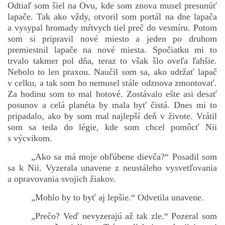
Odtiaľ som šiel na Ovu, kde som znova musel presunúť
lapače. Tak ako vždy, otvoril som portál na dne lapača
a vysypal hromady mŕtvych tiel preč do vesmíru. Potom
som si pripravil nové miesto a jeden po druhom
premiestnil lapače na nové miesta. Spočiatku mi to
trvalo takmer pol dňa, teraz to však šlo oveľa ľahšie.
Nebolo to len praxou. Naučil som sa, ako udržať lapač
v celku, a tak som ho nemusel stále odznova zmontovať.
Za hodinu som to mal hotové. Zostávalo ešte asi desať
posunov a celá planéta by mala byť čistá. Dnes mi to
pripadalo, ako by som mal najlepší deň v živote. Vrátil
som sa teda do légie, kde som chcel pomôcť Nii
s výcvikom.
„Ako sa má moje obľúbene dievča?“ Posadil som
sa k Nii. Vyzerala unavene z neustáleho vysvetľovania
a opravovania svojich žiakov.
„Mohlo by to byť aj lepšie.“ Odvetila unavene.
„Prečo? Veď nevyzerajú až tak zle.“ Pozeral som