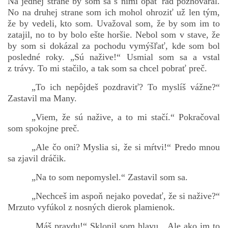
Na jednej strane by som sa s nimi opäť rád pozhováral.
No na druhej strane som ich mohol ohroziť už len tým,
že by vedeli, kto som. Uvažoval som, že by som im to
zatajil, no to by bolo ešte horšie. Nebol som v stave, že
by som si dokázal za pochodu vymýšľať, kde som bol
posledné roky. „Sú nažive!“ Usmial som sa a vstal
z trávy. To mi stačilo, a tak som sa chcel pobrať preč.
„To ich nepôjdeš pozdraviť? To myslíš vážne?“
Zastavil ma Many.
„Viem, že sú nažive, a to mi stačí.“ Pokračoval
som spokojne preč.
„Ale čo oni? Myslia si, že si mŕtvi!“ Predo mnou
sa zjavil dráčik.
„Na to som nepomyslel.“ Zastavil som sa.
„Nechceš im aspoň nejako povedať, že si nažive?“
Mrzuto vyfúkol z nosných dierok plamienok.
„Máš pravdu!“ Sklonil som hlavu. „Ale ako im to