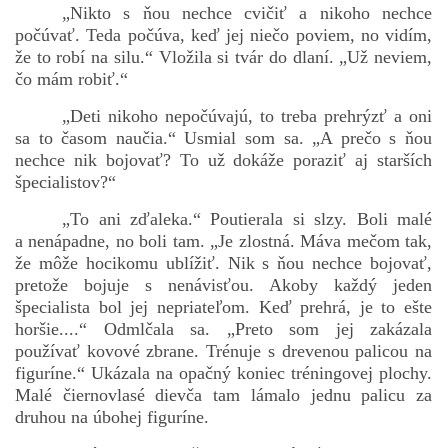
„Nikto s ňou nechce cvičiť a nikoho nechce
počúvať. Teda počúva, keď jej niečo poviem, no vidím,
že to robí na silu.“ Vložila si tvár do dlaní. „Už neviem,
čo mám robiť.“
„Deti nikoho nepočúvajú, to treba prehrýzť a oni
sa to časom naučia.“ Usmial som sa. „A prečo s ňou
nechce nik bojovať? To už dokáže poraziť aj starších
špecialistov?“
„To ani zďaleka.“ Poutierala si slzy. Boli malé
a nenápadne, no boli tam. „Je zlostná. Máva mečom tak,
že môže hocikomu ublížiť. Nik s ňou nechce bojovať,
pretože bojuje s nenávisťou. Akoby každý jeden
špecialista bol jej nepriateľom. Keď prehrá, je to ešte
horšie....“ Odmlčala sa. „Preto som jej zakázala
používať kovové zbrane. Trénuje s drevenou palicou na
figuríne.“ Ukázala na opačný koniec tréningovej plochy.
Malé čiernovlasé dievča tam lámalo jednu palicu za
druhou na úbohej figuríne.