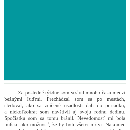
POVIEDKY
GAMEBOOK
ANKETA
BARDIGON
TARA
Za posledné týždne som strávil mnoho času medzi
bežnými ľuďmi. Prechádzal som sa po mestách,
VÍLA NA BRONZOVEJ ULICI
sledoval, ako sa zničené usadlosti dali do poriadku,
a niekoľkokrát som navštívil aj svoju rodnú dedinu.
Spočiatku som sa tomu bránil. Nevedomosť mi bola
VLČÍ MOR
milšia, ako možnosť, že by boli všetci mŕtvi. Nakoniec