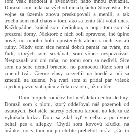
som však neodolal a zvedavosť nado mnou zvíťazila.
Dorazil som teda na východ niekdajšieho Slovenska. Po
vojne sa územia znovu preskupovali a menili, a tak
trochu som mal chaos v tom, ako sa tento štát volal dnes.
bludicka.cirezlo@gmail.com
Každopádne, kráčal som dedinkou, a popri tom som si
prezeral domy. Niektoré z nich boli opravené, iné úplne
Príbehy a poviedky na tejto stránke sú duševným
nové, no mnoho bolo opustených alebo z nich zostali
vlastníctvom autorov. Všetky práva vyhradené.
ruiny. Nikdy som síce nemal dobrú pamäť na tváre, no
ľudí, ktorých som stretával, som vôbec nespoznával.
© 2026 eStránky.sk
|
RSS
|
WebSlice
|
Aktualizované 5. 8. 2026
|
Nespoznali ani oni mňa, no tomu som sa nedivil. Síce
Hore ↑
som na sebe nemal brnenie, no pomocou ilúzie som si
zmenil tvár. Čierne vlasy zosvetlil na hnedé a oči sa
zmenili na zelené. Na tvári som si pridal pár vrások
a jednu jazvu siahajúcu z čela cez oko, až na líce.
Dom mojich rodičov bol neďaleko centra dediny.
Dorazil som k plotu, ktorý oddeľoval náš pozemok od
ostatných. Bol stále natretý zelenou farbou, no kde tu už
vykukala hrdza. Dom sa zdal byť v celku a po dvore
behal pes a sliepky. Chytil som kovovú kľučku na
bránke, no v tom mi po chrbte prebehol mráz. „Čo to