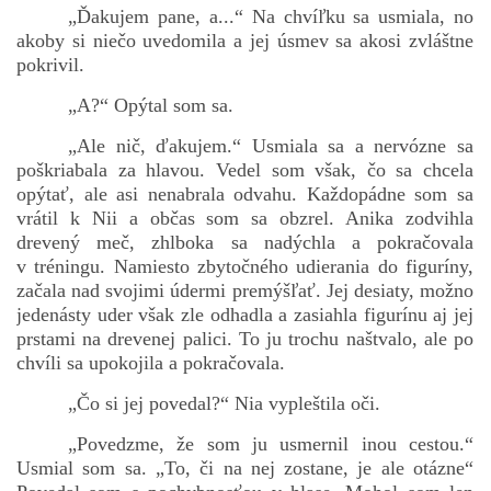
„Ďakujem pane, a...“ Na chvíľku sa usmiala, no
akoby si niečo uvedomila a jej úsmev sa akosi zvláštne
pokrivil.
„A?“ Opýtal som sa.
„Ale nič, ďakujem.“ Usmiala sa a nervózne sa
poškriabala za hlavou. Vedel som však, čo sa chcela
opýtať, ale asi nenabrala odvahu. Každopádne som sa
vrátil k Nii a občas som sa obzrel. Anika zodvihla
drevený meč, zhlboka sa nadýchla a pokračovala
v tréningu. Namiesto zbytočného udierania do figuríny,
začala nad svojimi údermi premýšľať. Jej desiaty, možno
jedenásty uder však zle odhadla a zasiahla figurínu aj jej
prstami na drevenej palici. To ju trochu naštvalo, ale po
chvíli sa upokojila a pokračovala.
„Čo si jej povedal?“ Nia vypleštila oči.
„Povedzme, že som ju usmernil inou cestou.“
Usmial som sa. „To, či na nej zostane, je ale otázne“