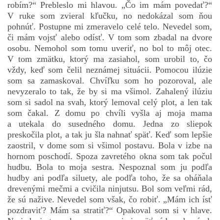
robím?“ Prebleslo mi hlavou. „Čo im mám povedať?“
V ruke som zvieral kľučku, no nedokázal som ňou
pohnúť. Postupne mi zmeravelo celé telo. Nevedel som,
či mám vojsť alebo odísť. V tom som zbadal na dvore
osobu. Nemohol som tomu uveriť, no bol to môj otec.
V tom zmätku, ktorý ma zasiahol, som urobil to, čo
vždy, keď som čelil neznámej situácii. Pomocou ilúzie
som sa zamaskoval. Chvíľku som ho pozoroval, ale
nevyzeralo to tak, že by si ma všimol. Zahalený ilúziu
som si sadol na svah, ktorý lemoval celý plot, a len tak
som čakal. Z domu po chvíli vyšla aj moja mama
a utekala do susedného domu. Jedna zo sliepok
preskočila plot, a tak ju šla nahnať späť. Keď som lepšie
zaostril, v dome som si všimol postavu. Bola v izbe na
hornom poschodí. Spoza zavretého okna som tak počul
hudbu. Bola to moja sestra. Nespoznal som ju podľa
hudby ani podľa siluety, ale podľa toho, že sa oháňala
drevenými mečmi a cvičila ninjutsu. Bol som veľmi rád,
že sú nažive. Nevedel som však, čo robiť. „Mám ich ísť
pozdraviť? Mám sa stratiť?“ Opakoval som si v hlave.