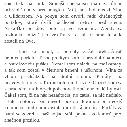
som teda na tank. Silnejší špecialisti mali za úlohu
ochrániť tanky pred mágiou. Môj tank bol medzi Niou
a Gildartsom. Na pokyn som otvoril radu chránených
portálov, ktoré ústili päťdesiat metrov pred stenu.
Niekoľko portálov bolo aj vo vzduchu. Wendy sa
rozhodla použiť len vrtuľníky, a tak ostatné lietadlá
zostali na Ove.
Tank sa pohol, a pomaly začal prekračovať
hranicu portálu. Tesne predtým som si privolal oba meče
a ostreľovaciu pušku. Nemal som náladu na maškarády,
a tak som zostal v čiernom brnení s úškrnom. Vlna za
vlnou prechádzala na druhú stranu. Portály ma
unavovali, no zatiaľ to nebolo nič hrozné. Obzrel som sa
k hradbám, na ktorých pobehovali zmätené malé bytosti.
Čakal som, či na nás nezaútočia, no zatiaľ sa nič nedialo.
Hluk motorov sa niesol pustou krajinou a necelý
kilometer pred nami zastala mirnilská armáda. Portály za
nami sa zavreli a naši vojaci stáli pevne ako kameň pred
značnou presilou.