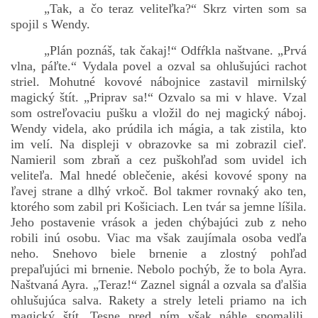
„Tak, a čo teraz veliteľka?“ Skrz virten som sa
spojil s Wendy.
„Plán poznáš, tak čakaj!“ Odfŕkla naštvane. „Prvá
vlna, páľte.“ Vydala povel a ozval sa ohlušujúci rachot
striel. Mohutné kovové nábojnice zastavil mirnilský
magický štít. „Priprav sa!“ Ozvalo sa mi v hlave. Vzal
som ostreľovaciu pušku a vložil do nej magický náboj.
Wendy videla, ako prúdila ich mágia, a tak zistila, kto
im velí. Na displeji v obrazovke sa mi zobrazil cieľ.
Namieril som zbraň a cez puškohľad som uvidel ich
veliteľa. Mal hnedé oblečenie, akési kovové spony na
ľavej strane a dlhý vrkoč. Bol takmer rovnaký ako ten,
ktorého som zabil pri Košiciach. Len tvár sa jemne líšila.
Jeho postavenie vrások a jeden chýbajúci zub z neho
robili inú osobu. Viac ma však zaujímala osoba vedľa
neho. Snehovo biele brnenie a zlostný pohľad
prepaľujúci mi brnenie. Nebolo pochýb, že to bola Ayra.
Naštvaná Ayra. „Teraz!“ Zaznel signál a ozvala sa ďalšia
ohlušujúca salva. Rakety a strely leteli priamo na ich
magický štít. Tesne pred ním však náhle spomalili.