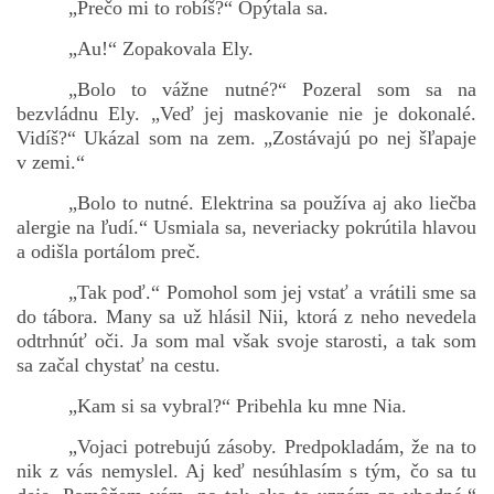
„Prečo mi to robíš?“ Opýtala sa.
„Au!“ Zopakovala Ely.
„Bolo to vážne nutné?“ Pozeral som sa na
bezvládnu Ely. „Veď jej maskovanie nie je dokonalé.
Vidíš?“ Ukázal som na zem. „Zostávajú po nej šľapaje
v zemi.“
„Bolo to nutné. Elektrina sa používa aj ako liečba
alergie na ľudí.“ Usmiala sa, neveriacky pokrútila hlavou
a odišla portálom preč.
„Tak poď.“ Pomohol som jej vstať a vrátili sme sa
do tábora. Many sa už hlásil Nii, ktorá z neho nevedela
odtrhnúť oči. Ja som mal však svoje starosti, a tak som
sa začal chystať na cestu.
„Kam si sa vybral?“ Pribehla ku mne Nia.
„Vojaci potrebujú zásoby. Predpokladám, že na to
nik z vás nemyslel. Aj keď nesúhlasím s tým, čo sa tu