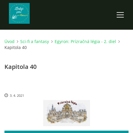
Úvod
Sci-fi a fantasy
Egyron: Prízračná légia - 2. diel
ÚVOD
Kapitola 40
ROZPRÁVKY
Kapitola 40
SCI-FI A FANTASY
3. 4. 2021
ANDARION
EGYRON: SIEDMY DEŇ - 3. DIEL