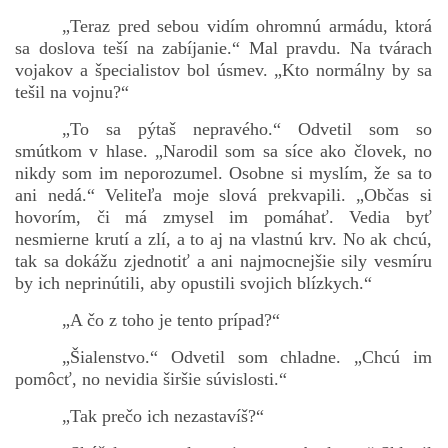
„Teraz pred sebou vidím ohromnú armádu, ktorá
sa doslova teší na zabíjanie.“ Mal pravdu. Na tvárach
vojakov a špecialistov bol úsmev. „Kto normálny by sa
tešil na vojnu?“
„To sa pýtaš nepravého.“ Odvetil som so
smútkom v hlase. „Narodil som sa síce ako človek, no
nikdy som im neporozumel. Osobne si myslím, že sa to
ani nedá.“ Veliteľa moje slová prekvapili. „Občas si
hovorím, či má zmysel im pomáhať. Vedia byť
nesmierne krutí a zlí, a to aj na vlastnú krv. No ak chcú,
tak sa dokážu zjednotiť a ani najmocnejšie sily vesmíru
by ich neprinútili, aby opustili svojich blízkych.“
„A čo z toho je tento prípad?“
„Šialenstvo.“ Odvetil som chladne. „Chcú im
pomôcť, no nevidia širšie súvislosti.“
„Tak prečo ich nezastavíš?“