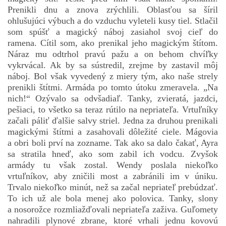
Prenikli dnu a znova zrýchlili. Oblasťou sa šíril
ohlušujúci výbuch a do vzduchu vyleteli kusy tiel. Stlačil
som spúšť a magický náboj zasiahol svoj cieľ do
ramena. Cítil som, ako prenikal jeho magickým štítom.
Náraz mu odtrhol pravú pažu a on behom chvíľky
vykrvácal. Ak by sa sústredil, zrejme by zastavil môj
náboj. Bol však vyvedený z miery tým, ako naše strely
prenikli štítmi. Armáda po tomto útoku zmeravela. „Na
nich!“ Ozývalo sa odvšadiaľ. Tanky, zvieratá, jazdci,
pešiaci, to všetko sa teraz rútilo na nepriateľa. Vrtuľníky
začali páliť ďalšie salvy striel. Jedna za druhou prenikali
magickými štítmi a zasahovali dôležité ciele. Mágovia
a obri boli prví na zozname. Tak ako sa dalo čakať, Ayra
sa stratila hneď, ako som zabil ich vodcu. Zvyšok
armády tu však zostal. Wendy poslala niekoľko
vrtuľníkov, aby zničili most a zabránili im v úniku.
Trvalo niekoľko minút, než sa začal nepriateľ prebúdzať.
To ich už ale bola menej ako polovica. Tanky, slony
a nosorožce rozmliažďovali nepriateľa zaživa. Guľomety
nahradili plynové zbrane, ktoré vrhali jednu kovovú