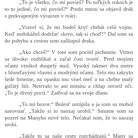
„To je všetko, čo mi povieš? Po toľkých rokoch je
to to jediné, čo mi povieš?“ Predo mnou sa objavil drak
s prekvapeným výrazom v tvári.
„Vravel si, že mi budeš kryť chrbát celú vojnu.
Keď nedokážeš dodržať slovo, tak si choď!“ Dal som sa
do pohybu a cestou som zašliapol draka.
„Ako chceš!“ V tom som pocítil pichnutie. Virten
sa divoko rozblikal a začal čosi tvoriť. Pred mojimi
očami vznikol dospelý muž. Vysoký takmer dva metre
s blonďavými vlasmi a modrými očami. Telo mu zakrylo
šedé brnenie, na opasku mu visel meč a na chrbte malý
guľatý štít. Netrvalo to ani minútu a chlap otvoril oči.
„To je divný pocit.“ Zadíval sa na svoje dlane.
„To mi hovor.“ Bolesť ustúpila a ja som sa mohol
narovnať. „Takže si to naozaj urobil.“ Smutne som sa
pozrel na Manyho nové telo. Nečakal som, že to naozaj
urobí.
„Takže tu sa naše cesty rozchádzajú.“ Many sa