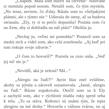
„Chápem. Mala som mieriť na červenú“ Naštvane
si mrmlala popod nosom. Netušil som, čo tým myslela.
„No teraz, neviem, čo ďalej. Rátala som so všelijakými
plánmi, ale s týmto nie.“ Udierala do steny, až sa budova
otriasala. „Ely, ty si to prečo dopustila? Poslala som ťa
na Zem, aby si dohliadla na náš plán!“ Okríkla ju.
„Nechaj ju, veľmi mi pomohla!“ Postavil som sa
medzi nich a videl som, ako celá zozelenela. „Aj keď pri
tom riskuje svoje zdravie.“
„O čom to hovoríš?“ Pozrela sa cezo mňa. „Veď
jej nič nie je.“
„Nevidíš, aká je zelená? Má...“
„Alergiu na ľudí?!“ Ayrin hlas znel zvláštne,
akoby sa pýtala a zároveň oznamovala. „Jasné, alergiu
na ľudí.“ Rázne zopakovala. Otočil som sa k Ely
a zachytil som, ako v rýchlosti stiahla ruky spred seba
k telu. „To sa stáva. Roltonci sú známi tým, že trpia
alergiou na iné druhy.“ Hovorila s vážnou tvárou, no aj