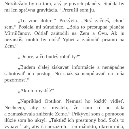
Nezáležalo by na tom, aký je povrch planéty. Stačila by
mi len správna gravitácia.“ Prerušil som ju.
„To znie dobre.“ Prikývla. „Než začneš, choď
sem.“ Poslala mi súradnice. „Bola to prestupná planéta
Mirnilčanov. Odtiaľ zaútočili na Zem a Ovu. Ak ju
nezaistíš, mohli by obísť Yphet a zaútočiť priamo na
Zem.“
„Dobre, a čo budeš robiť ty?“
„Budem ďalej získavať informácie a nenápadne
sabotovať ich postup. No snaž sa neupútavať na mňa
pozornosť.“
„Ako to myslíš?“
„Napríklad Optikor. Nemusí ho každý vidieť.
Nechcem, aby si mysleli, že som ti ho dala
a zamaskovala zničenie Zeme.“ Prikývol som a pomocou
ilúzie som ho ukryl. „Taktiež ich prestupný bod. Skús to
vybaviť tak, aby ťa nezazreli. Len málokto, okrem mňa,