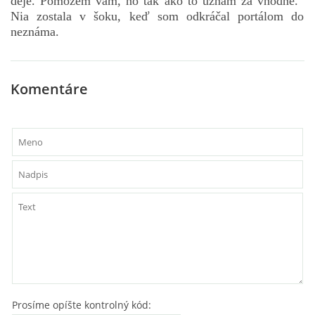
deje. Pomôžem vám, no tak ako to uznám za vhodné.“
Nia zostala v šoku, keď som odkráčal portálom do
neznáma.
Komentáre
Prosíme opíšte kontrolný kód: