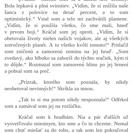
Bola lepkavá a plná svinstiev. „Vidím, že si znížila naše
šanca z polovice na desať percent, a to som
optimistický.“ Vstal som a telo mi zachvátili plamene.
„Vidím, že si použila všetko, čo sme mali, hneď
v prvom boji.“ Kráčal som jej oproti. „Vidím, že si
obetovala životy nielen našich vojakov, ale aj všetkých
zotročených planét. A to všetko kvôli tomuto!“ Pritlačil
som zničenú a zamorenú zeminu na jej hruď. „Som
zvedavý, ako hlboko sa zaboríš do týchto sračiek, kým ti
to dôjde.“ Rozmazal som zamorenú hlinu po jej brnení
a pobral som sa preč.
„Prízrak, ktorého som poznala, by nikdy
neobetoval nevinných!“ Skríkla za mnou.
„Tak to si ma potom nikdy nespoznala!“ Odfrkol
som a zamával som jej na rozlúčku.
Kráčal som k hradbám. Nia a pár ďalších už
vysvetľovalo miestnym, kto sme a čo tu chceme. Nemal
som chuť miešať sa do toho, a tak som len pokračoval