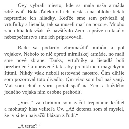
Ovy vybrali miesto, kde sa mala naša armáda
zdržiavať. Bola ďaleko od ich mesta a na oblohe lietali
nepretržite ich hliadky. Keďže sme sem priviezli aj
bludicka.cirezlo@gmail.com
vrtuľníky a lietadla, tak sa museli mať na pozore. Mnoho
z ich hliadok však už navštívilo Zem, a práve na takéto
Príbehy a poviedky na tejto stránke sú duševným
nebezpečenstvo sme ich pripravovali.
vlastníctvom autorov. Všetky práva vyhradené.
Rade sa podarilo zhromaždiť milión a pol
vojakov. Nebolo to nič oproti mirnilskej armáde, no mali
© 2026 eStránky.sk
|
RSS
|
WebSlice
|
Aktualizované 5. 8. 2026
|
sme nové zbrane. Tanky, vrtuľníky a lietadlá boli
Hore ↑
prezbrojené a upravené tak, aby prenikli ich magickými
štítmi. Nikdy však neboli testované naostro. Čím dlhšie
som pozoroval toto divadlo, tým viac som bol naštvaný.
Mal som chuť otvoriť portál späť na Zem a každého
jedného vojaka nim osobne prehodiť.
„Vieš,“ za chrbtom som začul trepotanie krídiel
a mohutný hlas veliteľa Ov. „Až doteraz som si myslel,
že ty si ten najväčší blázon z ľudí.“
„A teraz?“