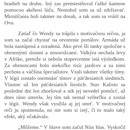
hradieb na druhu. Iný zas premiestňoval ťažké kamene
pomocou akéhosi lúču. Nemohol som sa už zdržiavať.
Mirnilčania boli takmer na dosah, a tak som sa vrátil na
Ovu.
Zatiaľ čo Wendy sa trápila s motivačnou rečou, ja
som sa začal chystať na otvorenie portálov. Armáda už
bola nastúpená a zoradená. Ako prvé šli tanky spoločne s
obrnenými slonmi a nosorožcami. Valkýra nechala levy
v Afrike, pretože si nebola stopercentne istá výsledkom.
Za obrnencami bolo niekoľko tisíc jazdcov a za nimi
pechota a väčšina špecialistov. Vzali takmer všetky tímy.
V légii zostalo osemnásť tímov z päťdesiatich siedmich.
Vlastne už len päťdesiatich šiestich. Stav Kalisto sa
posledné dni len zhoršoval a nik jej nevedel pomôcť, až
dnes ráno umrela. Jej tím tak nemal veliteľku a zostal
v légii. Wendy však využila aj jej smrť. V motivačnej
reči ju spomenula, no nie som si istý, či to malo taký
efekt, aký očakávala.
„Môžeme.“ V hlave som začul Niin hlas. Vyskočil