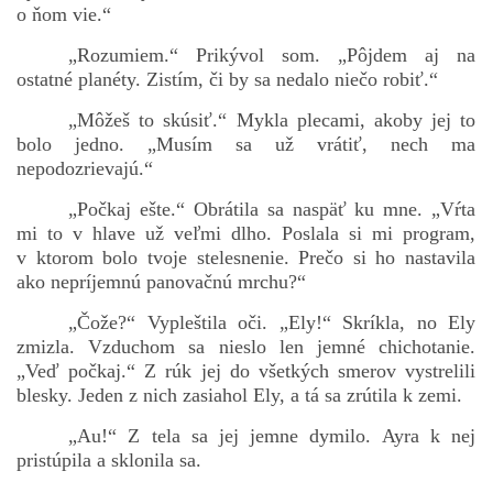
o ňom vie.“
„Rozumiem.“ Prikývol som. „Pôjdem aj na
ostatné planéty. Zistím, či by sa nedalo niečo robiť.“
„Môžeš to skúsiť.“ Mykla plecami, akoby jej to
bolo jedno. „Musím sa už vrátiť, nech ma
nepodozrievajú.“
„Počkaj ešte.“ Obrátila sa naspäť ku mne. „Vŕta
mi to v hlave už veľmi dlho. Poslala si mi program,
v ktorom bolo tvoje stelesnenie. Prečo si ho nastavila
ako nepríjemnú panovačnú mrchu?“
„Čože?“ Vypleštila oči. „Ely!“ Skríkla, no Ely
zmizla. Vzduchom sa nieslo len jemné chichotanie.
„Veď počkaj.“ Z rúk jej do všetkých smerov vystrelili
blesky. Jeden z nich zasiahol Ely, a tá sa zrútila k zemi.
„Au!“ Z tela sa jej jemne dymilo. Ayra k nej
pristúpila a sklonila sa.