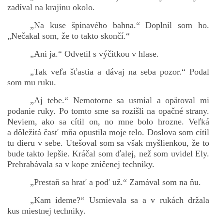
zadíval na krajinu okolo.
„Na kuse špinavého bahna.“ Doplnil som ho.
„Nečakal som, že to takto skončí.“
„Ani ja.“ Odvetil s výčitkou v hlase.
„Tak veľa šťastia a dávaj na seba pozor.“ Podal
som mu ruku.
„Aj tebe.“ Nemotorne sa usmial a opätoval mi
podanie ruky. Po tomto sme sa rozišli na opačné strany.
Neviem, ako sa cítil on, no mne bolo hrozne. Veľká
a dôležitá časť mňa opustila moje telo. Doslova som cítil
tu dieru v sebe. Utešoval som sa však myšlienkou, že to
bude takto lepšie. Kráčal som ďalej, než som uvidel Ely.
Prehrabávala sa v kope zničenej techniky.
„Prestaň sa hrať a poď už.“ Zamával som na ňu.
„Kam ideme?“ Usmievala sa a v rukách držala
kus miestnej techniky.