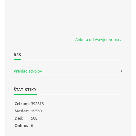
Anketa od Vsevjednom.cz
RSS
Prehľad zdrojov
ŠTATISTIKY
Celkom:
392818
Mesiac:
19560
Deň:
508
Online:
6