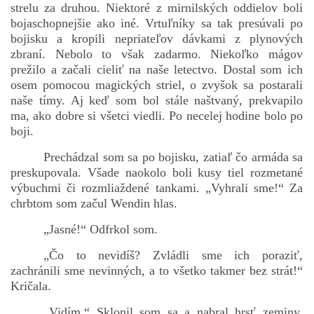
strelu za druhou. Niektoré z mirnilských oddielov boli
bojaschopnejšie ako iné. Vrtuľníky sa tak presúvali po
bojisku a kropili nepriateľov dávkami z plynových
zbraní. Nebolo to však zadarmo. Niekoľko mágov
prežilo a začali cieliť na naše letectvo. Dostal som ich
osem pomocou magických striel, o zvyšok sa postarali
naše tímy. Aj keď som bol stále naštvaný, prekvapilo
ma, ako dobre si všetci viedli. Po necelej hodine bolo po
boji.
Prechádzal som sa po bojisku, zatiaľ čo armáda sa
preskupovala. Všade naokolo boli kusy tiel rozmetané
výbuchmi či rozmliaždené tankami. „Vyhrali sme!“ Za
chrbtom som začul Wendin hlas.
„Jasné!“ Odfrkol som.
„Čo to nevidíš? Zvládli sme ich poraziť,
zachránili sme nevinných, a to všetko takmer bez strát!“
Kričala.
„Vidím.“ Sklonil som sa a nabral hrsť zeminy.