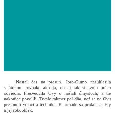
POVIEDKY
GAMEBOOK
ANKETA
BARDIGON
TARA
Nastal čas na presun. Joro-Gumo nesúhlasila
s útokom rovnako ako ja, no aj tak si svoju prácu
VÍLA NA BRONZOVEJ ULICI
odviedla. Presvedčila Ovy o našich úmysloch, a tie
nakoniec povolili. Trvalo takmer pol dňa, než sa na Ovu
presunuli vojaci a technika. K armáde sa pridala aj Ely
VLČÍ MOR
a jej robooblek.