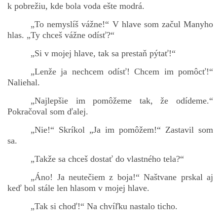
k pobrežiu, kde bola voda ešte modrá.
„To nemyslíš vážne!“ V hlave som začul Manyho
hlas. „Ty chceš vážne odísť?“
„Si v mojej hlave, tak sa prestaň pýtať!“
„Lenže ja nechcem odísť! Chcem im pomôcť!“
Naliehal.
„Najlepšie im pomôžeme tak, že odídeme.“
Pokračoval som ďalej.
„Nie!“ Skríkol „Ja im pomôžem!“ Zastavil som
sa.
„Takže sa chceš dostať do vlastného tela?“
„Áno! Ja neutečiem z boja!“ Naštvane prskal aj
keď bol stále len hlasom v mojej hlave.
„Tak si choď!“ Na chvíľku nastalo ticho.