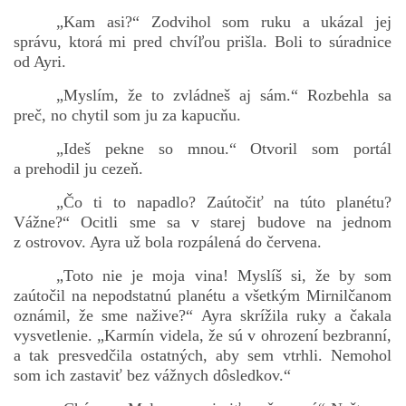
„Kam asi?“ Zodvihol som ruku a ukázal jej
správu, ktorá mi pred chvíľou prišla. Boli to súradnice
od Ayri.
„Myslím, že to zvládneš aj sám.“ Rozbehla sa
preč, no chytil som ju za kapucňu.
„Ideš pekne so mnou.“ Otvoril som portál
a prehodil ju cezeň.
„Čo ti to napadlo? Zaútočiť na túto planétu?
Vážne?“ Ocitli sme sa v starej budove na jednom
z ostrovov. Ayra už bola rozpálená do červena.
„Toto nie je moja vina! Myslíš si, že by som
zaútočil na nepodstatnú planétu a všetkým Mirnilčanom
oznámil, že sme nažive?“ Ayra skrížila ruky a čakala
vysvetlenie. „Karmín videla, že sú v ohrození bezbranní,
a tak presvedčila ostatných, aby sem vtrhli. Nemohol
som ich zastaviť bez vážnych dôsledkov.“