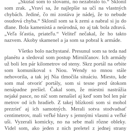
„Skúšal som to slovami, no nezabralo to.“ Sklonil
som zrak. „Vraví sa, že najlepšie sa učí na vlastných
chybách. Jediné, čo mi zostáva je nádej, že to nebude
osudová chyba.“ Sklonil som sa k zemi a nabral si ju do
dlane. Bola kamenistá a neúrodná, no aj tak bola zdravá.
„Veľa šťastia, priateľu.“ Veliteľ nečakal, že ho takto
nazvem. Akoby skamenel a ja som sa pobral k armáde.
Všetko bolo nachystané. Presunul som sa teda nad
planétu a sledoval som postup Mirnilčanov. Ich armády
už boli len pár kilometrov od steny. Skrz portál na orbite
som komunikoval s Niou. Wendy so mnou stále
nehovorila, a tak jej Nia tlmočila situáciu. Miesto, kde
som mal otvoriť portály, som si tesne pred útokom
nenápadne prešiel. Čakal som, že miestni nastrážia
nejaké pasce, no nič som nenašiel aj keď som bol len pár
metrov od ich hradieb. Z takej blízkosti som si mohol
prezrieť aj ich samotných. Merali sotva stodvadsať
centimetrov, mali veľké hlavy s jemnými vlasmi a veľké
uši. Vyzerali komicky, no na sebe mali rôzne obleky.
Videl som, ako jeden z nich preletel z jednej strany