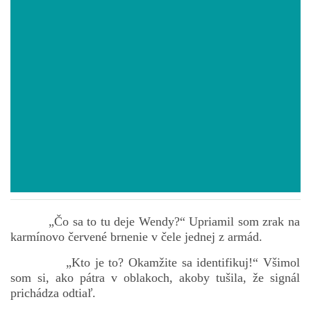
POVIEDKY
GAMEBOOK
ANKETA
BARDIGON
TARA
„Čo sa to tu deje Wendy?“ Upriamil som zrak na
karmínovo červené brnenie v čele jednej z armád.
VÍLA NA BRONZOVEJ ULICI
„Kto je to? Okamžite sa identifikuj!“ Všimol
som si, ako pátra v oblakoch, akoby tušila, že signál
VLČÍ MOR
prichádza odtiaľ.