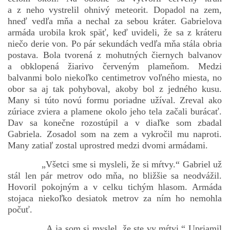
a z neho vystrelil ohnivý meteorit. Dopadol na zem,
hneď vedľa mňa a nechal za sebou kráter. Gabrielova
armáda urobila krok späť, keď uvideli, že sa z kráteru
niečo derie von. Po pár sekundách vedľa mňa stála obria
postava. Bola tvorená z mohutných čiernych balvanov
a obklopená žiarivo červeným plameňom. Medzi
balvanmi bolo niekoľko centimetrov voľného miesta, no
obor sa aj tak pohyboval, akoby bol z jedného kusu.
Many si túto novú formu poriadne užíval. Zreval ako
zúriace zviera a plamene okolo jeho tela začali burácať.
Dav sa konečne rozostúpil a v diaľke som zbadal
Gabriela. Zosadol som na zem a vykročil mu naproti.
Many zatiaľ zostal uprostred medzi dvomi armádami.
„Všetci sme si mysleli, že si mŕtvy.“ Gabriel už
stál len pár metrov odo mňa, no bližšie sa neodvážil.
Hovoril pokojným a v celku tichým hlasom. Armáda
stojaca niekoľko desiatok metrov za ním ho nemohla
počuť.
„A ja som si myslel, že ste vy mŕtvi.“ Upriamil