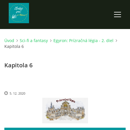
Úvod
Sci-fi a fantasy
Egyron: Prízračná légia - 2. diel
ÚVOD
Kapitola 6
ROZPRÁVKY
Kapitola 6
SCI-FI A FANTASY
5. 12. 2020
ANDARION
EGYRON: SIEDMY DEŇ - 3. DIEL