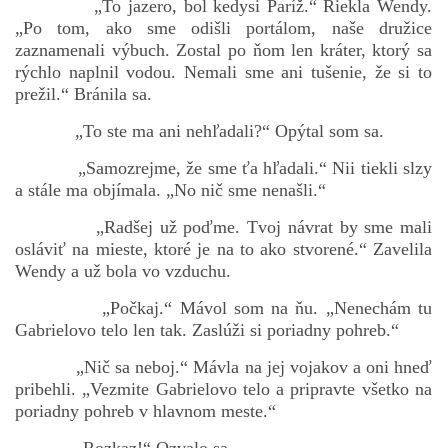
„To jazero, bol kedysi Paríž.“ Riekla Wendy.
„Po tom, ako sme odišli portálom, naše družice
zaznamenali výbuch. Zostal po ňom len kráter, ktorý sa
rýchlo naplnil vodou. Nemali sme ani tušenie, že si to
prežil.“ Bránila sa.
„To ste ma ani nehľadali?“ Opýtal som sa.
„Samozrejme, že sme ťa hľadali.“ Nii tiekli slzy
a stále ma objímala. „No nič sme nenašli.“
„Radšej už poďme. Tvoj návrat by sme mali
osláviť na mieste, ktoré je na to ako stvorené.“ Zavelila
Wendy a už bola vo vzduchu.
„Počkaj.“ Mávol som na ňu. „Nenechám tu
Gabrielovo telo len tak. Zaslúži si poriadny pohreb.“
„Nič sa neboj.“ Mávla na jej vojakov a oni hneď
pribehli. „Vezmite Gabrielovo telo a pripravte všetko na
poriadny pohreb v hlavnom meste.“