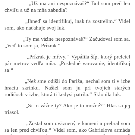
„Už ma ani nespoznávaš?“ Bol som preč len
chvíľu a už na mňa zabudla?
„Ihneď sa identifikuj, inak ťa zostrelím.“ Videl
bludicka.cirezlo@gmail.com
som, ako naťahuje svoj luk.
Príbehy a poviedky na tejto stránke sú duševným
„Ty ma vážne nespoznávaš?“ Začudoval som sa.
vlastníctvom autorov. Všetky práva vyhradené.
„Veď to som ja, Prízrak.“
„Prízrak je mŕtvy.“ Vypálila šíp, ktorý preletel
© 2026 eStránky.sk
|
RSS
|
WebSlice
|
Aktualizované 5. 8. 2026
|
pár metrov vedľa mňa. „Posledné varovanie, identifikuj
Hore ↑
sa!“
„Než sme odišli do Paríža, nechal som ti v izbe
hraciu skrinku. Našiel som ju pri tvojich starých
rodičoch v izbe, ktorá ti kedysi patrila.“ Sklonila luk.
„Si to vážne ty? Ako je to možné?“ Hlas sa jej
triasol.
„Zostal som uväznený v kameni a prebral som
sa len pred chvíľou.“ Videl som, ako Gabrielova armáda