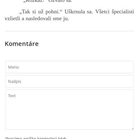
„Rozkaz!“ Ozvalo sa.
„Tak si už pohni.“ Uškrnula sa. Všetci špecialisti
vzlietli a nasledovali sme ju.
Komentáre
Prosíme opíšte kontrolný kód: