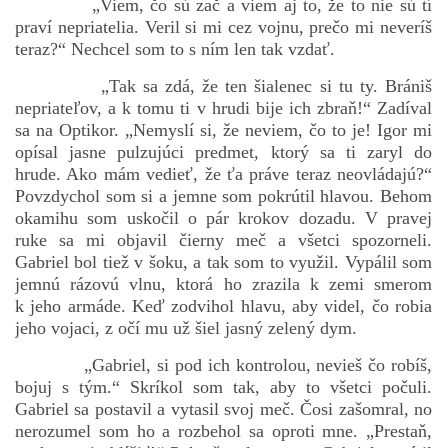
„Viem, čo sú zač a viem aj to, že to nie sú tí
praví nepriatelia. Veril si mi cez vojnu, prečo mi neveríš
teraz?“ Nechcel som to s ním len tak vzdať.
„Tak sa zdá, že ten šialenec si tu ty. Brániš
nepriateľov, a k tomu ti v hrudi bije ich zbraň!“ Zadíval
sa na Optikor. „Nemyslí si, že neviem, čo to je! Igor mi
opísal jasne pulzujúci predmet, ktorý sa ti zaryl do
hrude. Ako mám vedieť, že ťa práve teraz neovládajú?“
Povzdychol som si a jemne som pokrútil hlavou. Behom
okamihu som uskočil o pár krokov dozadu. V pravej
ruke sa mi objavil čierny meč a všetci spozorneli.
Gabriel bol tiež v šoku, a tak som to využil. Vypálil som
jemnú rázovú vlnu, ktorá ho zrazila k zemi smerom
k jeho armáde. Keď zodvihol hlavu, aby videl, čo robia
jeho vojaci, z očí mu už šiel jasný zelený dym.
„Gabriel, si pod ich kontrolou, nevieš čo robíš,
bojuj s tým.“ Skríkol som tak, aby to všetci počuli.
Gabriel sa postavil a vytasil svoj meč. Čosi zašomral, no
nerozumel som ho a rozbehol sa oproti mne. „Prestaň,