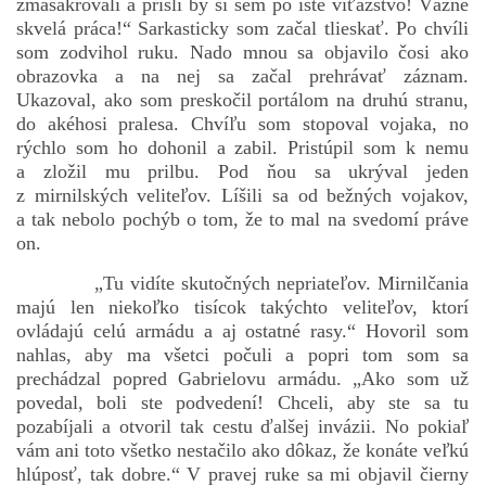
zmasakrovali a prišli by si sem po isté víťazstvo! Vážne
skvelá práca!“ Sarkasticky som začal tlieskať. Po chvíli
som zodvihol ruku. Nado mnou sa objavilo čosi ako
obrazovka a na nej sa začal prehrávať záznam.
Ukazoval, ako som preskočil portálom na druhú stranu,
do akéhosi pralesa. Chvíľu som stopoval vojaka, no
rýchlo som ho dohonil a zabil. Pristúpil som k nemu
a zložil mu prilbu. Pod ňou sa ukrýval jeden
z mirnilských veliteľov. Líšili sa od bežných vojakov,
a tak nebolo pochýb o tom, že to mal na svedomí práve
on.
„Tu vidíte skutočných nepriateľov. Mirnilčania
majú len niekoľko tisícok takýchto veliteľov, ktorí
ovládajú celú armádu a aj ostatné rasy.“ Hovoril som
nahlas, aby ma všetci počuli a popri tom som sa
prechádzal popred Gabrielovu armádu. „Ako som už
povedal, boli ste podvedení! Chceli, aby ste sa tu
pozabíjali a otvoril tak cestu ďalšej invázii. No pokiaľ
vám ani toto všetko nestačilo ako dôkaz, že konáte veľkú
hlúposť, tak dobre.“ V pravej ruke sa mi objavil čierny