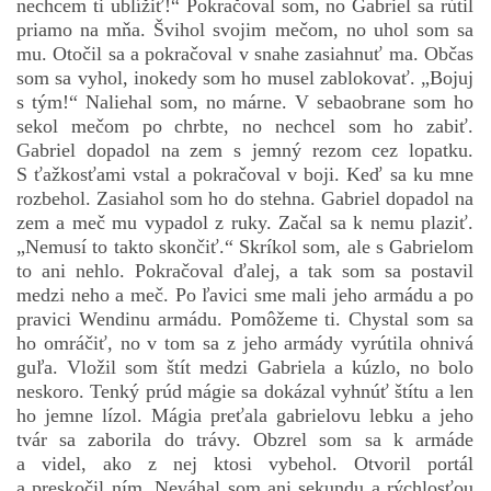
nechcem ti ublížiť!“ Pokračoval som, no Gabriel sa rútil
priamo na mňa. Švihol svojim mečom, no uhol som sa
mu. Otočil sa a pokračoval v snahe zasiahnuť ma. Občas
som sa vyhol, inokedy som ho musel zablokovať. „Bojuj
s tým!“ Naliehal som, no márne. V sebaobrane som ho
sekol mečom po chrbte, no nechcel som ho zabiť.
Gabriel dopadol na zem s jemný rezom cez lopatku.
S ťažkosťami vstal a pokračoval v boji. Keď sa ku mne
rozbehol. Zasiahol som ho do stehna. Gabriel dopadol na
zem a meč mu vypadol z ruky. Začal sa k nemu plaziť.
„Nemusí to takto skončiť.“ Skríkol som, ale s Gabrielom
to ani nehlo. Pokračoval ďalej, a tak som sa postavil
medzi neho a meč. Po ľavici sme mali jeho armádu a po
pravici Wendinu armádu. Pomôžeme ti. Chystal som sa
ho omráčiť, no v tom sa z jeho armády vyrútila ohnivá
guľa. Vložil som štít medzi Gabriela a kúzlo, no bolo
neskoro. Tenký prúd mágie sa dokázal vyhnúť štítu a len
ho jemne lízol. Mágia preťala gabrielovu lebku a jeho
tvár sa zaborila do trávy. Obzrel som sa k armáde
a videl, ako z nej ktosi vybehol. Otvoril portál
a preskočil ním. Neváhal som ani sekundu a rýchlosťou