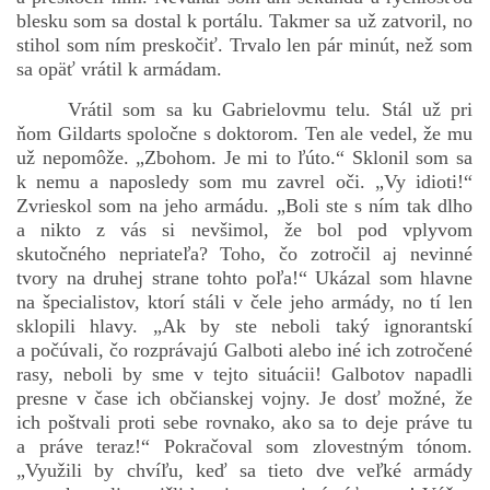
blesku som sa dostal k portálu. Takmer sa už zatvoril, no
stihol som ním preskočiť. Trvalo len pár minút, než som
sa opäť vrátil k armádam.
Vrátil som sa ku Gabrielovmu telu. Stál už pri
ňom Gildarts spoločne s doktorom. Ten ale vedel, že mu
už nepomôže. „Zbohom. Je mi to ľúto.“ Sklonil som sa
k nemu a naposledy som mu zavrel oči. „Vy idioti!“
Zvrieskol som na jeho armádu. „Boli ste s ním tak dlho
a nikto z vás si nevšimol, že bol pod vplyvom
skutočného nepriateľa? Toho, čo zotročil aj nevinné
tvory na druhej strane tohto poľa!“ Ukázal som hlavne
na špecialistov, ktorí stáli v čele jeho armády, no tí len
sklopili hlavy. „Ak by ste neboli taký ignorantskí
a počúvali, čo rozprávajú Galboti alebo iné ich zotročené
rasy, neboli by sme v tejto situácii! Galbotov napadli
presne v čase ich občianskej vojny. Je dosť možné, že
ich poštvali proti sebe rovnako, ako sa to deje práve tu
a práve teraz!“ Pokračoval som zlovestným tónom.
„Využili by chvíľu, keď sa tieto dve veľké armády