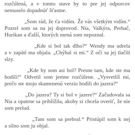
rozčúlená, a v tomto stave by to pre jej odporcov
nemuselo dopadnúť šťastne.
„Som rád, že ťa vidím. Že vás všetkým vidím.“
Pozrel som sa na jej doprovod. Nia, Valkýra, Perhač,
Hurikan a ďalší, ktorých mená som nepoznal.
„Kde si bol tak dlho?“ Wendy ma udrela
a v zapätí ma objala. „Chýbal si mi.“ Z očí sa jej tlačili
slzy.
„Kde by som asi bol? Presne tam, kde ste ma
hodili!“ Odvetil som jemne rozčúlene. „Vysvetlíš mi,
prečo ste moju skamenenú verziu hodili do jazera?“
„Do jazera? Ty si bol v jazere?“ Začudovala sa
Nia a opatrne sa priblížila, akoby si chcela overiť, že nie
som prelud.
„Tam som sa prebral.“ Pristúpil som k nej
a silno som ju objal.