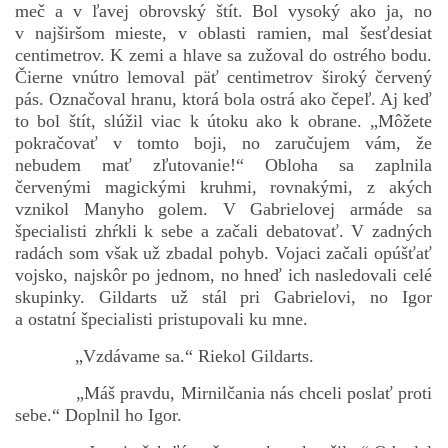
meč a v ľavej obrovský štít. Bol vysoký ako ja, no
v najširšom mieste, v oblasti ramien, mal šesťdesiat
centimetrov. K zemi a hlave sa zužoval do ostrého bodu.
Čierne vnútro lemoval päť centimetrov široký červený
pás. Označoval hranu, ktorá bola ostrá ako čepeľ. Aj keď
to bol štít, slúžil viac k útoku ako k obrane. „Môžete
pokračovať v tomto boji, no zaručujem vám, že
nebudem mať zľutovanie!“ Obloha sa zaplnila
červenými magickými kruhmi, rovnakými, z akých
vznikol Manyho golem. V Gabrielovej armáde sa
špecialisti zhŕkli k sebe a začali debatovať. V zadných
radách som však už zbadal pohyb. Vojaci začali opúšťať
vojsko, najskôr po jednom, no hneď ich nasledovali celé
skupinky. Gildarts už stál pri Gabrielovi, no Igor
a ostatní špecialisti pristupovali ku mne.
„Vzdávame sa.“ Riekol Gildarts.
„Máš pravdu, Mirnilčania nás chceli poslať proti
sebe.“ Doplnil ho Igor.