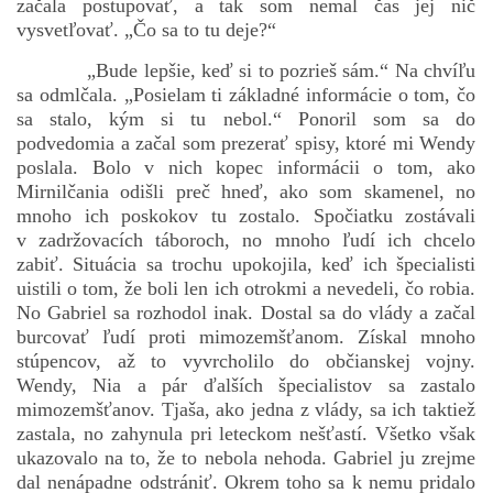
začala postupovať, a tak som nemal čas jej nič
vysvetľovať. „Čo sa to tu deje?“
„Bude lepšie, keď si to pozrieš sám.“ Na chvíľu
sa odmlčala. „Posielam ti základné informácie o tom, čo
sa stalo, kým si tu nebol.“ Ponoril som sa do
podvedomia a začal som prezerať spisy, ktoré mi Wendy
poslala. Bolo v nich kopec informácii o tom, ako
Mirnilčania odišli preč hneď, ako som skamenel, no
mnoho ich poskokov tu zostalo. Spočiatku zostávali
v zadržovacích táboroch, no mnoho ľudí ich chcelo
zabiť. Situácia sa trochu upokojila, keď ich špecialisti
uistili o tom, že boli len ich otrokmi a nevedeli, čo robia.
No Gabriel sa rozhodol inak. Dostal sa do vlády a začal
burcovať ľudí proti mimozemšťanom. Získal mnoho
stúpencov, až to vyvrcholilo do občianskej vojny.
Wendy, Nia a pár ďalších špecialistov sa zastalo
mimozemšťanov. Tjaša, ako jedna z vlády, sa ich taktiež
zastala, no zahynula pri leteckom nešťastí. Všetko však
ukazovalo na to, že to nebola nehoda. Gabriel ju zrejme
dal nenápadne odstrániť. Okrem toho sa k nemu pridalo