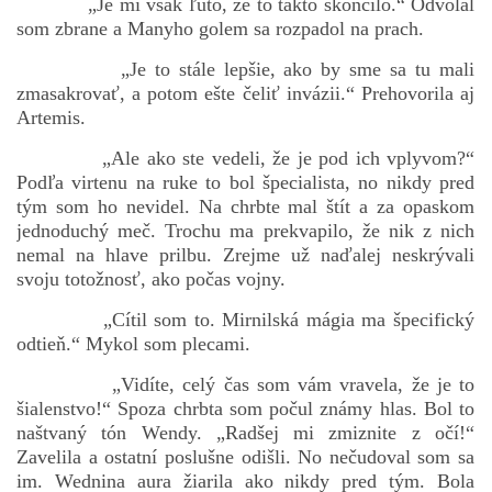
„Je mi však ľúto, že to takto skončilo.“ Odvolal
som zbrane a Manyho golem sa rozpadol na prach.
„Je to stále lepšie, ako by sme sa tu mali
zmasakrovať, a potom ešte čeliť invázii.“ Prehovorila aj
Artemis.
„Ale ako ste vedeli, že je pod ich vplyvom?“
Podľa virtenu na ruke to bol špecialista, no nikdy pred
tým som ho nevidel. Na chrbte mal štít a za opaskom
jednoduchý meč. Trochu ma prekvapilo, že nik z nich
nemal na hlave prilbu. Zrejme už naďalej neskrývali
svoju totožnosť, ako počas vojny.
„Cítil som to. Mirnilská mágia ma špecifický
odtieň.“ Mykol som plecami.
„Vidíte, celý čas som vám vravela, že je to
šialenstvo!“ Spoza chrbta som počul známy hlas. Bol to
naštvaný tón Wendy. „Radšej mi zmiznite z očí!“
Zavelila a ostatní poslušne odišli. No nečudoval som sa
im. Wednina aura žiarila ako nikdy pred tým. Bola