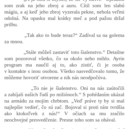
som zrak na jeho zbroj a auru. Cítil som len slabú
mágiu, a aj keď jeho zbroj vyzerala pekne, nebola veľmi
odolná. Na opasku mal krátky meč a pod pažou držal
prilbu.
„Tak ako to bude teraz?“ Zadíval sa na golema
za mnou.
„Stále môžeš zastaviť toto šialenstvo.“ Detailne
som pozoroval všetko, čo sa okolo neho mihlo. Ayrin
program ma naučil aj to, ako zistiť, či je osoba
v kontakte s inou osobou. Všetko nasvedčovalo tomu, že
môžeme hovoriť otvorene a nik nás neodpočúva.
„To nie je šialenstvo. Oni na nás zaútočili
a zabíjali našich ľudí po miliónoch.“ S pohŕdaním ukázal
na armádu za mojím chrbtom. „Veď práve ty by si mal
najlepšie vedieť, čo sú zač. Bojoval si proti ním tvrdšia
ako ktokoľvek z nás!“ V očiach sa mu zračilo
neochvejné presvedčenie. Presne toho som sa obával.