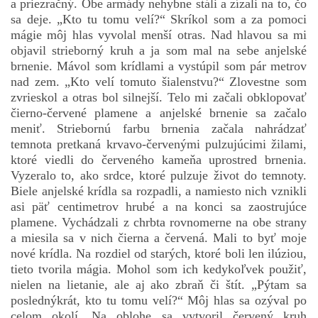
a priezračný. Obe armády nehybne stáli a zízali na to, čo
sa deje. „Kto tu tomu velí?“ Skríkol som a za pomoci
mágie môj hlas vyvolal menší otras. Nad hlavou sa mi
objavil strieborný kruh a ja som mal na sebe anjelské
brnenie. Mávol som krídlami a vystúpil som pár metrov
nad zem. „Kto velí tomuto šialenstvu?“ Zlovestne som
zvrieskol a otras bol silnejší. Telo mi začali obklopovať
čierno-červené plamene a anjelské brnenie sa začalo
meniť. Striebornú farbu brnenia začala nahrádzať
temnota pretkaná krvavo-červenými pulzujúcimi žilami,
ktoré viedli do červeného kameňa uprostred brnenia.
Vyzeralo to, ako srdce, ktoré pulzuje život do temnoty.
Biele anjelské krídla sa rozpadli, a namiesto nich vznikli
asi päť centimetrov hrubé a na konci sa zaostrujúce
plamene. Vychádzali z chrbta rovnomerne na obe strany
a miesila sa v nich čierna a červená. Mali to byť moje
nové krídla. Na rozdiel od starých, ktoré boli len ilúziou,
tieto tvorila mágia. Mohol som ich kedykoľvek použiť,
nielen na lietanie, ale aj ako zbraň či štít. „Pýtam sa
poslednýkrát, kto tu tomu velí?“ Môj hlas sa ozýval po
celom okolí. Na oblohe sa vytvoril červený kruh