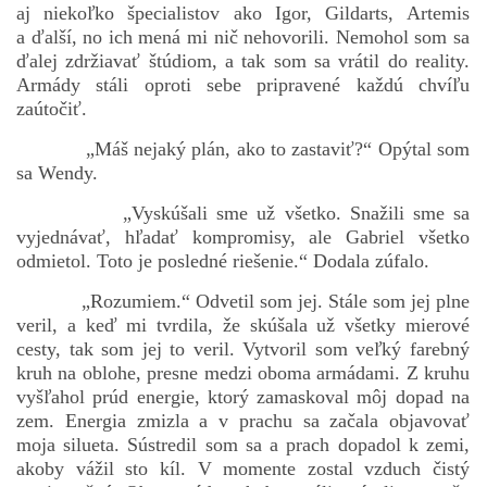
aj niekoľko špecialistov ako Igor, Gildarts, Artemis
a ďalší, no ich mená mi nič nehovorili. Nemohol som sa
ďalej zdržiavať štúdiom, a tak som sa vrátil do reality.
Armády stáli oproti sebe pripravené každú chvíľu
zaútočiť.
„Máš nejaký plán, ako to zastaviť?“ Opýtal som
sa Wendy.
„Vyskúšali sme už všetko. Snažili sme sa
vyjednávať, hľadať kompromisy, ale Gabriel všetko
odmietol. Toto je posledné riešenie.“ Dodala zúfalo.
„Rozumiem.“ Odvetil som jej. Stále som jej plne
veril, a keď mi tvrdila, že skúšala už všetky mierové
cesty, tak som jej to veril. Vytvoril som veľký farebný
kruh na oblohe, presne medzi oboma armádami. Z kruhu
vyšľahol prúd energie, ktorý zamaskoval môj dopad na
zem. Energia zmizla a v prachu sa začala objavovať
moja silueta. Sústredil som sa a prach dopadol k zemi,
akoby vážil sto kíl. V momente zostal vzduch čistý