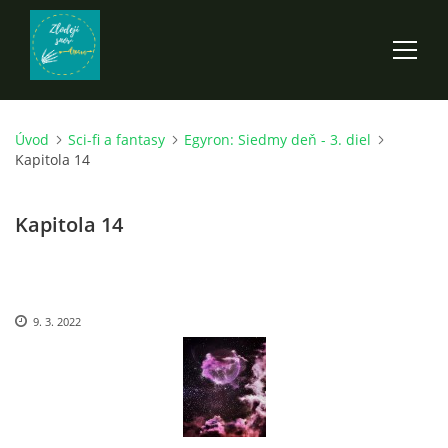
Úvod
Sci-fi a fantasy
Egyron: Siedmy deň - 3. diel
ÚVOD
Kapitola 14
ROZPRÁVKY
Kapitola 14
SCI-FI A FANTASY
9. 3. 2022
ANDARION
EGYRON: SIEDMY DEŇ - 3. DIEL