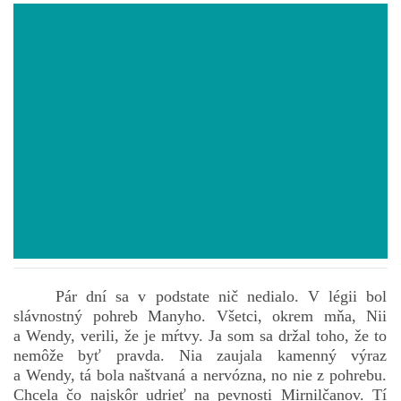
POVIEDKY
GAMEBOOK
ANKETA
BARDIGON
TARA
Pár dní sa v podstate nič nedialo. V légii bol
VÍLA NA BRONZOVEJ ULICI
slávnostný pohreb Manyho. Všetci, okrem mňa, Nii
a Wendy, verili, že je mŕtvy. Ja som sa držal toho, že to
nemôže byť pravda. Nia zaujala kamenný výraz
VLČÍ MOR
a Wendy, tá bola naštvaná a nervózna, no nie z pohrebu.
Chcela čo najskôr udrieť na pevnosti Mirnilčanov. Tí