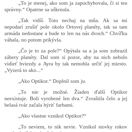
„To je menej, ako som ja zapochybovala, či si ten
správny.“ Opatrne sa uškrnula.
„Tak vidíš. Toto nechaj na mňa. Ak sa mi
nepodarí zrušiť pole okolo Ortovej planéty, tak sa tam
armáda nedostane a bude to len na nás dvoch.“ Chvíľku
váhala, no potom prikývla.
„Čo je to za pole?“ Opýtala sa a ja som zobrazil
zábery planéty. Dal som si pozor, aby na nich nebolo
vidieť hviezdy a Ayra by tak nemohla určiť jej miesto.
„Vyzerá to ako...“
„Ako Optikor.“ Doplnil som ju.
„To nie je možné. Žiaden ďalší Optikor
neexistuje. Boli vyrobené len dva.“ Zvraštila čelo a jej
belasá tvár začala hýriť farbami.
„Ako vlastne vznikol Optikor?“
„To neviem, to nik nevie. Vznikol stovky rokov