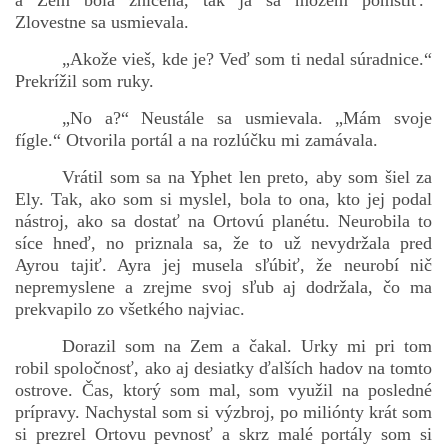
a Zem bola zničená, tak ja sa môžem pomstiť.“
Zlovestne sa usmievala.
„Akože vieš, kde je? Veď som ti nedal súradnice.“
Prekrížil som ruky.
„No a?“ Neustále sa usmievala. „Mám svoje
fígle.“ Otvorila portál a na rozlúčku mi zamávala.
Vrátil som sa na Yphet len preto, aby som šiel za
Ely. Tak, ako som si myslel, bola to ona, kto jej podal
nástroj, ako sa dostať na Ortovú planétu. Neurobila to
síce hneď, no priznala sa, že to už nevydržala pred
Ayrou tajiť. Ayra jej musela sľúbiť, že neurobí nič
nepremyslene a zrejme svoj sľub aj dodržala, čo ma
prekvapilo zo všetkého najviac.
Dorazil som na Zem a čakal. Urky mi pri tom
robil spoločnosť, ako aj desiatky ďalších hadov na tomto
ostrove. Čas, ktorý som mal, som využil na posledné
prípravy. Nachystal som si výzbroj, po miliónty krát som
si prezrel Ortovu pevnosť a skrz malé portály som si