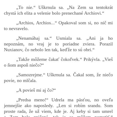
„To nie.“ Uškrnula sa. „Na Zem sa tentokrát
chystá ich elita a velenie bolo prenechané Archiovi.“
„Archios, Archios...“ Opakoval som si, no nič mi
to nevravelo.
„Nenamáhaj sa.“ Usmiala sa. „Ani ja ho
nepoznám, no vraj je to poriadne zviera. Porazil
Nuxianov, čo nebolo len tak, keďže to sú obri.“
„Takže môžeme čakať čokoľvek.“ Prikývla. „Vieš
o ňom aspoň niečo?“
„Samozrejme.“ Uškrnula sa. Čakal som, že niečo
povie, no mlčala.
„A povieš mi aj čo?“
„Predsa meno!“ Udrela ma päsťou, no oveľa
jemnejšie ako naposledy. „Len si robím srandu. Som
proste rada, že už viem, kde je. Aj keby si tam umrel