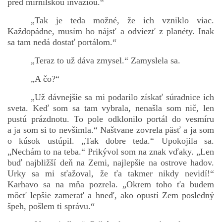
pred mirnilskou inváziou.“
„Tak je teda možné, že ich vzniklo viac.
Každopádne, musím ho nájsť a odviezť z planéty. Inak
sa tam nedá dostať portálom.“
„Teraz to už dáva zmysel.“ Zamyslela sa.
„A čo?“
„Už dávnejšie sa mi podarilo získať súradnice ich
sveta. Keď som sa tam vybrala, nenašla som nič, len
pustú prázdnotu. To pole odklonilo portál do vesmíru
a ja som si to nevšimla.“ Naštvane zovrela päsť a ja som
o kúsok ustúpil. „Tak dobre teda.“ Upokojila sa.
„Nechám to na teba.“ Prikývol som na znak vďaky. „Len
buď najbližší deň na Zemi, najlepšie na ostrove hadov.
Urky sa mi sťažoval, že ťa takmer nikdy nevidí!“
Karhavo sa na mňa pozrela. „Okrem toho ťa budem
môcť lepšie zamerať a hneď, ako opustí Zem posledný
špeh, pošlem ti správu.“