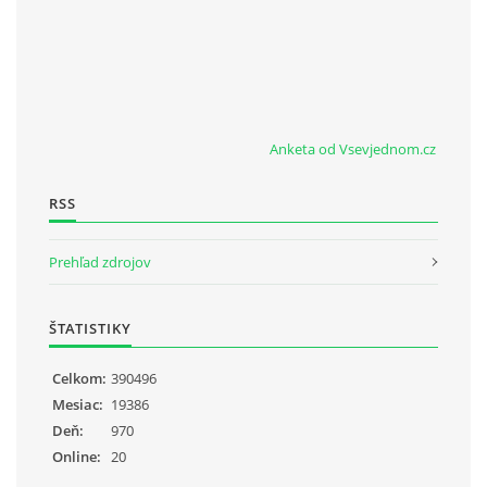
Anketa od Vsevjednom.cz
RSS
Prehľad zdrojov
ŠTATISTIKY
Celkom:
390496
Mesiac:
19386
Deň:
970
Online:
20