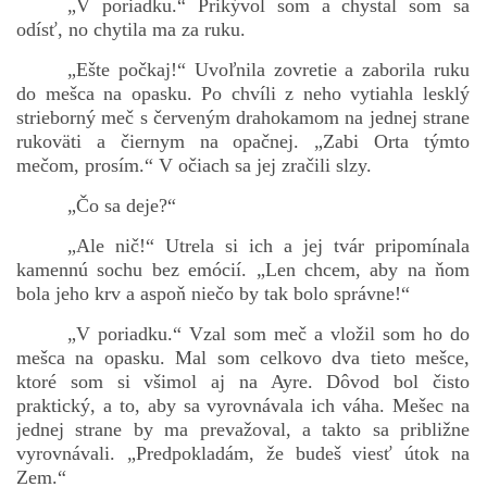
„V poriadku.“ Prikývol som a chystal som sa
odísť, no chytila ma za ruku.
„Ešte počkaj!“ Uvoľnila zovretie a zaborila ruku
do mešca na opasku. Po chvíli z neho vytiahla lesklý
strieborný meč s červeným drahokamom na jednej strane
rukoväti a čiernym na opačnej. „Zabi Orta týmto
mečom, prosím.“ V očiach sa jej zračili slzy.
„Čo sa deje?“
„Ale nič!“ Utrela si ich a jej tvár pripomínala
kamennú sochu bez emócií. „Len chcem, aby na ňom
bola jeho krv a aspoň niečo by tak bolo správne!“
„V poriadku.“ Vzal som meč a vložil som ho do
mešca na opasku. Mal som celkovo dva tieto mešce,
ktoré som si všimol aj na Ayre. Dôvod bol čisto
praktický, a to, aby sa vyrovnávala ich váha. Mešec na
jednej strane by ma prevažoval, a takto sa približne
vyrovnávali. „Predpokladám, že budeš viesť útok na
Zem.“