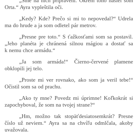
„Sme na nich pripravení. Okrem toho našiel som
Orta.“ Ayra vypleštila oči.
„Kedy? Kde? Prečo si mi to nepovedal?“ Udrela
ma do hrude a ja som odletel pár metrov.
„Presne pre toto.“ S ťažkosťami som sa postavil.
„Jeho planéta je chránená silnou mágiou a dostať sa
k nemu chce armádu.“
„Ja som armáda!“ Čierno-červené plamene
obklopili jej telo.
„Proste mi ver rovnako, ako som ja veril tebe!“
Očistil som sa od prachu.
„Ako ty mne? Povedz mi úprimne! Koľkokrát si
zapochyboval, že som na tvojej strane?“
„Hm, možno tak stopäťdesiatosemkrát? Presne
číslo už neviem.“ Ayra sa na chvíľu odmlčala, akoby
uvažovala.