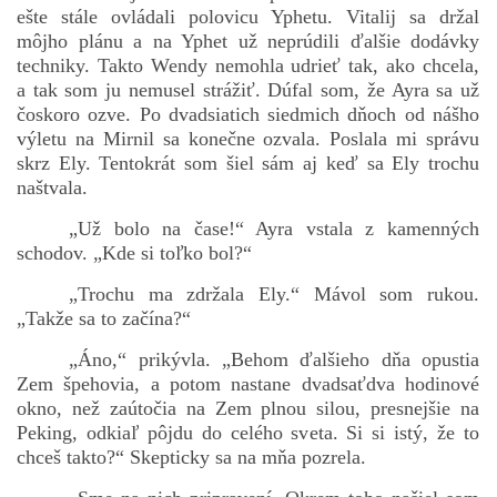
ešte stále ovládali polovicu Yphetu. Vitalij sa držal
môjho plánu a na Yphet už neprúdili ďalšie dodávky
techniky. Takto Wendy nemohla udrieť tak, ako chcela,
bludicka.cirezlo@gmail.com
a tak som ju nemusel strážiť. Dúfal som, že Ayra sa už
čoskoro ozve. Po dvadsiatich siedmich dňoch od nášho
Príbehy a poviedky na tejto stránke sú duševným
výletu na Mirnil sa konečne ozvala. Poslala mi správu
vlastníctvom autorov. Všetky práva vyhradené.
skrz Ely. Tentokrát som šiel sám aj keď sa Ely trochu
naštvala.
© 2026 eStránky.sk
|
RSS
|
WebSlice
|
Aktualizované 5. 8. 2026
|
„Už bolo na čase!“ Ayra vstala z kamenných
Hore ↑
schodov. „Kde si toľko bol?“
„Trochu ma zdržala Ely.“ Mávol som rukou.
„Takže sa to začína?“
„Áno,“ prikývla. „Behom ďalšieho dňa opustia
Zem špehovia, a potom nastane dvadsaťdva hodinové
okno, než zaútočia na Zem plnou silou, presnejšie na
Peking, odkiaľ pôjdu do celého sveta. Si si istý, že to
chceš takto?“ Skepticky sa na mňa pozrela.