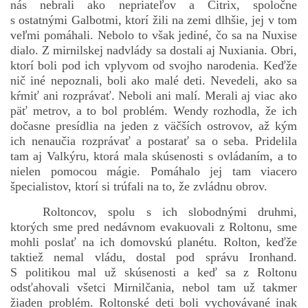
nás nebrali ako nepriateľov a Citrix, spoločne
s ostatnými Galbotmi, ktorí žili na zemi dlhšie, jej v tom
veľmi pomáhali. Nebolo to však jediné, čo sa na Nuxise
dialo. Z mirnilskej nadvlády sa dostali aj Nuxiania. Obri,
ktorí boli pod ich vplyvom od svojho narodenia. Keďže
nič iné nepoznali, boli ako malé deti. Nevedeli, ako sa
kŕmiť ani rozprávať. Neboli ani malí. Merali aj viac ako
päť metrov, a to bol problém. Wendy rozhodla, že ich
dočasne presídlia na jeden z väčších ostrovov, až kým
ich nenaučia rozprávať a postarať sa o seba. Pridelila
tam aj Valkýru, ktorá mala skúsenosti s ovládaním, a to
nielen pomocou mágie. Pomáhalo jej tam viacero
špecialistov, ktorí si trúfali na to, že zvládnu obrov.
Roltoncov, spolu s ich slobodnými druhmi,
ktorých sme pred nedávnom evakuovali z Roltonu, sme
mohli poslať na ich domovskú planétu. Rolton, keďže
taktiež nemal vládu, dostal pod správu Ironhand.
S politikou mal už skúsenosti a keď sa z Roltonu
odsťahovali všetci Mirnilčania, nebol tam už takmer
žiaden problém. Roltonské deti boli vychovávané inak