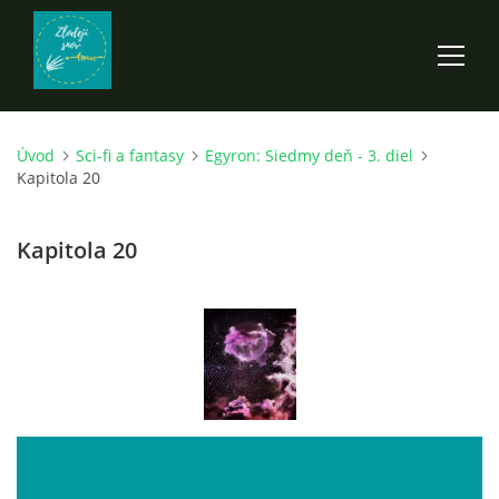
Úvod
Sci-fi a fantasy
Egyron: Siedmy deň - 3. diel
ÚVOD
Kapitola 20
ROZPRÁVKY
Kapitola 20
SCI-FI A FANTASY
ANDARION
EGYRON: SIEDMY DEŇ - 3. DIEL