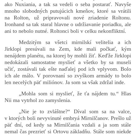
ako Nuxiania, a tak sa vedeli o seba postarať. Navyše
mnoho slobodných putujúcich kmeňov, ktoré sa vrátili
na Rolton, už pripravovali nové zriadenie Roltonu.
Ironhand sa tak staral hlavne o udržiavanie poriadku, ale
ani to nebolo nutné. Roltonci boli v celku nekonfliktní.
Medzitým sa všetci mirnilskí velitelia a ich
Jirklopi presúvali na Zem, kde mali počkať, kým
nenájdem planétu, na ktorej by mohli žiť. Keďže Jirklopi
nedokázali samostatne myslieť a všetko by sa museli
učiť, zostávali tak ešte naďalej pod ich vplyvom. Bolo
ich ale málo. V porovnaní so zvyškom armády to bolo
len necelých päť miliónov. Ja som sa však zdržal inde.
„Mohla som si myslieť, že ťa nájdem tu.“ Hlas
Nii ma vytrhol zo zamyslenia.
„Nie je to zvláštne?“ Díval som sa na valce,
v ktorých boli nevyvinuté embryá Mirnilčanov. Prešlo už
päť dní, od kedy sa Mirnilčania vzdali a ja som stále
nemal čas prezrieť si Ortovu základňu. Stále som niekde