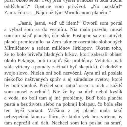
pozri okolo seba! Tvoj plán vyšiel a môžeš si teda trochu
oddýchnuť.“ Opatrne som prikývol. „No najskôr!“
Zamračila sa. „Nájdi už tým Mirnilčanom planétu!“
„Jasné, jasné, veď už idem!“ Otvoril som portál
a vybral som sa do vesmíru. Nia mala pravdu, musel
som im nájsť planétu, čím skôr. Postupne sa z ostatných
planét premiestnilo na Zem takmer osemtisíc slobodných
Mirnilčanov a sedem miliónov Jirklopov. Okrem toho,
že to bolo priveľa hladných krkov, ktorí zaberali oblasť
okolo Pekingu, boli tu aj ďalšie problémy. Velitelia mali
stále virteny a pomaly začínali byť skeptickí, či dodržím
svoje slovo. Nielen oni boli nervózni. Ayra mi už poslala
niekoľko naštvaných správ a aj súradnice svetov, ktoré
by boli vhodné. Prešiel som zatiaľ osem z nich a každý
som musel zavrhnúť. Nie že by na nich nebol kyslík
a voda, no boli tam aj iné problémy. Buď bola planéta
pustá a bez života alebo na pokraji kolapsu, čo bola ešte
ten lepší variant. Väčšina z jej planét mala takú
nebezpečnú faunu a flóru, že ktokoľvek bez virtenu by
tam neprežil ani deň. Nechcel som ich poslať na smrť,