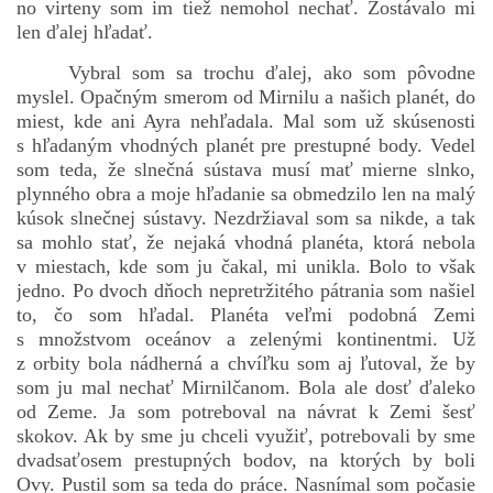
no virteny som im tiež nemohol nechať. Zostávalo mi
len ďalej hľadať.
Vybral som sa trochu ďalej, ako som pôvodne
myslel. Opačným smerom od Mirnilu a našich planét, do
miest, kde ani Ayra nehľadala. Mal som už skúsenosti
s hľadaným vhodných planét pre prestupné body. Vedel
som teda, že slnečná sústava musí mať mierne slnko,
plynného obra a moje hľadanie sa obmedzilo len na malý
kúsok slnečnej sústavy. Nezdržiaval som sa nikde, a tak
sa mohlo stať, že nejaká vhodná planéta, ktorá nebola
v miestach, kde som ju čakal, mi unikla. Bolo to však
jedno. Po dvoch dňoch nepretržitého pátrania som našiel
to, čo som hľadal. Planéta veľmi podobná Zemi
s množstvom oceánov a zelenými kontinentmi. Už
z orbity bola nádherná a chvíľku som aj ľutoval, že by
som ju mal nechať Mirnilčanom. Bola ale dosť ďaleko
od Zeme. Ja som potreboval na návrat k Zemi šesť
skokov. Ak by sme ju chceli využiť, potrebovali by sme
dvadsaťosem prestupných bodov, na ktorých by boli
Ovy. Pustil som sa teda do práce. Nasnímal som počasie