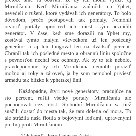
Mirnilčania. Keď Mirnilčania zaútočili na Yphet,
nevedeli o rušení, ktoré vydávali ich generátory. To bolo
dôvodom, prečo postupovali tak pomaly. Nemohli
bludicka.cirezlo@gmail.com
otvoriť portály uprostred ich miest, kým nezničili
generátor. V čase, keď sme dorazili na Yphet my,
Príbehy a poviedky na tejto stránke sú duševným
zostával týmto malým vševedkom už len posledný
vlastníctvom autorov. Všetky práva vyhradené.
generátor a aj ten fungoval len na dvadsať percent.
Chránil tak ich posledné mesto a obrannú líniu spoločne
s pevnosťou nechal bez ochrany. Ak by to tak nebolo,
© 2026 eStránky.sk
|
RSS
|
WebSlice
|
Aktualizované 5. 8. 2026
|
pravdepodobne by ich Mirnilčania nemohli poraziť
Hore ↑
možno aj roky a zároveň, ja by som nemohol priviesť
armádu tak blízko k yphetskej línii.
Každopádne, štyri nové generátory, pracujúce na
sto percent, rušili všetky portály. Mirnilčania ale
pochodovali cez most. Slobodní Mirnilčania sa tiež
snažili dostať do mesta tak, že tam doletia od mora. To
ale strážila naša flotila s bojovými loďami, upravenými
pre boj proti Mirnilčanom.
„Tak kam!“ Pozrel som na Astris.