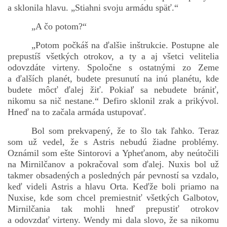
a sklonila hlavu. „Stiahni svoju armádu späť.“
„A čo potom?“
„Potom počkáš na ďalšie inštrukcie. Postupne ale
prepustíš všetkých otrokov, a ty a aj všetci velitelia
odovzdáte virteny. Spoločne s ostatnými zo Zeme
a ďalších planét, budete presunutí na inú planétu, kde
budete môcť ďalej žiť. Pokiaľ sa nebudete brániť,
nikomu sa nič nestane.“ Defiro sklonil zrak a prikývol.
Hneď na to začala armáda ustupovať.
Bol som prekvapený, že to šlo tak ľahko. Teraz
som už vedel, že s Astris nebudú žiadne problémy.
Oznámil som ešte Sintorovi a Ypheťanom, aby neútočili
na Mirnilčanov a pokračoval som ďalej. Nuxis bol už
takmer obsadených a posledných pár pevností sa vzdalo,
keď videli Astris a hlavu Orta. Keďže boli priamo na
Nuxise, kde som chcel premiestniť všetkých Galbotov,
Mirnilčania tak mohli hneď prepustiť otrokov
a odovzdať virteny. Wendy mi dala slovo, že sa nikomu