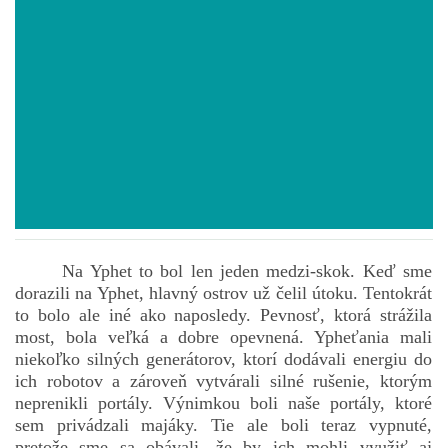
POVIEDKY
GAMEBOOK
ANKETA
BARDIGON
Na Yphet to bol len jeden medzi-skok. Keď sme
TARA
dorazili na Yphet, hlavný ostrov už čelil útoku. Tentokrát
to bolo ale iné ako naposledy. Pevnosť, ktorá strážila
most, bola veľká a dobre opevnená. Ypheťania mali
VÍLA NA BRONZOVEJ ULICI
niekoľko silných generátorov, ktorí dodávali energiu do
ich robotov a zároveň vytvárali silné rušenie, ktorým
neprenikli portály. Výnimkou boli naše portály, ktoré
VLČÍ MOR
sem privádzali majáky. Tie ale boli teraz vypnuté,
pretože sme sa obávali, že by ich mohli využiť aj