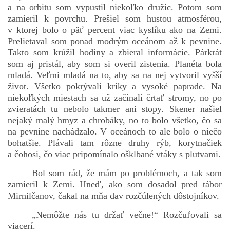
a na orbitu som vypustil niekoľko družíc. Potom som
zamieril k povrchu. Prešiel som hustou atmosférou,
v ktorej bolo o päť percent viac kyslíku ako na Zemi.
Prelietaval som ponad modrým oceánom až k pevnine.
Takto som krúžil hodiny a zbieral informácie. Párkrát
som aj pristál, aby som si overil zistenia. Planéta bola
mladá. Veľmi mladá na to, aby sa na nej vytvoril vyšší
život. Všetko pokrývali kríky a vysoké paprade. Na
niekoľkých miestach sa už začínali črtať stromy, no po
zvieratách tu nebolo takmer ani stopy. Skener našiel
nejaký malý hmyz a chrobáky, no to bolo všetko, čo sa
na pevnine nachádzalo. V oceánoch to ale bolo o niečo
bohatšie. Plávali tam rôzne druhy rýb, korytnačiek
a čohosi, čo viac pripomínalo ošklbané vtáky s plutvami.
Bol som rád, že mám po problémoch, a tak som
zamieril k Zemi. Hneď, ako som dosadol pred tábor
Mirnilčanov, čakal na mňa dav rozčúlených dôstojníkov.
„Nemôžte nás tu držať večne!“ Rozčuľovali sa
viacerí.