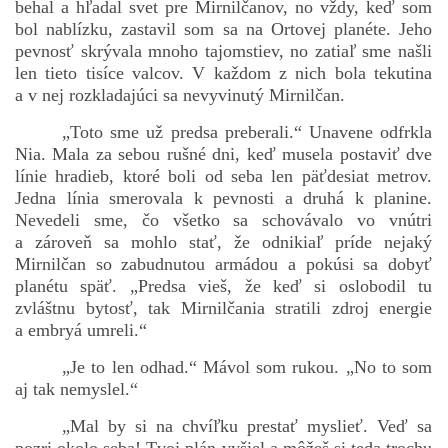
behal a hľadal svet pre Mirnilčanov, no vždy, keď som
bol nablízku, zastavil som sa na Ortovej planéte. Jeho
pevnosť skrývala mnoho tajomstiev, no zatiaľ sme našli
len tieto tisíce valcov. V každom z nich bola tekutina
a v nej rozkladajúci sa nevyvinutý Mirnilčan.
„Toto sme už predsa preberali.“ Unavene odfrkla
Nia. Mala za sebou rušné dni, keď musela postaviť dve
línie hradieb, ktoré boli od seba len päťdesiat metrov.
Jedna línia smerovala k pevnosti a druhá k planine.
Nevedeli sme, čo všetko sa schovávalo vo vnútri
a zároveň sa mohlo stať, že odnikiaľ príde nejaký
Mirnilčan so zabudnutou armádou a pokúsi sa dobyť
planétu späť. „Predsa vieš, že keď si oslobodil tu
zvláštnu bytosť, tak Mirnilčania stratili zdroj energie
a embryá umreli.“
„Je to len odhad.“ Mávol som rukou. „No to som
aj tak nemyslel.“
„Mal by si na chvíľku prestať myslieť. Veď sa