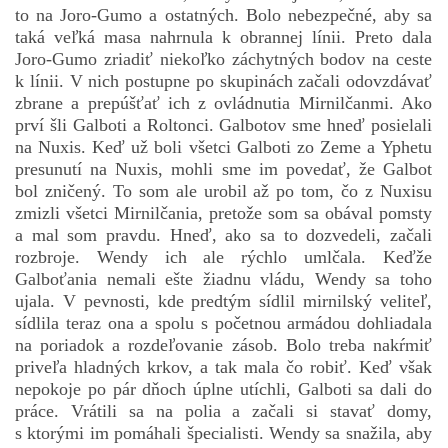
to na Joro-Gumo a ostatných. Bolo nebezpečné, aby sa
taká veľká masa nahrnula k obrannej línii. Preto dala
Joro-Gumo zriadiť niekoľko záchytných bodov na ceste
k línii. V nich postupne po skupinách začali odovzdávať
zbrane a prepúšťať ich z ovládnutia Mirnilčanmi. Ako
prví šli Galboti a Roltonci. Galbotov sme hneď posielali
na Nuxis. Keď už boli všetci Galboti zo Zeme a Yphetu
presunutí na Nuxis, mohli sme im povedať, že Galbot
bol zničený. To som ale urobil až po tom, čo z Nuxisu
zmizli všetci Mirnilčania, pretože som sa obával pomsty
a mal som pravdu. Hneď, ako sa to dozvedeli, začali
rozbroje. Wendy ich ale rýchlo umlčala. Keďže
Galboťania nemali ešte žiadnu vládu, Wendy sa toho
ujala. V pevnosti, kde predtým sídlil mirnilský veliteľ,
sídlila teraz ona a spolu s početnou armádou dohliadala
na poriadok a rozdeľovanie zásob. Bolo treba nakŕmiť
priveľa hladných krkov, a tak mala čo robiť. Keď však
nepokoje po pár dňoch úplne utíchli, Galboti sa dali do
práce. Vrátili sa na polia a začali si stavať domy,
s ktorými im pomáhali špecialisti. Wendy sa snažila, aby