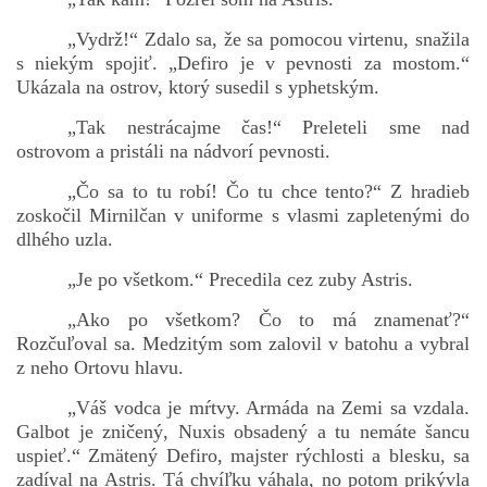
„Vydrž!“ Zdalo sa, že sa pomocou virtenu, snažila
s niekým spojiť. „Defiro je v pevnosti za mostom.“
Ukázala na ostrov, ktorý susedil s yphetským.
„Tak nestrácajme čas!“ Preleteli sme nad
ostrovom a pristáli na nádvorí pevnosti.
„Čo sa to tu robí! Čo tu chce tento?“ Z hradieb
zoskočil Mirnilčan v uniforme s vlasmi zapletenými do
dlhého uzla.
„Je po všetkom.“ Precedila cez zuby Astris.
„Ako po všetkom? Čo to má znamenať?“
Rozčuľoval sa. Medzitým som zalovil v batohu a vybral
z neho Ortovu hlavu.
„Váš vodca je mŕtvy. Armáda na Zemi sa vzdala.
Galbot je zničený, Nuxis obsadený a tu nemáte šancu
uspieť.“ Zmätený Defiro, majster rýchlosti a blesku, sa
zadíval na Astris. Tá chvíľku váhala, no potom prikývla