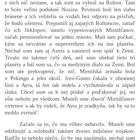
z nich nič nestane, a tak som sa vybral na Rolton. Tam
to bolo veľmi podobné Nuxisu. Pevnosti boli len slabo
bránene a ich velitelia sa vzdali bez odporu za prísľub,
že budú ušetrení. Prepustili aj zajatých Roltoncov, zatiaľ
čo ich Jirklopov, umelo vypestovaných Mirnilčanov,
začali premiestňovať na jedno miesto. Mali tam počkať,
kým sa nevrátim a neprevediem ich na inú planétu.
Nechal som tam aj Astris a zamieril som späť k Zemi.
Trvalo mi takmer celý deň, než som obehal tieto tri
planéty a bál som sa, čo sa medzitým dialo na Zemi. Bol
som ale prekvapený, že nič. Mirnilská armáda bola
v Pekingu a jeho okolí. Joro-Gumo čakala v obrannej
línii a Ayra, tá len tak sedela a vychutnávala si západ
slnka. Chcel som sa k nej pridať a poďakovať jej, no
ešte nebolo po všetkom. Museli sme zbaviť Mirnilčanov
virtenov a ak by videli, že Ayra je zradkyňa, tak by sa to
mohlo zvrtnúť.
Začalo sa to, čo ma vôbec nebavilo. Museli sme
odzbrojiť a oslobodiť takmer dvesto miliónov vojakov.
Keďže to nebolo niečo, čo by ma zaujímalo, nechal som