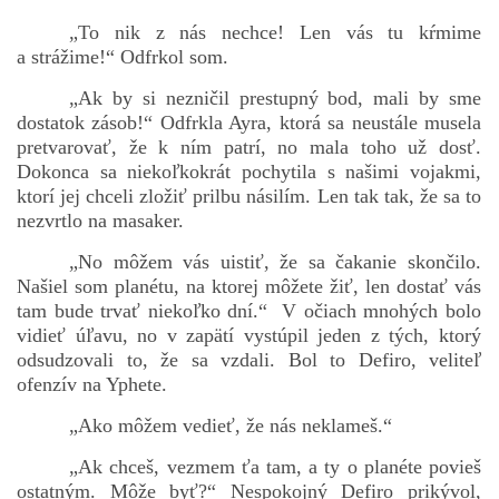
„To nik z nás nechce! Len vás tu kŕmime
a strážime!“ Odfrkol som.
„Ak by si nezničil prestupný bod, mali by sme
dostatok zásob!“ Odfrkla Ayra, ktorá sa neustále musela
pretvarovať, že k ním patrí, no mala toho už dosť.
Dokonca sa niekoľkokrát pochytila s našimi vojakmi,
ktorí jej chceli zložiť prilbu násilím. Len tak tak, že sa to
nezvrtlo na masaker.
„No môžem vás uistiť, že sa čakanie skončilo.
Našiel som planétu, na ktorej môžete žiť, len dostať vás
tam bude trvať niekoľko dní.“ V očiach mnohých bolo
vidieť úľavu, no v zapätí vystúpil jeden z tých, ktorý
odsudzovali to, že sa vzdali. Bol to Defiro, veliteľ
ofenzív na Yphete.
„Ako môžem vedieť, že nás neklameš.“
„Ak chceš, vezmem ťa tam, a ty o planéte povieš
ostatným. Môže byť?“ Nespokojný Defiro prikývol,