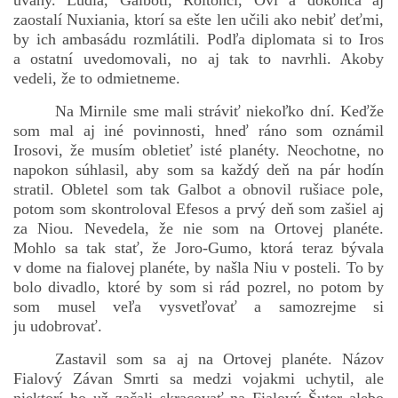
úvahy. Ľudia, Galboti, Roltonci, Ovi a dokonca aj
zaostalí Nuxiania, ktorí sa ešte len učili ako nebiť deťmi,
by ich ambasádu rozmlátili. Podľa diplomata si to Iros
a ostatní uvedomovali, no aj tak to navrhli. Akoby
vedeli, že to odmietneme.
Na Mirnile sme mali stráviť niekoľko dní. Keďže
som mal aj iné povinnosti, hneď ráno som oznámil
Irosovi, že musím obletieť isté planéty. Neochotne, no
napokon súhlasil, aby som sa každý deň na pár hodín
stratil. Obletel som tak Galbot a obnovil rušiace pole,
potom som skontroloval Efesos a prvý deň som zašiel aj
za Niou. Nevedela, že nie som na Ortovej planéte.
Mohlo sa tak stať, že Joro-Gumo, ktorá teraz bývala
v dome na fialovej planéte, by našla Niu v posteli. To by
bolo divadlo, ktoré by som si rád pozrel, no potom by
som musel veľa vysvetľovať a samozrejme si
ju udobrovať.
Zastavil som sa aj na Ortovej planéte. Názov
Fialový Závan Smrti sa medzi vojakmi uchytil, ale