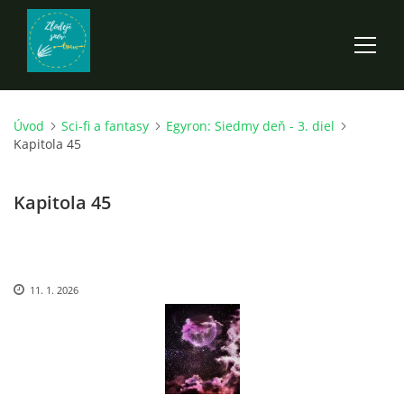
Úvod
Sci-fi a fantasy
Egyron: Siedmy deň - 3. diel
ÚVOD
Kapitola 45
ROZPRÁVKY
Kapitola 45
SCI-FI A FANTASY
11. 1. 2026
ANDARION
EGYRON: SIEDMY DEŇ - 3. DIEL