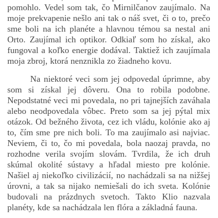
pomohlo. Vedel som tak, čo Mirnilčanov zaujímalo. Na
moje prekvapenie nešlo ani tak o náš svet, či o to, prečo
sme boli na ich planéte a hlavnou témou sa nestal ani
bludicka.cirezlo@gmail.com
Orto. Zaujímal ich optikor. Odkiaľ som ho získal, ako
fungoval a koľko energie dodával. Taktiež ich zaujímala
Príbehy a poviedky na tejto stránke sú duševným
moja zbroj, ktorá nenznikla zo žiadneho kovu.
vlastníctvom autorov. Všetky práva vyhradené.
Na niektoré veci som jej odpovedal úprimne, aby
som si získal jej dôveru. Ona to robila podobne.
© 2026 eStránky.sk
|
RSS
|
WebSlice
|
Aktualizované 5. 8. 2026
|
Nepodstatné veci mi povedala, no pri tajnejších zaváhala
Hore ↑
alebo neodpovedala vôbec. Preto som sa jej pýtal mix
otázok. Od bežného života, cez ich vládu, kolónie ako aj
to, čím sme pre nich boli. To ma zaujímalo asi najviac.
Neviem, či to, čo mi povedala, bola naozaj pravda, no
rozhodne verila svojím slovám. Tvrdila, že ich druh
skúmal okolité sústavy a hľadal miesto pre kolónie.
Našiel aj niekoľko civilizácií, no nachádzali sa na nižšej
úrovni, a tak sa nijako nemiešali do ich sveta. Kolónie
budovali na prázdnych svetoch. Takto Klio nazvala
planéty, kde sa nachádzala len flóra a základná fauna.