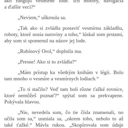
ako fungujú vesmírne lode. Ich motory, navigácia
a ďalšie veci?“
„Neviem,“ uškrnula sa.
„Tak ako si zvládla postaviť vesmírnu základňu,
roboty, ktoré nosia suroviny a toho,“ lúskal som prstami,
aby som si spomenul na názov jej lode.
„Rubínový Orol,“ doplnila ma.
„Presne! Ako si to zvládla?“
„Mám prístup ku všetkým knihám v légii. Bolo
tam mnoho o vesmíre a vesmírnych lodiach.“
„To ti stačilo? Veď tam boli rôzne ťažké rovnice,
ktoré nemôžeš poznať?“ spýtal som sa prekvapene.
Pokývala hlavou.
„Nie, nevedela som, čo tie čísla znamenali, no
učila som sa,“ usmiala sa, „okrem toho, nebolo to až
také ťažké.“ Mávla rukou. „Skopírovala som údaje