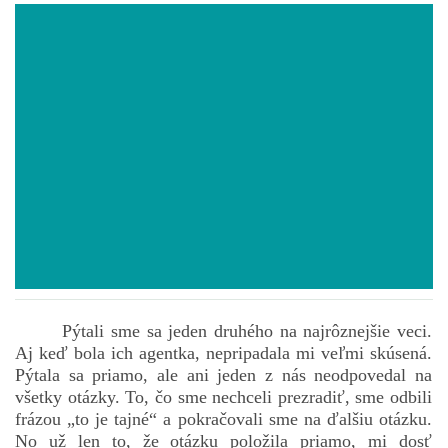
POVIEDKY
GAMEBOOK
ANKETA
BARDIGON
TARA
Pýtali sme sa jeden druhého na najrôznejšie veci.
VÍLA NA BRONZOVEJ ULICI
Aj keď bola ich agentka, nepripadala mi veľmi skúsená.
Pýtala sa priamo, ale ani jeden z nás neodpovedal na
všetky otázky. To, čo sme nechceli prezradiť, sme odbili
VLČÍ MOR
frázou „to je tajné“ a pokračovali sme na ďalšiu otázku.
No už len to, že otázku položila priamo, mi dosť