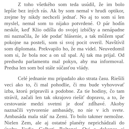
Z toho všetkého som teda usúdil, že im bolo
lepšie bez iných rás. Ak by som nemal v hrudi optikor,
zrejme by nikdy nechceli jednať. No aj to som si len
myslel, nemal som to nijako potvrdené. O pár hodín
neskôr, keď Klio odišla do svojej izbičky a nenápadne
mi naznačila, že ide podať hlásenie, a tak môžem spať
pokojne na posteli, som si svoj pocit overil. Navštívil
som diplomata. Prekvapilo ho, že ma videl. Neuvedomil
som si, že bola noc a on už spal. Aj tak ma prijal. Od
predsedu parlamentu mal pokyn, aby ma informoval.
Predsa len som bol stále súčasťou vlády.
Celé jednanie mu pripadalo ako strata času. Riešili
veci ako to, či mal pohodlie, či mu bude vyhovovať
izba, ktorú pripravili a podobne. Za tie hodiny, čo tam
strávil, začali len tak okrajovo riešiť dopravu, a to, že
cestovanie medzi svetmi je dosť zdĺhavé. Akoby
naznačili vytvorenie ambasády, no nie v ich svete.
Ambasáda mala stáť na Zemi. To bolo takmer nemožne.
Nielen Zem, ale aj ostatné planéty neprichádzali do