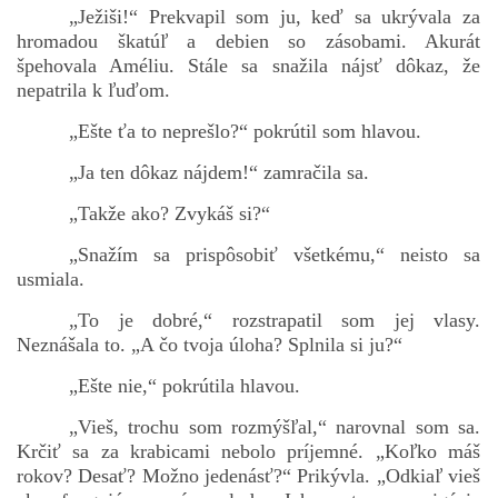
„Ježiši!“ Prekvapil som ju, keď sa ukrývala za
hromadou škatúľ a debien so zásobami. Akurát
špehovala Améliu. Stále sa snažila nájsť dôkaz, že
nepatrila k ľuďom.
„Ešte ťa to neprešlo?“ pokrútil som hlavou.
„Ja ten dôkaz nájdem!“ zamračila sa.
„Takže ako? Zvykáš si?“
„Snažím sa prispôsobiť všetkému,“ neisto sa
usmiala.
„To je dobré,“ rozstrapatil som jej vlasy.
Neznášala to. „A čo tvoja úloha? Splnila si ju?“
„Ešte nie,“ pokrútila hlavou.
„Vieš, trochu som rozmýšľal,“ narovnal som sa.
Krčiť sa za krabicami nebolo príjemné. „Koľko máš
rokov? Desať? Možno jedenásť?“ Prikývla. „Odkiaľ vieš