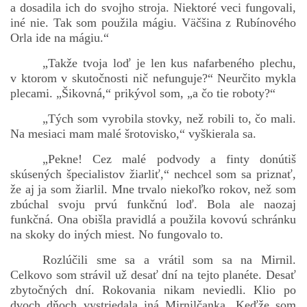
a dosadila ich do svojho stroja. Niektoré veci fungovali,
iné nie. Tak som použila mágiu. Väčšina z Rubínového
Orla ide na mágiu.“
„Takže tvoja loď je len kus nafarbeného plechu,
v ktorom v skutočnosti nič nefunguje?“ Neurčito mykla
plecami. „Šikovná,“ prikývol som, „a čo tie roboty?“
„Tých som vyrobila stovky, než robili to, čo mali.
Na mesiaci mam malé šrotovisko,“ vyškierala sa.
„Pekne! Cez malé podvody a finty donútiš
skúsených špecialistov žiarliť,“ nechcel som sa priznať,
že aj ja som žiarlil. Mne trvalo niekoľko rokov, než som
zbúchal svoju prvú funkčnú loď. Bola ale naozaj
funkčná. Ona obišla pravidlá a použila kovovú schránku
na skoky do iných miest. No fungovalo to.
Rozlúčili sme sa a vrátil som sa na Mirnil.
Celkovo som strávil už desať dní na tejto planéte. Desať
zbytočných dní. Rokovania nikam neviedli. Klio po
dvoch dňoch vystriedala iná Mirnilčanka. Keďže som