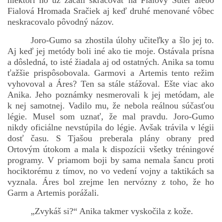
niektorí ho už začali skracovať na Fialový Šuter alebo
Fialová Hromada Sračiek aj keď druhé menované vôbec
neskracovalo pôvodný názov.
Joro-Gumo sa zhostila úlohy učiteľky a šlo jej to.
Aj keď jej metódy boli iné ako tie moje. Ostávala prísna
a dôsledná, to isté žiadala aj od ostatných. Anika sa tomu
ťažšie prispôsobovala. Garmovi a Artemis tento režim
vyhovoval a Áres? Ten sa stále stážoval. Ešte viac ako
Anika. Jeho poznámky nesmerovali k jej metódam, ale
k nej samotnej. Vadilo mu, že nebola reálnou súčasťou
légie. Musel som uznať, že mal pravdu. Joro-Gumo
nikdy oficiálne nevstúpila do légie. Avšak trávila v légii
dosť času. S Tjašou preberala plány obrany pred
Ortovým útokom a mala k dispozícii všetky tréningové
programy. V priamom boji by sama nemala šancu proti
hociktorému z tímov, no vo vedení vojny a taktikách sa
vyznala. Áres bol zrejme len nervózny z toho, že ho
Garm a Artemis porážali.
„Zvykáš si?“ Anika takmer vyskočila z kože.