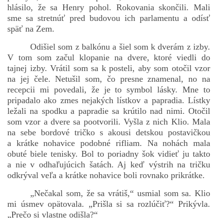
hlásilo, že sa Henry pohol. Rokovania skončili. Mali
sme sa stretnúť pred budovou ich parlamentu a odísť
späť na Zem.
bludicka.cirezlo@gmail.com
Odišiel som z balkónu a šiel som k dverám z izby.
V tom som začul klopanie na dvere, ktoré viedli do
Príbehy a poviedky na tejto stránke sú duševným
vlastníctvom autorov. Všetky práva vyhradené.
tajnej izby. Vrátil som sa k posteli, aby som otočil vzor
na jej čele. Netušil som, čo presne znamenal, no na
recepcii mi povedali, že je to symbol lásky. Mne to
© 2026 eStránky.sk
|
RSS
|
WebSlice
|
Aktualizované 5. 8. 2026
|
pripadalo ako zmes nejakých lístkov a papradia. Lístky
Hore ↑
ležali na spodku a papradie sa krútilo nad nimi. Otočil
som vzor a dvere sa pootvorili. Vyšla z nich Klio. Mala
na sebe bordové tričko s akousi detskou postavičkou
a krátke nohavice podobné rifliam. Na nohách mala
obuté biele tenisky. Bol to poriadny šok vidieť ju takto
a nie v odhaľujúcich šatách. Aj keď výstrih na tričku
odkrýval veľa a krátke nohavice boli rovnako prikrátke.
„Nečakal som, že sa vrátiš,“ usmial som sa. Klio
mi úsmev opätovala. „Prišla si sa rozlúčiť?“ Prikývla.
„Prečo si vlastne odišla?“