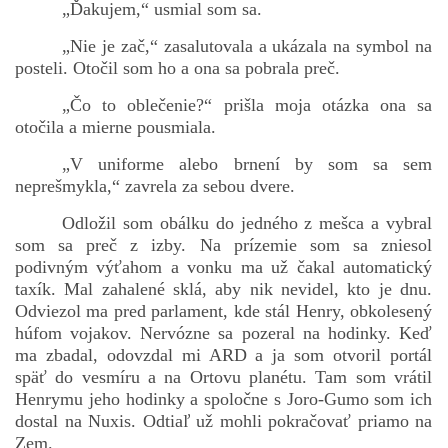
„Ďakujem,“ usmial som sa.
„Nie je zač,“ zasalutovala a ukázala na symbol na
posteli. Otočil som ho a ona sa pobrala preč.
„Čo to oblečenie?“ prišla moja otázka ona sa
otočila a mierne pousmiala.
„V uniforme alebo brnení by som sa sem
neprešmykla,“ zavrela za sebou dvere.
Odložil som obálku do jedného z mešca a vybral
som sa preč z izby. Na prízemie som sa zniesol
podivným výťahom a vonku ma už čakal automatický
taxík. Mal zahalené sklá, aby nik nevidel, kto je dnu.
Odviezol ma pred parlament, kde stál Henry, obkolesený
húfom vojakov. Nervózne sa pozeral na hodinky. Keď
ma zbadal, odovzdal mi ARD a ja som otvoril portál
späť do vesmíru a na Ortovu planétu. Tam som vrátil
Henrymu jeho hodinky a spoločne s Joro-Gumo som ich
dostal na Nuxis. Odtiaľ už mohli pokračovať priamo na
Zem.