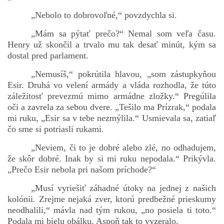
„Nebolo to dobrovoľné,“ povzdychla si.
„Mám sa pýtať prečo?“ Nemal som veľa času.
Henry už skončil a trvalo mu tak desať minút, kým sa
dostal pred parlament.
„Nemusíš,“ pokrútila hlavou, „som zástupkyňou
Esir. Druhá vo velení armády a vláda rozhodla, že túto
záležitosť prevezmú mimo armádne zložky.“ Pregúlila
oči a zavrela za sebou dvere. „Tešilo ma Prízrak,“ podala
mi ruku, „Esir sa v tebe nezmýlila.“ Usmievala sa, zatiaľ
čo sme si potriasli rukami.
„Neviem, či to je dobré alebo zlé, no odhadujem,
že skôr dobré. Inak by si mi ruku nepodala.“ Prikývla.
„Prečo Esir nebola pri našom príchode?“
„Musí vyriešiť záhadné útoky na jednej z našich
kolónii. Zrejme nejaká zver, ktorú predbežné prieskumy
neodhalili,“ mávla nad tým rukou, „no posiela ti toto.“
Podala mi bielu obálku. Aspoň tak to vyzeralo.