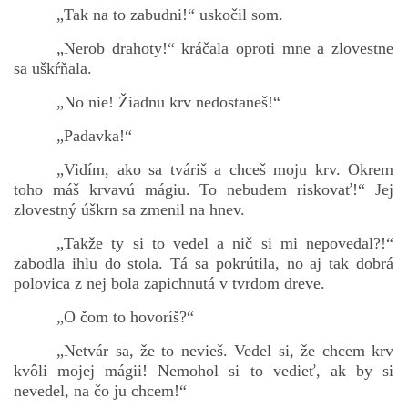
„Tak na to zabudni!“ uskočil som.
„Nerob drahoty!“ kráčala oproti mne a zlovestne
sa uškŕňala.
„No nie! Žiadnu krv nedostaneš!“
„Padavka!“
„Vidím, ako sa tváriš a chceš moju krv. Okrem
toho máš krvavú mágiu. To nebudem riskovať!“ Jej
zlovestný úškrn sa zmenil na hnev.
„Takže ty si to vedel a nič si mi nepovedal?!“
zabodla ihlu do stola. Tá sa pokrútila, no aj tak dobrá
polovica z nej bola zapichnutá v tvrdom dreve.
„O čom to hovoríš?“
„Netvár sa, že to nevieš. Vedel si, že chcem krv
kvôli mojej mágii! Nemohol si to vedieť, ak by si
nevedel, na čo ju chcem!“