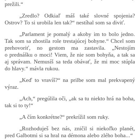
prežili.“
„Zredlo? Odkiaľ máš také slovné spojenia?
Ostrov? To si urobila len tak?“ nestíhal som sa diviť.
„Parlament je pomalý a akoby im to bolo jedno.
Tak som sa zhostila role trestajúcej bohyne.“ Chcel som
prehovoriť, no gestom ma zastavila. „Nestojím
o prednášku o moci! Viem, že nie som bohyňa, a tak sa
aj správam. Nemusíš sa teda obávať, že mi moc stúpla
do hlavy.“ mávla rukou.
„Keď to vravíš?“ na prilbe som mal prekvapený
výraz.
„Ach,“ pregúlila oči, „ak sa tu niekto hrá na boha,
tak si to ty!“
„A čím konkrétne?“ prekrížil som ruky.
„Rozhoduješ bez nás, zničil si niekoľko planét,
pred Galbotmi si sa hral na démona alebo zlého boha...“