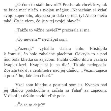
„O čom to stále hovoríš? Predsa ak chceš krv, tak
to bude mať niečo s tvojou mágiou. Nenechám si vziať
svoju super silu, aby si si ju dala do tela ty! Alebo niečo
také! Čo ja viem, čo je v tej tvojej hlave?“
„Takže to vážne nevieš?“ prezerala si ma.
„Čo neviem?“ nechápal som.
„Pozeraj,“ vytiahla ďalšiu ihlu. Pristúpila
k čomusi, čo bolo zahalené plachtou. Odkryla to a pod
ňou bola klietka so zajacom. Pichla doňho ihlu a vzala si
kvapku krvi. Kvapla si ju na dlaň. Tá ale nedopadla.
Zostala tak dva centimetre nad jej dlaňou. „Vezmi zajaca
a posuň ho, kde len chceš.“
Vzal som klietku a posunul som ju. Kvapka nad
jej dlaňou podskočila a začala sa ťahať za zajacom.
V dlani ju držalo neviditeľné pole.
„Čo sa to deje?“