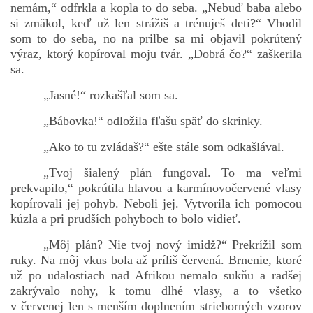
nemám,“ odfrkla a kopla to do seba. „Nebuď baba alebo
si zmäkol, keď už len strážiš a trénuješ deti?“ Vhodil
som to do seba, no na prilbe sa mi objavil pokrútený
výraz, ktorý kopíroval moju tvár. „Dobrá čo?“ zaškerila
sa.
„Jasné!“ rozkašľal som sa.
„Bábovka!“ odložila fľašu späť do skrinky.
„Ako to tu zvládaš?“ ešte stále som odkašlával.
„Tvoj šialený plán fungoval. To ma veľmi
prekvapilo,“ pokrútila hlavou a karmínovočervené vlasy
kopírovali jej pohyb. Neboli jej. Vytvorila ich pomocou
kúzla a pri prudších pohyboch to bolo vidieť.
„Môj plán? Nie tvoj nový imidž?“ Prekrížil som
ruky. Na môj vkus bola až príliš červená. Brnenie, ktoré
už po udalostiach nad Afrikou nemalo sukňu a radšej
zakrývalo nohy, k tomu dlhé vlasy, a to všetko
v červenej len s menším doplnením strieborných vzorov