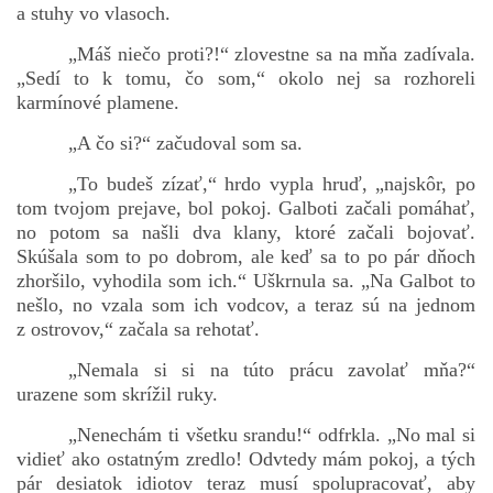
a stuhy vo vlasoch.
„Máš niečo proti?!“ zlovestne sa na mňa zadívala.
„Sedí to k tomu, čo som,“ okolo nej sa rozhoreli
karmínové plamene.
„A čo si?“ začudoval som sa.
„To budeš zízať,“ hrdo vypla hruď, „najskôr, po
tom tvojom prejave, bol pokoj. Galboti začali pomáhať,
no potom sa našli dva klany, ktoré začali bojovať.
Skúšala som to po dobrom, ale keď sa to po pár dňoch
zhoršilo, vyhodila som ich.“ Uškrnula sa. „Na Galbot to
nešlo, no vzala som ich vodcov, a teraz sú na jednom
z ostrovov,“ začala sa rehotať.
„Nemala si si na túto prácu zavolať mňa?“
urazene som skrížil ruky.
„Nenechám ti všetku srandu!“ odfrkla. „No mal si
vidieť ako ostatným zredlo! Odvtedy mám pokoj, a tých
pár desiatok idiotov teraz musí spolupracovať, aby