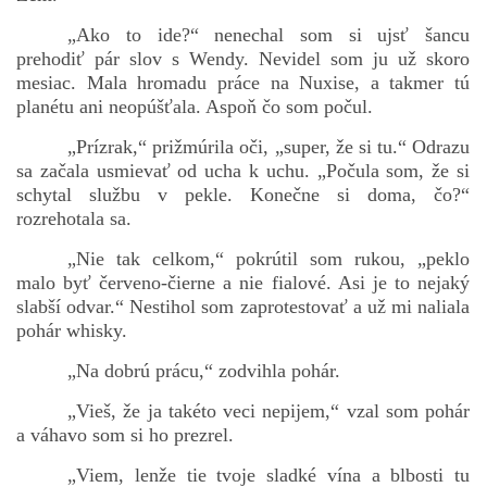
„Ako to ide?“ nenechal som si ujsť šancu
prehodiť pár slov s Wendy. Nevidel som ju už skoro
mesiac. Mala hromadu práce na Nuxise, a takmer tú
planétu ani neopúšťala. Aspoň čo som počul.
„Prízrak,“ prižmúrila oči, „super, že si tu.“ Odrazu
sa začala usmievať od ucha k uchu. „Počula som, že si
schytal službu v pekle. Konečne si doma, čo?“
rozrehotala sa.
„Nie tak celkom,“ pokrútil som rukou, „peklo
malo byť červeno-čierne a nie fialové. Asi je to nejaký
slabší odvar.“ Nestihol som zaprotestovať a už mi naliala
pohár whisky.
„Na dobrú prácu,“ zodvihla pohár.
„Vieš, že ja takéto veci nepijem,“ vzal som pohár
a váhavo som si ho prezrel.
„Viem, lenže tie tvoje sladké vína a blbosti tu