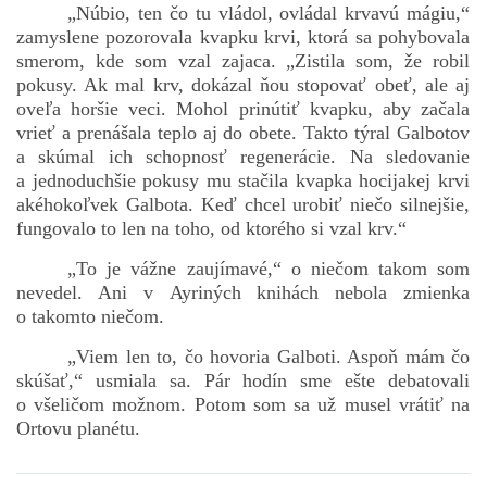
„Núbio, ten čo tu vládol, ovládal krvavú mágiu,“
zamyslene pozorovala kvapku krvi, ktorá sa pohybovala
smerom, kde som vzal zajaca. „Zistila som, že robil
pokusy. Ak mal krv, dokázal ňou stopovať obeť, ale aj
oveľa horšie veci. Mohol prinútiť kvapku, aby začala
vrieť a prenášala teplo aj do obete. Takto týral Galbotov
a skúmal ich schopnosť regenerácie. Na sledovanie
a jednoduchšie pokusy mu stačila kvapka hocijakej krvi
akéhokoľvek Galbota. Keď chcel urobiť niečo silnejšie,
fungovalo to len na toho, od ktorého si vzal krv.“
„To je vážne zaujímavé,“ o niečom takom som
nevedel. Ani v Ayriných knihách nebola zmienka
o takomto niečom.
„Viem len to, čo hovoria Galboti. Aspoň mám čo
skúšať,“ usmiala sa. Pár hodín sme ešte debatovali
o všeličom možnom. Potom som sa už musel vrátiť na
Ortovu planétu.