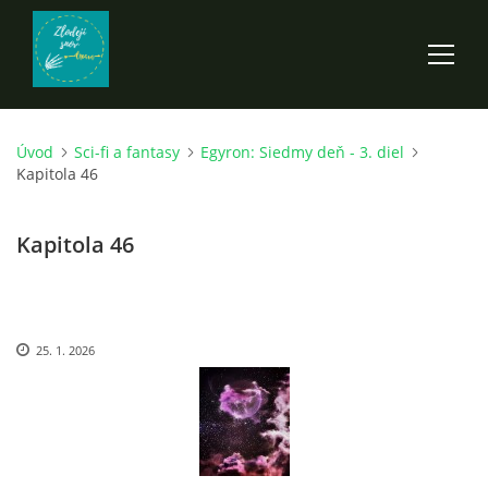
Úvod
Sci-fi a fantasy
Egyron: Siedmy deň - 3. diel
ÚVOD
Kapitola 46
ROZPRÁVKY
Kapitola 46
SCI-FI A FANTASY
25. 1. 2026
ANDARION
EGYRON: SIEDMY DEŇ - 3. DIEL