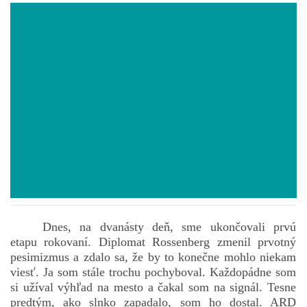
POVIEDKY
GAMEBOOK
ANKETA
BARDIGON
TARA
Dnes, na dvanásty deň, sme ukončovali prvú
VÍLA NA BRONZOVEJ ULICI
etapu rokovaní. Diplomat Rossenberg zmenil prvotný
pesimizmus a zdalo sa, že by to konečne mohlo niekam
viesť. Ja som stále trochu pochyboval. Každopádne som
VLČÍ MOR
si užíval výhľad na mesto a čakal som na signál. Tesne
predtým, ako slnko zapadalo, som ho dostal. ARD