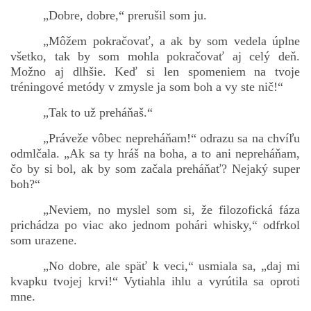
„Dobre, dobre,“ prerušil som ju.
„Môžem pokračovať, a ak by som vedela úplne
všetko, tak by som mohla pokračovať aj celý deň.
Možno aj dlhšie. Keď si len spomeniem na tvoje
tréningové metódy v zmysle ja som boh a vy ste nič!“
„Tak to už preháňaš.“
„Práveže vôbec nepreháňam!“ odrazu sa na chvíľu
odmlčala. „Ak sa ty hráš na boha, a to ani nepreháňam,
čo by si bol, ak by som začala preháňať? Nejaký super
boh?“
„Neviem, no myslel som si, že filozofická fáza
prichádza po viac ako jednom pohári whisky,“ odfrkol
som urazene.
„No dobre, ale späť k veci,“ usmiala sa, „daj mi
kvapku tvojej krvi!“ Vytiahla ihlu a vyrútila sa oproti
mne.