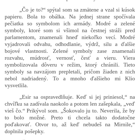
„Čo je to?“ spýtal som sa zmätene a vzal si kúsok
papieru. Bola to obálka. Na jednej strane spočívala
pečiatka so symbolom ich armády. Modré a zelené
symboly, ktoré som si všimol na čestnej stráži pred
parlamentom, znamenali hneď niekoľko vecí. Modré
vyjadrovali odvahu, odhodlanie, výdrž, silu a ďalšie
bojové vlastnosti. Zelené symboly zase znamenali
rozvahu, múdrosť, vernosť, česť a vieru. Viera
symbolizovala dôveru v režim, ktorý chránili. Tieto
symboly sa navzájom prepletali, pričom žiaden z nich
nebol nadriadený. To a mnoho ďalšieho mi Klio
vysvetlila.
„Esir sa ospravedlňuje. Keď si jej priniesol,“ na
chvíľku sa zadívala naokolo a potom len zašepkala, „veď
vieš čo.“ Prikývol som. „Šokovalo ju to. Neverila, že by
to bolo možné. Preto ti chcela takto dodatočne
poďakovať. Otvor to, až keď nebudeš na Mirnile,“
doplnila pošepky.