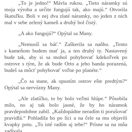
„To je jedno!“ Mávla rukou. „Tieto náramky sú
moja výroba a určite fungujú tak, ako majú.“ Otvorila
škatuľku. Boli v nej dva zlaté náramky, no jeden z nich
mal v sebe zelený kameň a druhý bol čistý.
„A ako fungujú?“ Opýtal sa Many.
„Nemusíš sa báť.“ Zaškerila sa naňho. „Tento
s kameňom budem mať ja, a ten druhý ty. Nastavený
bude tak, aby si sa mohol pohybovať kdekoľvek po
ostrove s tým, že ak bude Orto a jeho banda porazená,
budeš sa môcť pohybovať voľne po planéte.“
„Čo sa stane, ak opustím ostrov ešte predtým?“
Opýtal sa nervózny Many.
„Ale zlatíčko, to by bolo veľmi hlúpe.“ Pôsobila
milo, no aj tak bolo jasné, že by ho náramok
pravdepodobne zabil. „Každopádne neradím ti porušovať
pravidlá.“ Pohladila ho po líci a na čele sa mu objavili
kvapky potu. „To isté radím aj tebe!“ Prísne sa na mňa
zadívala.