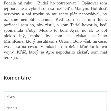
Podala mi ruku. „Budeš ho potrebovať.“ Opätoval som
jej podanie a vybral som sa rozlúčiť s Manym. Bol dosť
nervózny a ani trochu sa mu tento plán nepozdával, no
už sme nemohli cúvnuť. Keď som sa s ním lúčil,
požiadal som ho, aby zistil, o kom Tarial hovorila, keď
spomenula sľuby. Možno to bola Ayra, no ak to bol
niekto iný, mohol by som tak získať ďalšieho
Mirnilčana, ktorý nesúhlasil s Ortom. Bolo však na čase,
vydať sa na cestu. V rukách som držal kľúč ku koncu
vojny. Kľúč, ktorý sa Ayre nepodarilo získať, som mal
teraz ja.
Komentáre