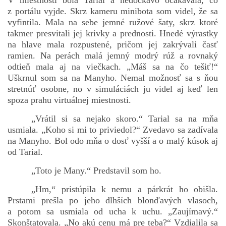
V miestnosti bola Tarial a nedočkavo očakávala, čo
z portálu vyjde. Skrz kameru minibota som videl, že sa
vyfintila. Mala na sebe jemné ružové šaty, skrz ktoré
takmer presvitali jej krivky a prednosti. Hnedé výrastky
na hlave mala rozpustené, pričom jej zakrývali časť
ramien. Na perách malá jemný modrý rúž a rovnaký
odtieň mala aj na viečkach. „Máš sa na čo tešiť!“
Uškrnul som sa na Manyho. Nemal možnosť sa s ňou
stretnúť osobne, no v simuláciách ju videl aj keď len
spoza prahu virtuálnej miestnosti.
„Vrátil si sa nejako skoro.“ Tarial sa na mňa
usmiala. „Koho si mi to priviedol?“ Zvedavo sa zadívala
na Manyho. Bol odo mňa o dosť vyšší a o malý kúsok aj
od Tarial.
„Toto je Many.“ Predstavil som ho.
„Hm,“ pristúpila k nemu a párkrát ho obišla.
Prstami prešla po jeho dlhších blonďavých vlasoch,
a potom sa usmiala od ucha k uchu. „Zaujímavý.“
Skonštatovala. „No akú cenu má pre teba?“ Vzdialila sa