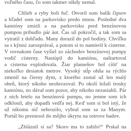
voľného času, čo som takmer nikdy nemal.
Chlieb a ryby boli fuč. Otvoril som balík čipsov
a hľadel som na parkovisko predo mnou. Posledné dva
kamióny zmizli a na parkovisku pred benzínovou
pumpou pribudlo pár áut. Čas už pokročil, a tak som sa
vytratil z dohľadu. Many dorazil do pol hodiny. Chvíľku
sa s kýmsi zarozprával, a potom si to namieril k cisterne.
V rovnakom čase vyšiel zo záchodov benzínovej pumpy
vodič cisterny. Nastúpil do kamiónu, naštartoval
a cisterna explodovala. Žiar plameňov bol cítiť na
niekoľko desiatok metrov. Vysoký stĺp ohňa sa rýchlo
zmenil na čierny dym, z ktorého zostal už len malý
oheň, ktorý nikoho neohrozoval. Po okolí ležali trosky
kamiónu, no dával som pozor, aby nikoho nezasiahli. Pár
z nich letelo na benzínovú pumpu, no jemne som ich
odklonil, aby dopadli vedľa nej. Keď som si bol istý, že
už nikomu nič nehrozilo, vybral som sa za Manym.
Portál ho preniesol do môjho úkrytu na ostrove hadov.
„Zbláznil si sa? Skoro ma to zabilo!“ Prskal na