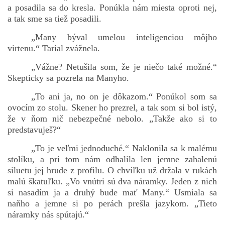
a posadila sa do kresla. Ponúkla nám miesta oproti nej,
a tak sme sa tiež posadili.
„Many býval umelou inteligenciou môjho
virtenu.“ Tarial zvážnela.
„Vážne? Netušila som, že je niečo také možné.“
Skepticky sa pozrela na Manyho.
„To ani ja, no on je dôkazom.“ Ponúkol som sa
ovocím zo stolu. Skener ho prezrel, a tak som si bol istý,
že v ňom nič nebezpečné nebolo. „Takže ako si to
predstavuješ?“
„To je veľmi jednoduché.“ Naklonila sa k malému
stolíku, a pri tom nám odhalila len jemne zahalenú
siluetu jej hrude z profilu. O chvíľku už držala v rukách
malú škatuľku. „Vo vnútri sú dva náramky. Jeden z nich
si nasadím ja a druhý bude mať Many.“ Usmiala sa
naňho a jemne si po perách prešla jazykom. „Tieto
náramky nás spútajú.“