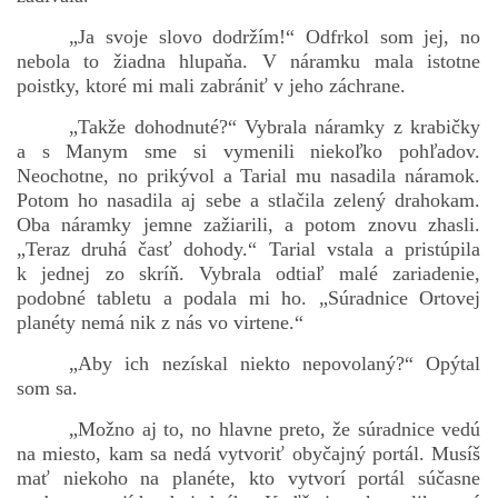
„Ja svoje slovo dodržím!“ Odfrkol som jej, no
nebola to žiadna hlupaňa. V náramku mala istotne
poistky, ktoré mi mali zabrániť v jeho záchrane.
„Takže dohodnuté?“ Vybrala náramky z krabičky
a s Manym sme si vymenili niekoľko pohľadov.
Neochotne, no prikývol a Tarial mu nasadila náramok.
Potom ho nasadila aj sebe a stlačila zelený drahokam.
Oba náramky jemne zažiarili, a potom znovu zhasli.
„Teraz druhá časť dohody.“ Tarial vstala a pristúpila
k jednej zo skríň. Vybrala odtiaľ malé zariadenie,
podobné tabletu a podala mi ho. „Súradnice Ortovej
planéty nemá nik z nás vo virtene.“
„Aby ich nezískal niekto nepovolaný?“ Opýtal
som sa.
„Možno aj to, no hlavne preto, že súradnice vedú
na miesto, kam sa nedá vytvoriť obyčajný portál. Musíš
mať niekoho na planéte, kto vytvorí portál súčasne