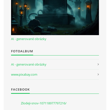
AI - generované obrázky
FOTOALBUM
AI - generované obrázky
www.pixabay.com
FACEBOOK
Zlodeji-snov-107118977797216/