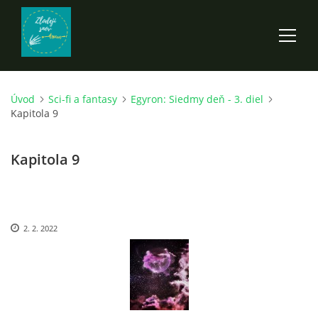
Úvod
Sci-fi a fantasy
Egyron: Siedmy deň - 3. diel
ÚVOD
Kapitola 9
ROZPRÁVKY
Kapitola 9
SCI-FI A FANTASY
2. 2. 2022
ANDARION
EGYRON: SIEDMY DEŇ - 3. DIEL