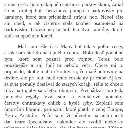
strane cesty bolo nákupné centrum s parkoviskom, zatiaľ
čo na druhej bola benzínová pumpa a parkovisko pre
kamióny, ktoré tam prichádzali stráviť noc. Nebol ešte
bludicka.cirezlo@gmail.com
ani obed, a tak cisterna stála takmer osamotená na
parkovisku. Okrem nej tu boli len dva kamióny, ktoré
Príbehy a poviedky na tejto stránke sú duševným
stáli na opačnom konci.
vlastníctvom autorov. Všetky práva vyhradené.
Mal som ešte čas. Many bol tak v polke cesty,
a tak som šiel do nákupného centra. Bolo dosť podobné
© 2026 eStránky.sk
|
RSS
|
WebSlice
|
Aktualizované 5. 8. 2026
|
tým, ktoré som poznal pred vojnou. Teraz bolo
Hore ↑
prázdnejšie a ani ľudí tu nebolo veľa. Občas mi to
pripadalo, akoby mali toľko tovaru, čo malé potraviny na
dedine, ale pri tom mali tento rozsiahly priestor. Aj keď
sa svet pomaly dostával do starých koľají, stále to chcelo
roky na to, aby sa všetko obnovilo. Prechádzal som teda
pomedzi regály. Vzal som si zemiakové lupienky,
čerstvý chrumkavý chlieb a kyslé ryby. Zaplatil som
úniovými librami, peniazmi, ktoré platili v celej Európe,
Ázii a Austrálii. Počul som, že pôvodne na nich chceli
dať tváre špecialistov, nakoniec ale zvolili niekoľko