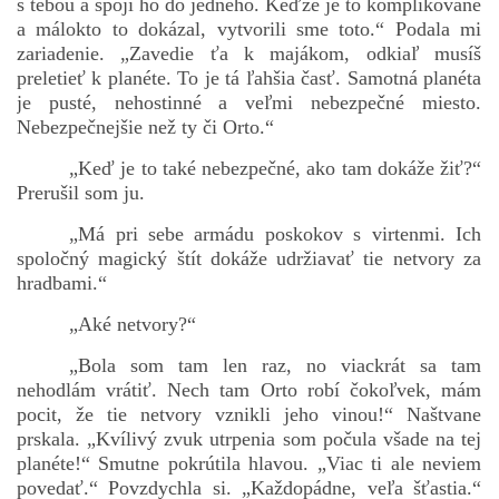
s tebou a spojí ho do jedného. Keďže je to komplikované
a málokto to dokázal, vytvorili sme toto.“ Podala mi
zariadenie. „Zavedie ťa k majákom, odkiaľ musíš
preletieť k planéte. To je tá ľahšia časť. Samotná planéta
je pusté, nehostinné a veľmi nebezpečné miesto.
Nebezpečnejšie než ty či Orto.“
„Keď je to také nebezpečné, ako tam dokáže žiť?“
Prerušil som ju.
„Má pri sebe armádu poskokov s virtenmi. Ich
spoločný magický štít dokáže udržiavať tie netvory za
hradbami.“
„Aké netvory?“
„Bola som tam len raz, no viackrát sa tam
nehodlám vrátiť. Nech tam Orto robí čokoľvek, mám
pocit, že tie netvory vznikli jeho vinou!“ Naštvane
prskala. „Kvílivý zvuk utrpenia som počula všade na tej
planéte!“ Smutne pokrútila hlavou. „Viac ti ale neviem
povedať.“ Povzdychla si. „Každopádne, veľa šťastia.“