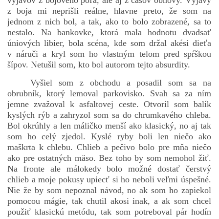
výjavov z bojového poľa, ale aj z časov obnovy. Výjavy
z boja mi neprišli reálne, hlavne preto, že som na
jednom z nich bol, a tak, ako to bolo zobrazené, sa to
nestalo. Na bankovke, ktorá mala hodnotu dvadsať
úniových libier, bola scéna, kde som držal akési dieťa
v náruči a kryl som ho vlastným telom pred spŕškou
šípov. Netušil som, kto bol autorom tejto absurdity.
Vyšiel som z obchodu a posadil som sa na
obrubník, ktorý lemoval parkovisko. Svah sa za ním
jemne zvažoval k asfaltovej ceste. Otvoril som balík
kyslých rýb a zahryzol som sa do chrumkavého chleba.
Bol okrúhly a len máličko menší ako klasický, no aj tak
som ho celý zjedol. Kyslé ryby boli len niečo ako
maškrta k chlebu. Chlieb a pečivo bolo pre mňa niečo
ako pre ostatných mäso. Bez toho by som nemohol žiť.
Na fronte ale málokedy bolo možné dostať čerstvý
chlieb a moje pokusy upiecť si ho neboli veľmi úspešné.
Nie že by som nepoznal návod, no ak som ho zapiekol
pomocou mágie, tak chutil akosi inak, a ak som chcel
použiť klasickú metódu, tak som potreboval pár hodín