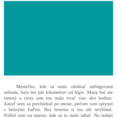
POVIEDKY
GAMEBOOK
ANKETA
BARDIGON
TARA
Mestečko, kde sa mala odohrať nafingovaná
VÍLA NA BRONZOVEJ ULICI
nehoda, bolo len pár kilometrov od légie. Many bol ale
ranený a cesta tam mu mala trvať viac ako hodinu.
Zatiaľ som sa prechádzal po meste, pričom som splynul
VLČÍ MOR
s bežnými ľuďmi. Bez brnenia si ma nik nevšímal.
Prišiel som na miesto, kde sa to malo udiať. Na jednej