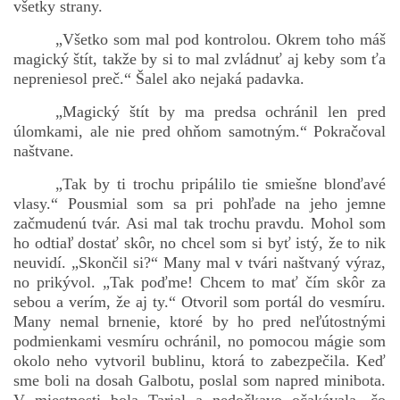
všetky strany.
„Všetko som mal pod kontrolou. Okrem toho máš
magický štít, takže by si to mal zvládnuť aj keby som ťa
nepreniesol preč.“ Šalel ako nejaká padavka.
„Magický štít by ma predsa ochránil len pred
úlomkami, ale nie pred ohňom samotným.“ Pokračoval
naštvane.
„Tak by ti trochu pripálilo tie smiešne blonďavé
vlasy.“ Pousmial som sa pri pohľade na jeho jemne
začmudenú tvár. Asi mal tak trochu pravdu. Mohol som
ho odtiaľ dostať skôr, no chcel som si byť istý, že to nik
neuvidí. „Skončil si?“ Many mal v tvári naštvaný výraz,
no prikývol. „Tak poďme! Chcem to mať čím skôr za
sebou a verím, že aj ty.“ Otvoril som portál do vesmíru.
Many nemal brnenie, ktoré by ho pred neľútostnými
podmienkami vesmíru ochránil, no pomocou mágie som
okolo neho vytvoril bublinu, ktorá to zabezpečila. Keď
sme boli na dosah Galbotu, poslal som napred minibota.