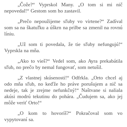
„Čože?“ Vyprskol Many. „O tom si mi nič
nepovedal!“ Gestom som ho zastavil.
„Prečo nepoužijeme sľuby vo virtene?“ Zadíval
som sa na škatuľku a úškrn na prilbe sa zmenil na rovnú
líniu.
„Už som ti povedala, že tie sľuby nefungujú!“
Vyprskla na mňa.
„Ako to vieš?“ Vedel som, ako Ayra prekabátila
sľub, no prečo by nemal fungovať, som netušil.
„Z vlastnej skúsenosti!“ Odfrkla. „Orto chcel aj
odo mňa sľub, no keďže ho práve porušujem a nič sa
nedeje, tak je zrejme nefunkčný!“ Naštvane si naliala
akúsi modrú tekutinu do pohára. „Čudujem sa, ako jej
môže veriť Orto!“
„O kom to hovoríš?“ Pokračoval som vo
vypytovaní sa.