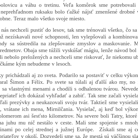
polovicu a váhu o tretinu. Veľa komôrok sme potrebovali
neprehľadnom ruksaku bolo ťažké nájsť zmenšené drobné v
obne. Teraz malo všetko svoje miesto.
nás nechceli pustiť do lesov, tak sme trénovali všetko, čo sa
ž nezískavali nové schopnosti, len vylepšovali a kombinoval
dy sa sústredila na zlepšovanie zmyslov a maskovanie. Mň
predmetov. Obaja sme túžili vyskúšať mágiu, lenže návod bo
li nebolo preložených a nechceli sme riskovať, že niekomu u
očkáme kým nebudeme v lesoch.
y prichádzali aj zo sveta. Podarilo sa postaviť v celku výkon
aral Šimon a Félix. Po svete sa túlali aj ďalší ako my, no 
i sa vlastnými menami a chodili s odhalenou tvárou. Nevede
nepriateľ ich dokázal vyhľadať a zabiť. Tak sme začali vysiel
ali prezývky a neukazovali svoju tvár. Taktiež sme vysielal
, vrátane ich mena, Mirnilčania. Vysielač, aj keď bol výkon
lomerom asi šesťsto kilometrov. Na severe boli Tatry, ktoré
 na juhu mu nič nestálo v ceste. Mali sme spojenie s mno
inami po celej strednej a južnej Európe. Získali sme aj c
riateľov v okolí. Dozvedeli sme sa, že mestá sú väčšinou sl