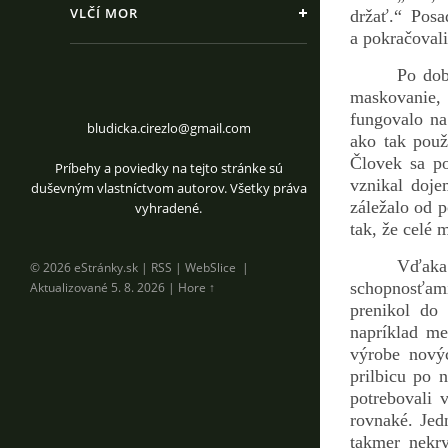
VLČÍ MOR
držať.“ Pos
a pokračoval
Po dob
maskovanie,
fungovalo na
bludicka.cirezlo@gmail.com
ako tak použ
Človek sa po
Príbehy a poviedky na tejto stránke sú
vznikal doje
duševným vlastníctvom autorov. Všetky práva
záležalo od p
vyhradené.
tak, že celé 
Vďaka 
© 2026 eStránky.sk
|
RSS
|
WebSlice
|
schopnosťami
Aktualizované 5. 8. 2026
|
Hore ↑
prenikol do
napríklad me
výrobe nový
prilbicu po 
potrebovali 
rovnaké. Jed
takmer nekry