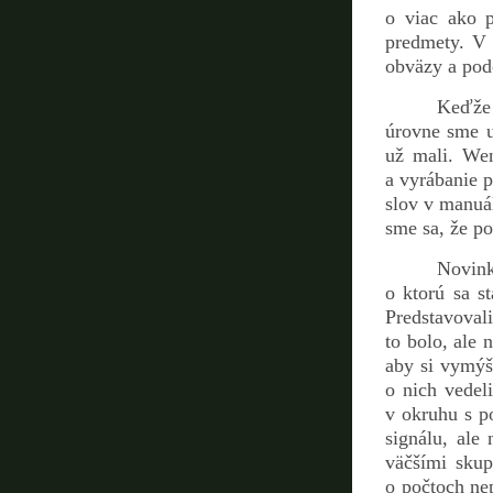
o viac ako 
predmety. V 
obväzy a pod
Keďže 
úrovne sme u
už mali. Wen
a vyrábanie 
slov v manuá
sme sa, že p
Novink
o ktorú sa st
Predstavoval
to bolo, ale 
aby si vymýšľ
o nich vedeli
v okruhu s po
signálu, ale
väčšími skup
o počtoch nep