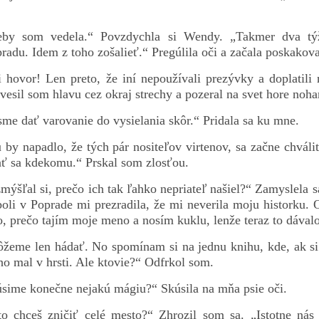
eby som vedela.“ Povzdychla si Wendy. „Takmer dva týž
adu. Idem z toho zošalieť.“ Pregúlila oči a začala poskakov
 hovor! Len preto, že iní nepoužívali prezývky a doplatili
vesil som hlavu cez okraj strechy a pozeral na svet hore noha
sme dať varovanie do vysielania skôr.“ Pridala sa ku mne.
by napadlo, že tých pár nositeľov virtenov, sa začne chváliť
ať sa kdekomu.“ Prskal som zlosťou.
mýšľal si, prečo ich tak ľahko nepriateľ našiel?“ Zamyslela 
oli v Poprade mi prezradila, že mi neverila moju historku. 
o, prečo tajím moje meno a nosím kuklu, lenže teraz to dával
žeme len hádať. No spomínam si na jednu knihu, kde, ak si
ho mal v hrsti. Ale ktovie?“ Odfrkol som.
sime konečne nejakú mágiu?“ Skúsila na mňa psie oči.
to chceš zničiť celé mesto?“ Zhrozil som sa. „Istotne nás