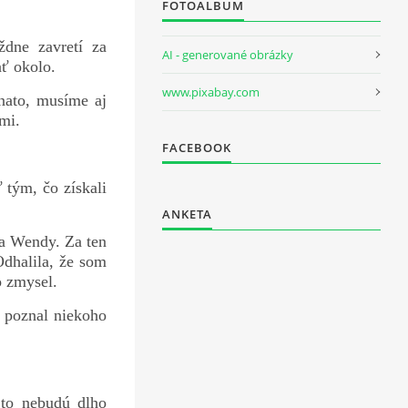
FOTOALBUM
dne zavretí za
AI - generované obrázky
ať okolo.
www.pixabay.com
 nato, musíme aj
mi.
FACEBOOK
 tým, čo získali
ANKETA
sa Wendy. Za ten
Odhalila, že som
o zmysel.
 poznal niekoho
 to nebudú dlho