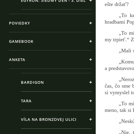
EGYRON: SIEDMY DEŇ - 3. DIEL
ešte držať?
„To k
hradbami Popr
POVIEDKY
„To mi
my trpieť.“ Z
GAMEBOOK
„Mali 
ANKETA
„Komu 
a predstavov
„Neroz
BARDIGON
čas, čo sme b
si vymyslel t
TARA
„To mô
meno, tak si 
VÍLA NA BRONZOVEJ ULICI
„Neskú
„Nie, 