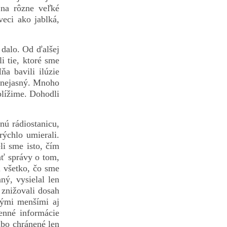
 na rôzne veľké
eci ako jablká,
 dalo. Od ďalšej
i tie, ktoré sme
a bavili ilúzie
l nejasný. Mnoho
blížime. Dohodli
nú rádiostanicu,
rýchlo umierali.
li sme isto, čím
ať správy o tom,
i všetko, čo sme
ný, vysielal len
 znižovali dosah
hými menšími aj
enné informácie
abo chránené len