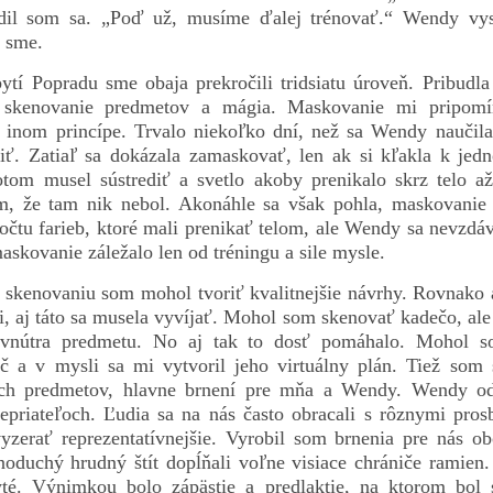
adil som sa. „Poď už, musíme ďalej trénovať.“ Wendy vy
i sme.
ytí Popradu sme obaja prekročili tridsiatu úroveň. Pribud
 skenovanie predmetov a mágia. Maskovanie mi pripomína
 inom princípe. Trvalo niekoľko dní, než sa Wendy naučila
iť. Zatiaľ sa dokázala zamaskovať, len ak si kľakla k jedn
tom musel sústrediť a svetlo akoby prenikalo skrz telo až
m, že tam nik nebol. Akonáhle sa však pohla, maskovanie s
očtu farieb, ktoré mali prenikať telom, ale Wendy sa nevzdáv
maskovanie záležalo len od tréningu a sile mysle.
skenovaniu som mohol tvoriť kvalitnejšie návrhy. Rovnako 
, aj táto sa musela vyvíjať. Mohol som skenovať kadečo, ale
 vnútra predmetu. No aj tak to dosť pomáhalo. Mohol s
č a v mysli sa mi vytvoril jeho virtuálny plán. Tiež som 
ch predmetov, hlavne brnení pre mňa a Wendy. Wendy od 
nepriateľoch. Ľudia sa na nás často obracali s rôznymi pro
vyzerať reprezentatívnejšie. Vyrobil som brnenia pre nás o
noduchý hrudný štít dopĺňali voľne visiace chrániče ramien
té. Výnimkou bolo zápästie a predlaktie, na ktorom bol 