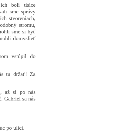
ch boli tisíce
vali sme správy
ích stvoreniach,
 podobný stromu,
ohli sme si byť
 mohli domyslieť
som vstúpil do
ás tu držať! Za
, až si po nás
. Gabriel sa nás
úc po ulici.