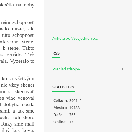
skočila na nohy
la nám schopnosť
lo ilúzie, ale
 túto schopnosť
Anketa od Vsevjednom.cz
ofarebnej stene.
 k stene. Takto
RSS
a zrušilo. Tiež
ala. Vyzeralo to
Prehľad zdrojov
ako so všetkými
 nie vždy skener
ŠTATISTIKY
om si skenovať
sa viac venoval
Celkom:
390142
dobytia nosila
Mesiac:
19188
sbami, a tak sme
Deň:
765
boch. Boli skoro
Online:
17
. Ruky sme mali
silný kus kovu.