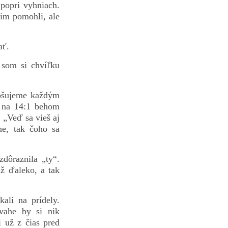
popri vyhniach.
 im pomohli, ale
ať.
 som si chvíľku
epšujeme každým
i na 14:1 behom
 „Veď sa vieš aj
ne, tak čoho sa
zdôraznila „ty“.
už ďaleko, a tak
ali na prídely.
ovahe by si nik
 už z čias pred