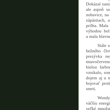
Dokázal zast
ale aspoň s
nohavice, na 
zápästiach,
prilba. Mala
výhodou bol
a mala hlavne
Stále 
bežného člo
prezývka ne
tmavočerven
bielou farb
vznikalo, so
dojem aj u n
bojovať pro
smrti.
Wendy 
väčšiu energ
veľké množst