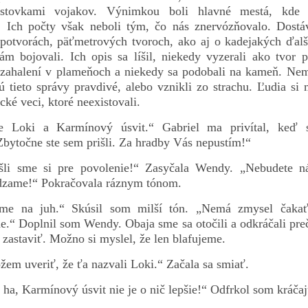
stovkami vojakov. Výnimkou boli hlavné mestá, kde i
e. Ich počty však neboli tým, čo nás znervózňovalo. Dostá
h potvorách, päťmetrových tvoroch, ako aj o kadejakých ďalš
nám bojovali. Ich opis sa líšil, niekedy vyzerali ako tvor
 zahalení v plameňoch a niekedy sa podobali na kameň. Nem
sú tieto správy pravdivé, alebo vznikli zo strachu. Ľudia si
ické veci, ktoré neexistovali.
te Loki a Karmínový úsvit.“ Gabriel ma privítal, keď 
Zbytočne ste sem prišli. Za hradby Vás nepustím!“
šli sme si pre povolenie!“ Zasyčala Wendy. „Nebudete n
dzame!“ Pokračovala ráznym tónom.
eme na juh.“ Skúsil som milší tón. „Nemá zmysel čakať
de.“ Doplnil som Wendy. Obaja sme sa otočili a odkráčali preč
 zastaviť. Možno si myslel, že len blafujeme.
em uveriť, že ťa nazvali Loki.“ Začala sa smiať.
 ha, Karmínový úsvit nie je o nič lepšie!“ Odfrkol som kráčaj