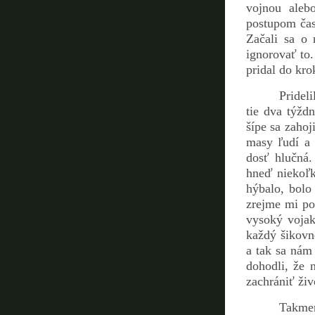
vojnou aleb
postupom čas
Začali sa o 
ignorovať to.
pridal do kro
Pridel
tie dva týžd
šípe sa zahoj
masy ľudí a 
dosť hlučná
hneď niekoľk
hýbalo, bolo
zrejme mi po
vysoký vojak
každý šikovne
a tak sa nám
dohodli, že
zachrániť živ
Takmer