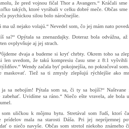
molu, že pred vojnou fičal Thor a Avangers.“ Kráčali sme 
ekoľko takých, ktoré vyrábali v celku dobré meče. Občas sme
ča psychickou silou bolo náročnejšie.
 ma už nejako volajú.“ Nevedel som, čo jej mám nato poved
íš sa?“ Opýtala sa znenazdajky. Doteraz bola odvážna, až
ten ovplyvňuje aj jej strach.
Pôjdeme dvaja a budeme si kryť chrbty. Okrem toho sa zl
i len uvedom, že takú kompresiu času sme z 8:1 vyšvihl
 týždňov.“ Wendy začala byť pokojnejšia, no pokračoval som.
e maskovať. Tiež sa ti zmysly zlepšujú rýchlejšie ako m
 ja sa nebojím! Pýtala som sa, či ty sa bojíš?“ Naštvane 
e zabehať. Uvidíme sa ráno.“ Niečo ešte vravela, ale bola 
zumel.
 som uličkou k môjmu bytu. Stretával som ľudí, ktorí čak
e prídelov mala na starosti Dáša. Pri jej nepríjemnej p
adať o niečo navyše. Občas som stretol niekoho známeho či