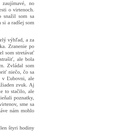
o zaujímavé, no
sti o virtenoch.
o snažil som sa
 si a radšej som
elý výhľad, a za
ka. Zranenie po
el som stretávať
rašiť, ale bola
ám. Zvládal som
riť niečo, čo sa
 v Ľubovni, ale
 žiaden zvuk. Aj
to stačilo, ale
ieňali poznatky,
virtenov, sme sa
ukáve nám mohlo
len štyri hodiny