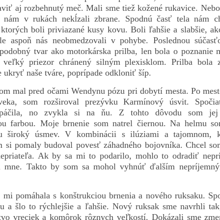
aviť aj rozbehnutý meč. Mali sme tiež kožené rukavice. Nebo
a nám v rukách nekĺzali zbrane. Spodnú časť tela nám ch
ktorých boli priviazané kusy kovu. Boli ľahšie a slabšie, ako
 ale aspoň nás neobmedzovali v pohybe. Poslednou súčasť
 podobný tvar ako motorkárska prilba, len bola o poznanie 
 veľký priezor chránený silným plexisklom. Prilba bola
 ukryť naše tváre, poprípade odkloniť šíp.
som mal pred očami Wendynu pózu pri dobytí mesta. Po mest
veka, som rozširoval prezývku Karmínový úsvit. Spočiat
páčila, no zvykla si na ňu. Z tohto dôvodu som jej 
ou farbou. Moje brnenie som natrel čiernou. Na helmu s
ou široký úsmev. V kombinácii s ilúziami a tajomnom, k
m si pomaly budoval povesť záhadného bojovníka. Chcel som
epriateľa. Ak by sa mi to podarilo, mohlo to odradiť nepri
ti mne. Takto by som sa mohol vyhnúť ďalším nepríjemný
mi pomáhala s konštrukciou brnenia a nového ruksaku. Sp
iu a šlo to rýchlejšie a ľahšie. Nový ruksak sme navrhli ta
vo vreciek a komôrok rôznych veľkostí. Dokázali sme zme