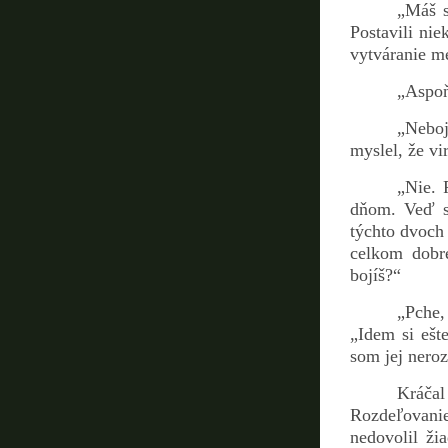
„Máš s
Postavili ni
vytváranie me
„Aspoň
„Neboj
myslel, že vir
„Nie. 
dňom. Veď s
týchto dvoch
celkom dobr
bojíš?“
„Pche,
„Idem si ešt
som jej nero
Kráčal
Rozdeľovani
nedovolil ži