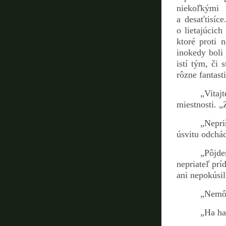
niekoľkými 
a desaťtisíc
o lietajúcic
ktoré proti 
inokedy boli
istí tým, či 
rôzne fantast
„Vitaj
miestnosti. „
„Nepri
úsvitu odchá
„Pôjd
nepriateľ prí
ani nepokúsil
„Nemôž
„Ha ha