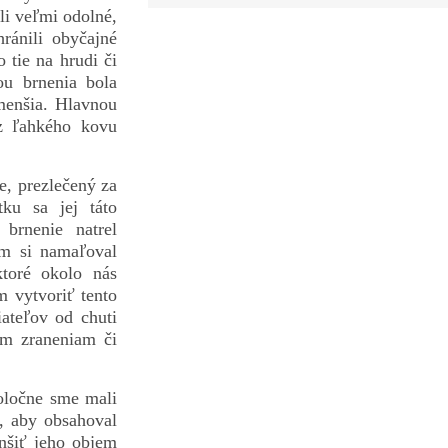
li veľmi odolné,
ránili obyčajné
 tie na hrudi či
ou brnenia bola
menšia. Hlavnou
 z ľahkého kovu
e, prezlečený za
ku sa jej táto
brnenie natrel
om si namaľoval
toré okolo nás
 vytvoriť tento
ateľov od chuti
m zraneniam či
oločne sme mali
k, aby obsahoval
nšiť jeho objem