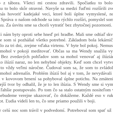
o z tábora. Všetci mi cestou zdravili. Spočiatku to bol
u to bolo skôr otravné. Navyše sa medzi ľuďmi rozšírili zve
nás hovoriť kadejaké veci, ktoré boli úplne vymyslené, n
 Správa o našom odchode sa isto rýchlo rozšíri, pomyslel som
ku. Za úsvitu sme sa chceli vytratiť bez zbytočnej pozornosti.
ili nám byty oproti sebe hneď pri hradbe. Mali sme odtiaľ skv
ne som si pozháňal všetko potrebné. Základom bola lekárnič
ilo za tri dni, zrejme vďaka virtenu. V byte bol pokoj. Nemus
mohol v pokoji meditovať. Občas sa ma Wendy snažila vyst
. Bez zvedavých pohľadov som sa mohol venovať aj ilúzi
o ilúzií naraz, no len nehybné objekty. Keď som chcel vytvo
 to vždy veľmi náročne. Čudoval som sa, že som to zvládol
mohol adrenalín. Problém ilúzií bol aj v tom, že nevydávali
 v kovovom brnení sa pohyboval úplne potichu. Na zmätenie 
jší tvor by odhalil, že je to len ilúzia. S Wendy sme si vym
 ľahšie postupovalo. Po tom čo sa stalo ostatným nositeľom 
 nebudeme verejne ukazovať, čo dokážeme. Každé eso v r
ot. Ľudia videli len to, čo sme priamo použili v boji.
 celú noc som trávil v podvedomí. Potreboval som spať už 