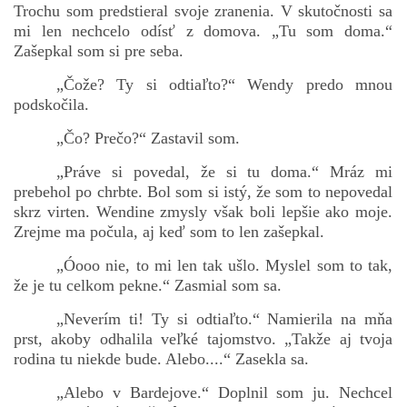
Trochu som predstieral svoje zranenia. V skutočnosti sa
mi len nechcelo odísť z domova. „Tu som doma.“
Zašepkal som si pre seba.
„Čože? Ty si odtiaľto?“ Wendy predo mnou
podskočila.
„Čo? Prečo?“ Zastavil som.
„Práve si povedal, že si tu doma.“ Mráz mi
prebehol po chrbte. Bol som si istý, že som to nepovedal
skrz virten. Wendine zmysly však boli lepšie ako moje.
Zrejme ma počula, aj keď som to len zašepkal.
„Óooo nie, to mi len tak ušlo. Myslel som to tak,
že je tu celkom pekne.“ Zasmial som sa.
„Neverím ti! Ty si odtiaľto.“ Namierila na mňa
prst, akoby odhalila veľké tajomstvo. „Takže aj tvoja
rodina tu niekde bude. Alebo....“ Zasekla sa.
„Alebo v Bardejove.“ Doplnil som ju. Nechcel