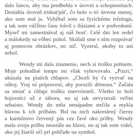
dalo šancu, aby ma predbehla v úrovni a schopnostiach.
Dosiahla úroveň tridsaťpäť, čo bolo o tri úrovne menej,
ako som mal ja. Vyhýbal som sa fyzickému tréningu,
a tak som väčšinu času trávil s ilúziami a v podvedomí.
Myseľ mi zamestnával aj náš hosť. Celé dni len sedel
a málokedy sa vôbec pohol. Skúšali sme s ním rozprávať
aj pomocou obrázkov, no nič. Vyzeral, akoby tu ani
nebol.
Wendy mi dala znamenie, nech si trošku pohnem.
Moje pohodlné tempo mi však vyhovovalo. „Pozri,“
ukázala na piatich chlapov. „Chceli by ťa vyzvať na
súboj. Vraj sú pripravení, aby porazili démona.“ Začala
sa smiať a chlapi trošku znervózneli. Všetko to boli
bojovníci už z tábora, no aj tak nevyzerali veľmi
sebaisto. Wendy do mňa nenápadne strčila a mykla
hlavou k ich prilbám. Bol na nich nakreslený čierny
a karmínovo červený pás cez ľavé oko prilby. Wendy
mala svoju prilbu neustále na hlave, no aj tak som videl,
ako jej žiarili oči pri pohľade na symbol.