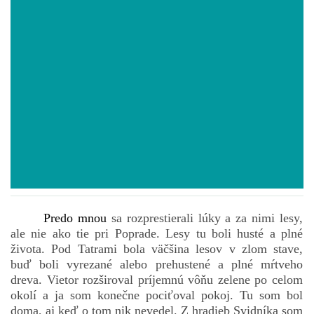
POVIEDKY
GAMEBOOK
ANKETA
BARDIGON
TARA
Predo mnou
sa rozprestierali lúky a za nimi lesy,
ale nie ako tie pri Poprade. Lesy tu boli husté a plné
VÍLA NA BRONZOVEJ ULICI
života. Pod Tatrami bola väčšina lesov v zlom stave,
buď boli vyrezané alebo prehustené a plné mŕtveho
dreva. Vietor rozširoval príjemnú vôňu zelene po celom
VLČÍ MOR
okolí a ja som konečne pociťoval pokoj. Tu som bol
doma, aj keď o tom nik nevedel. Z hradieb Svidníka som