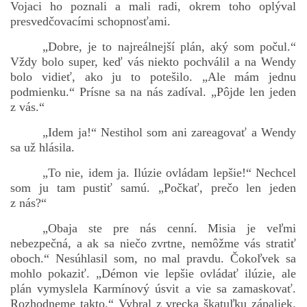
Vojaci ho poznali a mali radi, okrem toho oplýval
presvedčovacími schopnosťami.
„Dobre, je to najreálnejší plán, aký som počul.“
Vždy bolo super, keď vás niekto pochválil a na Wendy
bolo vidieť, ako ju to potešilo. „Ale mám jednu
podmienku.“ Prísne sa na nás zadíval. „Pôjde len jeden
z vás.“
„Idem ja!“ Nestihol som ani zareagovať a Wendy
sa už hlásila.
„To nie, idem ja. Ilúzie ovládam lepšie!“ Nechcel
som ju tam pustiť samú. „Počkať, prečo len jeden
z nás?“
„Obaja ste pre nás cenní. Misia je veľmi
nebezpečná, a ak sa niečo zvrtne, nemôžme vás stratiť
oboch.“ Nesúhlasil som, no mal pravdu. Čokoľvek sa
mohlo pokaziť. „Démon vie lepšie ovládať ilúzie, ale
plán vymyslela Karmínový úsvit a vie sa zamaskovať.
Rozhodneme takto.“ Vybral z vrecka škatuľku zápaliek.