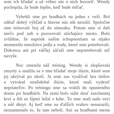
som ich hľadať a už vôbec nie o nich hovoriť. Wendy
pochopila, že bude lepšie, keď bude mlčať.
Vybehli sme po hradbách na jednu z veží. Bol
odtiaľ dobrý výhľad a hlavne nás nik nerušil. Spoločne
sme trénovali boj až do súmraku. Potom sme si dali
niečo pod zub a pozorovali utíchajúce mesto. Bolo
zvláštne, že napriek naším schopnostiam sa nijako
nezmenilo množstvo jedla a vody, ktoré sme potrebovali.
Dokonca ani pri väčšej záťaži sme nepotrebovali nič
navyše.
Noc zmenila náš tréning. Wendy si zlepšovala
zmysly a snažila sa v tme hľadať moje ilúzie, ktoré som
jej ukrýval po okolí. Ja som zas využíval hru tieňov
a vytváral strašidelné ilúzie, ktoré mali vydesiť
nepriateľov. Po tréningu sme sa vrátili do opusteného
domu pri hradbách. Na zemi bolo stále dosť zaschnutej
krvi a štít so šípmi ležal v kúte. Tu sme mali naše veci
a náš úkryt. Aj keď sme na ďalších vrahov nenarazili,
neznamenalo to, že tam neboli. Ani za hradbami mesta