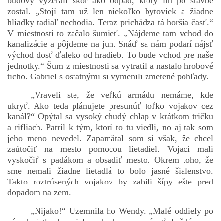
budovy vyzerali skôr ako odpad, ktorý im po stavbe
zostal. „Stojí tam už len niekoľko bytoviek a žiadne
hliadky tadiaľ nechodia. Teraz prichádza tá horšia časť.“
V miestnosti to začalo šumieť. „Nájdeme tam vchod do
kanalizácie a pôjdeme na juh. Snáď sa nám podarí nájsť
východ dosť ďaleko od hradieb. To bude vchod pre naše
jednotky.“ Šum z miestnosti sa vytratil a nastalo hrobové
ticho. Gabriel s ostatnými si vymenili zmetené pohľady.
„Vraveli ste, že veľkú armádu nemáme, kde
ukryť. Ako teda plánujete presunúť toľko vojakov cez
kanál?“ Opýtal sa vysoký chudý chlap v krátkom tričku
a rifliach. Patril k tým, ktorí to tu viedli, no aj tak som
jeho meno nevedel. Zapamätal som si však, že chcel
zaútočiť na mesto pomocou lietadiel. Vojaci mali
vyskočiť s padákom a obsadiť mesto. Okrem toho, že
sme nemali žiadne lietadlá to bolo jasné šialenstvo.
Takto roztrúsených vojakov by zabili šípy ešte pred
dopadom na zem.
„Nijako!“ Uzemnila ho Wendy. „Malé oddiely po