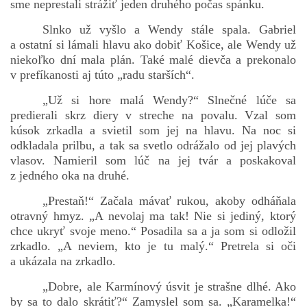
sme neprestali strážiť jeden druhého počas spánku.
Slnko už vyšlo a Wendy stále spala. Gabriel
a ostatní si lámali hlavu ako dobiť Košice, ale Wendy už
niekoľko dní mala plán. Také malé dievča a prekonalo
v prefíkanosti aj túto „radu starších“.
„Už si hore malá Wendy?“ Slnečné lúče sa
predierali skrz diery v streche na povalu. Vzal som
kúsok zrkadla a svietil som jej na hlavu. Na noc si
odkladala prilbu, a tak sa svetlo odrážalo od jej plavých
vlasov. Namieril som lúč na jej tvár a poskakoval
z jedného oka na druhé.
„Prestaň!“ Začala mávať rukou, akoby odháňala
otravný hmyz. „A nevolaj ma tak! Nie si jediný, ktorý
chce ukryť svoje meno.“ Posadila sa a ja som si odložil
zrkadlo. „A neviem, kto je tu malý.“ Pretrela si oči
a ukázala na zrkadlo.
„Dobre, ale Karmínový úsvit je strašne dlhé. Ako
by sa to dalo skrátiť?“ Zamyslel som sa. „Karamelka!“