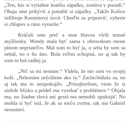
„Ten, kto si vytiahne kratšiu zápalku, zostáva v pozadí.“
Obaja sme prikývli a potiahli si zápalky. „Takže Košice
infiltruje Karmínový úsvit. Choďte sa pripraviť, vyberte
si chlapov a ráno vyrazíte.“
Kráčali sme preč a mne hlavou vírili temné
myšlienky. Wendy mala byť sama v obrovskom meste
plnom nepriateľov. Mal som to byť ja, o seba by som sa
nebál, no o ňu áno. Bola veľmi schopná, no aj tak by
som to bol radšej ja.
„Nič sa mi nestane.“ Videla, že nie som vo svojej
koži. „Nekonám urýchlene ako ty.“ Zachichúňala sa, no
aj tak ma to neupokojilo. „Prinajhoršom, viem že si
niekde blízko a prídeš ma vysekať z problémov.“ Objala
ma, no žiadne slová ani gestá ma nemohli upokojiť. No
mohla si byť istá, že ak sa niečo zvrtne, tak ma Gabriel
nezastaví.