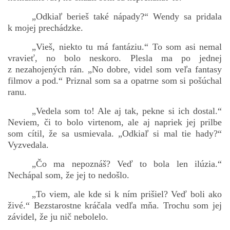
„Odkiaľ berieš také nápady?“ Wendy sa pridala
k mojej prechádzke.
„Vieš, niekto tu má fantáziu.“ To som asi nemal
vravieť, no bolo neskoro. Plesla ma po jednej
z nezahojených rán. „No dobre, videl som veľa fantasy
filmov a pod.“ Priznal som sa a opatrne som si pošúchal
ranu.
„Vedela som to! Ale aj tak, pekne si ich dostal.“
Neviem, či to bolo virtenom, ale aj napriek jej prilbe
som cítil, že sa usmievala. „Odkiaľ si mal tie hady?“
Vyzvedala.
„Čo ma nepoznáš? Veď to bola len ilúzia.“
Nechápal som, že jej to nedošlo.
„To viem, ale kde si k ním prišiel? Veď boli ako
živé.“ Bezstarostne kráčala vedľa mňa. Trochu som jej
závidel, že ju nič nebolelo.