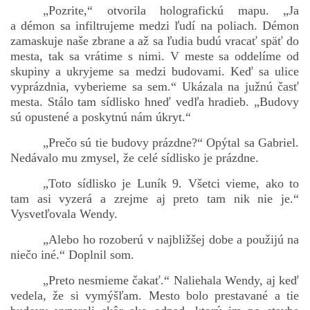
„Pozrite,“ otvorila holografickú mapu. „Ja
a démon sa infiltrujeme medzi ľudí na poliach. Démon
zamaskuje naše zbrane a až sa ľudia budú vracať späť do
mesta, tak sa vrátime s nimi. V meste sa oddelíme od
skupiny a ukryjeme sa medzi budovami. Keď sa ulice
vyprázdnia, vyberieme sa sem.“ Ukázala na južnú časť
mesta. Stálo tam sídlisko hneď vedľa hradieb. „Budovy
sú opustené a poskytnú nám úkryt.“
„Prečo sú tie budovy prázdne?“ Opýtal sa Gabriel.
Nedávalo mu zmysel, že celé sídlisko je prázdne.
„Toto sídlisko je Luník 9. Všetci vieme, ako to
tam asi vyzerá a zrejme aj preto tam nik nie je.“
Vysvetľovala Wendy.
„Alebo ho rozoberú v najbližšej dobe a použijú na
niečo iné.“ Doplnil som.
„Preto nesmieme čakať.“ Naliehala Wendy, aj keď
vedela, že si vymýšľam. Mesto bolo prestavané a tie