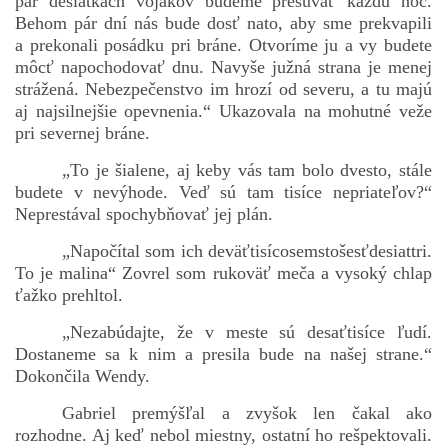
pár desiatkach vojakov budeme presúvať každú noc.
Behom pár dní nás bude dosť nato, aby sme prekvapili
a prekonali posádku pri bráne. Otvoríme ju a vy budete
môcť napochodovať dnu. Navyše južná strana je menej
strážená. Nebezpečenstvo im hrozí od severu, a tu majú
aj najsilnejšie opevnenia.“ Ukazovala na mohutné veže
pri severnej bráne.
„To je šialene, aj keby vás tam bolo dvesto, stále
budete v nevýhode. Veď sú tam tisíce nepriateľov?“
Neprestával spochybňovať jej plán.
„Napočítal som ich deväťtisícosemstošesťdesiattri.
To je malina“ Zovrel som rukoväť meča a vysoký chlap
ťažko prehltol.
„Nezabúdajte, že v meste sú desaťtisíce ľudí.
Dostaneme sa k nim a presila bude na našej strane.“
Dokončila Wendy.
Gabriel premýšľal a zvyšok len čakal ako
rozhodne. Aj keď nebol miestny, ostatní ho rešpektovali.