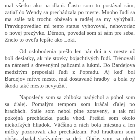
mal všetko ako na dlani. Často som tu postával sám,
zatiaľ čo Wendy sa prechádzala po meste. Mnoho ľudí sa
ma stále tak trochu obávalo a radšej sa my vyhýbali.
bludicka.cirezlo@gmail.com
Pravdupovediac mi tento status vyhovoval, nehovoriac
o novej prezývke. Démon, povedal som si sám pre seba.
Príbehy a poviedky na tejto stránke sú duševným
Znelo to oveľa lepšie ako Loki.
vlastníctvom autorov. Všetky práva vyhradené.
Od oslobodenia prešlo len pár dní a v meste už
boli desiatky, ak nie stovky bojachtivých ľudí. Trénovali
© 2026 eStránky.sk
|
RSS
|
WebSlice
|
Aktualizované 5. 8. 2026
|
na námestí s drevenými palicami a lukmi. Do Bardejova
Hore ↑
medzitým preposlali ľudí z Popradu. Aj keď bol
Bardejov mŕtve mesto, mal dostavané hradby a bola by
škoda také mesto nevyužiť.
Naposledy som sa zhlboka nadýchol a pohol som
sa ďalej. Pomalým tempom som kráčal ďalej po
hradbách. Stále som nebol plne zotavený, a tak mi
pokojná prechádzka padla vhod. Prešiel som okolo
niekoľkých hliadok. Väčšina z nich bola miestna a len
mlčky pozorovali ako prechádzam. Pod hradbami som
občas zbadal skrývajúce sa deti. Občas som sa ukryl