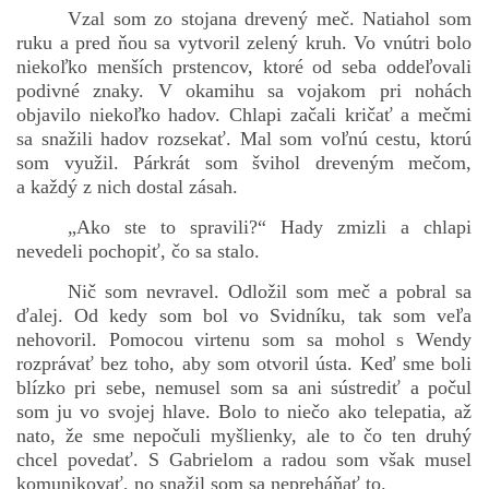
Vzal som zo stojana drevený meč. Natiahol som
ruku a pred ňou sa vytvoril zelený kruh. Vo vnútri bolo
niekoľko menších prstencov, ktoré od seba oddeľovali
podivné znaky. V okamihu sa vojakom pri nohách
objavilo niekoľko hadov. Chlapi začali kričať a mečmi
sa snažili hadov rozsekať. Mal som voľnú cestu, ktorú
som využil. Párkrát som švihol dreveným mečom,
a každý z nich dostal zásah.
„Ako ste to spravili?“ Hady zmizli a chlapi
nevedeli pochopiť, čo sa stalo.
Nič som nevravel. Odložil som meč a pobral sa
ďalej. Od kedy som bol vo Svidníku, tak som veľa
nehovoril. Pomocou virtenu som sa mohol s Wendy
rozprávať bez toho, aby som otvoril ústa. Keď sme boli
blízko pri sebe, nemusel som sa ani sústrediť a počul
som ju vo svojej hlave. Bolo to niečo ako telepatia, až
nato, že sme nepočuli myšlienky, ale to čo ten druhý
chcel povedať. S Gabrielom a radou som však musel
komunikovať, no snažil som sa nepreháňať to.