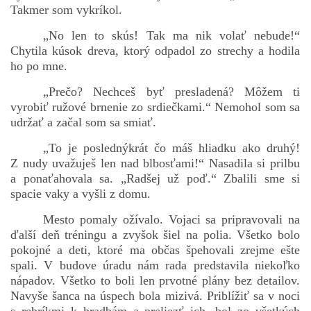
Takmer som vykríkol.
„No len to skús! Tak ma nik volať nebude!“
Chytila kúsok dreva, ktorý odpadol zo strechy a hodila
ho po mne.
„Prečo? Nechceš byť presladená? Môžem ti
vyrobiť ružové brnenie zo srdiečkami.“ Nemohol som sa
udržať a začal som sa smiať.
„To je poslednýkrát čo máš hliadku ako druhý!
Z nudy uvažuješ len nad blbosťami!“ Nasadila si prilbu
a ponaťahovala sa. „Radšej už poď.“ Zbalili sme si
spacie vaky a vyšli z domu.
Mesto pomaly ožívalo. Vojaci sa pripravovali na
ďalší deň tréningu a zvyšok šiel na polia. Všetko bolo
pokojné a deti, ktoré ma občas špehovali zrejme ešte
spali. V budove úradu nám rada predstavila niekoľko
nápadov. Všetko to boli len prvotné plány bez detailov.
Navyše šanca na úspech bola mizivá. Priblížiť sa v noci