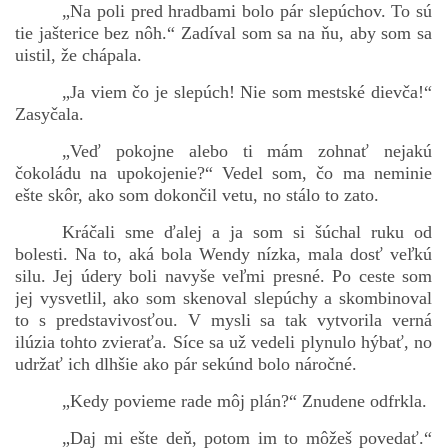
„Na poli pred hradbami bolo pár slepúchov. To sú
tie jašterice bez nôh.“ Zadíval som sa na ňu, aby som sa
uistil, že chápala.
„Ja viem čo je slepúch! Nie som mestské dievča!“
Zasyčala.
„Veď pokojne alebo ti mám zohnať nejakú
čokoládu na upokojenie?“ Vedel som, čo ma neminie
ešte skôr, ako som dokončil vetu, no stálo to zato.
Kráčali sme ďalej a ja som si šúchal ruku od
bolesti. Na to, aká bola Wendy nízka, mala dosť veľkú
silu. Jej údery boli navyše veľmi presné. Po ceste som
jej vysvetlil, ako som skenoval slepúchy a skombinoval
to s predstavivosťou. V mysli sa tak vytvorila verná
ilúzia tohto zvieraťa. Síce sa už vedeli plynulo hýbať, no
udržať ich dlhšie ako pár sekúnd bolo náročné.
„Kedy povieme rade môj plán?“ Znudene odfrkla.
„Daj mi ešte deň, potom im to môžeš povedať.“