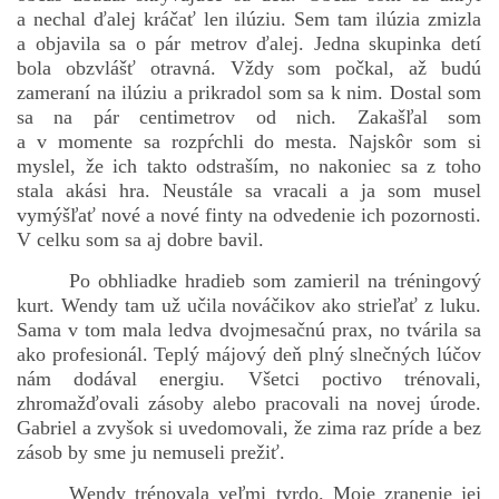
a nechal ďalej kráčať len ilúziu. Sem tam ilúzia zmizla
a objavila sa o pár metrov ďalej. Jedna skupinka detí
bola obzvlášť otravná. Vždy som počkal, až budú
zameraní na ilúziu a prikradol som sa k nim. Dostal som
sa na pár centimetrov od nich. Zakašľal som
a v momente sa rozpŕchli do mesta. Najskôr som si
myslel, že ich takto odstraším, no nakoniec sa z toho
stala akási hra. Neustále sa vracali a ja som musel
vymýšľať nové a nové finty na odvedenie ich pozornosti.
V celku som sa aj dobre bavil.
Po obhliadke hradieb som zamieril na tréningový
kurt. Wendy tam už učila nováčikov ako strieľať z luku.
Sama v tom mala ledva dvojmesačnú prax, no tvárila sa
ako profesionál. Teplý májový deň plný slnečných lúčov
nám dodával energiu. Všetci poctivo trénovali,
zhromažďovali zásoby alebo pracovali na novej úrode.
Gabriel a zvyšok si uvedomovali, že zima raz príde a bez
zásob by sme ju nemuseli prežiť.
Wendy trénovala veľmi tvrdo. Moje zranenie jej