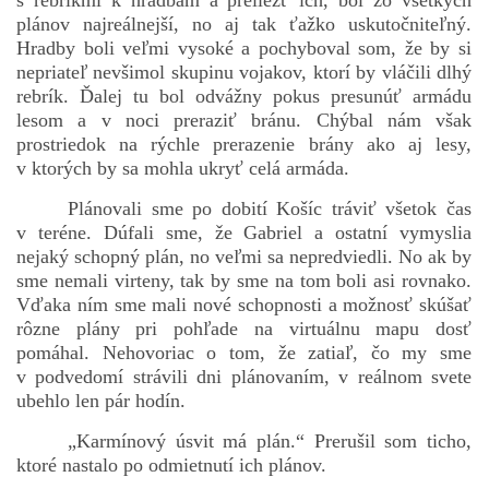
s rebríkmi k hradbám a preliezť ich, bol zo všetkých
plánov najreálnejší, no aj tak ťažko uskutočniteľný.
Hradby boli veľmi vysoké a pochyboval som, že by si
nepriateľ nevšimol skupinu vojakov, ktorí by vláčili dlhý
rebrík. Ďalej tu bol odvážny pokus presunúť armádu
lesom a v noci preraziť bránu. Chýbal nám však
prostriedok na rýchle prerazenie brány ako aj lesy,
v ktorých by sa mohla ukryť celá armáda.
Plánovali sme po dobití Košíc tráviť všetok čas
v teréne. Dúfali sme, že Gabriel a ostatní vymyslia
nejaký schopný plán, no veľmi sa nepredviedli. No ak by
sme nemali virteny, tak by sme na tom boli asi rovnako.
Vďaka ním sme mali nové schopnosti a možnosť skúšať
rôzne plány pri pohľade na virtuálnu mapu dosť
pomáhal. Nehovoriac o tom, že zatiaľ, čo my sme
v podvedomí strávili dni plánovaním, v reálnom svete
ubehlo len pár hodín.
„Karmínový úsvit má plán.“ Prerušil som ticho,
ktoré nastalo po odmietnutí ich plánov.