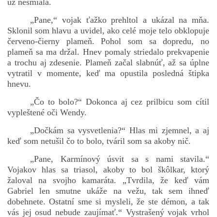
už nesmiala.
„Pane,“ vojak ťažko prehltol a ukázal na mňa.
Sklonil som hlavu a uvidel, ako celé moje telo obklopuje
červeno-čierny plameň. Pohol som sa dopredu, no
plameň sa ma držal. Hnev pomaly striedalo prekvapenie
a trochu aj zdesenie. Plameň začal slabnúť, až sa úplne
vytratil v momente, keď ma opustila posledná štipka
hnevu.
„Čo to bolo?“ Dokonca aj cez prilbicu som cítil
vypleštené oči Wendy.
„Dočkám sa vysvetlenia?“ Hlas mi zjemnel, a aj
keď som netušil čo to bolo, tváril som sa akoby nič.
„Pane, Karmínový úsvit sa s nami stavila.“
Vojakov hlas sa triasol, akoby to bol škôlkar, ktorý
žaloval na svojho kamaráta. „Tvrdila, že keď vám
Gabriel len smutne ukáže na vežu, tak sem ihneď
dobehnete. Ostatní sme si mysleli, že ste démon, a tak
vás jej osud nebude zaujímať.“ Vystrašený vojak vrhol