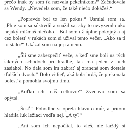
prečo inak by som ťa nazvala pekelníkom?“ Začudovala
sa Wendy. „Nevedela som, že také niečo dokážeš.“
„Popravde bol to len pokus.“ Usmial som sa.
„Plne som sa sústredil a snažil sa, aby to nevyzeralo ako
nejaký mišmaš niečoho.“ Bol som už úplne pokojný a aj
cez bolesť v rukách som si užíval tento večer. „Ako sa ti
to stalo?“ Ukázal som na jej rameno.
„Šli sme zabezpečiť veže, a keď sme boli na tých
šikmých schodoch pri hradbe, tak ma jeden z nich
zasiahol. No dala som im zabrať aj zranená som dostala
ďalších dvoch.“ Bolo vidieť, aká bola hrdá, že prekonala
bolesť a pomohla svojmu tímu.
„Koľko ich máš celkovo?“ Zvedavo som sa
opýtal.
„Šesť.“ Pohodlne si oprela hlavu o múr, a pritom
hladila luk ležiaci vedľa nej. „A ty?“
„Ani som ich nepočítal, to vieš, nie každý si