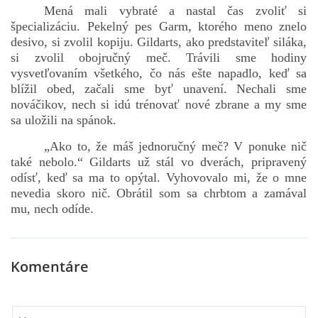
Mená mali vybraté a nastal čas zvoliť si
špecializáciu. Pekelný pes Garm, ktorého meno znelo
desivo, si zvolil kopiju. Gildarts, ako predstaviteľ siláka,
si zvolil obojručný meč. Trávili sme hodiny
vysvetľovaním všetkého, čo nás ešte napadlo, keď sa
blížil obed, začali sme byť unavení. Nechali sme
nováčikov, nech si idú trénovať nové zbrane a my sme
sa uložili na spánok.
„Ako to, že máš jednoručný meč? V ponuke nič
také nebolo.“ Gildarts už stál vo dverách, pripravený
odísť, keď sa ma to opýtal. Vyhovovalo mi, že o mne
nevedia skoro nič. Obrátil som sa chrbtom a zamával
mu, nech odíde.
Komentáre