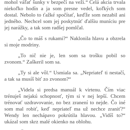
mohol váľať šunky v bezpečí na veži.“ Celá akcia trvala
niekoľko hodín a ja som presne vedel, koľkých som
dostal. Nebolo to ťažké spočítať, keďže som nezabil ani
jedného. Nechcel som jej poskytnúť ďalšiu muníciu pre
jej narážky, a tak som radšej pomlčal.
„Čo to máš s rukami?“ Naklonila hlavu a obzrela
si moje modriny.
„To nič nie je, len som sa trošku pobil so
zvonom.“ Zaškeril som sa.
„Ty si ale vôl.“ Usmiala sa. „Nepriateľ ti nestačí,
a tak sa musíš biť zo zvonom?“
„Videla si predsa manuál k virtenu. Čím viac
trénuješ nejakú schopnosť, tým si v nej lepší. Chcem
trénovať uzdravovanie, no bez zranení to nejde. Čo iné
som mal robiť, keď nepriateľ ma už nechce zraniť?“
Wendy len nechápavo pokrútila hlavou. „Vidíš to?“
ukázal som skrz malé okienko na oblohu.