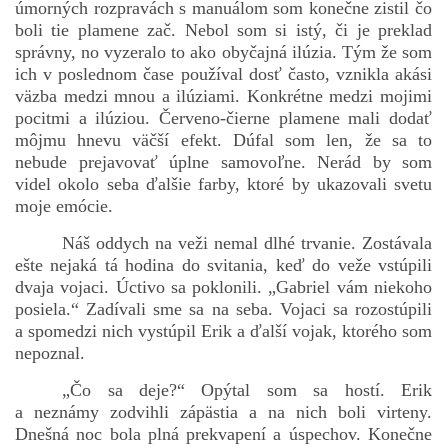
úmorných rozpravách s manuálom som konečne zistil čo
boli tie plamene zač. Nebol som si istý, či je preklad
správny, no vyzeralo to ako obyčajná ilúzia. Tým že som
ich v poslednom čase používal dosť často, vznikla akási
väzba medzi mnou a ilúziami. Konkrétne medzi mojimi
pocitmi a ilúziou. Červeno-čierne plamene mali dodať
môjmu hnevu väčší efekt. Dúfal som len, že sa to
nebude prejavovať úplne samovoľne. Nerád by som
videl okolo seba ďalšie farby, ktoré by ukazovali svetu
moje emócie.
Náš oddych na veži nemal dlhé trvanie. Zostávala
ešte nejaká tá hodina do svitania, keď do veže vstúpili
dvaja vojaci. Úctivo sa poklonili. „Gabriel vám niekoho
posiela.“ Zadívali sme sa na seba. Vojaci sa rozostúpili
a spomedzi nich vystúpil Erik a ďalší vojak, ktorého som
nepoznal.
„Čo sa deje?“ Opýtal som sa hostí. Erik
a neznámy zodvihli zápästia a na nich boli virteny.
Dnešná noc bola plná prekvapení a úspechov. Konečne