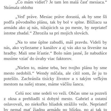
„Čo mám vidieť? Je tam len malá časť mesiaca.“
Skúmala oblohu
„Veď práve. Mesiac práve dorastá, ak by sme šli
podľa pôvodného plánu, tak by bol v splne. Blížiacu sa
armádu ako aj nás, túlajúcich sa po meste, by nepriateľ
istotne zbadal.“ Zhrozila sa pri mojich slovách.
„Na to sme úplne zabudli, máš pravdu. Videli by
nás, ako vyliezame z kanálov a aj vás ako sa štveráte na
hradby. Mali sme šťastie.“ Bolo nám jasné, že nabudúce
musíme vziať do úvahy viac faktorov.
„Nielen to, máme teba, bez tvojho plánu by sme
mesto nedobili.“ Wendy mlčala, ale cítil som, že ju to
potešilo. Zachránila tisícky životov a s takým veľkým
mestom na našej strane, máme väčšiu šancu.
Celú noc sme sedeli vo veži. Občas sme sa pozreli
z okna a prehliadli si dobyté mesto. Gabriel a ostatní
oslavovali, no niekoľko hliadok strážilo veže. Nepriateľ
by nemal mať žiadnu armádu po blízku, no aj tak to