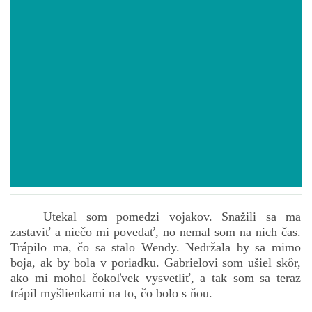
POVIEDKY
GAMEBOOK
ANKETA
BARDIGON
TARA
Utekal som pomedzi vojakov. Snažili sa ma
zastaviť a niečo mi povedať, no nemal som na nich čas.
VÍLA NA BRONZOVEJ ULICI
Trápilo ma, čo sa stalo Wendy. Nedržala by sa mimo
boja, ak by bola v poriadku. Gabrielovi som ušiel skôr,
ako mi mohol čokoľvek vysvetliť, a tak som sa teraz
VLČÍ MOR
trápil myšlienkami na to, čo bolo s ňou.