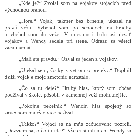
„Kde je?“ Zvolal som na vojakov stojacích pred
východnou bránou.
„Hore.“ Vojak, takmer bez brnenia, ukázal na
bludicka.cirezlo@gmail.com
pravú vežu. Vybehol som po schodoch na hradby
a vbehol som do veže. V miestnosti bolo asi desať
Príbehy a poviedky na tejto stránke sú duševným
vojakov a Wendy sedela pri stene. Odrazu sa všetci
vlastníctvom autorov. Všetky práva vyhradené.
začali smiať.
„Mali ste pravdu.“ Ozval sa jeden z vojakov.
© 2026 eStránky.sk
|
RSS
|
WebSlice
|
Aktualizované 5. 8. 2026
|
Hore ↑
„Utekal sem, čo by s vetrom o preteky.“ Doplnil
ďalší vojak a moje zmetenie narastalo.
„Čo sa tu deje?“ Hrubý hlas, ktorý som občas
používal v škole, pôsobil v kamennej veži mohutnejšie.
„Pokojne pekelník.“ Wendin hlas spojený so
smiechom ma ešte viac naštval.
„Takže?“ Vojaci sa na mňa začudovane pozreli.
„Dozviem sa, o čo tu ide?“ Všetci stuhli a ani Wendy sa