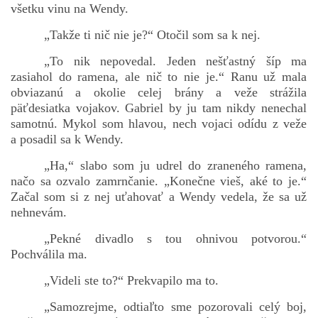
všetku vinu na Wendy.
„Takže ti nič nie je?“ Otočil som sa k nej.
„To nik nepovedal. Jeden nešťastný šíp ma
zasiahol do ramena, ale nič to nie je.“ Ranu už mala
obviazanú a okolie celej brány a veže strážila
päťdesiatka vojakov. Gabriel by ju tam nikdy nenechal
samotnú. Mykol som hlavou, nech vojaci odídu z veže
a posadil sa k Wendy.
„Ha,“ slabo som ju udrel do zraneného ramena,
načo sa ozvalo zamrnčanie. „Konečne vieš, aké to je.“
Začal som si z nej uťahovať a Wendy vedela, že sa už
nehnevám.
„Pekné divadlo s tou ohnivou potvorou.“
Pochválila ma.
„Videli ste to?“ Prekvapilo ma to.
„Samozrejme, odtiaľto sme pozorovali celý boj,