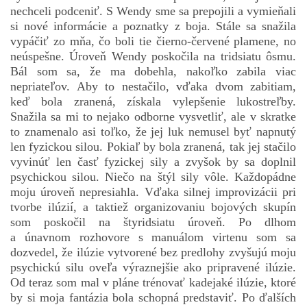
nechceli podceniť. S Wendy sme sa prepojili a vymieňali
si nové informácie a poznatky z boja. Stále sa snažila
vypáčiť zo mňa, čo boli tie čierno-červené plamene, no
neúspešne. Úroveň Wendy poskočila na tridsiatu ôsmu.
Bál som sa, že ma dobehla, nakoľko zabila viac
nepriateľov. Aby to nestačilo, vďaka dvom zabitiam,
keď bola zranená, získala vylepšenie lukostreľby.
Snažila sa mi to nejako odborne vysvetliť, ale v skratke
to znamenalo asi toľko, že jej luk nemusel byť napnutý
len fyzickou silou. Pokiaľ by bola zranená, tak jej stačilo
vyvinúť len časť fyzickej sily a zvyšok by sa doplnil
psychickou silou. Niečo na štýl sily vôle. Každopádne
moju úroveň nepresiahla. Vďaka silnej improvizácii pri
tvorbe ilúzií, a taktiež organizovaniu bojových skupín
som poskočil na štyridsiatu úroveň. Po dlhom
a únavnom rozhovore s manuálom virtenu som sa
dozvedel, že ilúzie vytvorené bez predlohy zvyšujú moju
psychickú silu oveľa výraznejšie ako pripravené ilúzie.
Od teraz som mal v pláne trénovať kadejaké ilúzie, ktoré
by si moja fantázia bola schopná predstaviť. Po ďalších