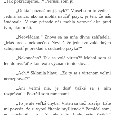
„Tak pokračujeme...“ Prerušil som ju.
„Odkiaľ poznáš môj jazyk?“ Musel som to vedieť.
Jediná šanca, ako sa mohla naučiť jazyk, je ten, že nás
študovala. V tom prípade nás mohla varovať ešte pred
tým, ako prišli.
„Neovládam.“ Znova sa na mňa divne zahľadela.
„Máš predsa nekonečno. Nevieš, že jedna zo základných
schopností je preklad z cudzieho jazyka?“
„Nekonečno? Tak sa volá virten?“ Mohol som si
len domýšľať z kontextu význam tohto slova.
„Ach.“ Sklonila hlavu. „Že ty sa s virtenom veľmi
nerozprávaš?“
„Ani veľmi nie, je dosť ťažké sa s nim
rozprávať.“ Pokrčil som ramenami.
„To je ale veľká chyba. Virten sa tiež rozvíja. Ešte
mi povedz, že si vypol čítanie myšlienok.“ Pomlčal som,
no pochopila to. „S tebou to bude ešte ťažké.“