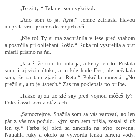
„To si ty!“ Takmer som vykríkol.
„Áno som to ja, Ayra.“ Jemne zatriasla hlavou
a uprela zrak priamo do mojich očí.
„Nie to! Ty si ma zachránila v lese pred vrahom
a postrčila pri obliehaní Košíc.“ Ruka mi vystrelila a prst
mieril priamo na ňu.
„Jasné, že som to bola ja, a keby len to. Poslala
som ti aj víziu útoku, a to kde bude Des, ale nečakala
som, že sa tam zjaví aj Retu.“ Pokrčila ramená. „No
prežil si, a to je úspech.“ Zas ma poklepala po prilbe.
„Takže aj za tie zlé sny pred vojnou môžeš ty?“
Pokračoval som v otázkach.
„Samozrejme. Snažila som sa vás varovať, no len
pár z vás ma počulo. Kým som sem prišla, zostal si už
len ty.“ Farba jej pleti sa zmenila na sýto červenú.
Natiahla ruky a okolo sa vytvorila tenká bariéra vody.