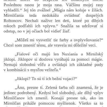
Poslednou rasou je moja rasa. Väčšinu mojej rasy
vyhladili.“ Jej tón zvážnel „Mágia nám koluje v žilách.
Mirnilčania teda nedokážu ovládnuť dospelých
Roltoncov. Nechali nažive len deti, ktoré po dlhých
rokoch podľahli ich vplyvu.“ Snažila sa udržovať si
odstup, no v jej očiach bol vidieť žiaľ.
„Môžeš mi vysvetliť tie farby a ovplyvňovanie?“
Chcel som zmeniť tému, ale vravela mi dôležité veci.
„Fialové oči majú len Nuxiania a Mirnilský
jiklopi. Jiklopov si doslova vyrábajú za pomoci mágie.
Nemajú slobodnú vôľu a ovládajú ich základné pudy
v kombinácii s mysľou veliteľa.“
„Jiklopi? To sú tí ich bežní vojaci?“
„Áno, presne tí. Zelená farba oči znamená, že je
jedinec podrobený. Kedysi bol slobodný, ale dlhý vplyv
Mirnilčanov ich zmenil. Konajú presne tak, ako im
Mirnilčan prikáže pomocou myšlienok. Všetko sa to