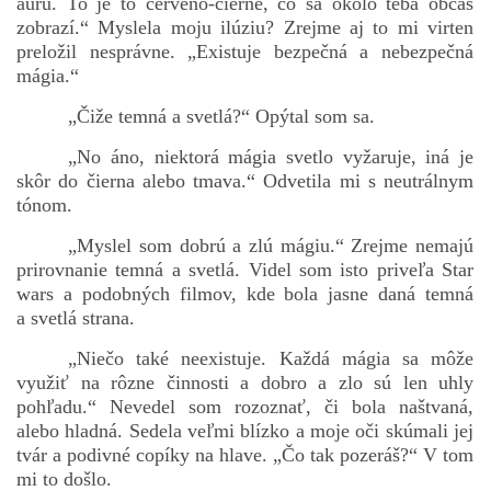
auru. To je to červeno-čierne, čo sa okolo teba občas
zobrazí.“ Myslela moju ilúziu? Zrejme aj to mi virten
preložil nesprávne. „Existuje bezpečná a nebezpečná
mágia.“
„Čiže temná a svetlá?“ Opýtal som sa.
„No áno, niektorá mágia svetlo vyžaruje, iná je
skôr do čierna alebo tmava.“ Odvetila mi s neutrálnym
tónom.
„Myslel som dobrú a zlú mágiu.“ Zrejme nemajú
prirovnanie temná a svetlá. Videl som isto priveľa Star
wars a podobných filmov, kde bola jasne daná temná
a svetlá strana.
„Niečo také neexistuje. Každá mágia sa môže
využiť na rôzne činnosti a dobro a zlo sú len uhly
pohľadu.“ Nevedel som rozoznať, či bola naštvaná,
alebo hladná. Sedela veľmi blízko a moje oči skúmali jej
tvár a podivné copíky na hlave. „Čo tak pozeráš?“ V tom
mi to došlo.