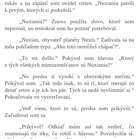
rukáv a na zápästí som uvidel virten. „Nuxiania patrili
k prvým, ktorých si podrobili.“
„Nuxiania?“ Znova použila slovo, ktoré som
bludicka.cirezlo@gmail.com
nepoznal, no tentokrát som ho poznať potreboval.
Príbehy a poviedky na tejto stránke sú duševným
„Nuxian, obyvateľ planéty Nuxis.“ Zadívala sa na
vlastníctvom autorov. Všetky práva vyhradené.
mňa pohľadom typu: „Ako toto nemôžeš chápať?“.
„To mi došlo.“ Pokýval som hlavou. „Ktorý
© 2026 eStránky.sk
|
RSS
|
WebSlice
|
Aktualizované 5. 8. 2026
|
z tých všetkých mimozemšťanov sú Nuxiania?“
Hore ↑
„No predsa tí vysokí s obrovskými mečmi.“
Prikývol som. „Tak teda inak, to sú tí, ktorí merajú zo
desať ertov a je ich len pár. Tých sa nedá nevšimnúť si.“
Pokračovala vo vysvetľovaní.
„Veď viem, ktorí to sú, predsa som prikývol.“
Začudoval som sa.
„Prikývol? Odkiaľ mám asi tak vedieť, čo
znamenajú tie tiky, čo robíš s hlavou.“ Povzdychla si.