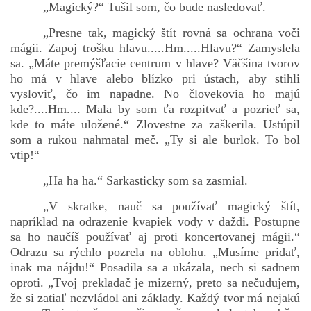
„Magický?“ Tušil som, čo bude nasledovať.
„Presne tak, magický štít rovná sa ochrana voči
mágii. Zapoj trošku hlavu.....Hm.....Hlavu?“ Zamyslela
sa. „Máte premýšľacie centrum v hlave? Väčšina tvorov
ho má v hlave alebo blízko pri ústach, aby stihli
vysloviť, čo im napadne. No človekovia ho majú
kde?....Hm.... Mala by som ťa rozpitvať a pozrieť sa,
kde to máte uložené.“ Zlovestne za zaškerila. Ustúpil
som a rukou nahmatal meč. „Ty si ale burlok. To bol
vtip!“
„Ha ha ha.“ Sarkasticky som sa zasmial.
„V skratke, nauč sa používať magický štít,
napríklad na odrazenie kvapiek vody v daždi. Postupne
sa ho naučíš používať aj proti koncertovanej mágii.“
Odrazu sa rýchlo pozrela na oblohu. „Musíme pridať,
inak ma nájdu!“ Posadila sa a ukázala, nech si sadnem
oproti. „Tvoj prekladač je mizerný, preto sa nečudujem,
že si zatiaľ nezvládol ani základy. Každý tvor má nejakú