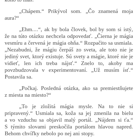
„Chápem.“ Prikývol som. „Čo znamená moja
aura?“
„Ehm....“, ak by bola človek, bol by som si istý,
že na túto otázku nechcela odpovedať. „Čierna je mágia
vesmíru a červená je mágia ohňa.“ Rozpačito sa usmiala.
„Nezabudni, že mágiu čerpáš zo sveta, ale toto nie je
jediný svet, ktorý existuje. Sú svety a mágie, ktoré nie je
vidieť, len ich treba nájsť.“ Znelo to, akoby ma
povzbudzovala v experimentovaní. „Už musím ísť.“
Postavila sa.
„Počkaj. Posledná otázka, ako sa premiestňujete
z miesta na miesto?“
„To je zložitá mágia mysle. Na to nie si
pripravený.“ Usmiala sa, koža sa jej zmenila na bielu
a vo vzduchu sa objavil malý portál. „Nájdem si ťa.“
S týmito slovami preskočila portálom hlavou napred.
Behom chvíľky nebolo po nej ani stopy.