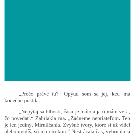
POVIEDKY
GAMEBOOK
ANKETA
BARDIGON
TARA
„Prečo práve tu?“ Opýtal som sa jej, keď ma
konečne pustila.
VÍLA NA BRONZOVEJ ULICI
„Nepýtaj sa blbosti, času je málo a ja ti mám veľa,
čo povedať.“ Zahriakla ma. „Začneme nepriateľom. Ten
VLČÍ MOR
je len jediný, Mirnilčania. Zvyšné tvory, ktoré si už videl
alebo uvidíš, sú ich otrokmi.“ Nestrácala čas, vyhrnula si