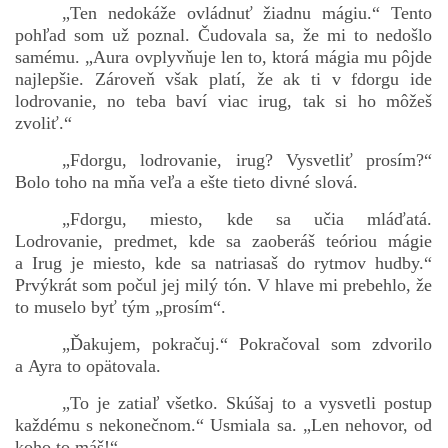
„Ten nedokáže ovládnuť žiadnu mágiu.“ Tento
pohľad som už poznal. Čudovala sa, že mi to nedošlo
samému. „Aura ovplyvňuje len to, ktorá mágia mu pôjde
najlepšie. Zároveň však platí, že ak ti v fdorgu ide
lodrovanie, no teba baví viac irug, tak si ho môžeš
zvoliť.“
„Fdorgu, lodrovanie, irug? Vysvetliť prosím?“
Bolo toho na mňa veľa a ešte tieto divné slová.
„Fdorgu, miesto, kde sa učia mláďatá.
Lodrovanie, predmet, kde sa zaoberáš teóriou mágie
a Irug je miesto, kde sa natriasaš do rytmov hudby.“
Prvýkrát som počul jej milý tón. V hlave mi prebehlo, že
to muselo byť tým „prosím“.
„Ďakujem, pokračuj.“ Pokračoval som zdvorilo
a Ayra to opätovala.
„To je zatiaľ všetko. Skúšaj to a vysvetli postup
každému s nekonečnom.“ Usmiala sa. „Len nehovor, od
koho to máš!“