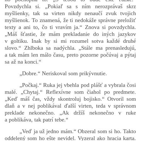
Povzdychla si. „Pokiaľ sa s ním nerozprávaš skrz
myšlienky, tak sa virten nikdy nenaučí zvuk tvojich
myšlienok. To znamená, že ti nedokáže správne preložiť
texty a ani to, čo ti vravím ja.“ Znova si povzdychla.
„Máš šťastie, že mám prekladanie do iných jazykov
v goltiku. Inak by si mi rozumel sotva každé druhé
slovo.“ Zhlboka sa nadýchla. „Stále ma prenasledujú,
a tak mám len málo času, preto pozorne počúvaj a pýtaj
sa až na konci.“
„Dobre.“ Neriskoval som prikývnutie.
„Počkaj.“ Ruka jej vbehla pod plášť a vybrala čosi
malé. „Chytaj.“ Reflexívne som čiahol po predmete.
„Keď máš čas, vždy skontroluj bojisko.“ Otvoril som
dlaň a v nej poblikával ďalší virten, teda v správnom
preklade nekonečno. „Ak držíš nekonečno v ruke
a poblikáva, tak patrí tebe.“
„Veď ja už jedno mám.“ Obzeral som si ho. Takto
oddelený som ho ešte nevidel. Vyzeral ako hracia karta.