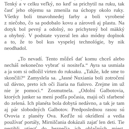
Tenký a v celku veľký, no keď sa prichytil na ruku, tak
časť jeho objemu sa zmenila na úchopy okolo ruky.
Všetky boli tmavohnedej farby a boli vyrobené
z niečoho, čo sa podobalo kovu a zároveň aj plastu. Na
dotyk bol pevný a odolný, no prichytený bol mäkký
a ohybný. V podstate vyzeral len ako módny doplnok
a to, že to bol kus vyspelej technológie, by nik
neodhadol.
„To nevadí. Tento môžeš dať komu chceš alebo
necháš nekonečno vybrať si nositeľa.“ Ayra sa usmiala
a ja som si odložil virten do ruksaku. „Takže, kde sme to
skončili?“ Zamyslela sa. „Jasné Nuxiania boli zotročení
už dávno, preto ich oči žiaria na fialovo. Zrejme im už
nie je pomoci.“ Zosmutnela. „Odolní Galbotovia,
ktorých junker sa mení podľa počasia, majú oči sfarbené
do zelená. Ich planéta bola dobytá nedávno, a tak je tam
aj pár slobodných Galbotov. Predposlednou rasou sú
Ovovia z planéty Ova. Keďže sú okrídlení a vedia
používať portály, Mirnilčania dokázali zajať len deti. Tie
nestihli utiecť do bezpečia ich oblačných miest.