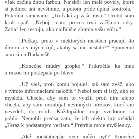
však začína žltou farbou. Najskôr len malé povely, ktoré
si jedinec ani nevšimne, a potom príde úplná kontrola.“
Pokrčila ramenami. „To čaká aj vašu rasu.“ Urobil som
krok späť. „Neboj, tento proces trvá väčšinou roky.
Zatiaľ len testujú, ako najľahšie zlomia vašu vôľu.“
„Počkaj, preto v niektorých mestách pracujú do
úmoru a v iných žijú, akoby sa nič nestalo?“ Spomenul
som si na Budapešť.
„Konečne múdry gropko.“ Prikročila ku mne
a rukou mi poklepala po hlave.
„Už vieš, proti komu bojuješ, tak sám zváž, ako
s týmito informáciami naložíš.“ Nebol som si istý, ako to
myslela. Chcela, aby som to využil proti nim alebo
chcela, aby som nezabíjal nevinných otrokov, ktorí ani
nevedeli, čo robili. Každopádne moje svedomie sa
pohlo. Nemohli predsa zato, že ich niekto iný ovládal
„Teraz k podstatným veciam.“ Pretrhla moje myšlienky.
„Aké podstatnejšie veci môžu byť? Konečne