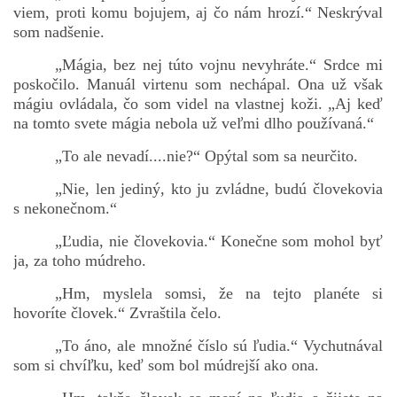
viem, proti komu bojujem, aj čo nám hrozí.“ Neskrýval
som nadšenie.
„Mágia, bez nej túto vojnu nevyhráte.“ Srdce mi
poskočilo. Manuál virtenu som nechápal. Ona už však
mágiu ovládala, čo som videl na vlastnej koži. „Aj keď
na tomto svete mágia nebola už veľmi dlho používaná.“
„To ale nevadí....nie?“ Opýtal som sa neurčito.
„Nie, len jediný, kto ju zvládne, budú človekovia
s nekonečnom.“
„Ľudia, nie človekovia.“ Konečne som mohol byť
ja, za toho múdreho.
„Hm, myslela somsi, že na tejto planéte si
hovoríte človek.“ Zvraštila čelo.
„To áno, ale množné číslo sú ľudia.“ Vychutnával
som si chvíľku, keď som bol múdrejší ako ona.