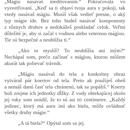
„Mágiu nasávaš meditovaním.“ Pokračovala vo
vysvetľovaní. „Keď sa ti objaví tvoja aura v pokoji, tak
vtedy nasávaš mágiu. Musíš však vedieť presne, o aký
typ mágie ide. Bez toho budeš nasávať komponenty
z rôznych druhov a nedokážeš poskladať celok. Veľmi
dôležité je, aby si začal s vodnou alebo veternou mágiou.
Tie sú bezpečné a neublížia ti.“
„Ako to myslíš? To neublížia ani iným?“
Nechápal som, prečo začínať s mágiou, ktorou môžem
akurát tak polievať trávnik.
„Mágiu nasávaš do tela a konkrétny obraz
vytváraš pár koertov od tela. Preto ak použiješ oheň
a nemáš danú časť tela chránenú, tak sa popáliš.“ Koerty
boli zrejme ich jednotky dĺžky. Z vody obtekajúcej okolo
jej ruky som usúdil, že to sú asi tri centimetre. „Každý
jedinec, ktorý má auru inú ako bielu, môže ovládnuť
všetky druhy mágie.“
„A tá biela?“ Opýtal som sa jej.