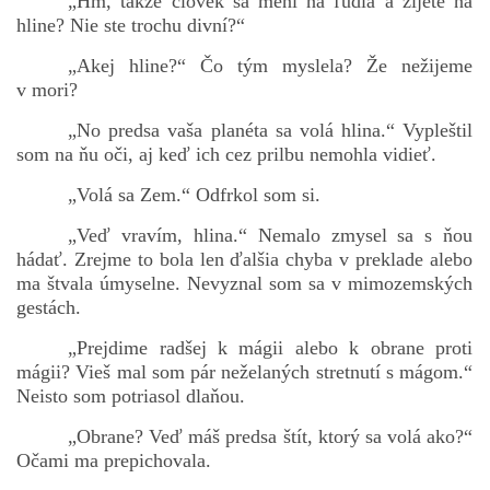
„Hm, takže človek sa mení na ľudia a žijete na
hline? Nie ste trochu divní?“
„Akej hline?“ Čo tým myslela? Že nežijeme
v mori?
„No predsa vaša planéta sa volá hlina.“ Vypleštil
som na ňu oči, aj keď ich cez prilbu nemohla vidieť.
„Volá sa Zem.“ Odfrkol som si.
„Veď vravím, hlina.“ Nemalo zmysel sa s ňou
hádať. Zrejme to bola len ďalšia chyba v preklade alebo
ma štvala úmyselne. Nevyznal som sa v mimozemských
gestách.
„Prejdime radšej k mágii alebo k obrane proti
mágii? Vieš mal som pár neželaných stretnutí s mágom.“
Neisto som potriasol dlaňou.
„Obrane? Veď máš predsa štít, ktorý sa volá ako?“
Očami ma prepichovala.