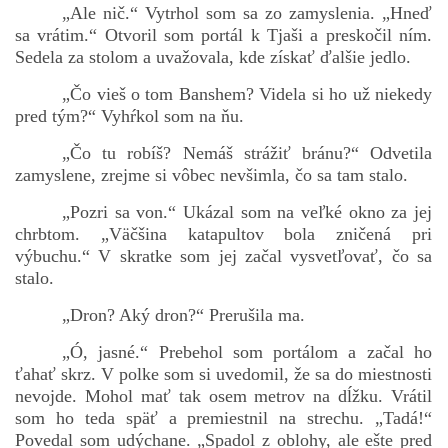
„Ale nič.“ Vytrhol som sa zo zamyslenia. „Hneď
sa vrátim.“ Otvoril som portál k Tjaši a preskočil ním.
Sedela za stolom a uvažovala, kde získať ďalšie jedlo.
„Čo vieš o tom Banshem? Videla si ho už niekedy
pred tým?“ Vyhŕkol som na ňu.
„Čo tu robíš? Nemáš strážiť bránu?“ Odvetila
zamyslene, zrejme si vôbec nevšimla, čo sa tam stalo.
„Pozri sa von.“ Ukázal som na veľké okno za jej
chrbtom. „Väčšina katapultov bola zničená pri
výbuchu.“ V skratke som jej začal vysvetľovať, čo sa
stalo.
„Dron? Aký dron?“ Prerušila ma.
„Ó, jasné.“ Prebehol som portálom a začal ho
ťahať skrz. V polke som si uvedomil, že sa do miestnosti
nevojde. Mohol mať tak osem metrov na dĺžku. Vrátil
som ho teda späť a premiestnil na strechu. „Tadá!“
Povedal som udýchane. „Spadol z oblohy, ale ešte pred