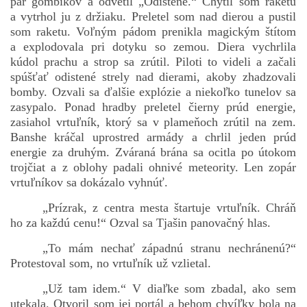
pár gombíkov a odvetil „Odistené.“ Chytil som raketu
a vytrhol ju z držiaku. Preletel som nad dierou a pustil
som raketu. Voľným pádom prenikla magickým štítom
a explodovala pri dotyku so zemou. Diera vychrlila
kúdol prachu a strop sa zrútil. Piloti to videli a začali
spúšťať odistené strely nad dierami, akoby zhadzovali
bomby. Ozvali sa ďalšie explózie a niekoľko tunelov sa
zasypalo. Ponad hradby preletel čierny prúd energie,
zasiahol vrtuľník, ktorý sa v plameňoch zrútil na zem.
Banshe kráčal uprostred armády a chrlil jeden prúd
energie za druhým. Zváraná brána sa ocitla po útokom
trojčiat a z oblohy padali ohnivé meteority. Len zopár
vrtuľníkov sa dokázalo vyhnúť.
„Prízrak, z centra mesta štartuje vrtuľník. Chráň
ho za každú cenu!“ Ozval sa Tjašin panovačný hlas.
„To mám nechať západnú stranu nechránenú?“
Protestoval som, no vrtuľník už vzlietal.
„Už tam idem.“ V diaľke som zbadal, ako sem
utekala. Otvoril som jej portál a behom chvíľky bola na