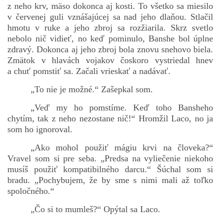
z neho krv, mäso dokonca aj kosti. To všetko sa miesilo
v červenej guli vznášajúcej sa nad jeho dlaňou. Stlačil
hmotu v ruke a jeho zbroj sa rozžiarila. Skrz svetlo
nebolo nič vidieť, no keď pominulo, Banshe bol úplne
zdravý. Dokonca aj jeho zbroj bola znovu snehovo biela.
Zmätok v hlavách vojakov čoskoro vystriedal hnev
a chuť pomstiť sa. Začali vrieskať a nadávať.
„To nie je možné.“ Zašepkal som.
„Veď my ho pomstíme. Keď toho Bansheho
chytím, tak z neho nezostane nič!“ Hromžil Laco, no ja
som ho ignoroval.
„Ako mohol použiť mágiu krvi na človeka?“
Vravel som si pre seba. „Predsa na vyliečenie niekoho
musíš použiť kompatibilného darcu.“ Šúchal som si
bradu. „Pochybujem, že by sme s nimi mali až toľko
spoločného.“
„Čo si to mumleš?“ Opýtal sa Laco.