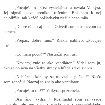
„Počuješ to?“ Cez vysielačku sa ozvala Valkýra.
Jej signál ledva prenikol rušením. Bol som k nej
najbližšie, tak každú požiadavku riešila cezo mňa.
bludicka.cirezlo@gmail.com
„Dobré ránko aj tebe.“ Odvetil som s úsmevom na
Príbehy a poviedky na tejto stránke sú duševným
perách.
vlastníctvom autorov. Všetky práva vyhradené.
„Prepáč, dobré ráno.“ Riekla náhlivo. „Počuješ
to?“
© 2026 eStránky.sk
|
RSS
|
WebSlice
|
Aktualizované 5. 8. 2026
|
Hore ↑
„Čo mám počuť?“ Nastražil som uši.
„Neviem, znie to ako ventilátor.“ Videl som ju,
ako sa obracia na všetky strany a hľadá zdroj zvuku.
„Neblázni, kde by sa tu vzal... počkaj!“ Niečo
som započul. Naozaj to znelo ako ventilátor.
„Počuješ to tiež?“ Valkýra spozornela.
„Asi áno, vydrž...“ Rozhliadal som sa všade
naokolo, ale nešlo to z mesta ani z nepriateľského