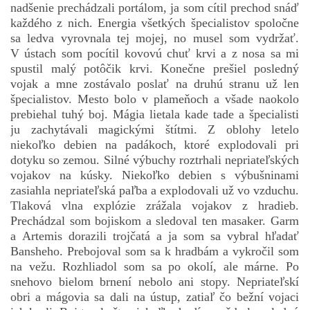
nadšenie prechádzali portálom, ja som cítil prechod snáď
každého z nich. Energia všetkých špecialistov spoločne
sa ledva vyrovnala tej mojej, no musel som vydržať.
V ústach som pocítil kovovú chuť krvi a z nosa sa mi
spustil malý potôčik krvi. Konečne prešiel posledný
vojak a mne zostávalo poslať na druhú stranu už len
špecialistov. Mesto bolo v plameňoch a všade naokolo
prebiehal tuhý boj. Mágia lietala kade tade a špecialisti
ju zachytávali magickými štítmi. Z oblohy letelo
niekoľko debien na padákoch, ktoré explodovali pri
dotyku so zemou. Silné výbuchy roztrhali nepriateľských
vojakov na kúsky. Niekoľko debien s výbušninami
zasiahla nepriateľská paľba a explodovali už vo vzduchu.
Tlaková vlna explózie zrážala vojakov z hradieb.
Prechádzal som bojiskom a sledoval ten masaker. Garm
a Artemis dorazili trojčatá a ja som sa vybral hľadať
Bansheho. Prebojoval som sa k hradbám a vykročil som
na vežu. Rozhliadol som sa po okolí, ale márne. Po
snehovo bielom brnení nebolo ani stopy. Nepriateľskí
obri a mágovia sa dali na ústup, zatiaľ čo bežní vojaci