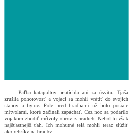
POVIEDKY
GAMEBOOK
ANKETA
BARDIGON
TARA
Paľba katapultov neutíchla ani za úsvitu. Tjaša
zrušila pohotovosť a vojaci sa mohli vrátiť do svojich
VÍLA NA BRONZOVEJ ULICI
stanov a bytov. Pole pred hradbami už bolo posiate
mŕtvolami, ktoré začínali zapáchať. Cez noc sa podarilo
vojakom zhodiť mŕtvoly obrov z hradieb. Nebol to však
VLČÍ MOR
najšťastnejší ťah. Ich mohutné telá mohli teraz slúžiť
ako rebríky na hradby.