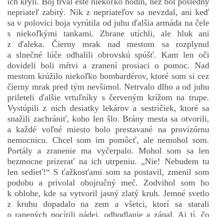
ich kryli. Boj trval ešte niekoľko hodín, než bol posledný
nepriateľ zabitý. Nik z nepriateľov sa nevzdal, ani keď
sa v polovici boja vyrútila od juhu ďalšia armáda na čele
s niekoľkými tankami. Zbrane utíchli, ale hluk ani
z ďaleka. Čierny mrak nad mestom sa rozplynul
a slnečné lúče odhalili obrovskú spúšť. Kam len oči
dovideli boli mŕtvi a zranení prosiaci o pomoc. Nad
mestom krúžilo niekoľko bombardérov, ktoré som si cez
čierny mrak pred tým nevšimol. Netrvalo dlho a od juhu
prileteli ďalšie vrtuľníky s červeným krížom na trupe.
Vystúpili z nich desiatky lekárov a sestričiek, ktoré sa
snažili zachrániť, koho len šlo. Brány mesta sa otvorili,
a každé voľné miesto bolo prestavané na provizórnu
nemocnicu. Chcel som im pomôcť, ale nemohol som.
Portály a zranenie ma vyčerpalo. Mohol som sa len
bezmocne prizerať na ich utrpeniu. „Nie! Nebudem tu
len sedieť!“ S ťažkosťami som sa postavil, zmenil som
podobu a privolal obojručný meč. Zodvihol som ho
k oblohe, kde sa vytvoril jasný zlatý kruh. Jemné svetlo
z kruhu dopadalo na zem a všetci, ktorí sa starali
o ranených pocítili nádej, odhodlanie a zápal. Aj tí, čo