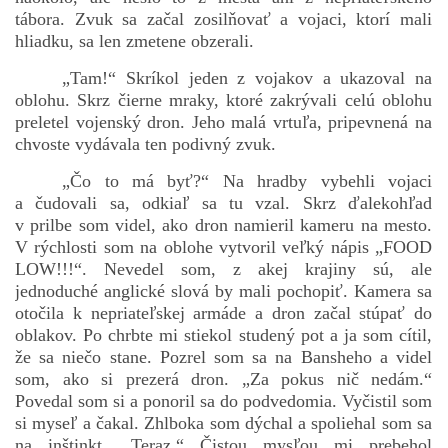
tábora. Zvuk sa začal zosilňovať a vojaci, ktorí mali
hliadku, sa len zmetene obzerali.
„Tam!“ Skríkol jeden z vojakov a ukazoval na
oblohu. Skrz čierne mraky, ktoré zakrývali celú oblohu
preletel vojenský dron. Jeho malá vrtuľa, pripevnená na
chvoste vydávala ten podivný zvuk.
„Čo to má byť?“ Na hradby vybehli vojaci
a čudovali sa, odkiaľ sa tu vzal. Skrz ďalekohľad
v prilbe som videl, ako dron namieril kameru na mesto.
V rýchlosti som na oblohe vytvoril veľký nápis „FOOD
LOW!!!“. Nevedel som, z akej krajiny sú, ale
jednoduché anglické slová by mali pochopiť. Kamera sa
otočila k nepriateľskej armáde a dron začal stúpať do
oblakov. Po chrbte mi stiekol studený pot a ja som cítil,
že sa niečo stane. Pozrel som sa na Bansheho a videl
som, ako si prezerá dron. „Za pokus nič nedám.“
Povedal som si a ponoril sa do podvedomia. Vyčistil som
si myseľ a čakal. Zhlboka som dýchal a spoliehal som sa
na inštinkt. „Teraz.“ Čistou mysľou mi prebehol