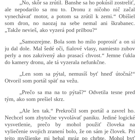
„No, skôr sa zrútil. Banshe sa ho pokúsil zostreliť,
ale nepodarilo sa mu to. Dronu z ničoho nič začal
vynechávať motor, a potom sa zrútil k zemi.“ Obišiel
som dron, no naozaj na sebe nemal ani škrabanec.
„Takže nevieš, ako vyzerá pod prilbou?“
„Samozrejme. Bola som ho milo poprosiť a on si
ju dal dole. Mal šedé oči, fialové vlasy, namiesto zubov
perly a nos zakrivený ako prasací chvost.“ Jemne ťukla
do kamery dronu, ale tá vyzerala nefunkčne.
„Len som sa pýtal, nemusíš byť hneď útočná!“
Otvoril som portál späť na vežu.
„Prečo sa ma na to pýtaš?“ Odvetila tesne pred
tým, ako som prešiel skrz.
„Ale len tak.“ Prekročil som portál a zavrel ho.
Nechcel som zbytočne vyvolávať paniku. Jediné logické
vysvetlenie, prečo by mohol použiť človeka na
vyliečenie svojich zranení bolo, že on sám je človek. Pri
tejto myšlienke mi behal mráz po chrbte. Mohol byť