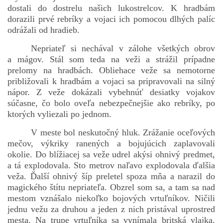
dostali do dostrelu našich lukostrelcov. K hradbám
dorazili prvé rebríky a vojaci ich pomocou dlhých palíc
odrážali od hradieb.
Nepriateľ si nechával v zálohe všetkých obrov
a mágov. Stál som teda na veži a strážil prípadne
prelomy na hradbách. Obliehace veže sa nemotorne
približovali k hradbám a vojaci sa pripravovali na silný
nápor. Z veže dokázali vybehnúť desiatky vojakov
súčasne, čo bolo oveľa nebezpečnejšie ako rebríky, po
ktorých vyliezali po jednom.
V meste bol neskutočný hluk. Zrážanie oceľových
mečov, výkriky ranených a bojujúcich zaplavovali
okolie. Do blížiacej sa veže udrel akýsi ohnivý predmet,
a tá explodovala. Sto metrov naľavo explodovala ďalšia
veža. Ďalší ohnivý šíp preletel spoza mňa a narazil do
magického štítu nepriateľa. Obzrel som sa, a tam sa nad
mestom vznášalo niekoľko bojových vrtuľníkov. Ničili
jednu vežu za druhou a jeden z nich pristával uprostred
mesta. Na trupe vrtuľníka sa vynímala britská vlajka.