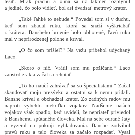
tešiť. Mrak prachu a ohňa sa už takmer rozplynul
a jediné, čo bolo vidieť, bol asi dvadsať metrový kráter.
„Také ľahké to nebude.“ Povedal som si v duchu,
keď som zbadal ruku, ktorá sa snaží vyškriabať
z krátera. Bansheho brnenie bolo obhorené, ľavú ruku
mal v neprirodzenej polohe a kríval.
„O čo som prišiel?“ Na vežu pribehol udýchaný
Laco.
„Skoro o nič. Vrátil som mu požičané.“ Laco
zaostril zrak a začal sa rehotať.
„To ho naučí zahrávať sa so špecialistami.“ Začal
skandovať moju prezývku a ostatní sa k nemu pridali.
Banshe kríval a obchádzal kráter. Zo zadných radov mu
naproti vybehlo niekoľko vojakov. Nadšenie našich
vojakov však opadlo, keď uvideli, že nepriateľ priviedol
k Banshemu spútaného človeka. Mal na sebe odrané šaty
a vyzeral na pokraji vyhladovania. Banshe zodvihol
pravú ruku a telo človeka sa začalo rozpadať. Vysal