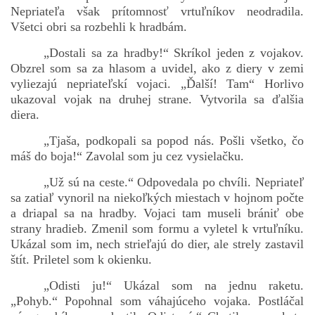
Nepriateľa však prítomnosť vrtuľníkov neodradila.
Všetci obri sa rozbehli k hradbám.
„Dostali sa za hradby!“ Skríkol jeden z vojakov.
Obzrel som sa za hlasom a uvidel, ako z diery v zemi
vyliezajú nepriateľskí vojaci. „Ďalší! Tam“ Horlivo
ukazoval vojak na druhej strane. Vytvorila sa ďalšia
diera.
„Tjaša, podkopali sa popod nás. Pošli všetko, čo
máš do boja!“ Zavolal som ju cez vysielačku.
„Už sú na ceste.“ Odpovedala po chvíli. Nepriateľ
sa zatiaľ vynoril na niekoľkých miestach v hojnom počte
a driapal sa na hradby. Vojaci tam museli brániť obe
strany hradieb. Zmenil som formu a vyletel k vrtuľníku.
Ukázal som im, nech strieľajú do dier, ale strely zastavil
štít. Priletel som k okienku.
„Odisti ju!“ Ukázal som na jednu raketu.
„Pohyb.“ Popohnal som váhajúceho vojaka. Postláčal