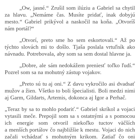
„Ow, jasné.“ Zrušil som ilúziu a Gabriel sa chytil
za hlavu. „Nemáme čas. Musíte pridať, inak dobyjú
mesto.“ Gabriel prikývol a naskočil na koňa. „Otvoríš
nám portál?“
„Otvorí, preto sme ho sem eskortovali.“ Až po
týchto slovách mi to došlo. Tjaša poslala vrtuľník ako
návnadu. Potrebovala, aby som sa sem dostal hlavne ja.
„Dobre, ale sám nedokážem preniesť toľko ľudí.“
Pozrel som sa na mohutný zástup vojakov.
„Preto sú tu aj oni.“ Z davu vykročilo asi dvadsať
mužov a žien. Všetko to boli špecialisti. Boli medzi nimi
aj Garm, Gildarts, Artemis, dokonca aj Igor a Perhač.
„Teraz by sa to mohlo podariť.“ Gabriel skríkol a vojaci
vytasili meče. Prepojil som sa s ostatnými a s pomocou
ich energie som otvoril niekoľko tuctov väčších
a menších portálov čo najbližšie k mestu. Vojaci do nich
začali vchádzať s mohutným krikom. Zatiaľ čo oni