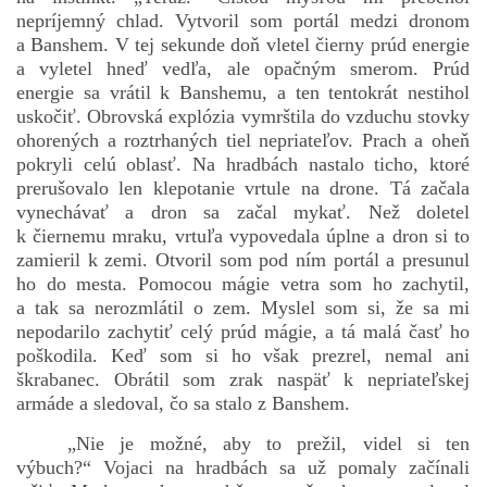
nepríjemný chlad. Vytvoril som portál medzi dronom
a Banshem. V tej sekunde doň vletel čierny prúd energie
a vyletel hneď vedľa, ale opačným smerom. Prúd
energie sa vrátil k Banshemu, a ten tentokrát nestihol
uskočiť. Obrovská explózia vymrštila do vzduchu stovky
ohorených a roztrhaných tiel nepriateľov. Prach a oheň
pokryli celú oblasť. Na hradbách nastalo ticho, ktoré
prerušovalo len klepotanie vrtule na drone. Tá začala
vynechávať a dron sa začal mykať. Než doletel
k čiernemu mraku, vrtuľa vypovedala úplne a dron si to
zamieril k zemi. Otvoril som pod ním portál a presunul
ho do mesta. Pomocou mágie vetra som ho zachytil,
a tak sa nerozmlátil o zem. Myslel som si, že sa mi
nepodarilo zachytiť celý prúd mágie, a tá malá časť ho
poškodila. Keď som si ho však prezrel, nemal ani
škrabanec. Obrátil som zrak naspäť k nepriateľskej
armáde a sledoval, čo sa stalo z Banshem.
„Nie je možné, aby to prežil, videl si ten
výbuch?“ Vojaci na hradbách sa už pomaly začínali