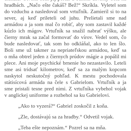
hradbách. „Načo ešte čakáš? Bež!“ Skríkla. Vyletel som
do vzduchu a nasledoval som vrtuľník. Zamieril si to na
sever, aj keď prileteli od juhu. Prelietali sme nad
armádou a ja som mal čo robiť, aby som zastavil každé
kúzlo ich mágov. Vrtuľník sa snažil nabrať výšku, ale
čierny mrak sa začal formovať do vírov. Vedel som, čo
bude nasledovať, tak som ho odkláňal, ako to len šlo.
Boli sme už takmer za nepriateľskou armádou, keď sa
o mňa obtrel jeden z čiernych prúdov mágie a popálil mi
plece. Ani moje psychické brnenie ho nezastavilo. Leteli
sme asi tridsať kilometrov, keď sa za malým kopcom
naskytol neskutočný pohľad. K mestu pochodovala
státisícová armáda na čele s Gabrielom. Vrtuľník a ja
sme pristali tesne pred nimi. Z vrtuľníka vybehol vojak
v anglickej uniforme a rozbehol sa ku Gabrielovi.
„Ako to vyzerá?“ Gabriel zoskočil z koňa.
„Zle, dostávajú sa za hradby.“ Odvetil vojak.
„Teba ešte nepoznám.“ Pozrel sa na mňa.