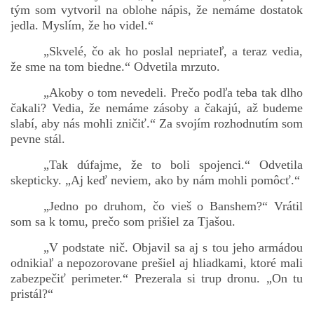
tým som vytvoril na oblohe nápis, že nemáme dostatok
jedla. Myslím, že ho videl.“
„Skvelé, čo ak ho poslal nepriateľ, a teraz vedia,
že sme na tom biedne.“ Odvetila mrzuto.
„Akoby o tom nevedeli. Prečo podľa teba tak dlho
čakali? Vedia, že nemáme zásoby a čakajú, až budeme
slabí, aby nás mohli zničiť.“ Za svojím rozhodnutím som
pevne stál.
„Tak dúfajme, že to boli spojenci.“ Odvetila
skepticky. „Aj keď neviem, ako by nám mohli pomôcť.“
„Jedno po druhom, čo vieš o Banshem?“ Vrátil
som sa k tomu, prečo som prišiel za Tjašou.
„V podstate nič. Objavil sa aj s tou jeho armádou
odnikiaľ a nepozorovane prešiel aj hliadkami, ktoré mali
zabezpečiť perimeter.“ Prezerala si trup dronu. „On tu
pristál?“