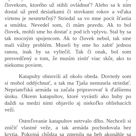
človekom, ktorého už stihli ovládnuť? Alebo sa k ním
dostal už pred desiatkami či stovkami rokov a vďaka
virtenu je nesmrteľný? Striedal sa vo mne pocit šťastia
a smútku. Nevedel som, či mám pravdu. Ak to bol
človek, mohli sme ho dostať z pod ich vplyvu. Stal by sa
tak mocným spojencom. Ak to človek nebol, tak sme
mali vážny problém. Museli by sme ho zabiť jednou
ranou, inak by sa vyliečil. Tak či onak, bol som
presvedčený o tom, že musím zistiť viac skôr, ako to
niekomu poviem.
Katapulty obnovili až okolo obeda. Dovtedy som
si mohol oddýchnuť, a tak ma Tjaša nemusela striedať.
Nepriateľská armáda sa začala pripravovať k ďalšiemu
útoku. Okrem katapultov, ktoré vyrástli ako huby po
daždi sa medzi nimi objavilo aj niekoľko obliehacich
veží.
Ostreľovanie katapultov netrvalo dlho. Nechceli si
zničiť vlastné veže, a tak armáda pochodovala bez
krytia. Pokojná chôdza sa zmenila na beh akonáhle sa