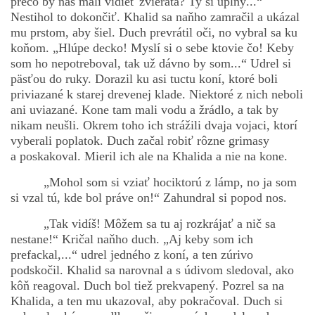
prečo by nás mali vidieť zvieratá? Ty si úplný...“
Nestihol to dokončiť. Khalid sa naňho zamračil a ukázal
mu prstom, aby šiel. Duch prevrátil oči, no vybral sa ku
koňom. „Hlúpe decko! Myslí si o sebe ktovie čo! Keby
som ho nepotreboval, tak už dávno by som...“ Udrel si
päsťou do ruky. Dorazil ku asi tuctu koní, ktoré boli
priviazané k starej drevenej klade. Niektoré z nich neboli
ani uviazané. Kone tam mali vodu a žrádlo, a tak by
nikam neušli. Okrem toho ich strážili dvaja vojaci, ktorí
vyberali poplatok. Duch začal robiť rôzne grimasy
a poskakoval. Mieril ich ale na Khalida a nie na kone.
„Mohol som si vziať hociktorú z lámp, no ja som
si vzal tú, kde bol práve on!“ Zahundral si popod nos.
„Tak vidíš! Môžem sa tu aj rozkrájať a nič sa
nestane!“ Kričal naňho duch. „Aj keby som ich
prefackal,...“ udrel jedného z koní, a ten zúrivo
podskočil. Khalid sa narovnal a s údivom sledoval, ako
kôň reagoval. Duch bol tiež prekvapený. Pozrel sa na
Khalida, a ten mu ukazoval, aby pokračoval. Duch si