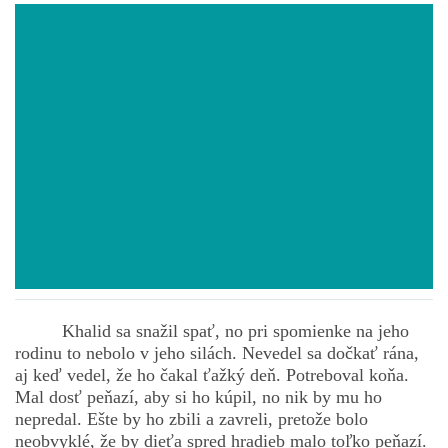
POVIEDKY
GAMEBOOK
ANKETA
BARDIGON
TARA
Khalid sa snažil spať, no pri spomienke na jeho
VÍLA NA BRONZOVEJ ULICI
rodinu to nebolo v jeho silách. Nevedel sa dočkať rána,
aj keď vedel, že ho čakal ťažký deň. Potreboval koňa.
Mal dosť peňazí, aby si ho kúpil, no nik by mu ho
VLČÍ MOR
nepredal. Ešte by ho zbili a zavreli, pretože bolo
neobvyklé, že by dieťa spred hradieb malo toľko peňazí.