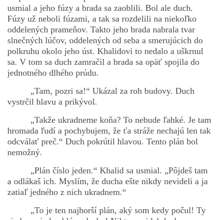
usmial a jeho fúzy a brada sa zaoblili. Bol ale duch.
Fúzy už neboli fúzami, a tak sa rozdelili na niekoľko
oddelených prameňov. Takto jeho brada nabrala tvar
slnečných lúčov, oddelených od seba a smerujúcich do
polkruhu okolo jeho úst. Khalidovi to nedalo a uškrnul
sa. V tom sa duch zamračil a brada sa opäť spojila do
jednotného dlhého prúdu.
„Tam, pozri sa!“ Ukázal za roh budovy. Duch
vystrčil hlavu a prikývol.
„Takže ukradneme koňa? To nebude ľahké. Je tam
hromada ľudí a pochybujem, že ťa stráže nechajú len tak
odcválať preč.“ Duch pokrútil hlavou. Tento plán bol
nemožný.
„Plán číslo jeden.“ Khalid sa usmial. „Pôjdeš tam
a odlákaš ich. Myslím, že ducha ešte nikdy nevideli a ja
zatiaľ jedného z nich ukradnem.“
„To je ten najhorší plán, aký som kedy počul! Ty