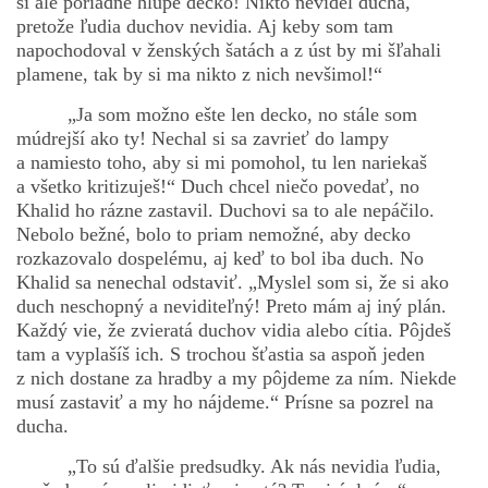
si ale poriadne hlúpe decko! Nikto nevidel ducha,
pretože ľudia duchov nevidia. Aj keby som tam
napochodoval v ženských šatách a z úst by mi šľahali
plamene, tak by si ma nikto z nich nevšimol!“
„Ja som možno ešte len decko, no stále som
múdrejší ako ty! Nechal si sa zavrieť do lampy
a namiesto toho, aby si mi pomohol, tu len nariekaš
a všetko kritizuješ!“ Duch chcel niečo povedať, no
Khalid ho rázne zastavil. Duchovi sa to ale nepáčilo.
Nebolo bežné, bolo to priam nemožné, aby decko
rozkazovalo dospelému, aj keď to bol iba duch. No
Khalid sa nenechal odstaviť. „Myslel som si, že si ako
duch neschopný a neviditeľný! Preto mám aj iný plán.
Každý vie, že zvieratá duchov vidia alebo cítia. Pôjdeš
tam a vyplašíš ich. S trochou šťastia sa aspoň jeden
z nich dostane za hradby a my pôjdeme za ním. Niekde
musí zastaviť a my ho nájdeme.“ Prísne sa pozrel na
ducha.
„To sú ďalšie predsudky. Ak nás nevidia ľudia,