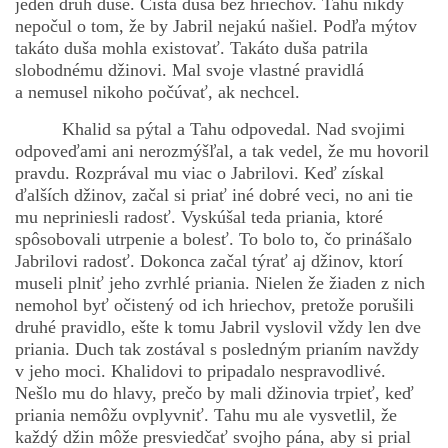
jeden druh duše. Čistá duša bez hriechov. Tahu nikdy
nepočul o tom, že by Jabril nejakú našiel. Podľa mýtov
takáto duša mohla existovať. Takáto duša patrila
slobodnému džinovi. Mal svoje vlastné pravidlá
a nemusel nikoho počúvať, ak nechcel.
Khalid sa pýtal a Tahu odpovedal. Nad svojimi
odpoveďami ani nerozmýšľal, a tak vedel, že mu hovoril
pravdu. Rozprával mu viac o Jabrilovi. Keď získal
ďalších džinov, začal si priať iné dobré veci, no ani tie
mu nepriniesli radosť. Vyskúšal teda priania, ktoré
spôsobovali utrpenie a bolesť. To bolo to, čo prinášalo
Jabrilovi radosť. Dokonca začal týrať aj džinov, ktorí
museli plniť jeho zvrhlé priania. Nielen že žiaden z nich
nemohol byť očistený od ich hriechov, pretože porušili
druhé pravidlo, ešte k tomu Jabril vyslovil vždy len dve
priania. Duch tak zostával s posledným prianím navždy
v jeho moci. Khalidovi to pripadalo nespravodlivé.
Nešlo mu do hlavy, prečo by mali džinovia trpieť, keď
priania nemôžu ovplyvniť. Tahu mu ale vysvetlil, že
každý džin môže presviedčať svojho pána, aby si prial