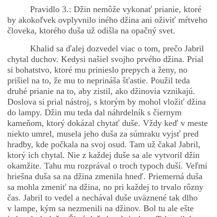
Pravidlo 3.: Džin nemôže vykonať prianie, ktoré
by akokoľvek ovplyvnilo iného džina ani oživiť mŕtveho
človeka, ktorého duša už odišla na opačný svet.
Khalid sa ďalej dozvedel viac o tom, prečo Jabril
chytal duchov. Kedysi našiel svojho prvého džina. Prial
si bohatstvo, ktoré mu prinieslo prepych a ženy, no
prišiel na to, že mu to neprináša šťastie. Použil teda
druhé prianie na to, aby zistil, ako džinovia vznikajú.
Doslova si prial nástroj, s ktorým by mohol vložiť džina
do lampy. Džin mu teda dal náhrdelník s čiernym
kameňom, ktorý dokázal chytať duše. Vždy keď v meste
niekto umrel, musela jeho duša za súmraku vyjsť pred
hradby, kde počkala na svoj osud. Tam už čakal Jabril,
ktorý ich chytal. Nie z každej duše sa ale vytvoril džin
okamžite. Tahu mu rozprával o troch typoch duší. Veľmi
hriešna duša sa na džina zmenila hneď. Priemerná duša
sa mohla zmeniť na džina, no pri každej to trvalo rôzny
čas. Jabril to vedel a nechával duše uväznené tak dlho
v lampe, kým sa nezmenili na džinov. Bol tu ale ešte