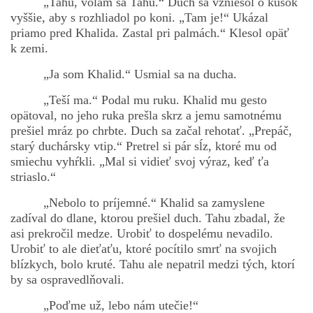
„Tahu, volám sa Tahu.“ Duch sa vzniesol o kúsok
vyššie, aby s rozhliadol po koni. „Tam je!“ Ukázal
priamo pred Khalida. Zastal pri palmách.“ Klesol opäť
k zemi.
„Ja som Khalid.“ Usmial sa na ducha.
„Teší ma.“ Podal mu ruku. Khalid mu gesto
opätoval, no jeho ruka prešla skrz a jemu samotnému
prešiel mráz po chrbte. Duch sa začal rehotať. „Prepáč,
starý duchársky vtip.“ Pretrel si pár sĺz, ktoré mu od
smiechu vyhŕkli. „Mal si vidieť svoj výraz, keď ťa
striaslo.“
„Nebolo to príjemné.“ Khalid sa zamyslene
zadíval do dlane, ktorou prešiel duch. Tahu zbadal, že
asi prekročil medze. Urobiť to dospelému nevadilo.
Urobiť to ale dieťaťu, ktoré pocítilo smrť na svojich
blízkych, bolo kruté. Tahu ale nepatril medzi tých, ktorí
by sa ospravedlňovali.
„Poďme už, lebo nám utečie!“