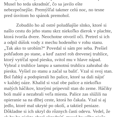
Musel ho teda ukradnúť, čo sa javilo ešte
nebezpečnejšie. Premýšľal takmer celú noc, no tesne
pred úsvitom ho spánok premohol.
bludicka.cirezlo@gmail.com
Zobudilo ho až ostré poludňajšie slnko, ktoré si
našlo cestu do jeho stanu skrz niekoľko dierok v plachte,
Príbehy a poviedky na tejto stránke sú duševným
vlastníctvom autorov. Všetky práva vyhradené.
ktorá tvorila dvere. Neochotne otvoril oči. Pretrel si ich
a odpil dúšok vody z mechu hodeného v rohu stanu.
„Tak ako to urobím?“ Povedal si sám pre seba. Prešiel
© 2026 eStránky.sk
|
RSS
|
WebSlice
|
Aktualizované 5. 8. 2026
|
pohľadom po stane, a keď zazrel roh drevenej truhlice,
Hore ↑
ktorý vytŕčal spod piesku, svitol mu v hlave nápad.
Vybral z truhlice lampu a samotnú truhlicu zahrabal do
piesku. Vyšiel zo stanu a začal sa baliť. Vzal si svoj stan.
Bol ľahký a podopierali ho palice, ktoré sa dali nájsť
v každej oáze. Khalid si vzal obe palice a niekoľko
malých háčikov, ktorými pripevnil stan do zeme. Háčiky
boli malé a nezabrali veľa miesta. Palice zas slúžili na
opieranie sa na dlhej ceste, ktorá ho čakala. Vzal si aj
jedlo, ktoré mal ukryté po okolí, a taktiež peniaze.
Dôkladne si ich ukryl do rôznych časti odevu. Vedel, že