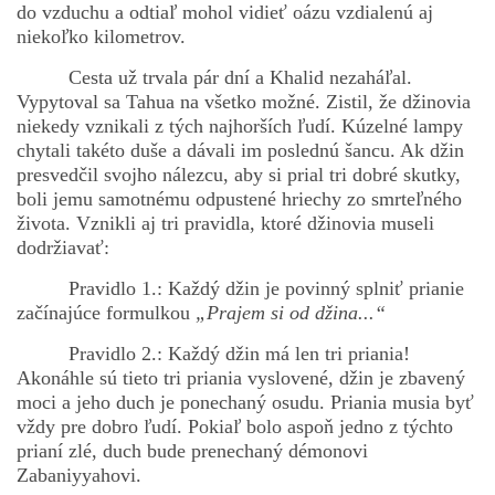
do vzduchu a odtiaľ mohol vidieť oázu vzdialenú aj
niekoľko kilometrov.
Cesta už trvala pár dní a Khalid nezaháľal.
Vypytoval sa Tahua na všetko možné. Zistil, že džinovia
niekedy vznikali z tých najhorších ľudí. Kúzelné lampy
chytali takéto duše a dávali im poslednú šancu. Ak džin
presvedčil svojho nálezcu, aby si prial tri dobré skutky,
boli jemu samotnému odpustené hriechy zo smrteľného
života. Vznikli aj tri pravidla, ktoré džinovia museli
dodržiavať:
Pravidlo 1.: Každý džin je povinný splniť prianie
začínajúce formulkou
„Prajem si od džina...“
Pravidlo 2.: Každý džin má len tri priania!
Akonáhle sú tieto tri priania vyslovené, džin je zbavený
moci a jeho duch je ponechaný osudu. Priania musia byť
vždy pre dobro ľudí. Pokiaľ bolo aspoň jedno z týchto
prianí zlé, duch bude prenechaný démonovi
Zabaniyyahovi.