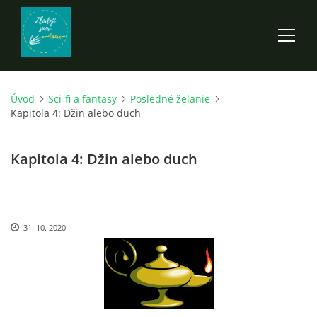
Úvod
Sci-fi a fantasy
Posledné želanie
ÚVOD
Kapitola 4: Džin alebo duch
ROZPRÁVKY
Kapitola 4: Džin alebo duch
SCI-FI A FANTASY
31. 10. 2020
ANDARION
EGYRON: SIEDMY DEŇ - 3. DIEL