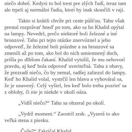
niečo dobré. Kedysi to bol trest pre zlých ľudí, teraz tam
ale trpeli aj normálni ľudia, ktorí by inak skončili v raji.
Takto si krátili chvíle pri ceste púšťou. Tahu však
prestal rozprávať hneď po tom, ako sa ho Khalid opýtal
na lampy. Nevedel, prečo niektoré boli železné a iné
bronzové. Tahu pri tejto otázke znervóznel a jeho
odpoveď, že železné boli prázdne a na bronzové sa
zmenili až po tom, ako bol do nich umiestnený duch,
prišla po dlhšom čakaní. Khalid vytušil, že mu nehovorí
pravdu, aj keď bola odpoveď uveriteľná. Tahu z obavy,
že prezradí niečo, čo by nemal, radšej zaliezol do lampy.
Keď ho Khalid volal, vystrčil len hlavu a vyhováral sa,
že je unavený. Celý vyšiel, len keď bolo treba pozrieť sa
z oblohy, či nie je niekde v okolí oáza.
„Vidíš niečo?“ Tahu sa obzeral po okolí.
„Vydrž moment.“ Zaostril zrak. „Vyzerá to ako
veľká stena z piesku.
„Čože?“ Zakričal Khalid