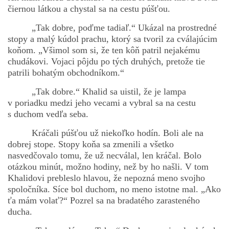
čiernou látkou a chystal sa na cestu púšťou.
„Tak dobre, poďme tadiaľ.“ Ukázal na prostredné
stopy a malý kúdol prachu, ktorý sa tvoril za cválajúcim
koňom. „Všimol som si, že ten kôň patril nejakému
chudákovi. Vojaci pôjdu po tých druhých, pretože tie
patrili bohatým obchodníkom.“
„Tak dobre.“ Khalid sa uistil, že je lampa
v poriadku medzi jeho vecami a vybral sa na cestu
s duchom vedľa seba.
Kráčali púšťou už niekoľko hodín. Boli ale na
dobrej stope. Stopy koňa sa zmenili a všetko
nasvedčovalo tomu, že už necválal, len kráčal. Bolo
otázkou minút, možno hodiny, než by ho našli. V tom
Khalidovi prebleslo hlavou, že nepozná meno svojho
spoločníka. Síce bol duchom, no meno istotne mal. „Ako
ťa mám volať?“ Pozrel sa na bradatého zarasteného
ducha.