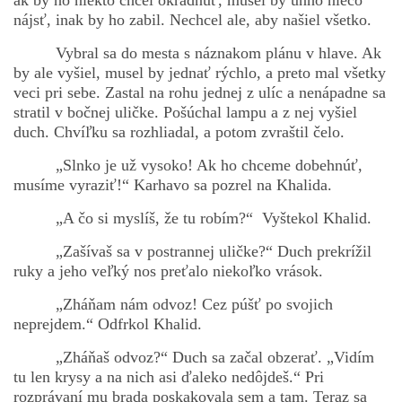
ak by ho niekto chcel okradnúť, musel by uňho niečo
nájsť, inak by ho zabil. Nechcel ale, aby našiel všetko.
Vybral sa do mesta s náznakom plánu v hlave. Ak
by ale vyšiel, musel by jednať rýchlo, a preto mal všetky
veci pri sebe. Zastal na rohu jednej z ulíc a nenápadne sa
stratil v bočnej uličke. Pošúchal lampu a z nej vyšiel
duch. Chvíľku sa rozhliadal, a potom zvraštil čelo.
„Slnko je už vysoko! Ak ho chceme dobehnúť,
musíme vyraziť!“ Karhavo sa pozrel na Khalida.
„A čo si myslíš, že tu robím?“ Vyštekol Khalid.
„Zašívaš sa v postrannej uličke?“ Duch prekrížil
ruky a jeho veľký nos preťalo niekoľko vrások.
„Zháňam nám odvoz! Cez púšť po svojich
neprejdem.“ Odfrkol Khalid.
„Zháňaš odvoz?“ Duch sa začal obzerať. „Vidím
tu len krysy a na nich asi ďaleko nedôjdeš.“ Pri
rozprávaní mu brada poskakovala sem a tam. Teraz sa