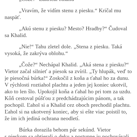
„Vravím, že vidím stenu z piesku.“ Kričal mu
naspäť.
„Akú stenu z piesku? Mesto? Hradby?“ Čudoval
sa Khalid.
„Nie!“ Tahu zletel dole. „Stena z piesku. Taká
vysoká, že zakrýva oblohu.“
„Čože?“ Nechápal Khalid. „Aká stena z piesku?“
Vietor začal silnieť a piesok sa zvíril. „Ty hlupák, veď to
je piesočná búrka!“ Zoskočil z koňa a ťahal ho za dunu.
V rýchlosti roztiahol plachtu a jeden jej koniec ukotvil,
ako to len šlo. Upokojil koňa a ťahal ho pri tom za uzdu.
Kôň cestoval púšťou z predchádzajúcim pánom, a tak
pochopil. Ľahol si a Khalid cez oboch prechodil plachtu.
Ľahol si na ukotvený koniec, aby si ešte viac poistil to,
že im ich jediná ochrana neodletí.
Búrka dorazila behom pár sekúnd. Vietor
s pieskom sa obtierali o deku a postupne ju pochovávali