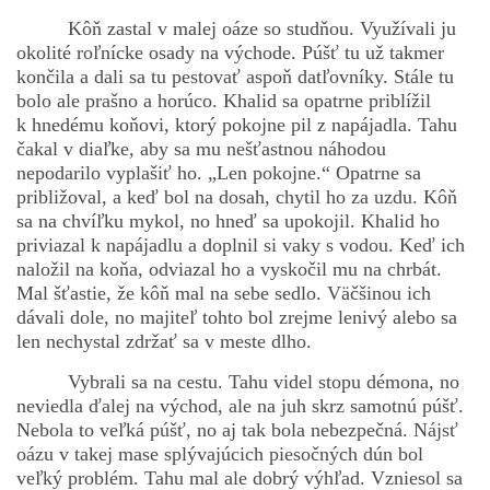
Kôň zastal v malej oáze so studňou. Využívali ju
okolité roľnícke osady na východe. Púšť tu už takmer
končila a dali sa tu pestovať aspoň datľovníky. Stále tu
bolo ale prašno a horúco. Khalid sa opatrne priblížil
k hnedému koňovi, ktorý pokojne pil z napájadla. Tahu
čakal v diaľke, aby sa mu nešťastnou náhodou
nepodarilo vyplašiť ho. „Len pokojne.“ Opatrne sa
približoval, a keď bol na dosah, chytil ho za uzdu. Kôň
sa na chvíľku mykol, no hneď sa upokojil. Khalid ho
priviazal k napájadlu a doplnil si vaky s vodou. Keď ich
naložil na koňa, odviazal ho a vyskočil mu na chrbát.
Mal šťastie, že kôň mal na sebe sedlo. Väčšinou ich
dávali dole, no majiteľ tohto bol zrejme lenivý alebo sa
len nechystal zdržať sa v meste dlho.
Vybrali sa na cestu. Tahu videl stopu démona, no
neviedla ďalej na východ, ale na juh skrz samotnú púšť.
Nebola to veľká púšť, no aj tak bola nebezpečná. Nájsť
oázu v takej mase splývajúcich piesočných dún bol
veľký problém. Tahu mal ale dobrý výhľad. Vzniesol sa