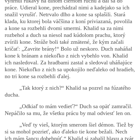
vyhrnul rukávy na dlhom čiernom rúchu a dal sa do
práce. Udieral kone, prechádzal nimi a kadejako sa ich
snažil vyrušiť. Netrvalo dlho a kone sa splašili. Stará
klada, ku ktorej bola väčšina z koní priviazaná, povolila
a kone sa rozbehli dvomi smermi. Khalid sa za nimi
rozbehol a duch sa niesol nad kúdolom prachu, ktorý
zvírili kone. Stráže boli také zmätené, že kým začali
kričať: „Zavrite brány!“ Bolo už neskoro. Duch naháňal
kone k bránam a niekoľko z nich vybehlo von. Khalid
ich nasledoval. Za hradbami zastal a sledoval uháňajúce
kone. Niekoľko z nich sa upokojilo neďaleko od hradieb,
no tri kone sa rozbehli ďalej.
„Tak ktorý z nich?“ Khalid sa pozrel na fúzatého
ducha.
„Odkiaľ to mám vedieť?“ Duch sa opäť zamračil.
Nepáčilo sa mu, že všetku prácu by mal odviesť len on.
„Veď ty vieš, ktorým smerom šiel démon. Tiež by
si sa mohol pozrieť, ako ďaleko tie kone bežali. Nech
ich mám šancu dobehnúť.“ Khalid si zahalil hlavu a tvár