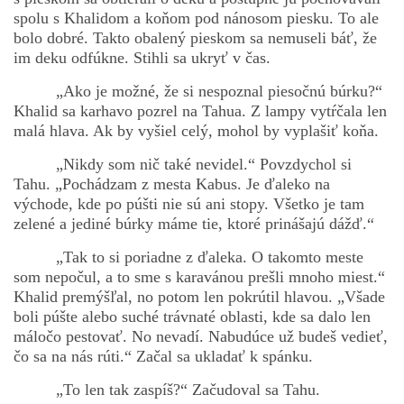
spolu s Khalidom a koňom pod nánosom piesku. To ale
bolo dobré. Takto obalený pieskom sa nemuseli báť, že
im deku odfúkne. Stihli sa ukryť v čas.
„Ako je možné, že si nespoznal piesočnú búrku?“
Khalid sa karhavo pozrel na Tahua. Z lampy vytŕčala len
malá hlava. Ak by vyšiel celý, mohol by vyplašiť koňa.
„Nikdy som nič také nevidel.“ Povzdychol si
Tahu. „Pochádzam z mesta Kabus. Je ďaleko na
východe, kde po púšti nie sú ani stopy. Všetko je tam
zelené a jediné búrky máme tie, ktoré prinášajú dážď.“
„Tak to si poriadne z ďaleka. O takomto meste
som nepočul, a to sme s karavánou prešli mnoho miest.“
Khalid premýšľal, no potom len pokrútil hlavou. „Všade
boli púšte alebo suché trávnaté oblasti, kde sa dalo len
máločo pestovať. No nevadí. Nabudúce už budeš vedieť,
čo sa na nás rúti.“ Začal sa ukladať k spánku.
„To len tak zaspíš?“ Začudoval sa Tahu.