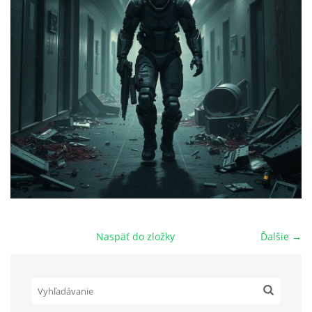
POVIEDKY
GAMEBOOK
ANKETA
BARDIGON
TARA
Naspäť do zložky
Ďalšie →
VÍLA NA BRONZOVEJ ULICI
VLČÍ MOR