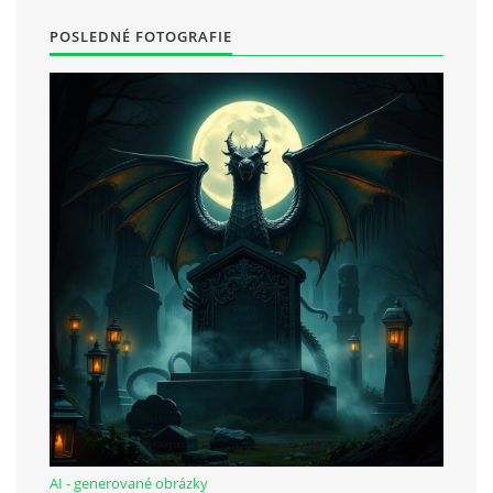
POSLEDNÉ FOTOGRAFIE
bludicka.cirezlo@gmail.com
Príbehy a poviedky na tejto stránke sú duševným
vlastníctvom autorov. Všetky práva vyhradené.
© 2026 eStránky.sk
|
RSS
|
WebSlice
|
Aktualizované 5. 8. 2026
|
Hore ↑
AI - generované obrázky