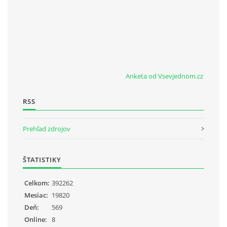
Anketa od Vsevjednom.cz
RSS
Prehľad zdrojov
ŠTATISTIKY
Celkom:
392262
Mesiac:
19820
Deň:
569
Online:
8