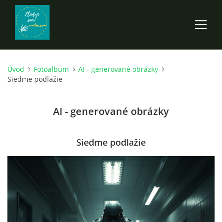
Úvod
Fotoalbum
AI - generované obrázky
ÚVOD
Siedme podlažie
ROZPRÁVKY
AI - generované obrázky
SCI-FI A FANTASY
Siedme podlažie
ANDARION
EGYRON: SIEDMY DEŇ - 3. DIEL