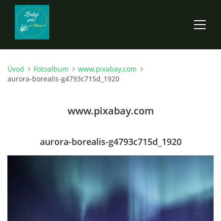
Úvod
Fotoalbum
www.pixabay.com
ÚVOD
aurora-borealis-g4793c715d_1920
ROZPRÁVKY
www.pixabay.com
SCI-FI A FANTASY
aurora-borealis-g4793c715d_1920
ANDARION
EGYRON: SIEDMY DEŇ - 3. DIEL