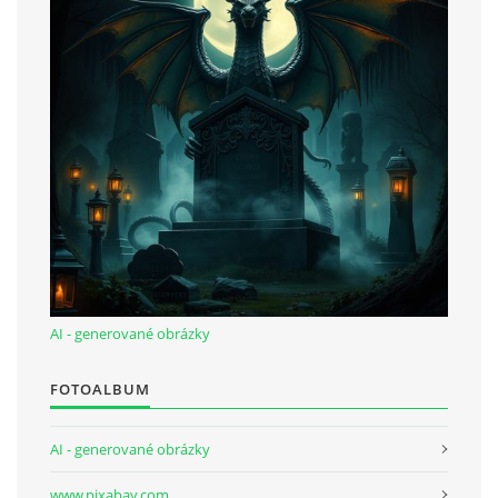
bludicka.cirezlo@gmail.com
Príbehy a poviedky na tejto stránke sú duševným
vlastníctvom autorov. Všetky práva vyhradené.
© 2026 eStránky.sk
|
RSS
|
WebSlice
|
Aktualizované 5. 8. 2026
|
Hore ↑
AI - generované obrázky
FOTOALBUM
AI - generované obrázky
www.pixabay.com