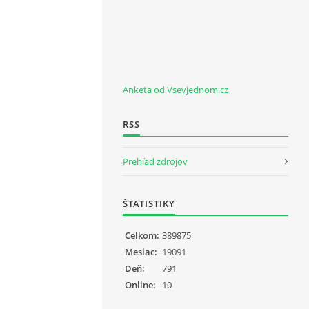
Anketa od Vsevjednom.cz
RSS
Prehľad zdrojov
ŠTATISTIKY
Celkom:
389875
Mesiac:
19091
Deň:
791
Online:
10