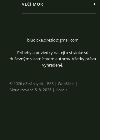
VLČÍ MOR
bludicka.cirezlo@gmail.com
Príbehy a poviedky na tejto stránke sú
duševným vlastníctvom autorov. Všetky práva
vyhradené.
© 2026 eStránky.sk
|
RSS
|
WebSlice
|
Aktualizované 5. 8. 2026
|
Hore ↑