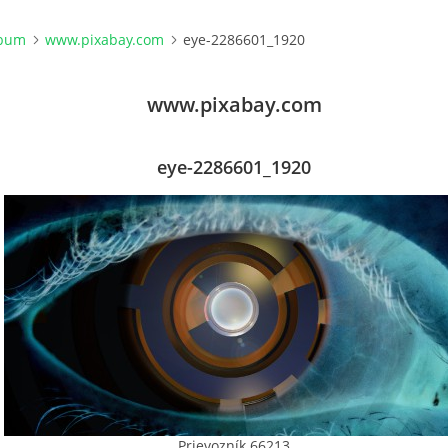
lbum
www.pixabay.com
eye-2286601_1920
www.pixabay.com
eye-2286601_1920
Prievozník 66213