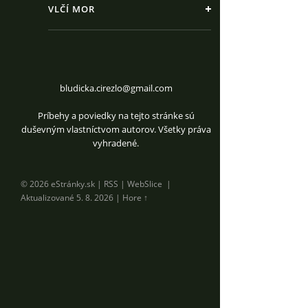
VLČÍ MOR
bludicka.cirezlo@gmail.com
Príbehy a poviedky na tejto stránke sú
duševným vlastníctvom autorov. Všetky práva
vyhradené.
© 2026 eStránky.sk
|
RSS
|
WebSlice
|
Aktualizované 5. 8. 2026
|
Hore ↑