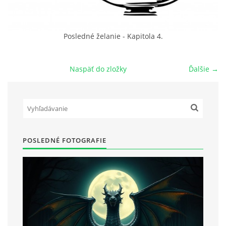
POVIEDKY
Posledné želanie - Kapitola 4.
GAMEBOOK
Naspäť do zložky
Ďalšie →
ANKETA
BARDIGON
POSLEDNÉ FOTOGRAFIE
TARA
VÍLA NA BRONZOVEJ ULICI
VLČÍ MOR