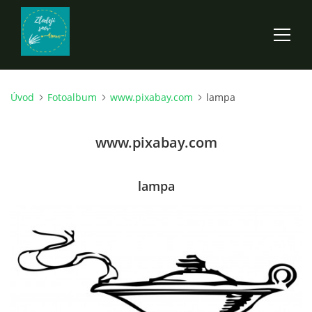
Úvod
Fotoalbum
www.pixabay.com
lampa
ÚVOD
www.pixabay.com
ROZPRÁVKY
SCI-FI A FANTASY
lampa
ANDARION
EGYRON: SIEDMY DEŇ - 3. DIEL