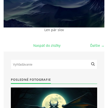
POVIEDKY
GAMEBOOK
Len pár slov
ANKETA
Naspäť do zložky
Ďalšie →
BARDIGON
TARA
POSLEDNÉ FOTOGRAFIE
VÍLA NA BRONZOVEJ ULICI
VLČÍ MOR