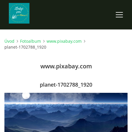
Úvod
Fotoalbum
www.pixabay.com
ÚVOD
planet-1702788_1920
ROZPRÁVKY
www.pixabay.com
SCI-FI A FANTASY
planet-1702788_1920
ANDARION
EGYRON: SIEDMY DEŇ - 3. DIEL