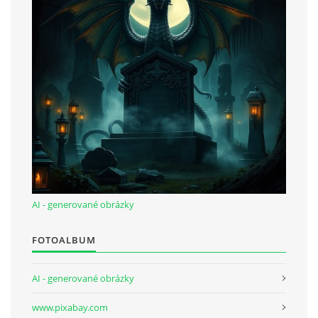
bludicka.cirezlo@gmail.com
Príbehy a poviedky na tejto stránke sú duševným
vlastníctvom autorov. Všetky práva vyhradené.
© 2026 eStránky.sk
|
RSS
|
WebSlice
|
Aktualizované 5. 8. 2026
|
Hore ↑
AI - generované obrázky
FOTOALBUM
AI - generované obrázky
www.pixabay.com