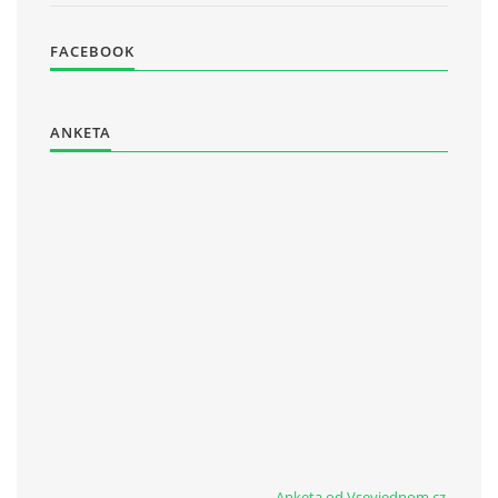
FACEBOOK
ANKETA
Anketa od Vsevjednom.cz