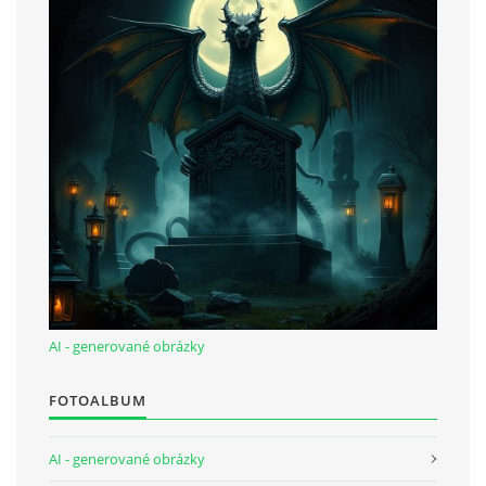
bludicka.cirezlo@gmail.com
Príbehy a poviedky na tejto stránke sú duševným
vlastníctvom autorov. Všetky práva vyhradené.
© 2026 eStránky.sk
|
RSS
|
WebSlice
|
Aktualizované 5. 8. 2026
|
Hore ↑
AI - generované obrázky
FOTOALBUM
AI - generované obrázky