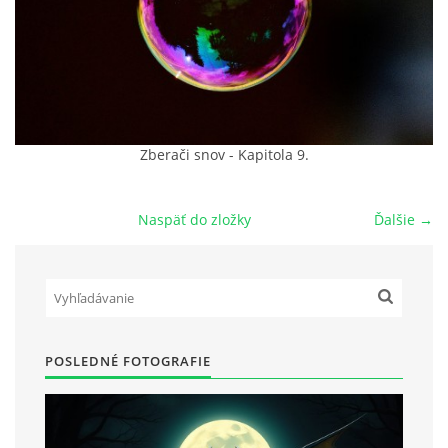
POVIEDKY
GAMEBOOK
ANKETA
Zberači snov - Kapitola 9.
Naspäť do zložky
Ďalšie →
BARDIGON
TARA
VÍLA NA BRONZOVEJ ULICI
POSLEDNÉ FOTOGRAFIE
VLČÍ MOR