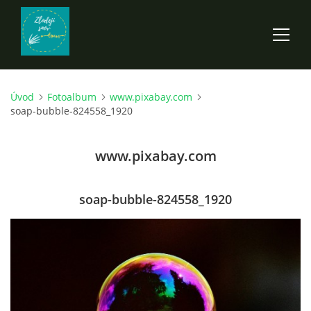
Úvod
Fotoalbum
www.pixabay.com
ÚVOD
soap-bubble-824558_1920
ROZPRÁVKY
www.pixabay.com
SCI-FI A FANTASY
soap-bubble-824558_1920
ANDARION
EGYRON: SIEDMY DEŇ - 3. DIEL