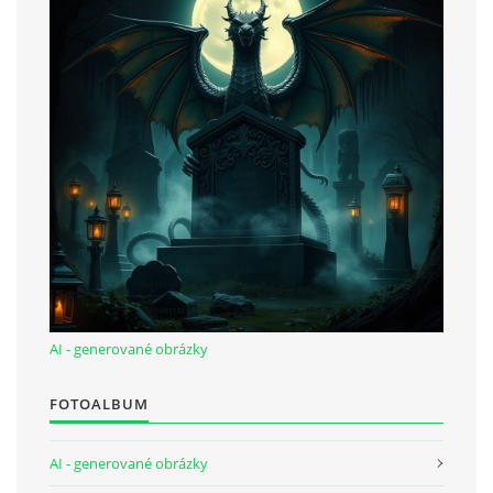
bludicka.cirezlo@gmail.com
Príbehy a poviedky na tejto stránke sú duševným
vlastníctvom autorov. Všetky práva vyhradené.
© 2026 eStránky.sk
|
RSS
|
WebSlice
|
Aktualizované 5. 8. 2026
|
Hore ↑
AI - generované obrázky
FOTOALBUM
AI - generované obrázky