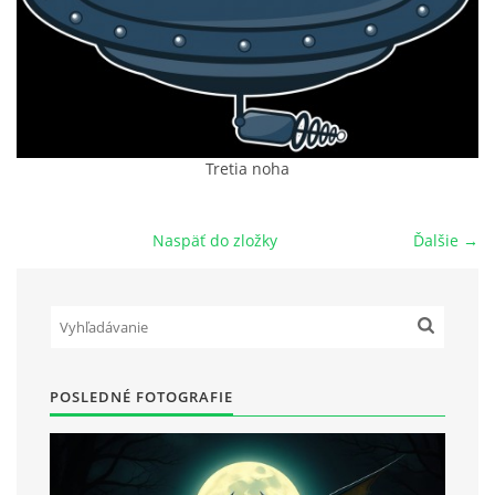
POVIEDKY
GAMEBOOK
ANKETA
Tretia noha
Naspäť do zložky
Ďalšie →
BARDIGON
TARA
VÍLA NA BRONZOVEJ ULICI
POSLEDNÉ FOTOGRAFIE
VLČÍ MOR