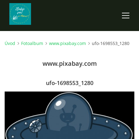
Úvod
Fotoalbum
www.pixabay.com
ufo-1698553_1280
ÚVOD
www.pixabay.com
ROZPRÁVKY
SCI-FI A FANTASY
ufo-1698553_1280
ANDARION
EGYRON: SIEDMY DEŇ - 3. DIEL