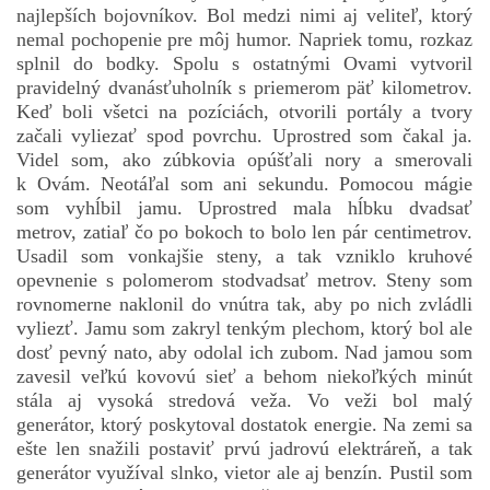
najlepších bojovníkov. Bol medzi nimi aj veliteľ, ktorý
nemal pochopenie pre môj humor. Napriek tomu, rozkaz
splnil do bodky. Spolu s ostatnými Ovami vytvoril
pravidelný dvanásťuholník s priemerom päť kilometrov.
Keď boli všetci na pozíciách, otvorili portály a tvory
začali vyliezať spod povrchu. Uprostred som čakal ja.
Videl som, ako zúbkovia opúšťali nory a smerovali
k Ovám. Neotáľal som ani sekundu. Pomocou mágie
som vyhĺbil jamu. Uprostred mala hĺbku dvadsať
metrov, zatiaľ čo po bokoch to bolo len pár centimetrov.
Usadil som vonkajšie steny, a tak vzniklo kruhové
opevnenie s polomerom stodvadsať metrov. Steny som
rovnomerne naklonil do vnútra tak, aby po nich zvládli
vyliezť. Jamu som zakryl tenkým plechom, ktorý bol ale
dosť pevný nato, aby odolal ich zubom. Nad jamou som
zavesil veľkú kovovú sieť a behom niekoľkých minút
stála aj vysoká stredová veža. Vo veži bol malý
generátor, ktorý poskytoval dostatok energie. Na zemi sa
ešte len snažili postaviť prvú jadrovú elektráreň, a tak
generátor využíval slnko, vietor ale aj benzín. Pustil som