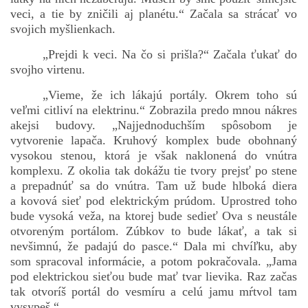
veci, a tie by zničili aj planétu.“ Začala sa strácať vo
svojich myšlienkach.
„Prejdi k veci. Na čo si prišla?“ Začala ťukať do
svojho virtenu.
„Vieme, že ich lákajú portály. Okrem toho sú
veľmi citliví na elektrinu.“ Zobrazila predo mnou nákres
akejsi budovy. „Najjednoduchším spôsobom je
vytvorenie lapača. Kruhový komplex bude obohnaný
vysokou stenou, ktorá je však naklonená do vnútra
komplexu. Z okolia tak dokážu tie tvory prejsť po stene
a prepadnúť sa do vnútra. Tam už bude hlboká diera
a kovová sieť pod elektrickým prúdom. Uprostred toho
bude vysoká veža, na ktorej bude sedieť Ova s neustále
otvoreným portálom. Zúbkov to bude lákať, a tak si
nevšimnú, že padajú do pasce.“ Dala mi chvíľku, aby
som spracoval informácie, a potom pokračovala. „Jama
pod elektrickou sieťou bude mať tvar lievika. Raz začas
tak otvoríš portál do vesmíru a celú jamu mŕtvol tam
vysypeš.“