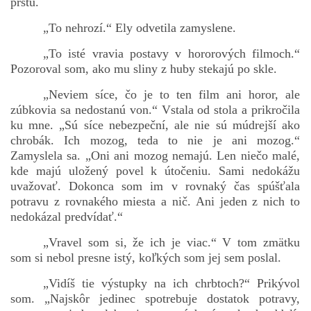
prstu.
„To nehrozí.“ Ely odvetila zamyslene.
„To isté vravia postavy v hororových filmoch.“
Pozoroval som, ako mu sliny z huby stekajú po skle.
„Neviem síce, čo je to ten film ani horor, ale
zúbkovia sa nedostanú von.“ Vstala od stola a prikročila
ku mne. „Sú síce nebezpeční, ale nie sú múdrejší ako
chrobák. Ich mozog, teda to nie je ani mozog.“
Zamyslela sa. „Oni ani mozog nemajú. Len niečo malé,
kde majú uložený povel k útočeniu. Sami nedokážu
uvažovať. Dokonca som im v rovnaký čas spúšťala
potravu z rovnakého miesta a nič. Ani jeden z nich to
nedokázal predvídať.“
„Vravel som si, že ich je viac.“ V tom zmätku
som si nebol presne istý, koľkých som jej sem poslal.
„Vidíš tie výstupky na ich chrbtoch?“ Prikývol
som. „Najskôr jedinec spotrebuje dostatok potravy,