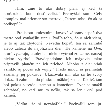
„Hm, znie to ako dobrý plán, aj keď tá
konštrukcia bude dosť veľká.“ Premýšľal som. Celý
komplex mal priemer sto metrov. „Okrem toho, čo ak sa
podkopú?“
„Pre istotu umiestnime kovové zábrany aspoň dva
metre pod vonkajšiu stenu. Podľa toho, čo o nich viem,
je to aj tak zbytočné. Nevedia kopať, len sa zahrabú
alebo zalezú do najbližších dier. Tie kamene na Ove,
ktoré vyzerajú, akoby ich niekto vytrhol zo zeme, naozaj
niekto vytrhol. Pravdepodobne ich mágovia takto
pripravili planétu na ich príchod. Mnoho z dier však
vzniklo aj počas ich vojny.“ Predo mnou sa premietali
záznamy jej pokusov. Ukazovala mi, ako sa tie tvory
dokázali zahrabať do piesku a mäkkej zeme. Taktiež tam
bol pokus s tvrdou zemou a kameňom. Tvor sa snažil
zahrabať, no keď mu to nešlo, tak sa len ukryl pod
kameň.
„Vidím, že si nezaháľala.“ Pochválil som ju.