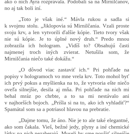
ako o nich Ayra rozprávala. Podobali sa na Mirnilčanov,
no aj tak boli iní.
„Toto je však iné.“ Mávla rukou a sadla si
k svojmu stolu. „Jiklopovia sú Mirnilčania. Vzali proste
svoju krv, a len vytvorili ďalšie kópie. Tieto tvory však
nie sú kópie. Je to úplné nový druh.“ Predo mnou
zobrazila ich hologram. „Vidíš to? Obsahujú časti
najmenej troch iných zvierat. Netušila som, že
Mirnilčania niečo také dokážu.“
„O dôvod viac zastaviť ich.“ Pri pohľade na
popisy v hologramoch vo mne vrela krv. Toto mohol byť
ich prvý pokus a myšlienka na to, že vytvoria ešte niečo
oveľa silnejšie, desila aj mňa. Pri pohľade na nich mi
behal mráz po chrbte, a to sa mi nestávalo ani
v najhorších bojoch. „Prišla si na to, ako ich vyhladiť?“
Spamätal som sa a potriasol hlavou na prebratie.
„Dajme tomu, že áno. Nie je to ale také elegantné,
ako som čakala. Vieš, bežné jedy, plyny a iné chemické
látky na nich nezaberajú. Museli by sme použiť silnejšie