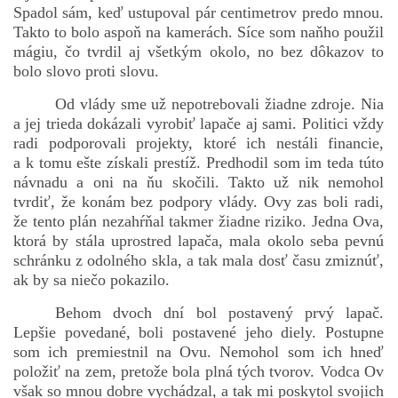
Spadol sám, keď ustupoval pár centimetrov predo mnou.
Takto to bolo aspoň na kamerách. Síce som naňho použil
mágiu, čo tvrdil aj všetkým okolo, no bez dôkazov to
bolo slovo proti slovu.
Od vlády sme už nepotrebovali žiadne zdroje. Nia
a jej trieda dokázali vyrobiť lapače aj sami. Politici vždy
radi podporovali projekty, ktoré ich nestáli financie,
a k tomu ešte získali prestíž. Predhodil som im teda túto
návnadu a oni na ňu skočili. Takto už nik nemohol
tvrdiť, že konám bez podpory vlády. Ovy zas boli radi,
že tento plán nezahŕňal takmer žiadne riziko. Jedna Ova,
ktorá by stála uprostred lapača, mala okolo seba pevnú
schránku z odolného skla, a tak mala dosť času zmiznúť,
ak by sa niečo pokazilo.
Behom dvoch dní bol postavený prvý lapač.
Lepšie povedané, boli postavené jeho diely. Postupne
som ich premiestnil na Ovu. Nemohol som ich hneď
položiť na zem, pretože bola plná tých tvorov. Vodca Ov
však so mnou dobre vychádzal, a tak mi poskytol svojich