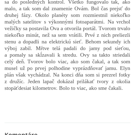
sa do posledných kontrol. Všetko fungovalo tak, ako
malo, a tak som dal znamenie Ovám. Bol čas prejsť do
druhej fázy. Okolo planéty som rozmiestnil niekoľko
malých satelitov s výkonnými fotoaparátmi. Na vrchol
vežičky sa postavila Ova a otvorila portál. Tvorom trvalo
niekoľko minút, než sa sem vrátili. Prvé z nich preliezli
stenu a dopadli na elektrickú sieť. Behom sekundy ich
výboj zabil. Mŕtve telá padali do jamy pod sieťou,
a pomaly sa skĺzavali k stredu. Ovy sa takto striedali
celý deň. Tvorov bolo viac, ako som čakal, a tak som
musel už po prvej polhodine vyprázdňovať jamu. Elyn
plán však vychádzal. Na konci dňa som si prezrel fotky
z družíc. Jeden lapač dokázal prilákať tvory z okolia
stopäťdesiat kilometrov. Bolo to viac, ako sme čakali.
Komentáre