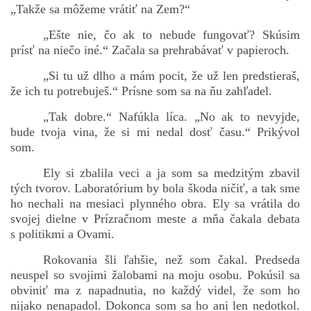
„Takže sa môžeme vrátiť na Zem?“
„Ešte nie, čo ak to nebude fungovať? Skúsim
prísť na niečo iné.“ Začala sa prehrabávať v papieroch.
„Si tu už dlho a mám pocit, že už len predstieraš,
že ich tu potrebuješ.“ Prísne som sa na ňu zahľadel.
„Tak dobre.“ Nafúkla líca. „No ak to nevyjde,
bude tvoja vina, že si mi nedal dosť času.“ Prikývol
som.
Ely si zbalila veci a ja som sa medzitým zbavil
tých tvorov. Laboratórium by bola škoda ničiť, a tak sme
ho nechali na mesiaci plynného obra. Ely sa vrátila do
svojej dielne v Prízračnom meste a mňa čakala debata
s politikmi a Ovami.
Rokovania šli ľahšie, než som čakal. Predseda
neuspel so svojimi žalobami na moju osobu. Pokúsil sa
obviniť ma z napadnutia, no každý videl, že som ho
nijako nenapadol. Dokonca som sa ho ani len nedotkol.