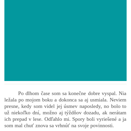
POVIEDKY
GAMEBOOK
ANKETA
BARDIGON
TARA
Po dlhom čase som sa konečne dobre vyspal. Nia
ležala po mojom boku a dokonca sa aj usmiala. Neviem
VÍLA NA BRONZOVEJ ULICI
presne, kedy som videl jej úsmev naposledy, no bolo to
už niekoľko dní, možno aj týždňov dozadu, ak nerátam
ich prepad v lese. Odľahlo mi. Spory boli vyriešené a ja
VLČÍ MOR
som mal chuť znova sa vrhnúť na svoje povinnosti.