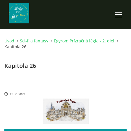
Úvod
Sci-fi a fantasy
Egyron: Prízračná légia - 2. diel
ÚVOD
Kapitola 26
ROZPRÁVKY
Kapitola 26
SCI-FI A FANTASY
13. 2. 2021
ANDARION
EGYRON: SIEDMY DEŇ - 3. DIEL