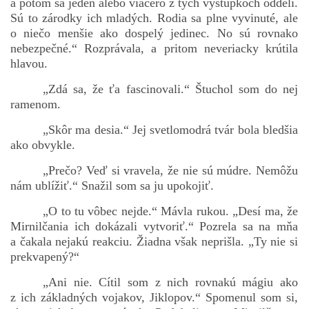
a potom sa jeden alebo viacero z tých výstupkoch oddelí.
Sú to zárodky ich mladých. Rodia sa plne vyvinuté, ale
o niečo menšie ako dospelý jedinec. No sú rovnako
nebezpečné.“ Rozprávala, a pritom neveriacky krútila
hlavou.
„Zdá sa, že ťa fascinovali.“ Štuchol som do nej
ramenom.
„Skôr ma desia.“ Jej svetlomodrá tvár bola bledšia
ako obvykle.
„Prečo? Veď si vravela, že nie sú múdre. Nemôžu
nám ublížiť.“ Snažil som sa ju upokojiť.
„O to tu vôbec nejde.“ Mávla rukou. „Desí ma, že
Mirnilčania ich dokázali vytvoriť.“ Pozrela sa na mňa
a čakala nejakú reakciu. Žiadna však neprišla. „Ty nie si
prekvapený?“
„Ani nie. Cítil som z nich rovnakú mágiu ako
z ich základných vojakov, Jiklopov.“ Spomenul som si,