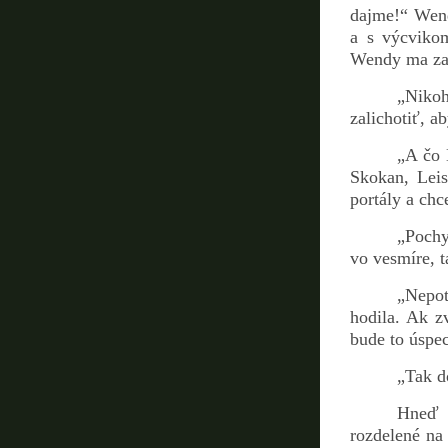
dajme!“ Wend
a s výcvikom
Wendy ma zast
„Nikoh
zalichotiť, a
„A čo 
Skokan, Leis
portály a chc
„Pochy
vo vesmíre, 
„Nepot
hodila. Ak zv
bude to úspe
„Tak d
Hneď r
rozdelené na 