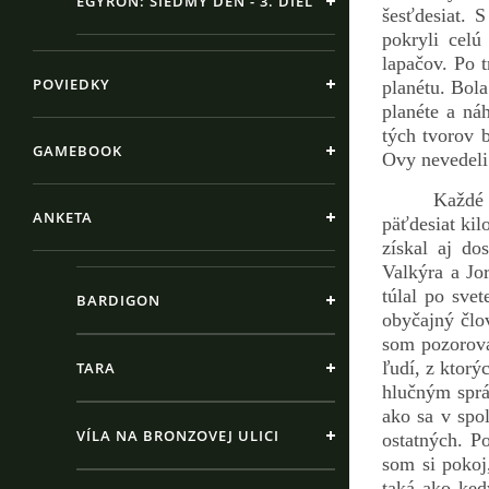
EGYRON: SIEDMY DEŇ - 3. DIEL
šesťdesiat. 
pokryli cel
lapačov. Po t
POVIEDKY
planétu. Bola
planéte a ná
tých tvorov 
GAMEBOOK
Ovy nevedeli 
Každé 
ANKETA
päťdesiat kil
získal aj do
Valkýra a Jo
túlal po sve
BARDIGON
obyčajný člo
som pozorova
ľudí, z ktorý
TARA
hlučným sprá
ako sa v spol
VÍLA NA BRONZOVEJ ULICI
ostatných. P
som si pokoj
taká ako ke