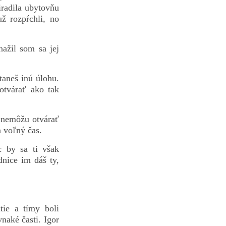
radila ubytovňu
ž rozpŕchli, no
ažil som sa jej
taneš inú úlohu.
 otvárať ako tak
y nemôžu otvárať
 voľný čas.
c by sa ti však
dnice im dáš ty,
tie a tímy boli
naké časti. Igor