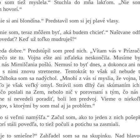
o som tiež myslela.“ Štuchla do mňa lakťom. „Nie so
h hovorí.“
e si ani blondína.“ Predstavil som si jej plavé vlasy.
nie som, teraz môžem byť, aká budem chcieť.“ Naštvane odf
povedať? Keď už toľko mudruješ!“
eda dobre.“ Predstúpil som pred nich. „Vítam vás v Prízračn
prečo ste tu. Vojna ešte ani zďaleka neskončila. Musíme by
a nás Mirnilčania pošlú. Nemusí to byť dnes, a dokonca ani 
a s nimi znovu stretneme. Tentokrát to však už nebude 
hlboka som sa nadýchol. „Mnohí z vás si myslia, že vojna, kt
To je však veľký omyl. Strávil som dlhý čas skúmaním ich 
 čo poslali na Zem, nebolo nič v porovnaní s tým, čo nás
e si nevedeli poradiť, boli len predvoj. Vieme o niekoľ
v, s ktorými by som mal aj ja problém.“
o si veľmi namýšľa.“ Začul som, ako to jeden z nich pošep
torí stáli povedľa, to tiež počuli a potichu sa zasmiali.
e to smiešne?“ Zahľadel som sa na skupinku. Nad hlavo