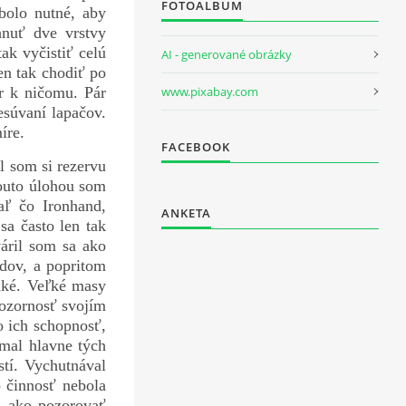
FOTOALBUM
bolo nutné, aby
hnuť dve vrstvy
ak vyčistiť celú
AI - generované obrázky
en tak chodiť po
www.pixabay.com
r k ničomu. Pár
esúvaní lapačov.
íre.
FACEBOOK
l som si rezervu
touto úlohou som
aľ čo Ironhand,
ANKETA
a často len tak
áril som sa ako
dov, a popritom
aké. Veľké masy
pozornosť svojím
o ich schopnosť,
ímal hlavne tých
tí. Vychutnával
o činnosť nebola
, ako pozorovať