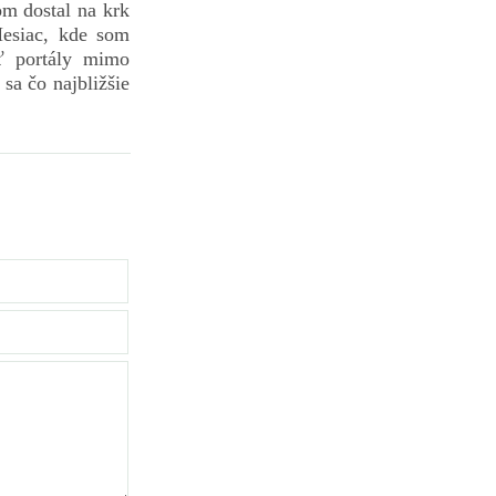
om dostal na krk
Mesiac, kde som
ať portály mimo
 sa čo najbližšie