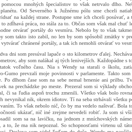
S pomocou mnohých špecialistov to však netrvalo dlho. Ne
ú planétu. Od Severného k Južnému pólu sme chceli natia
ridsať na každej strane. Postupne sme ich chceli posúvať, a t
 to zdĺhavá práca, no stála za to. Občas som však mal chuť l
hodne otvárať portály do vesmíru. Nebolo by to však takme
by som takto isto zabil, no len by som spôsobil zmätky v pr
vytvárať chránené portály, a tak ich nemohli otvárať vo vesm
dva dni som presúval lapače o sto kilometrov ďalej. Necháva
ometrov, aby som nalákal aj tých lenivejších. Každopádne s 
statok voľného času. Nia s Wendy sa starali o školu, zati
ro-Gumo prevzali moje povinnosti v parlamente. Takto som s
te. Po dlhom čase som na sebe nemal brnenie ani prilbu. Tv
vek na prechádzke po meste. Prezeral som si výklady obcho
l, či sa ľudia aspoň trochu zmenili. Všetko však bolo rovn
ch nevynikal nik, okrem idiotov. Tí na seba strhávali všetku 
vaním. To však nebolo nič, čo by ma vedelo naštvať. Bola t
očnosti ukázať, nič iné zrejme nevedeli robiť. Ja som si vš
osadil som sa na lavičku, na jednom z mníchovských námes
, a to, že ma nik nepoznal. So schopnosťami virtenu už tát
dysi. Doslova som videl ľuďom do duše. Wendy ma naučila