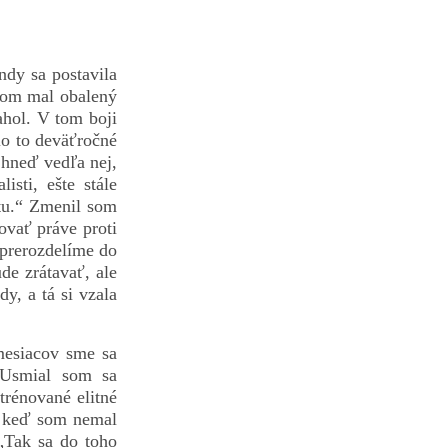
ndy sa postavila
som mal obalený
ahol. V tom boji
olo to deväťročné
hneď vedľa nej,
sti, ešte stále
 tu.“ Zmenil som
ovať práve proti
prerozdelíme do
de zrátavať, ale
y, a tá si vzala
mesiacov sme sa
“ Usmial som sa
trénované elitné
j keď som nemal
„Tak sa do toho