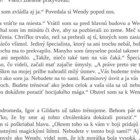
lo?“ Všetci zdesene prikyvovali.
 som zvládla aj ja.“ Povedala si Wendy popod nos.
a vráťte na miesta.“ Vrátil som sa pred hlavnú budovu a We
hal som im minútu či dve, aby sa pozbierali zo zeme. Meč 
nia. Chvíľku trvalo, než sa prebrali aj tí, ktorých som zasi
iečo všimol. Jediný špecialista, ktorý sa ani trochu nebál, b
rochu ma to prekvapilo. Manyho som úmyselne poslal takmer 
ani nepohlo. „Takže, niečo také tam na vás čaká.“ Špeciali
ho, čo videli, začali mať zajačie úmysly. „A práve preto ste
úškrn na mojej prilbe nahradil milý úsmev. „Vás budeme trén
ako som ja. Nebudete na to sami. Karmínový úsvit a ja vás 
och. Budete trénovať ako jeden celok a vaša sila sa už nebu
lu dokážete poraziť hocijakého mága.“ Obzrel som sa k Wend
ndromeda, Igor a Gildarts už takto trénujeme. Behom pár 
toľko, že by sme aj tohto chválenkára dokázali poraziť.
m si poškriabal hlavu. „Okrem toho sa k vám v boji pridajú 
lastnými magickými štítmi. Nebudete v tomto boji sami!“ A
mysly ako Wendy, videl som, že ich morálka bola vysoká. 