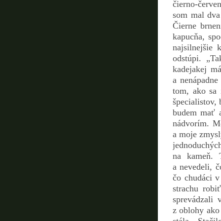
čierno-červe
som mal dva 
Čierne brnen
kapucňa, spod
najsilnejšie
odstúpi. „Ta
kadejakej má
a nenápadne 
tom, ako sa 
špecialistov,
budem mať aj
nádvorím. Me
a moje zmysly
jednoduchých
na kameň. T
a nevedeli, 
čo chudáci v
strachu robi
sprevádzali 
z oblohy ako 