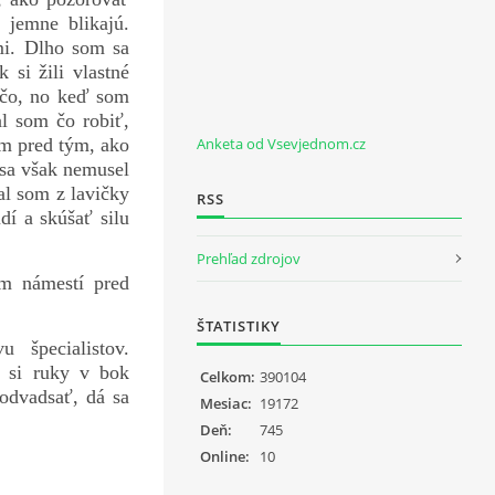
 jemne blikajú.
tmi. Dlho som sa
 si žili vlastné
rečo, no keď som
l som čo robiť,
Anketa od Vsevjednom.cz
ím pred tým, ako
 sa však nemusel
al som z lavičky
RSS
dí a skúšať silu
Prehľad zdrojov
om námestí pred
ŠTATISTIKY
špecialistov.
 si ruky v bok
Celkom:
390104
odvadsať, dá sa
Mesiac:
19172
Deň:
745
Online:
10