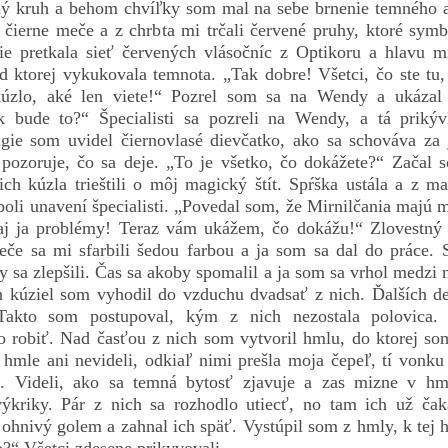
ný kruh a behom chvíľky som mal na sebe brnenie temného a
čierne meče a z chrbta mi trčali červené pruhy, ktoré symbo
ie pretkala sieť červených vlásočníc z Optikoru a hlavu mi
 ktorej vykukovala temnota. „Tak dobre! Všetci, čo ste tu, 
 kúzlo, aké len viete!“ Pozrel som sa na Wendy a ukázal 
k bude to?“ Špecialisti sa pozreli na Wendy, a tá prikýv
gie som uvidel čiernovlasé dievčatko, ako sa schováva za
pozoruje, čo sa deje. „To je všetko, čo dokážete?“ Začal 
ich kúzla trieštili o môj magický štít. Spŕška ustála a z 
 boli unavení špecialisti. „Povedal som, že Mirnilčania majú 
 ja problémy! Teraz vám ukážem, čo dokážu!“ Zlovestný t
če sa mi sfarbili šedou farbou a ja som sa dal do práce. S
 sa zlepšili. Čas sa akoby spomalil a ja som sa vrhol medzi
 kúziel som vyhodil do vzduchu dvadsať z nich. Ďalších d
akto som postupoval, kým z nich nezostala polovica. B
čo robiť. Nad časťou z nich som vytvoril hmlu, do ktorej so
 hmle ani nevideli, odkiaľ nimi prešla moja čepeľ, tí vonku
ť. Videli, ako sa temná bytosť zjavuje a zas mizne v hm
výkriky. Pár z nich sa rozhodlo utiecť, no tam ich už čak
ohnivý golem a zahnal ich späť. Vystúpil som z hmly, k tej hŕ