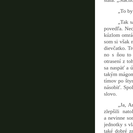
stála. „Stači
„To by
„Tak s
povedľa. Nec
kúzlom omráče
som si však n
dievčatko. T
no s ňou to 
otrasení z to
sa naspäť a 
takým mágom 
tímov po štyr
násobiť. Spo
slovo.
„Ja, A
zlepšili na
a nevinne so
jednotky s v
také dobré z