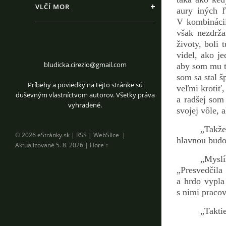
VLČÍ MOR
aury iných ľ
V kombinácii
však nezdrža
životy, boli 
videl, ako j
bludicka.cirezlo@gmail.com
aby som mu t
som sa stal š
Príbehy a poviedky na tejto stránke sú
veľmi krotiť
duševným vlastníctvom autorov. Všetky práva
a radšej som
vyhradené.
svojej vôle, 
„Takže
© 2026 eStránky.sk
|
RSS
|
WebSlice
|
hlavnou budo
Aktualizované 5. 8. 2026
|
Hore ↑
„Mysl
„Presvedčil
a hrdo vypla
s nimi pracov
„Taktie