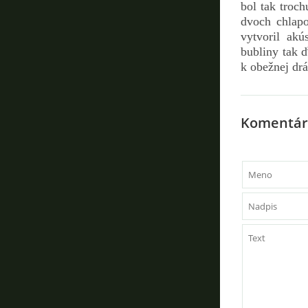
bol tak troch
dvoch chlapo
vytvoril ak
bubliny tak ď
k obežnej dr
Komentár