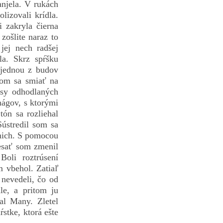
njela. V rukách
lizovali krídla.
 zakryla čierna
zošlite naraz to
jej nech radšej
la. Skrz spŕšku
 jednou z budov
som sa smiať na
masy odhodlaných
mágov, s ktorými
ón sa rozliehal
ústredil som sa
 nich. S pomocou
esať som zmenil
oli roztrúsení
m vbehol. Zatiaľ
 nevedeli, čo od
le, a pritom ju
al Many. Zletel
stke, ktorá ešte