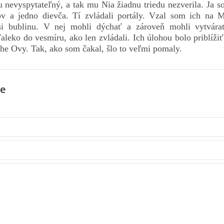
u nevyspytateľný, a tak mu Nia žiadnu triedu nezverila. Ja s
v a jedno dievča. Tí zvládali portály. Vzal som ich na 
úsi bublinu. V nej mohli dýchať a zároveň mohli vytvár
aleko do vesmíru, ako len zvládali. Ich úlohou bolo priblížiť
áhe Ovy. Tak, ako som čakal, šlo to veľmi pomaly.
e