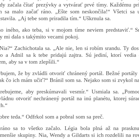
y začala čítať prezývky a vytvárať prvé tímy. Každému pri
 sa malo začať ráno. „Ešte som neskončila!“ Všetci sa u
avila. „Aj tebe som priradila tím.“ Uškrnula sa.
o iného, ako teba, si v mojom tíme neviem predstaviť.“ Sn
by mi dala s takýmito vecami pokoj.
Nia?“ Zachichotala sa. „Ale nie, len si robím srandu. Ty dos
o a Adnil sa k tebe pridajú zajtra. Sú jediní, ktorí vedia
em, aby sa v tom zlepšili.“
bujem, že by zvládli otvoriť chránený portál. Bežné portál
tak čo ich mám učiť?“ Bránil som sa. Nejako som si zvykol na
rebujeme, aby preskúmavali vesmír.“ Usmiala sa. „Pomo
ládnu otvoriť nechránený portál na inú planétu, ktorej súra
ch.“
obre teda.“ Odfrkol som a pobral som sa preč.
áno sa to všetko začalo. Légia bola plná až na prasknu
menšie skupiny. Nia, Wendy a Gildarts si ich rozdelili na rov