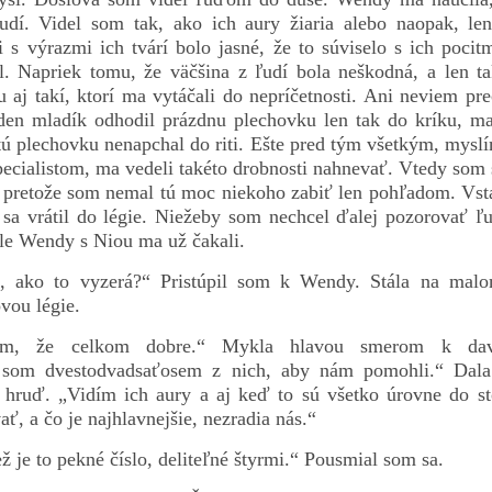
udí. Videl som tak, ako ich aury žiaria alebo naopak, len
 s výrazmi ich tvárí bolo jasné, že to súviselo s ich poci
l. Napriek tomu, že väčšina z ľudí bola neškodná, a len tak
tu aj takí, ktorí ma vytáčali do nepríčetnosti. Ani neviem p
eden mladík odhodil prázdnu plechovku len tak do kríku, ma
ú plechovku nenapchal do riti. Ešte pred tým všetkým, mysl
pecialistom, ma vedeli takéto drobnosti nahnevať. Vtedy som
, pretože som nemal tú moc niekoho zabiť len pohľadom. Vst
 sa vrátil do légie. Niežeby som nechcel ďalej pozorovať ľu
ale Wendy s Niou ma už čakali.
, ako to vyzerá?“ Pristúpil som k Wendy. Stála na mal
vou légie.
ím, že celkom dobre.“ Mykla hlavou smerom k davu 
a som dvestodvadsaťosem z nich, aby nám pomohli.“ Dala
 hruď. „Vidím ich aury a aj keď to sú všetko úrovne do st
ať, a čo je najhlavnejšie, nezradia nás.“
ž je to pekné číslo, deliteľné štyrmi.“ Pousmial som sa.