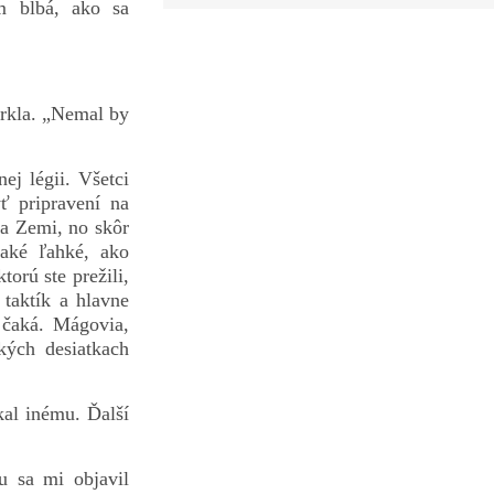
m blbá, ako sa
rkla. „Nemal by
ej légii. Všetci
ť pripravení na
na Zemi, no skôr
také ľahké, ako
orú ste prežili,
taktík a hlavne
 čaká. Mágovia,
kých desiatkach
kal inému. Ďalší
u sa mi objavil