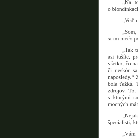
„Na t
o blondínkac
„Veď ni
„Som, 
si im niečo 
„Tak t
asi tušíte, 
všetko, čo n
či neskôr s
naposledy.“ Z
bola ťažká. 
zdrojov. To,
s ktorými sm
mocných mágo
„Nejak
špecialisti, k
„Vám j