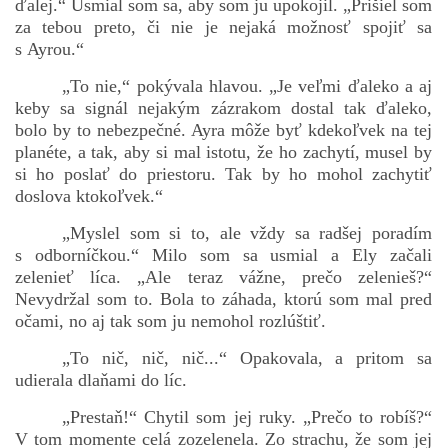
ďalej.“ Usmial som sa, aby som ju upokojil. „Prišiel som
za tebou preto, či nie je nejaká možnosť spojiť sa
s Ayrou.“
„To nie,“ pokývala hlavou. „Je veľmi ďaleko a aj
keby sa signál nejakým zázrakom dostal tak ďaleko,
bolo by to nebezpečné. Ayra môže byť kdekoľvek na tej
planéte, a tak, aby si mal istotu, že ho zachytí, musel by
si ho poslať do priestoru. Tak by ho mohol zachytiť
doslova ktokoľvek.“
„Myslel som si to, ale vždy sa radšej poradím
s odborníčkou.“ Milo som sa usmial a Ely začali
zelenieť líca. „Ale teraz vážne, prečo zelenieš?“
Nevydržal som to. Bola to záhada, ktorú som mal pred
očami, no aj tak som ju nemohol rozlúštiť.
„To nič, nič, nič...“ Opakovala, a pritom sa
udierala dlaňami do líc.
„Prestaň!“ Chytil som jej ruky. „Prečo to robíš?“
V tom momente celá zozelenela. Zo strachu, že som jej