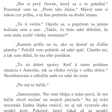
„Nie si prvý človek, ktorý sa o to pokúšal.“
Pousmial som sa. „Preto táto ilúzia.“ Mávol som si
rukou cez prilbu, a tá ňou preletela na druhú stranu.
„To ti verím.“ Oprela sa, a popritom sa jemne
kolísala sem a tam. „Takže, čo bolo také dôležité, že
som mala zrušiť všetky stretnutia?“
„Karmín prišla na to, ako sa dostať na ďalšie
planéty.“ Položil som pohárik od saké späť. Chutilo mi,
a tak som dúfal, že ma ešte ponúkne.
„To sú dobré správy. Keď k tomu pridáme
situáciu v Amerike, tak sa všetko vyvíja v celku dobre.“
Skonštatovala a odložila sadu zo saké do stola.
„No má to háčik.“
„Samozrejme. Nie som hlúpa a mám pocit, že ten
háčik chceš nechať na mojich pleciach.“ Na jej tvári
nezostala žiadna štipka emócií, no aj tak vyzerala ako
nejaký kvet. Pokojný, ktorý čakal až sa nejaký