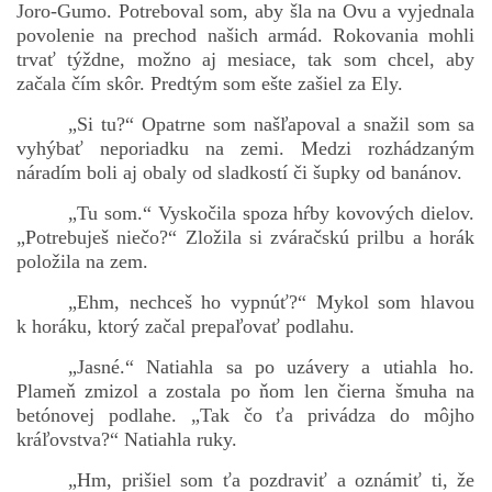
Joro-Gumo. Potreboval som, aby šla na Ovu a vyjednala
povolenie na prechod našich armád. Rokovania mohli
trvať týždne, možno aj mesiace, tak som chcel, aby
začala čím skôr. Predtým som ešte zašiel za Ely.
„Si tu?“ Opatrne som našľapoval a snažil som sa
vyhýbať neporiadku na zemi. Medzi rozhádzaným
náradím boli aj obaly od sladkostí či šupky od banánov.
„Tu som.“ Vyskočila spoza hŕby kovových dielov.
„Potrebuješ niečo?“ Zložila si zváračskú prilbu a horák
položila na zem.
„Ehm, nechceš ho vypnúť?“ Mykol som hlavou
k horáku, ktorý začal prepaľovať podlahu.
„Jasné.“ Natiahla sa po uzávery a utiahla ho.
Plameň zmizol a zostala po ňom len čierna šmuha na
betónovej podlahe. „Tak čo ťa privádza do môjho
kráľovstva?“ Natiahla ruky.
„Hm, prišiel som ťa pozdraviť a oznámiť ti, že