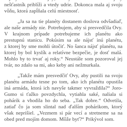
nešťastník priblíži a vtedy udrie. Dokonca mala aj svoju
vôňu, ktorá zapĺňala celú miestnosť.
„Ja sa na tie planéty dostanem doslova odvšadiaľ,
ale naše armády nie. Potrebujem, aby si presvedčila Ovy.
V krajnom prípade potrebujeme ich planétu ako
prestupnú stanicu. Pokúsim sa ale nájsť inú planétu,
z ktorej by sme mohli útočiť. No šanca nájsť planétu, na
ktorej by bol kyslík a relatívne bezpečie, je dosť malá.
Mohlo by to trvať aj roky.“ Neustále som pozoroval jej
tvár, no zdalo sa mi, ako keby ani nežmurkala.
„Takže mám presvedčiť Ovy, aby pustili na svoju
planétu armádu tesne po tom, ako ich planétu opustila
iná armáda, ktorá ich navyše takmer vyvraždila?“ Joro-
Gumo si ťažko povzdychla, vytiahla saké, naliala si
pohárik a vhodila ho do seba. „Tak dobre.“ Odvetila,
zatiaľ čo ja som slintal nad ďalším pohárikom, ktorý
však neprišiel. „Vezmem si pár vecí a stretneme sa na
obed pred mojím domom. Môže byť?“ Prikývol som.