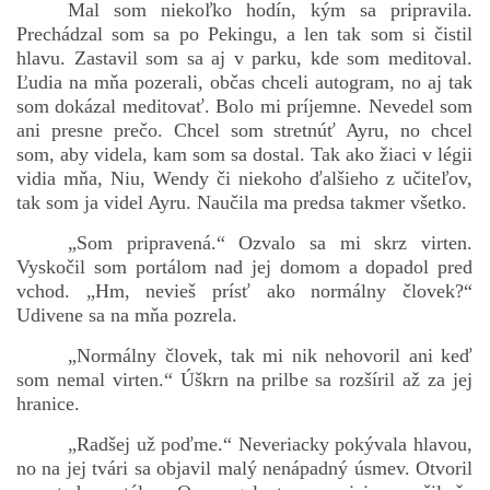
Mal som niekoľko hodín, kým sa pripravila.
Prechádzal som sa po Pekingu, a len tak som si čistil
hlavu. Zastavil som sa aj v parku, kde som meditoval.
Ľudia na mňa pozerali, občas chceli autogram, no aj tak
som dokázal meditovať. Bolo mi príjemne. Nevedel som
ani presne prečo. Chcel som stretnúť Ayru, no chcel
som, aby videla, kam som sa dostal. Tak ako žiaci v légii
vidia mňa, Niu, Wendy či niekoho ďalšieho z učiteľov,
tak som ja videl Ayru. Naučila ma predsa takmer všetko.
„Som pripravená.“ Ozvalo sa mi skrz virten.
Vyskočil som portálom nad jej domom a dopadol pred
vchod. „Hm, nevieš prísť ako normálny človek?“
Udivene sa na mňa pozrela.
„Normálny človek, tak mi nik nehovoril ani keď
som nemal virten.“ Úškrn na prilbe sa rozšíril až za jej
hranice.
„Radšej už poďme.“ Neveriacky pokývala hlavou,
no na jej tvári sa objavil malý nenápadný úsmev. Otvoril