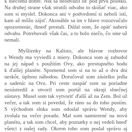
k niečomu dobré. Nik sa neodvážil ísť pod prvú poistku.
Na druhej strane však stratili odvahu to skúšať viac, ako
som si myslel. Dokonca ani v podvedomí si neboli istí,
kam až môžu zájsť. Akonáhle sa im v hlave rozozvučalo
bludicka.cirezlo@gmail.com
upozornenie, ihneď prestali. Dúfal som, že opäť naberú
odvahu. Potrebovali však čas, a to bolo niečo, čo sme už
Príbehy a poviedky na tejto stránke sú duševným
nemali.
vlastníctvom autorov. Všetky práva vyhradené.
Myšlienky na Kalisto, ale hlavne rozhovor
s Wendy ma vyviedli z miery. Dokonca som aj zabudol
© 2026 eStránky.sk
|
RSS
|
WebSlice
|
Aktualizované 5. 8. 2026
|
na jej nápad s použitím Ovy, ako prestupného bodu
Hore ↑
k ďalšej planéte. Spomenul som si na to až o dva dni
neskôr, úplnou náhodou. Doručoval som zásielku jedla
a sadeníc na Ovu. Pri ceste naspäť som sa poriadne
nesústredil a otvoril som portál na okraji slnečnej
sústavy. Musel som tak vytvoriť ďalší až na Zem. Bol už
večer, a tak som si povedal, že ráno sa do toho pustím.
S východom slnka som odoslal správu Wendy, aby
zvolala na večer poradu. Mal som namierené na novú
planétu, a tak som chcel, aby poznatky o nej vedeli hneď
všetci z našej rady. Okrem toho som poslal správu aj