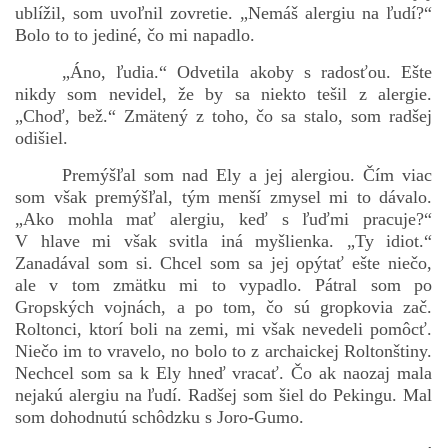
ublížil, som uvoľnil zovretie. „Nemáš alergiu na ľudí?“
Bolo to to jediné, čo mi napadlo.
„Áno, ľudia.“ Odvetila akoby s radosťou. Ešte
nikdy som nevidel, že by sa niekto tešil z alergie.
„Choď, bež.“ Zmätený z toho, čo sa stalo, som radšej
odišiel.
Premýšľal som nad Ely a jej alergiou. Čím viac
som však premýšľal, tým menší zmysel mi to dávalo.
„Ako mohla mať alergiu, keď s ľuďmi pracuje?“
V hlave mi však svitla iná myšlienka. „Ty idiot.“
Zanadával som si. Chcel som sa jej opýtať ešte niečo,
ale v tom zmätku mi to vypadlo. Pátral som po
Gropských vojnách, a po tom, čo sú gropkovia zač.
Roltonci, ktorí boli na zemi, mi však nevedeli pomôcť.
Niečo im to vravelo, no bolo to z archaickej Roltonštiny.
Nechcel som sa k Ely hneď vracať. Čo ak naozaj mala
nejakú alergiu na ľudí. Radšej som šiel do Pekingu. Mal
som dohodnutú schôdzku s Joro-Gumo.