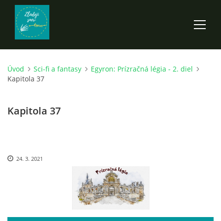
Úvod
Sci-fi a fantasy
Egyron: Prízračná légia - 2. diel
ÚVOD
Kapitola 37
ROZPRÁVKY
Kapitola 37
SCI-FI A FANTASY
24. 3. 2021
ANDARION
EGYRON: SIEDMY DEŇ - 3. DIEL