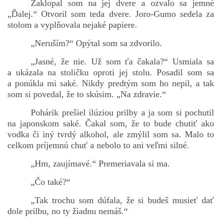
Zaklopal som na jej dvere a ozvalo sa jemné
„Ďalej.“ Otvoril som teda dvere. Joro-Gumo sedela za
stolom a vyplňovala nejaké papiere.
„Neruším?“ Opýtal som sa zdvorilo.
„Jasné, že nie. Už som ťa čakala?“ Usmiala sa
a ukázala na stoličku oproti jej stolu. Posadil som sa
a ponúkla mi saké. Nikdy predtým som ho nepil, a tak
som si povedal, že to skúsim. „Na zdravie.“
Pohárik prešiel ilúziou prilby a ja som si pochutil
na japonskom saké. Čakal som, že to bude chutiť ako
vodka či iný tvrdý alkohol, ale zmýlil som sa. Malo to
celkom príjemnú chuť a nebolo to ani veľmi silné.
„Hm, zaujímavé.“ Premeriavala si ma.
„Čo také?“
„Tak trochu som dúfala, že si budeš musieť dať
dole prilbu, no ty žiadnu nemáš.“