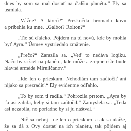
dnes by som sa mal dostať na ďalšiu planétu.“ Ely sa
usmiala.
„Vážne? A ktorú?“ Preskočila hromadu kovu
a pribehla ku mne. „Galbot? Rolton?“
„Tie sú ďaleko. Pôjdem na tú novú, kde by mohla
byť Ayra.“ Úsmev vystriedalo zmätenie.
„Prečo?“ Zarazila sa. „Veď to nedáva logiku.
Načo by si šiel na planétu, kde môže a zrejme ešte bude
hlavná armáda Mirnilčanov.“
„Ide len o prieskum. Nehodlám tam zaútočiť ani
nijako sa prezradiť.“ Ely evidentne odľahlo.
„To by som ti radila.“ Pohrozila prstom. „Ayra by
ťa asi zabila, keby si tam zaútočil.“ Zamyslela sa. „Teda
asi nezabila, no poriadne by si ju naštval.“
„Nič sa neboj. Ide len o prieskum, a ak sa ukáže,
že sa dá z Ovy dostať na ich planétu, tak pôjdem aj