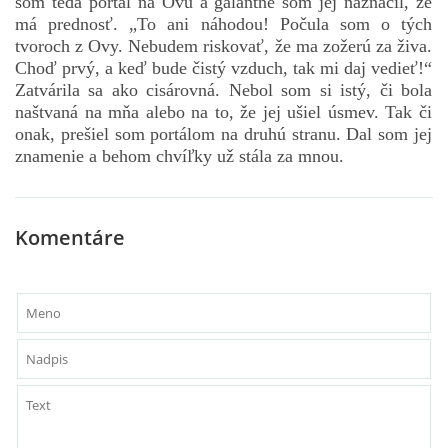
som teda portál na Ovu a galantne som jej naznačil, že
má prednosť. „To ani náhodou! Počula som o tých
tvoroch z Ovy. Nebudem riskovať, že ma zožerú za živa.
Choď prvý, a keď bude čistý vzduch, tak mi daj vedieť!“
Zatvárila sa ako cisárovná. Nebol som si istý, či bola
naštvaná na mňa alebo na to, že jej ušiel úsmev. Tak či
onak, prešiel som portálom na druhú stranu. Dal som jej
znamenie a behom chvíľky už stála za mnou.
Komentáre