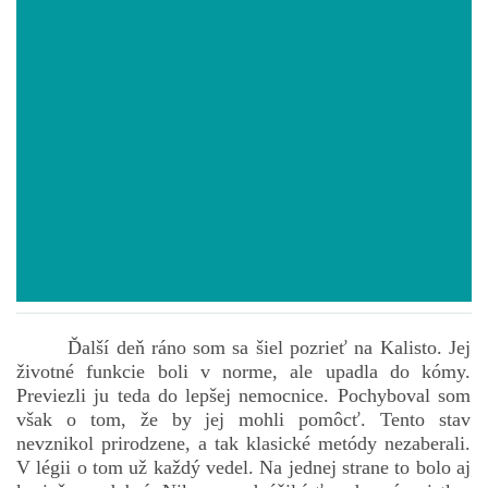
POVIEDKY
GAMEBOOK
ANKETA
BARDIGON
TARA
Ďalší deň ráno som sa šiel pozrieť na Kalisto. Jej
životné funkcie boli v norme, ale upadla do kómy.
VÍLA NA BRONZOVEJ ULICI
Previezli ju teda do lepšej nemocnice. Pochyboval som
však o tom, že by jej mohli pomôcť. Tento stav
nevznikol prirodzene, a tak klasické metódy nezaberali.
VLČÍ MOR
V légii o tom už každý vedel. Na jednej strane to bolo aj