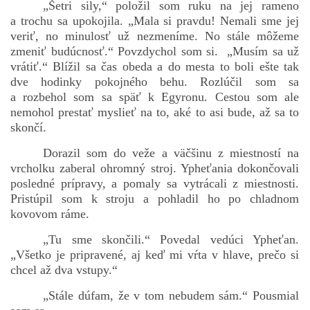
„Šetri sily,“ položil som ruku na jej rameno
a trochu sa upokojila. „Mala si pravdu! Nemali sme jej
veriť, no minulosť už nezmeníme. No stále môžeme
zmeniť budúcnosť.“ Povzdychol som si. „Musím sa už
vrátiť.“ Blížil sa čas obeda a do mesta to boli ešte tak
dve hodinky pokojného behu. Rozlúčil som sa
a rozbehol som sa späť k Egyronu. Cestou som ale
nemohol prestať myslieť na to, aké to asi bude, až sa to
skončí.
Dorazil som do veže a väčšinu z miestností na
vrcholku zaberal ohromný stroj. Ypheťania dokončovali
posledné prípravy, a pomaly sa vytrácali z miestnosti.
Pristúpil som k stroju a pohladil ho po chladnom
kovovom ráme.
„Tu sme skončili.“ Povedal vedúci Ypheťan.
„Všetko je pripravené, aj keď mi vŕta v hlave, prečo si
chcel až dva vstupy.“
„Stále dúfam, že v tom nebudem sám.“ Pousmial