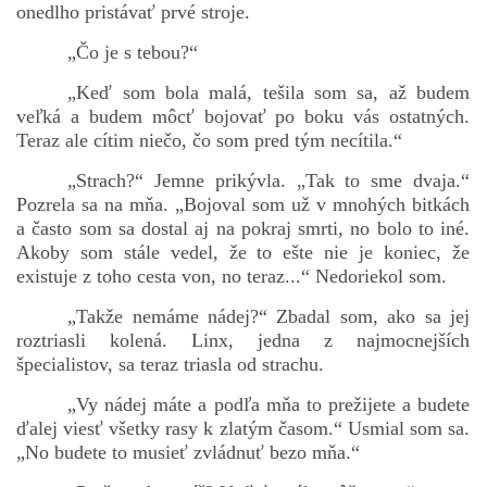
onedlho pristávať prvé stroje.
„Čo je s tebou?“
„Keď som bola malá, tešila som sa, až budem
veľká a budem môcť bojovať po boku vás ostatných.
Teraz ale cítim niečo, čo som pred tým necítila.“
„Strach?“ Jemne prikývla. „Tak to sme dvaja.“
Pozrela sa na mňa. „Bojoval som už v mnohých bitkách
a často som sa dostal aj na pokraj smrti, no bolo to iné.
Akoby som stále vedel, že to ešte nie je koniec, že
existuje z toho cesta von, no teraz...“ Nedoriekol som.
„Takže nemáme nádej?“ Zbadal som, ako sa jej
roztriasli kolená. Linx, jedna z najmocnejších
špecialistov, sa teraz triasla od strachu.
„Vy nádej máte a podľa mňa to prežijete a budete
ďalej viesť všetky rasy k zlatým časom.“ Usmial som sa.
„No budete to musieť zvládnuť bezo mňa.“