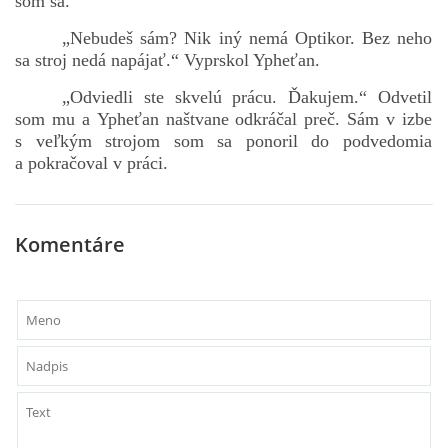
som sa.
„Nebudeš sám? Nik iný nemá Optikor. Bez neho
sa stroj nedá napájať.“ Vyprskol Ypheťan.
„Odviedli ste skvelú prácu. Ďakujem.“ Odvetil
som mu a Ypheťan naštvane odkráčal preč. Sám v izbe
s veľkým strojom som sa ponoril do podvedomia
a pokračoval v práci.
Komentáre