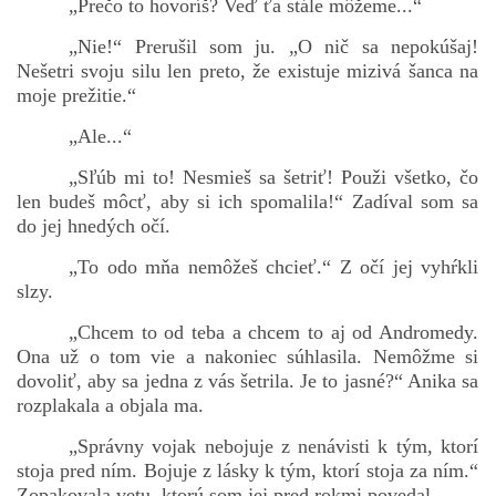
„Prečo to hovoríš? Veď ťa stále môžeme...“
„Nie!“ Prerušil som ju. „O nič sa nepokúšaj!
Nešetri svoju silu len preto, že existuje mizivá šanca na
moje prežitie.“
„Ale...“
„Sľúb mi to! Nesmieš sa šetriť! Použi všetko, čo
len budeš môcť, aby si ich spomalila!“ Zadíval som sa
do jej hnedých očí.
„To odo mňa nemôžeš chcieť.“ Z očí jej vyhŕkli
slzy.
„Chcem to od teba a chcem to aj od Andromedy.
Ona už o tom vie a nakoniec súhlasila. Nemôžme si
dovoliť, aby sa jedna z vás šetrila. Je to jasné?“ Anika sa
rozplakala a objala ma.
„Správny vojak nebojuje z nenávisti k tým, ktorí
stoja pred ním. Bojuje z lásky k tým, ktorí stoja za ním.“
Zopakovala vetu, ktorú som jej pred rokmi povedal.