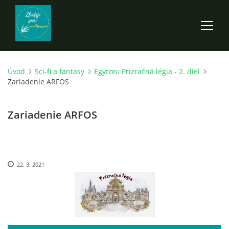
Úvod
Sci-fi a fantasy
Egyron: Prízračná légia - 2. diel
ÚVOD
Zariadenie ARFOS
ROZPRÁVKY
Zariadenie ARFOS
SCI-FI A FANTASY
22. 3. 2021
ANDARION
EGYRON: SIEDMY DEŇ - 3. DIEL