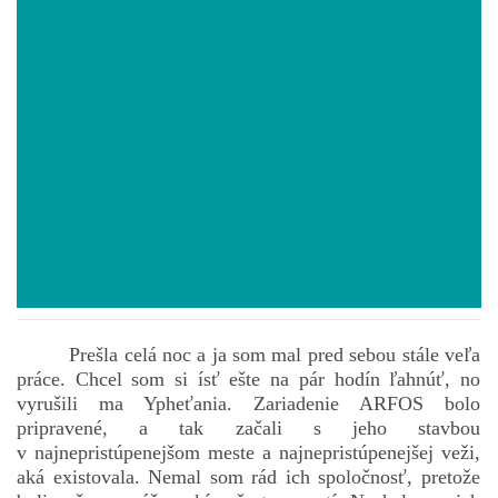
POVIEDKY
GAMEBOOK
ANKETA
BARDIGON
TARA
Prešla celá noc a ja som mal pred sebou stále veľa
práce. Chcel som si ísť ešte na pár hodín ľahnúť, no
VÍLA NA BRONZOVEJ ULICI
vyrušili ma Ypheťania. Zariadenie ARFOS bolo
pripravené, a tak začali s jeho stavbou
v najnepristúpenejšom meste a najnepristúpenejšej veži,
VLČÍ MOR
aká existovala. Nemal som rád ich spoločnosť, pretože