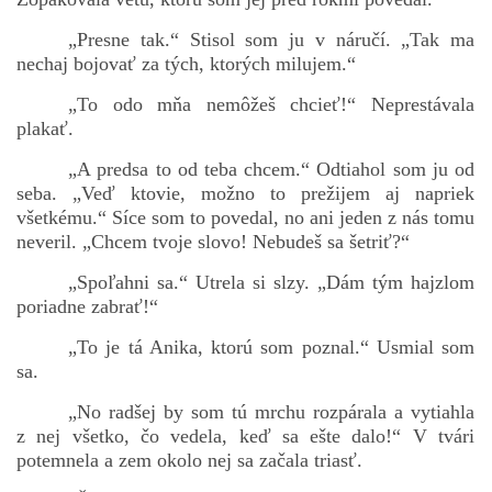
„Presne tak.“ Stisol som ju v náručí. „Tak ma
nechaj bojovať za tých, ktorých milujem.“
„To odo mňa nemôžeš chcieť!“ Neprestávala
plakať.
„A predsa to od teba chcem.“ Odtiahol som ju od
seba. „Veď ktovie, možno to prežijem aj napriek
všetkému.“ Síce som to povedal, no ani jeden z nás tomu
neveril. „Chcem tvoje slovo! Nebudeš sa šetriť?“
„Spoľahni sa.“ Utrela si slzy. „Dám tým hajzlom
poriadne zabrať!“
„To je tá Anika, ktorú som poznal.“ Usmial som
sa.
„No radšej by som tú mrchu rozpárala a vytiahla
z nej všetko, čo vedela, keď sa ešte dalo!“ V tvári
potemnela a zem okolo nej sa začala triasť.