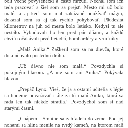
boli večne povýšeneckí a často mrzutí. Nechal som ich
teda pracovať a šiel som sa prejsť. Mesto mi už bolo
malé, a aj keď som mal zakázané používať mágiu,
dokázal som sa aj tak rýchlo pohybovať. Päťdesiat
bludicka.cirezlo@gmail.com
kilometrov na juh od mesta bolo letisko. Kedysi tu ale
nestálo. Vybudovali ho len pred pár dňami, a každú
Príbehy a poviedky na tejto stránke sú duševným
chvíľu očakávali prvé lietadlá, bombardéry a vrtuľníky.
vlastníctvom autorov. Všetky práva vyhradené.
„Malá Anika.“ Zaškeril som sa na dievča, ktoré
dokončovalo poslednú dráhu.
© 2026 eStránky.sk
|
RSS
|
WebSlice
|
Aktualizované 5. 8. 2026
|
Hore ↑
„Už dávno nie som malá.“ Povzdychla si
pokojným hlasom. „A nie som ani Anika.“ Pokývala
hlavou.
„Prepáč Lynx. Vieš, že ja a ostatní učitelia z légie
ťa budeme považovať stále za tú malú Aniku, ktorá sa
rada len tak niekde stratila.“ Povzdychol som si nad
starými časmi.
„Chápem.“ Smutne sa zahľadela do zeme. Pod jej
nohami sa hlina menila na tvrdý kameň, na ktorom mali