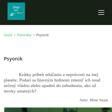
Úvod
Poviedky
Psyonik
ÚVOD
ROZPRÁVKY
Psyonik
SCI-FI A FANTASY
Krátky príbeh utláčania a neprávosti na inej
planéte. Podarí sa hlavným hrdinom zmeniť ich osud
ANDARION
určený vládou alebo upadnú do zabudnutia, ako už
stovky ostatných?
EGYRON: SIEDMY DEŇ - 3. DIEL
Autor:
Milan Varjan