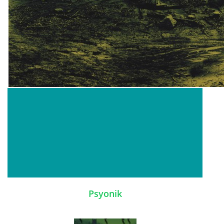
bludicka.cirezlo@gmail.com
Príbehy a poviedky na tejto stránke sú duševným
vlastníctvom autorov. Všetky práva vyhradené.
© 2026 eStránky.sk
|
RSS
|
WebSlice
|
Aktualizované 5. 8. 2026
|
Hore ↑
Psyonik