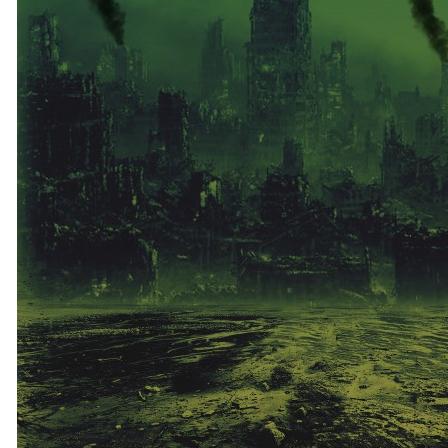
POVIEDKY
GAMEBOOK
ANKETA
BARDIGON
TARA
VÍLA NA BRONZOVEJ ULICI
VLČÍ MOR