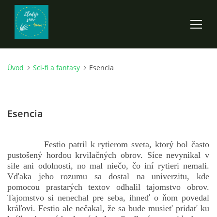
Úvod
Sci-fi a fantasy
Esencia
ÚVOD
ROZPRÁVKY
Esencia
SCI-FI A FANTASY
Festio patril k rytierom sveta, ktorý bol často
pustošený hordou krvilačných obrov. Síce nevynikal v
ANDARION
sile ani odolnosti, no mal niečo, čo iní rytieri nemali.
Vďaka jeho rozumu sa dostal na univerzitu, kde
pomocou prastarých textov odhalil tajomstvo obrov.
EGYRON: SIEDMY DEŇ - 3. DIEL
Tajomstvo si nenechal pre seba, ihneď o ňom povedal
kráľovi. Festio ale nečakal, že sa bude musieť pridať ku