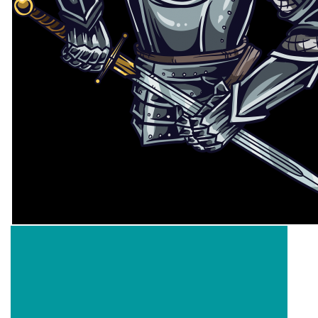
bludicka.cirezlo@gmail.com
Príbehy a poviedky na tejto stránke sú duševným
vlastníctvom autorov. Všetky práva vyhradené.
© 2026 eStránky.sk
|
RSS
|
WebSlice
|
Aktualizované 5. 8. 2026
|
Hore ↑